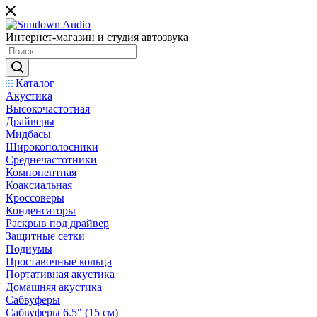
Интернет-магазин и студия автозвука
Каталог
Акустика
Высокочастотная
Драйверы
Мидбасы
Широкополосники
Среднечастотники
Компонентная
Коаксиальная
Кроссоверы
Конденсаторы
Раскрыв под драйвер
Защитные сетки
Подиумы
Проставочные кольца
Портативная акустика
Домашняя акустика
Сабвуферы
Сабвуферы 6.5" (15 см)