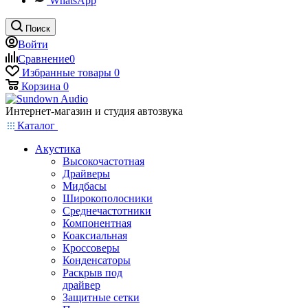
WhatsApp
Поиск
Войти
Сравнение
0
Избранные товары
0
Корзина
0
Интернет-магазин и студия автозвука
Каталог
Акустика
Высокочастотная
Драйверы
Мидбасы
Широкополосники
Среднечастотники
Компонентная
Коаксиальная
Кроссоверы
Конденсаторы
Раскрыв под
драйвер
Защитные сетки