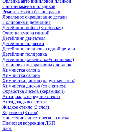
Оклейка авто виниловой пленкой
Снятие/замена шильдиков
Ремонт вмятин без покраски
Локальное окрашивание детали
Полировка и детейлинг
Детейлинг мойка (3-х фазная)
Очистка кузова глиной
Детейлинг двигателя
Детейлинг подвески
Детейлинг полировка одной детали
Детейлинг полировка
Детейлинг (химчистка+полировка)
Полировка декоративных вставок
Химчистка салона
Химчистка салона
Химчистка дисков (наружная часть)
Химчистка дисков (со снятием)
Обработка дисков (керамикой)
Антидождь передние стекла
Антидождь все стекла
Жидкое стекло (3 слоя)
Керамика (3 слоя)
Нанесение синтетического воска
Плановая коррекция ЛКП
Блог