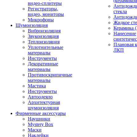
(керамикой
видео-сплитеры
Антидождь
Регистраторы,
стекла
видео, мониторы
Антидождь 
Микрофоны
Жидкое сте
Шумоизоляция
Керамика (
Виброизоляция
Нанесение
Звукоизоляция
синтетичес
Теплоизоляция
Плановая 
Уплотнительные
ЛКП
материалы
Инструменты
Декоративные
материалы
Противоскрипичные
материалы
Мастика
Инструменты
Автоодеяло
Архитектурная
шумоизоляция
Фирменные аксессуары
Наушники
Mystery Box
Маски
Наклейки