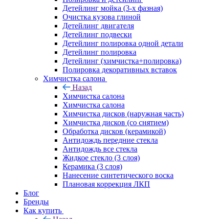
Детейлинг мойка (3-х фазная)
Очистка кузова глиной
Детейлинг двигателя
Детейлинг подвески
Детейлинг полировка одной детали
Детейлинг полировка
Детейлинг (химчистка+полировка)
Полировка декоративных вставок
Химчистка салона
Назад
Химчистка салона
Химчистка салона
Химчистка дисков (наружная часть)
Химчистка дисков (со снятием)
Обработка дисков (керамикой)
Антидождь передние стекла
Антидождь все стекла
Жидкое стекло (3 слоя)
Керамика (3 слоя)
Нанесение синтетического воска
Плановая коррекция ЛКП
Блог
Бренды
Как купить