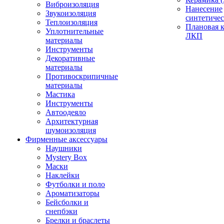
Виброизоляция
Нанесение
Звукоизоляция
синтетичес
Теплоизоляция
Плановая 
Уплотнительные
ЛКП
материалы
Инструменты
Декоративные
материалы
Противоскрипичные
материалы
Мастика
Инструменты
Автоодеяло
Архитектурная
шумоизоляция
Фирменные аксессуары
Наушники
Mystery Box
Маски
Наклейки
Футболки и поло
Ароматизаторы
Бейсболки и
снепбэки
Брелки и браслеты