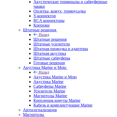
Акустические терминалы и сабвуферные
чашки
Оплетка, кожух, термоусадка
Y-коннектор
RCA коннекторы
Крепежи
Штатные решения
Назад
Штатные решения
Штатные усилители
Штатная проводка и адаптеры
Штатная акустика
Штатные сабвуферы
Готовые решения
Акустика Marine и Moto
Назад
Акустика Marine и Moto
Акустика Marine
Сабвуферы Marine
Усилители Marine
Магнитолы Marine
Крепления-хомуты Marine
Кабель и комплектующие Marine
Автосигнализация
Магнитолы