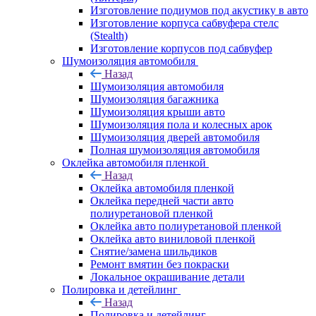
Изготовление подиумов под акустику в авто
Изготовление корпуса сабвуфера стелс
(Stealth)
Изготовление корпусов под сабвуфер
Шумоизоляция автомобиля
Назад
Шумоизоляция автомобиля
Шумоизоляция багажника
Шумоизоляция крыши авто
Шумоизоляция пола и колесных арок
Шумоизоляция дверей автомобиля
Полная шумоизоляция автомобиля
Оклейка автомобиля пленкой
Назад
Оклейка автомобиля пленкой
Оклейка передней части авто
полиуретановой пленкой
Оклейка авто полиуретановой пленкой
Оклейка авто виниловой пленкой
Снятие/замена шильдиков
Ремонт вмятин без покраски
Локальное окрашивание детали
Полировка и детейлинг
Назад
Полировка и детейлинг