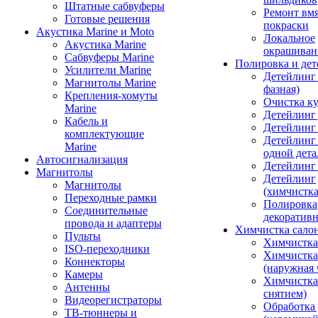
Штатные сабвуферы
Ремонт вмя
Готовые решения
покраски
Акустика Marine и Moto
Локальное
Акустика Marine
окрашиван
Сабвуферы Marine
Полировка и де
Усилители Marine
Детейлинг 
Магнитолы Marine
фазная)
Крепления-хомуты
Очистка ку
Marine
Детейлинг 
Кабель и
Детейлинг
комплектующие
Детейлинг
Marine
одной дета
Автосигнализация
Детейлинг
Магнитолы
Детейлинг
Магнитолы
(химчистк
Переходные рамки
Полировка
Соединительные
декоративн
провода и адаптеры
Химчистка сало
Пульты
Химчистка
ISO-переходники
Химчистка
Коннекторы
(наружная 
Камеры
Химчистка 
Антенны
снятием)
Видеорегистраторы
Обработка
ТВ-тюннеры и