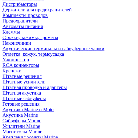
Дистрибьюторы
Держатели для предохранителей
Комплекты проводов
Предохранители
Автоматы питания
Клеммы
Стяжки, зажимы, грометы
Наконечники
Акустические терминалы и сабвуферные чашки
Оплетка, кожух, термоусадка
Y-коннектор
RCA коннекторы
Крепежи
Штатные решения
Штатные усилители
Штатная проводка и адаптеры
Штатная акустика
Штатные сабвуферы
Готовые решения
Акустика Marine и Moto
Акустика Marine
Сабвуферы Marine
Усилители Marine
Магнитолы Marine
Крепления-хомуты Marine