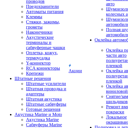
проводов
авто
Предохранители
Шумоизоля
Автоматы питания
колесных а
Клеммы
Шумоизоля
Стяжки, зажимы,
автомобил
грометы
Полная шу
Наконечники
автомобил
Акустические
Оклейка автомо
терминалы и
сабвуферные чашки
Оклейка п
Оплетка, кожух,
части авто
термоусадка
полиурета
Y-коннектор
пленкой
RCA коннекторы
Акции
Оклейка а
Крепежи
полиурета
Штатные решения
пленкой
Штатные усилители
Оклейка а
Штатная проводка и
виниловой
адаптеры
Снятие/зам
Штатная акустика
шильдиков
Штатные сабвуферы
Ремонт вмя
Готовые решения
покраски
Акустика Marine и Moto
Локальное
Акустика Marine
окрашиван
Сабвуферы Marine
Полировка и де