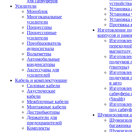
для сабвуферов
устройства
Усилители
Установка 
Моноблок
Установка 
Многоканальные
Установка 
усилители
Протяжка 
Процессоры
Изготовление п
Процессорные
корпусов и рамо
усилители
Изготовле
Преобразователь
переходно
аудиосигнала
магнитолу 
Вольтметры
Изготовле
Автомобильные
подиумов 
конденсаторы
(твитеры)
Аксессуары для
Изготовле
усилителей
подиумов 
Кабель и комплектующие
в авто
Силовые кабели
Изготовлен
Акустические
сабвуфера 
кабели
(Stealth)
Межблочные кабели
Изготовле
Монтажные кабели
под сабвуф
Дистрибьюторы
Шумоизоляция а
Держатели для
Шумоизол
предохранителей
багажника
Комплекты
Шумоизол