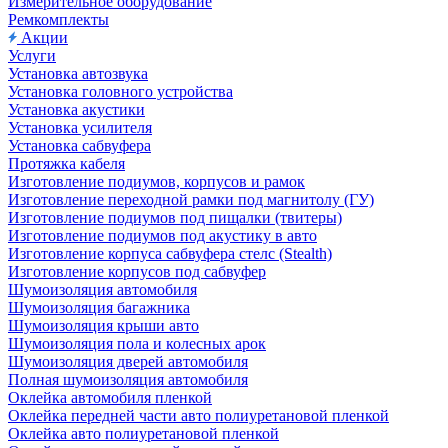
Измерительное оборудование
Ремкомплекты
Акции
Услуги
Установка автозвука
Установка головного устройства
Установка акустики
Установка усилителя
Установка сабвуфера
Протяжка кабеля
Изготовление подиумов, корпусов и рамок
Изготовление переходной рамки под магнитолу (ГУ)
Изготовление подиумов под пищалки (твитеры)
Изготовление подиумов под акустику в авто
Изготовление корпуса сабвуфера стелс (Stealth)
Изготовление корпусов под сабвуфер
Шумоизоляция автомобиля
Шумоизоляция багажника
Шумоизоляция крыши авто
Шумоизоляция пола и колесных арок
Шумоизоляция дверей автомобиля
Полная шумоизоляция автомобиля
Оклейка автомобиля пленкой
Оклейка передней части авто полиуретановой пленкой
Оклейка авто полиуретановой пленкой