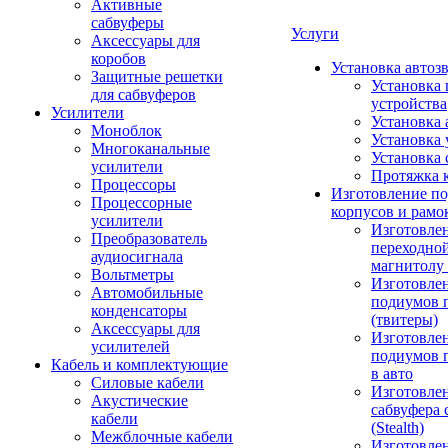
Активные
сабвуферы
Услуги
Аксессуары для
коробов
Установка автоз
Защитные решетки
Установка 
для сабвуферов
устройства
Усилители
Установка 
Моноблок
Установка 
Многоканальные
Установка 
усилители
Протяжка 
Процессоры
Изготовление п
Процессорные
корпусов и рамо
усилители
Изготовле
Преобразователь
переходно
аудиосигнала
магнитолу 
Вольтметры
Изготовле
Автомобильные
подиумов 
конденсаторы
(твитеры)
Аксессуары для
Изготовле
усилителей
подиумов 
Кабель и комплектующие
в авто
Силовые кабели
Изготовлен
Акустические
сабвуфера 
кабели
(Stealth)
Межблочные кабели
Изготовле