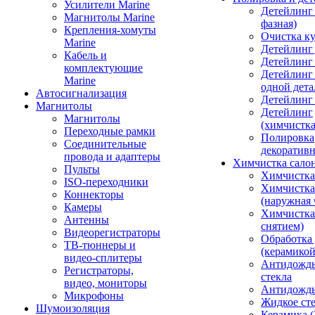
Усилители Marine
Детейлинг 
Магнитолы Marine
фазная)
Крепления-хомуты
Очистка ку
Marine
Детейлинг 
Кабель и
Детейлинг
комплектующие
Детейлинг
Marine
одной дета
Автосигнализация
Детейлинг
Магнитолы
Детейлинг
Магнитолы
(химчистк
Переходные рамки
Полировка
Соединительные
декоративн
провода и адаптеры
Химчистка сало
Пульты
Химчистка
ISO-переходники
Химчистка
Коннекторы
(наружная 
Камеры
Химчистка 
Антенны
снятием)
Видеорегистраторы
Обработка
ТВ-тюннеры и
(керамикой
видео-сплитеры
Антидождь
Регистраторы,
стекла
видео, мониторы
Антидождь 
Микрофоны
Жидкое сте
Шумоизоляция
Керамика (