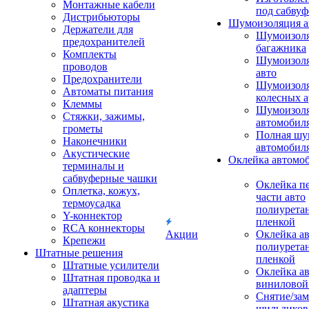
Монтажные кабели
под сабвуф
Дистрибьюторы
Шумоизоляция а
Держатели для
Шумоизол
предохранителей
багажника
Комплекты
Шумоизол
проводов
авто
Предохранители
Шумоизоля
Автоматы питания
колесных а
Клеммы
Шумоизоля
Стяжки, зажимы,
автомобил
грометы
Полная шу
Наконечники
автомобил
Акустические
Оклейка автомо
терминалы и
сабвуферные чашки
Оклейка п
Оплетка, кожух,
части авто
термоусадка
полиурета
Y-коннектор
пленкой
RCA коннекторы
Акции
Оклейка а
Крепежи
полиурета
Штатные решения
пленкой
Штатные усилители
Оклейка а
Штатная проводка и
виниловой
адаптеры
Снятие/зам
Штатная акустика
шильдиков