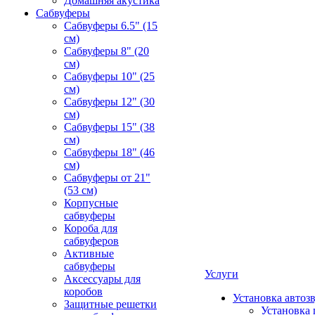
Домашняя акустика
Сабвуферы
Сабвуферы 6.5" (15
см)
Сабвуферы 8" (20
см)
Сабвуферы 10" (25
см)
Сабвуферы 12" (30
см)
Сабвуферы 15" (38
см)
Сабвуферы 18" (46
см)
Сабвуферы от 21"
(53 см)
Корпусные
сабвуферы
Короба для
сабвуферов
Активные
сабвуферы
Услуги
Аксессуары для
коробов
Установка автоз
Защитные решетки
Установка 