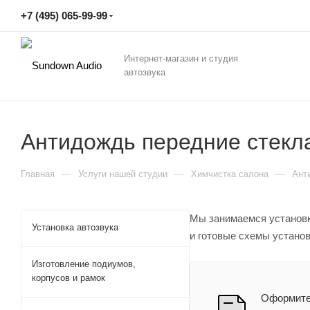
+7 (495) 065-99-99
Интернет-магазин и студия
автозвука
Антидождь передние стекл
—
—
—
Главная
Услуги нашей студии
Химчистка салона
Ант
Мы занимаемся установк
Установка автозвука
и готовые схемы устано
Изготовление подиумов,
корпусов и рамок
Оформите 