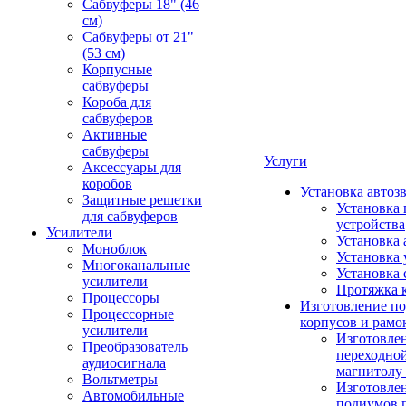
Сабвуферы 18" (46
см)
Сабвуферы от 21"
(53 см)
Корпусные
сабвуферы
Короба для
сабвуферов
Активные
сабвуферы
Услуги
Аксессуары для
коробов
Установка автоз
Защитные решетки
Установка 
для сабвуферов
устройства
Усилители
Установка 
Моноблок
Установка 
Многоканальные
Установка 
усилители
Протяжка 
Процессоры
Изготовление п
Процессорные
корпусов и рамо
усилители
Изготовле
Преобразователь
переходно
аудиосигнала
магнитолу 
Вольтметры
Изготовле
Автомобильные
подиумов 