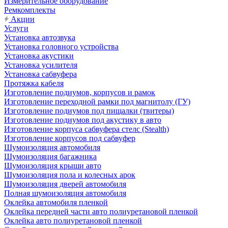
Измерительное оборудование
Ремкомплекты
Акции
Услуги
Установка автозвука
Установка головного устройства
Установка акустики
Установка усилителя
Установка сабвуфера
Протяжка кабеля
Изготовление подиумов, корпусов и рамок
Изготовление переходной рамки под магнитолу (ГУ)
Изготовление подиумов под пищалки (твитеры)
Изготовление подиумов под акустику в авто
Изготовление корпуса сабвуфера стелс (Stealth)
Изготовление корпусов под сабвуфер
Шумоизоляция автомобиля
Шумоизоляция багажника
Шумоизоляция крыши авто
Шумоизоляция пола и колесных арок
Шумоизоляция дверей автомобиля
Полная шумоизоляция автомобиля
Оклейка автомобиля пленкой
Оклейка передней части авто полиуретановой пленкой
Оклейка авто полиуретановой пленкой