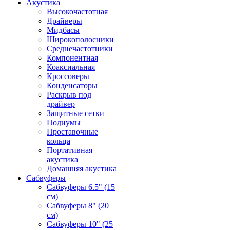
Акустика
Высокочастотная
Драйверы
Мидбасы
Широкополосники
Среднечастотники
Компонентная
Коаксиальная
Кроссоверы
Конденсаторы
Раскрыв под
драйвер
Защитные сетки
Подиумы
Проставочные
кольца
Портативная
акустика
Домашняя акустика
Сабвуферы
Сабвуферы 6.5" (15
см)
Сабвуферы 8" (20
см)
Сабвуферы 10" (25