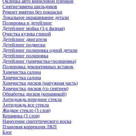
Оклейка авто виниловой пленкой
Снятие/замена шильдиков
Ремонт вмятин без покраски
Локальное окрашивание детали
Полировка и детейлинг
Детейлинг мойка (3-х фазная)
Очистка кузова глиной
Детейлинг двигателя
Детейлинг подвески
Детейлинг полировка одной детали
Детейлинг полировка
Детейлинг (химчистка+полировка)
Полировка декоративных вставок
Химчистка салона
Химчистка салона
Химчистка дисков (наружная часть)
Химчистка дисков (со снятием)
Обработка дисков (керамикой)
Антидождь передние стекла
Антидождь все стекла
Жидкое стекло (3 слоя)
Керамика (3 слоя)
Нанесение синтетического воска
Плановая коррекция ЛКП
Блог