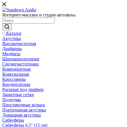
Интернет-магазин и студия автозвука
Каталог
Акустика
Высокочастотная
Драйверы
Мидбасы
Широкополосники
Среднечастотники
Компонентная
Коаксиальная
Кроссоверы
Конденсаторы
Раскрыв под драйвер
Защитные сетки
Подиумы
Проставочные кольца
Портативная акустика
Домашняя акустика
Сабвуферы
Сабвуферы 6.5" (15 см)