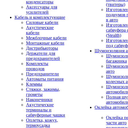
конденсаторы
(твитеры)
Аксессуары для
Изготовле
усилителей
подиумов 
Кабель и комплектующие
в авто
Силовые кабели
Изготовлен
Акустические
сабвуфера 
кабели
(Stealth)
Межблочные кабели
Изготовле
Монтажные кабели
под сабвуф
Дистрибьюторы
Шумоизоляция а
Держатели для
Шумоизол
предохранителей
багажника
Комплекты
Шумоизол
проводов
авто
Предохранители
Шумоизоля
Автоматы питания
колесных а
Клеммы
Шумоизоля
Стяжки, зажимы,
автомобил
грометы
Полная шу
Наконечники
автомобил
Акустические
Оклейка автомо
терминалы и
сабвуферные чашки
Оклейка п
Оплетка, кожух,
части авто
термоусадка
полиурета