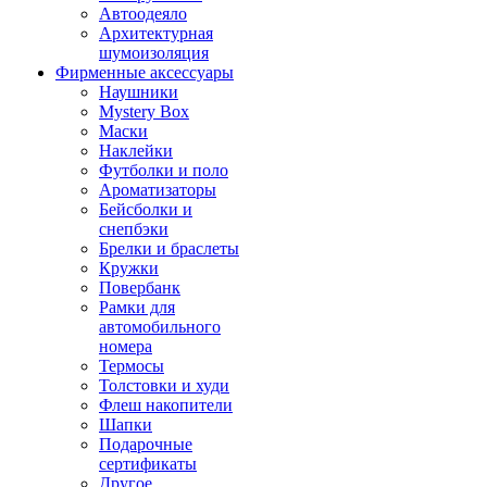
Автоодеяло
Архитектурная
шумоизоляция
Фирменные аксессуары
Наушники
Mystery Box
Маски
Наклейки
Футболки и поло
Ароматизаторы
Бейсболки и
снепбэки
Брелки и браслеты
Кружки
Повербанк
Рамки для
автомобильного
номера
Термосы
Толстовки и худи
Флеш накопители
Шапки
Подарочные
сертификаты
Другое