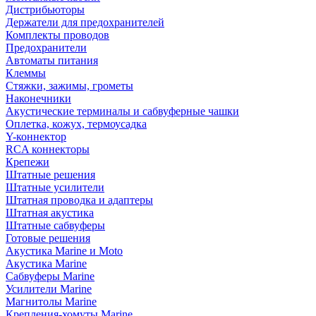
Дистрибьюторы
Держатели для предохранителей
Комплекты проводов
Предохранители
Автоматы питания
Клеммы
Стяжки, зажимы, грометы
Наконечники
Акустические терминалы и сабвуферные чашки
Оплетка, кожух, термоусадка
Y-коннектор
RCA коннекторы
Крепежи
Штатные решения
Штатные усилители
Штатная проводка и адаптеры
Штатная акустика
Штатные сабвуферы
Готовые решения
Акустика Marine и Moto
Акустика Marine
Сабвуферы Marine
Усилители Marine
Магнитолы Marine
Крепления-хомуты Marine