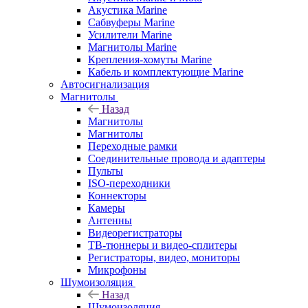
Акустика Marine
Сабвуферы Marine
Усилители Marine
Магнитолы Marine
Крепления-хомуты Marine
Кабель и комплектующие Marine
Автосигнализация
Магнитолы
Назад
Магнитолы
Магнитолы
Переходные рамки
Соединительные провода и адаптеры
Пульты
ISO-переходники
Коннекторы
Камеры
Антенны
Видеорегистраторы
ТВ-тюннеры и видео-сплитеры
Регистраторы, видео, мониторы
Микрофоны
Шумоизоляция
Назад
Шумоизоляция