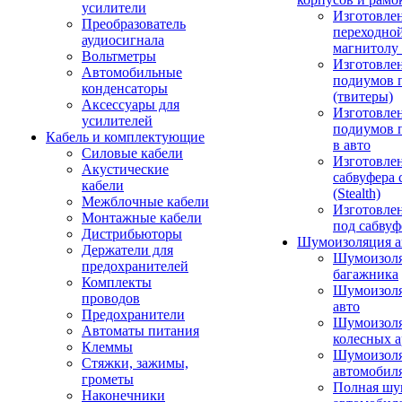
усилители
Изготовле
Преобразователь
переходно
аудиосигнала
магнитолу 
Вольтметры
Изготовле
Автомобильные
подиумов 
конденсаторы
(твитеры)
Аксессуары для
Изготовле
усилителей
подиумов 
Кабель и комплектующие
в авто
Силовые кабели
Изготовлен
Акустические
сабвуфера 
кабели
(Stealth)
Межблочные кабели
Изготовле
Монтажные кабели
под сабвуф
Дистрибьюторы
Шумоизоляция а
Держатели для
Шумоизол
предохранителей
багажника
Комплекты
Шумоизол
проводов
авто
Предохранители
Шумоизоля
Автоматы питания
колесных а
Клеммы
Шумоизоля
Стяжки, зажимы,
автомобил
грометы
Полная шу
Наконечники