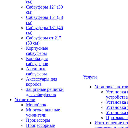
см)
Сабвуферы 12" (30
см)
Сабвуферы 15" (38
см)
Сабвуферы 18" (46
см)
Сабвуферы от 21"
(53 см)
Корпусные
сабвуферы
Короба для
сабвуферов
Активные
сабвуферы
Услуги
Аксессуары для
коробов
Установка автоз
Защитные решетки
Установка 
для сабвуферов
устройства
Усилители
Установка 
Моноблок
Установка 
Многоканальные
Установка 
усилители
Протяжка 
Процессоры
Изготовление п
Процессорные
корпусов и рамо