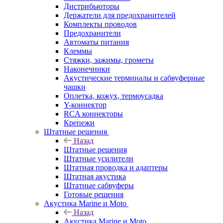
Дистрибьюторы
Держатели для предохранителей
Комплекты проводов
Предохранители
Автоматы питания
Клеммы
Стяжки, зажимы, грометы
Наконечники
Акустические терминалы и сабвуферные
чашки
Оплетка, кожух, термоусадка
Y-коннектор
RCA коннекторы
Крепежи
Штатные решения
Назад
Штатные решения
Штатные усилители
Штатная проводка и адаптеры
Штатная акустика
Штатные сабвуферы
Готовые решения
Акустика Marine и Moto
Назад
Акустика Marine и Moto