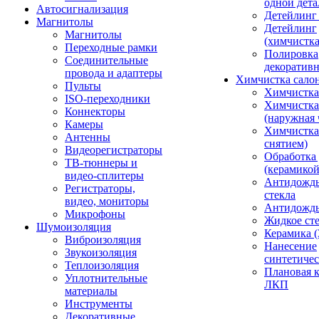
одной дета
Автосигнализация
Детейлинг
Магнитолы
Детейлинг
Магнитолы
(химчистк
Переходные рамки
Полировка
Соединительные
декоративн
провода и адаптеры
Химчистка сало
Пульты
Химчистка
ISO-переходники
Химчистка
Коннекторы
(наружная 
Камеры
Химчистка 
Антенны
снятием)
Видеорегистраторы
Обработка
ТВ-тюннеры и
(керамикой
видео-сплитеры
Антидождь
Регистраторы,
стекла
видео, мониторы
Антидождь 
Микрофоны
Жидкое сте
Шумоизоляция
Керамика (
Виброизоляция
Нанесение
Звукоизоляция
синтетичес
Теплоизоляция
Плановая 
Уплотнительные
ЛКП
материалы
Инструменты
Декоративные