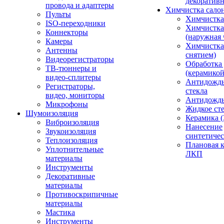
декоративн
провода и адаптеры
Химчистка сало
Пульты
Химчистка
ISO-переходники
Химчистка
Коннекторы
(наружная 
Камеры
Химчистка 
Антенны
снятием)
Видеорегистраторы
Обработка
ТВ-тюннеры и
(керамикой
видео-сплитеры
Антидождь
Регистраторы,
стекла
видео, мониторы
Антидождь 
Микрофоны
Жидкое сте
Шумоизоляция
Керамика (
Виброизоляция
Нанесение
Звукоизоляция
синтетичес
Теплоизоляция
Плановая 
Уплотнительные
ЛКП
материалы
Инструменты
Декоративные
материалы
Противоскрипичные
материалы
Мастика
Инструменты