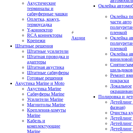
автомобил
Акустические
Оклейка автомо
терминалы и
сабвуферные чашки
Оклейка п
Оплетка, кожух,
части авто
термоусадка
полиурета
Y-коннектор
пленкой
RCA коннекторы
Акции
Оклейка а
Крепежи
полиурета
Штатные решения
пленкой
Штатные усилители
Оклейка а
Штатная проводка и
виниловой
адаптеры
Снятие/зам
Штатная акустика
шильдиков
Штатные сабвуферы
Ремонт вмя
Готовые решения
покраски
Акустика Marine и Moto
Локальное
Акустика Marine
окрашиван
Сабвуферы Marine
Полировка и де
Усилители Marine
Детейлинг 
Магнитолы Marine
фазная)
Крепления-хомуты
Очистка ку
Marine
Детейлинг 
Кабель и
Детейлинг
комплектующие
Детейлинг
Marine