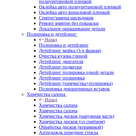
полиуретановой пленкой
Оклейка авто полиуретановой пленкой
Оклейка авто виниловой пленкой
Снятие/замена шильдиков
Ремонт вмятин без покраски
Локальное окрашивание детали
Полировка и детейлинг
Назад
Полировка и детейлинг
Детейлинг мойка (3-х фазная)
Очистка кузова глиной
Детейлинг двигателя
Детейлинг подвески
Детейлинг полировка одной детали
Детейлинг полировка
Детейлинг (химчистка+полировка)
Полировка декоративных вставок
Химчистка салона
Назад
Химчистка салона
Химчистка салона
Химчистка дисков (наружная часть)
Химчистка дисков (со снятием)
Обработка дисков (керамикой)
Антидождь передние стекла