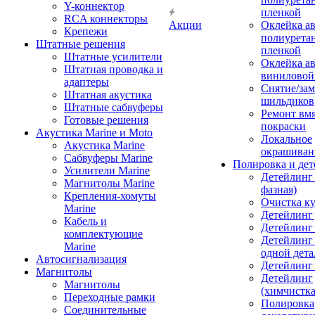
Y-коннектор
пленкой
RCA коннекторы
Акции
Оклейка а
Крепежи
полиурета
Штатные решения
пленкой
Штатные усилители
Оклейка а
Штатная проводка и
виниловой
адаптеры
Снятие/зам
Штатная акустика
шильдиков
Штатные сабвуферы
Ремонт вмя
Готовые решения
покраски
Акустика Marine и Moto
Локальное
Акустика Marine
окрашиван
Сабвуферы Marine
Полировка и де
Усилители Marine
Детейлинг 
Магнитолы Marine
фазная)
Крепления-хомуты
Очистка ку
Marine
Детейлинг 
Кабель и
Детейлинг
комплектующие
Детейлинг
Marine
одной дета
Автосигнализация
Детейлинг
Магнитолы
Детейлинг
Магнитолы
(химчистк
Переходные рамки
Полировка
Соединительные