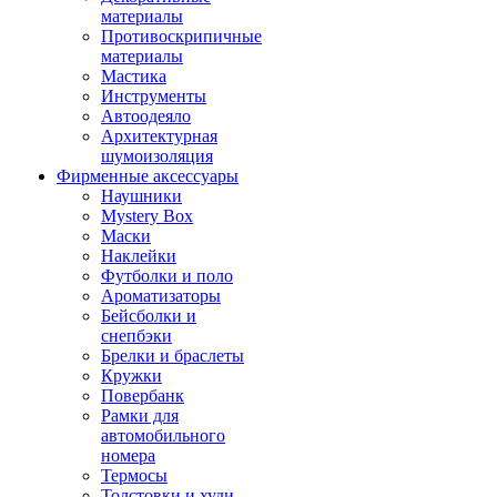
материалы
Противоскрипичные
материалы
Мастика
Инструменты
Автоодеяло
Архитектурная
шумоизоляция
Фирменные аксессуары
Наушники
Mystery Box
Маски
Наклейки
Футболки и поло
Ароматизаторы
Бейсболки и
снепбэки
Брелки и браслеты
Кружки
Повербанк
Рамки для
автомобильного
номера
Термосы
Толстовки и худи