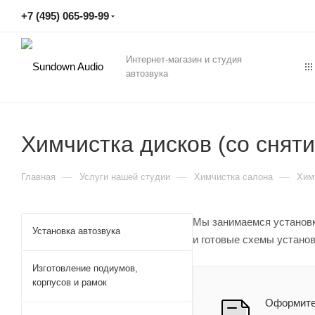
+7 (495) 065-99-99
Интернет-магазин и студия
автозвука
Химчистка дисков (со снят
—
—
—
Главная
Услуги нашей студии
Химчистка салона
Хим
Мы занимаемся установк
Установка автозвука
и готовые схемы устано
Изготовление подиумов,
корпусов и рамок
Оформите 