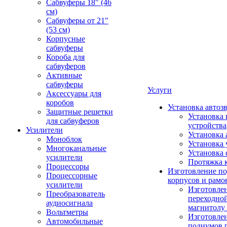
Сабвуферы 18" (46
см)
Сабвуферы от 21"
(53 см)
Корпусные
сабвуферы
Короба для
сабвуферов
Активные
сабвуферы
Услуги
Аксессуары для
коробов
Установка автоз
Защитные решетки
Установка 
для сабвуферов
устройства
Усилители
Установка 
Моноблок
Установка 
Многоканальные
Установка 
усилители
Протяжка 
Процессоры
Изготовление п
Процессорные
корпусов и рамо
усилители
Изготовле
Преобразователь
переходно
аудиосигнала
магнитолу 
Вольтметры
Изготовле
Автомобильные
подиумов 