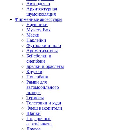
Автоодеяло
Архитектурная
шумоизоляция
Фирменные аксессуары
Наушники
Mystery Box
Маски
Наклейки
Футболки и поло
Ароматизаторы
Бейсболки и
снепбэки
Брелки и браслеты
Кружки
Повербанк
Рамки для
автомобильного
номера
Термосы
Толстовки и худи
Флеш накопители
Шапки
Подарочные
сертификаты
Другое