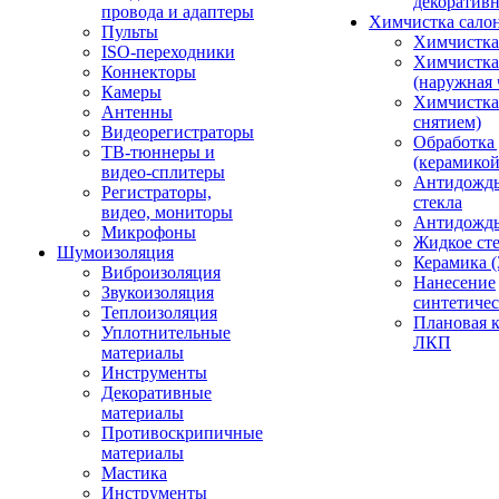
декоративн
провода и адаптеры
Химчистка сало
Пульты
Химчистка
ISO-переходники
Химчистка
Коннекторы
(наружная 
Камеры
Химчистка 
Антенны
снятием)
Видеорегистраторы
Обработка
ТВ-тюннеры и
(керамикой
видео-сплитеры
Антидождь
Регистраторы,
стекла
видео, мониторы
Антидождь 
Микрофоны
Жидкое сте
Шумоизоляция
Керамика (
Виброизоляция
Нанесение
Звукоизоляция
синтетичес
Теплоизоляция
Плановая 
Уплотнительные
ЛКП
материалы
Инструменты
Декоративные
материалы
Противоскрипичные
материалы
Мастика
Инструменты