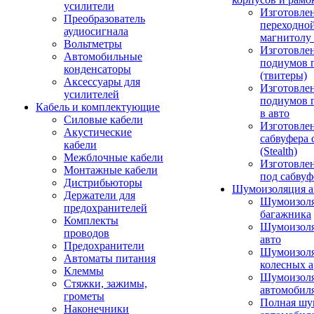
усилители
Изготовле
Преобразователь
переходно
аудиосигнала
магнитолу 
Вольтметры
Изготовле
Автомобильные
подиумов 
конденсаторы
(твитеры)
Аксессуары для
Изготовле
усилителей
подиумов 
Кабель и комплектующие
в авто
Силовые кабели
Изготовлен
Акустические
сабвуфера 
кабели
(Stealth)
Межблочные кабели
Изготовле
Монтажные кабели
под сабвуф
Дистрибьюторы
Шумоизоляция а
Держатели для
Шумоизол
предохранителей
багажника
Комплекты
Шумоизол
проводов
авто
Предохранители
Шумоизоля
Автоматы питания
колесных а
Клеммы
Шумоизоля
Стяжки, зажимы,
автомобил
грометы
Полная шу
Наконечники