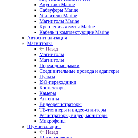
Акустика Marine
Сабвуферы Marine
Усилители Marine
Магнитолы Marine
Крепления-хомуты Marine
Кабель и комплектующие Marine
Автосигнализация
Магнитолы
Назад
Магнитолы
Магнитолы
Переходные рамки
Соединительные провода и адаптеры
Пульты
ISO-переходники
Коннекторы
Камеры
Антенны
Видеорегистраторы
ТВ-тюннеры и видео-сплитеры
Регистраторы, видео, мониторы
Микрофоны
Шумоизоляция
Назад
Шумоизоляция