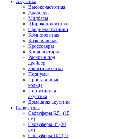
Акустика
Высокочастотная
Драйверы
Мидбасы
Широкополосники
Среднечастотники
Компонентная
Коаксиальная
Кроссоверы
Конденсаторы
Раскрыв под
драйвер
Защитные сетки
Подиумы
Проставочные
кольца
Портативная
акустика
Домашняя акустика
Сабвуферы
Сабвуферы 6.5" (15
см)
Сабвуферы 8" (20
см)
Сабвуферы 10" (25