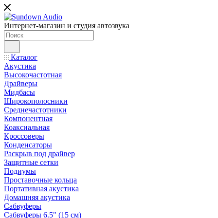
Интернет-магазин и студия автозвука
Каталог
Акустика
Высокочастотная
Драйверы
Мидбасы
Широкополосники
Среднечастотники
Компонентная
Коаксиальная
Кроссоверы
Конденсаторы
Раскрыв под драйвер
Защитные сетки
Подиумы
Проставочные кольца
Портативная акустика
Домашняя акустика
Сабвуферы
Сабвуферы 6.5" (15 см)