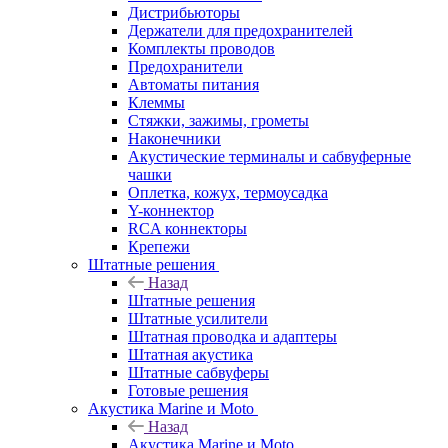
Дистрибьюторы
Держатели для предохранителей
Комплекты проводов
Предохранители
Автоматы питания
Клеммы
Стяжки, зажимы, грометы
Наконечники
Акустические терминалы и сабвуферные
чашки
Оплетка, кожух, термоусадка
Y-коннектор
RCA коннекторы
Крепежи
Штатные решения
Назад
Штатные решения
Штатные усилители
Штатная проводка и адаптеры
Штатная акустика
Штатные сабвуферы
Готовые решения
Акустика Marine и Moto
Назад
Акустика Marine и Moto