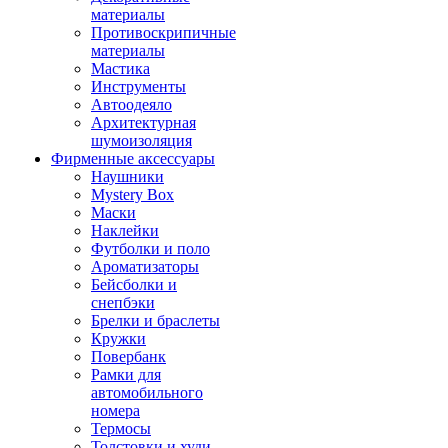
материалы
Противоскрипичные
материалы
Мастика
Инструменты
Автоодеяло
Архитектурная
шумоизоляция
Фирменные аксессуары
Наушники
Mystery Box
Маски
Наклейки
Футболки и поло
Ароматизаторы
Бейсболки и
снепбэки
Брелки и браслеты
Кружки
Повербанк
Рамки для
автомобильного
номера
Термосы
Толстовки и худи