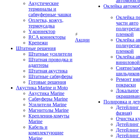
автомобил
Акустические
Оклейка автомо
терминалы и
сабвуферные чашки
Оклейка п
Оплетка, кожух,
части авто
термоусадка
полиурета
Y-коннектор
пленкой
RCA коннекторы
Акции
Оклейка а
Крепежи
полиурета
Штатные решения
пленкой
Штатные усилители
Оклейка а
Штатная проводка и
виниловой
адаптеры
Снятие/зам
Штатная акустика
шильдиков
Штатные сабвуферы
Ремонт вмя
Готовые решения
покраски
Акустика Marine и Moto
Локальное
Акустика Marine
окрашиван
Сабвуферы Marine
Полировка и де
Усилители Marine
Детейлинг 
Магнитолы Marine
фазная)
Крепления-хомуты
Очистка ку
Marine
Детейлинг 
Кабель и
Детейлинг
комплектующие
Детейлинг
Marine