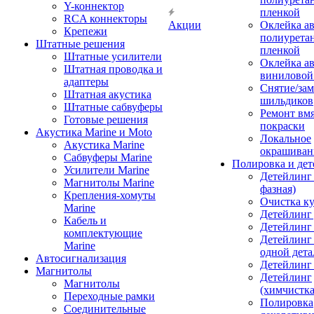
Y-коннектор
пленкой
RCA коннекторы
Акции
Оклейка а
Крепежи
полиурета
Штатные решения
пленкой
Штатные усилители
Оклейка а
Штатная проводка и
виниловой
адаптеры
Снятие/зам
Штатная акустика
шильдиков
Штатные сабвуферы
Ремонт вмя
Готовые решения
покраски
Акустика Marine и Moto
Локальное
Акустика Marine
окрашиван
Сабвуферы Marine
Полировка и де
Усилители Marine
Детейлинг 
Магнитолы Marine
фазная)
Крепления-хомуты
Очистка ку
Marine
Детейлинг 
Кабель и
Детейлинг
комплектующие
Детейлинг
Marine
одной дета
Автосигнализация
Детейлинг
Магнитолы
Детейлинг
Магнитолы
(химчистк
Переходные рамки
Полировка
Соединительные