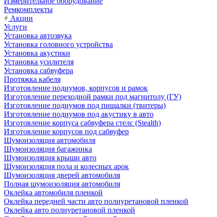
Измерительное оборудование
Ремкомплекты
Акции
Услуги
Установка автозвука
Установка головного устройства
Установка акустики
Установка усилителя
Установка сабвуфера
Протяжка кабеля
Изготовление подиумов, корпусов и рамок
Изготовление переходной рамки под магнитолу (ГУ)
Изготовление подиумов под пищалки (твитеры)
Изготовление подиумов под акустику в авто
Изготовление корпуса сабвуфера стелс (Stealth)
Изготовление корпусов под сабвуфер
Шумоизоляция автомобиля
Шумоизоляция багажника
Шумоизоляция крыши авто
Шумоизоляция пола и колесных арок
Шумоизоляция дверей автомобиля
Полная шумоизоляция автомобиля
Оклейка автомобиля пленкой
Оклейка передней части авто полиуретановой пленкой
Оклейка авто полиуретановой пленкой