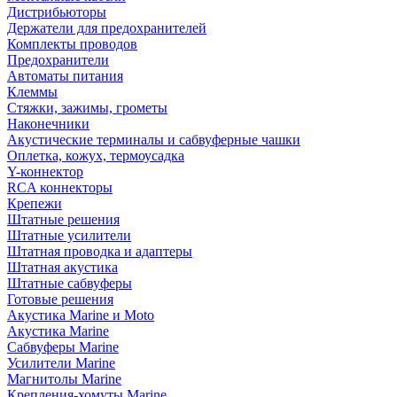
Дистрибьюторы
Держатели для предохранителей
Комплекты проводов
Предохранители
Автоматы питания
Клеммы
Стяжки, зажимы, грометы
Наконечники
Акустические терминалы и сабвуферные чашки
Оплетка, кожух, термоусадка
Y-коннектор
RCA коннекторы
Крепежи
Штатные решения
Штатные усилители
Штатная проводка и адаптеры
Штатная акустика
Штатные сабвуферы
Готовые решения
Акустика Marine и Moto
Акустика Marine
Сабвуферы Marine
Усилители Marine
Магнитолы Marine
Крепления-хомуты Marine