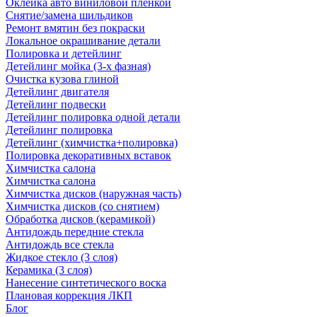
Оклейка авто виниловой пленкой
Снятие/замена шильдиков
Ремонт вмятин без покраски
Локальное окрашивание детали
Полировка и детейлинг
Детейлинг мойка (3-х фазная)
Очистка кузова глиной
Детейлинг двигателя
Детейлинг подвески
Детейлинг полировка одной детали
Детейлинг полировка
Детейлинг (химчистка+полировка)
Полировка декоративных вставок
Химчистка салона
Химчистка салона
Химчистка дисков (наружная часть)
Химчистка дисков (со снятием)
Обработка дисков (керамикой)
Антидождь передние стекла
Антидождь все стекла
Жидкое стекло (3 слоя)
Керамика (3 слоя)
Нанесение синтетического воска
Плановая коррекция ЛКП
Блог