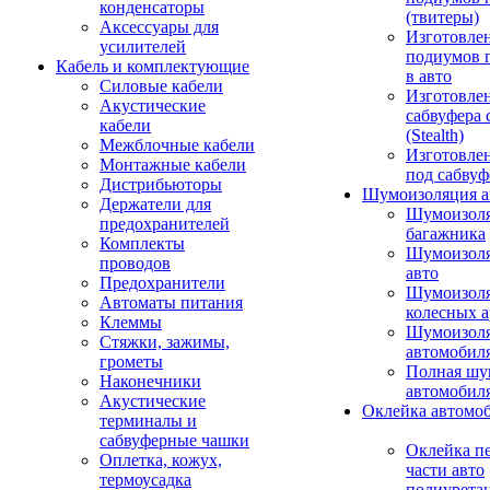
конденсаторы
(твитеры)
Аксессуары для
Изготовле
усилителей
подиумов 
Кабель и комплектующие
в авто
Силовые кабели
Изготовлен
Акустические
сабвуфера 
кабели
(Stealth)
Межблочные кабели
Изготовле
Монтажные кабели
под сабвуф
Дистрибьюторы
Шумоизоляция а
Держатели для
Шумоизол
предохранителей
багажника
Комплекты
Шумоизол
проводов
авто
Предохранители
Шумоизоля
Автоматы питания
колесных а
Клеммы
Шумоизоля
Стяжки, зажимы,
автомобил
грометы
Полная шу
Наконечники
автомобил
Акустические
Оклейка автомо
терминалы и
сабвуферные чашки
Оклейка п
Оплетка, кожух,
части авто
термоусадка
полиурета