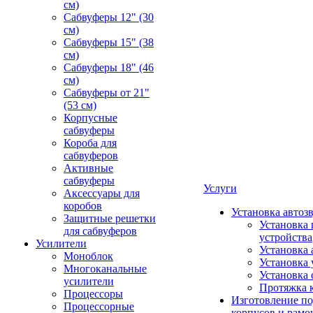
см)
Сабвуферы 12" (30
см)
Сабвуферы 15" (38
см)
Сабвуферы 18" (46
см)
Сабвуферы от 21"
(53 см)
Корпусные
сабвуферы
Короба для
сабвуферов
Активные
сабвуферы
Услуги
Аксессуары для
коробов
Установка автоз
Защитные решетки
Установка 
для сабвуферов
устройства
Усилители
Установка 
Моноблок
Установка 
Многоканальные
Установка 
усилители
Протяжка 
Процессоры
Изготовление п
Процессорные
корпусов и рамо