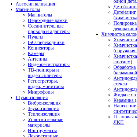
одной дета
Автосигнализация
Детейлинг
Магнитолы
Детейлинг
Магнитолы
(химчистк
Переходные рамки
Полировка
Соединительные
декоративн
провода и адаптеры
Химчистка сало
Пульты
Химчистка
ISO-переходники
Химчистка
Коннекторы
(наружная 
Камеры
Химчистка 
Антенны
снятием)
Видеорегистраторы
Обработка
ТВ-тюннеры и
(керамикой
видео-сплитеры
Антидождь
Регистраторы,
стекла
видео, мониторы
Антидождь 
Микрофоны
Жидкое сте
Шумоизоляция
Керамика (
Виброизоляция
Нанесение
Звукоизоляция
синтетичес
Теплоизоляция
Плановая 
Уплотнительные
ЛКП
материалы
Инструменты
Декоративные