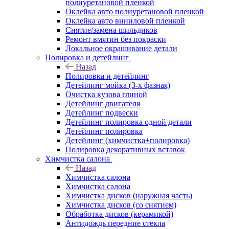
полиуретановой пленкой
Оклейка авто полиуретановой пленкой
Оклейка авто виниловой пленкой
Снятие/замена шильдиков
Ремонт вмятин без покраски
Локальное окрашивание детали
Полировка и детейлинг
Назад
Полировка и детейлинг
Детейлинг мойка (3-х фазная)
Очистка кузова глиной
Детейлинг двигателя
Детейлинг подвески
Детейлинг полировка одной детали
Детейлинг полировка
Детейлинг (химчистка+полировка)
Полировка декоративных вставок
Химчистка салона
Назад
Химчистка салона
Химчистка салона
Химчистка дисков (наружная часть)
Химчистка дисков (со снятием)
Обработка дисков (керамикой)
Антидождь передние стекла