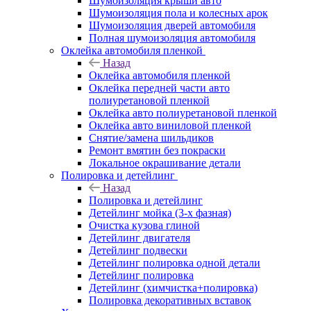
Шумоизоляция крыши авто
Шумоизоляция пола и колесных арок
Шумоизоляция дверей автомобиля
Полная шумоизоляция автомобиля
Оклейка автомобиля пленкой
Назад
Оклейка автомобиля пленкой
Оклейка передней части авто
полиуретановой пленкой
Оклейка авто полиуретановой пленкой
Оклейка авто виниловой пленкой
Снятие/замена шильдиков
Ремонт вмятин без покраски
Локальное окрашивание детали
Полировка и детейлинг
Назад
Полировка и детейлинг
Детейлинг мойка (3-х фазная)
Очистка кузова глиной
Детейлинг двигателя
Детейлинг подвески
Детейлинг полировка одной детали
Детейлинг полировка
Детейлинг (химчистка+полировка)
Полировка декоративных вставок