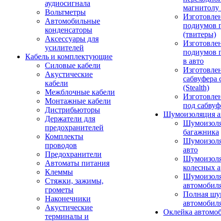
аудиосигнала
магнитолу 
Вольтметры
Изготовле
Автомобильные
подиумов 
конденсаторы
(твитеры)
Аксессуары для
Изготовле
усилителей
подиумов 
Кабель и комплектующие
в авто
Силовые кабели
Изготовлен
Акустические
сабвуфера 
кабели
(Stealth)
Межблочные кабели
Изготовле
Монтажные кабели
под сабвуф
Дистрибьюторы
Шумоизоляция а
Держатели для
Шумоизол
предохранителей
багажника
Комплекты
Шумоизол
проводов
авто
Предохранители
Шумоизоля
Автоматы питания
колесных а
Клеммы
Шумоизоля
Стяжки, зажимы,
автомобил
грометы
Полная шу
Наконечники
автомобил
Акустические
Оклейка автомо
терминалы и