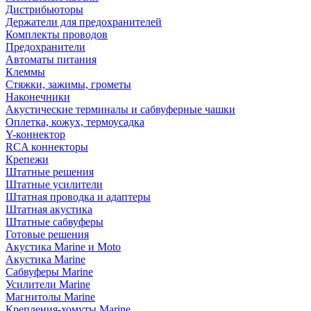
Дистрибьюторы
Держатели для предохранителей
Комплекты проводов
Предохранители
Автоматы питания
Клеммы
Стяжки, зажимы, грометы
Наконечники
Акустические терминалы и сабвуферные чашки
Оплетка, кожух, термоусадка
Y-коннектор
RCA коннекторы
Крепежи
Штатные решения
Штатные усилители
Штатная проводка и адаптеры
Штатная акустика
Штатные сабвуферы
Готовые решения
Акустика Marine и Moto
Акустика Marine
Сабвуферы Marine
Усилители Marine
Магнитолы Marine
Крепления-хомуты Marine