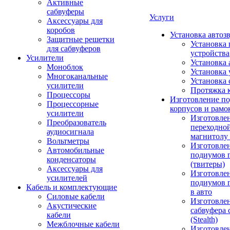
Активные
сабвуферы
Услуги
Аксессуары для
коробов
Установка автоз
Защитные решетки
Установка 
для сабвуферов
устройства
Усилители
Установка 
Моноблок
Установка 
Многоканальные
Установка 
усилители
Протяжка 
Процессоры
Изготовление п
Процессорные
корпусов и рамо
усилители
Изготовле
Преобразователь
переходно
аудиосигнала
магнитолу 
Вольтметры
Изготовле
Автомобильные
подиумов 
конденсаторы
(твитеры)
Аксессуары для
Изготовле
усилителей
подиумов 
Кабель и комплектующие
в авто
Силовые кабели
Изготовлен
Акустические
сабвуфера 
кабели
(Stealth)
Межблочные кабели
Изготовле