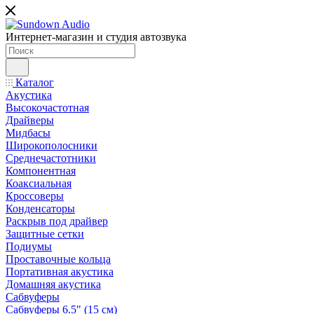
Интернет-магазин и студия автозвука
Каталог
Акустика
Высокочастотная
Драйверы
Мидбасы
Широкополосники
Среднечастотники
Компонентная
Коаксиальная
Кроссоверы
Конденсаторы
Раскрыв под драйвер
Защитные сетки
Подиумы
Проставочные кольца
Портативная акустика
Домашняя акустика
Сабвуферы
Сабвуферы 6.5" (15 см)