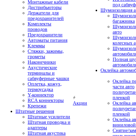
Монтажные кабели
под сабвуф
Дистрибьюторы
Шумоизоляция а
Держатели для
Шумоизол
предохранителей
багажника
Комплекты
Шумоизол
проводов
авто
Предохранители
Шумоизоля
Автоматы питания
колесных а
Клеммы
Шумоизоля
Стяжки, зажимы,
автомобил
грометы
Полная шу
Наконечники
автомобил
Акустические
Оклейка автомо
терминалы и
сабвуферные чашки
Оклейка п
Оплетка, кожух,
части авто
термоусадка
полиурета
Y-коннектор
пленкой
RCA коннекторы
Акции
Оклейка а
Крепежи
полиурета
Штатные решения
пленкой
Штатные усилители
Оклейка а
Штатная проводка и
виниловой
адаптеры
Снятие/зам
Штатная акустика
шильдиков