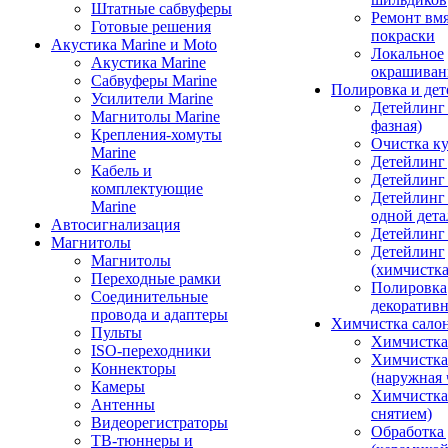
Штатные сабвуферы
Ремонт вмя
Готовые решения
покраски
Акустика Marine и Moto
Локальное
Акустика Marine
окрашиван
Сабвуферы Marine
Полировка и де
Усилители Marine
Детейлинг 
Магнитолы Marine
фазная)
Крепления-хомуты
Очистка ку
Marine
Детейлинг 
Кабель и
Детейлинг
комплектующие
Детейлинг
Marine
одной дета
Автосигнализация
Детейлинг
Магнитолы
Детейлинг
Магнитолы
(химчистк
Переходные рамки
Полировка
Соединительные
декоративн
провода и адаптеры
Химчистка сало
Пульты
Химчистка
ISO-переходники
Химчистка
Коннекторы
(наружная 
Камеры
Химчистка 
Антенны
снятием)
Видеорегистраторы
Обработка
ТВ-тюннеры и