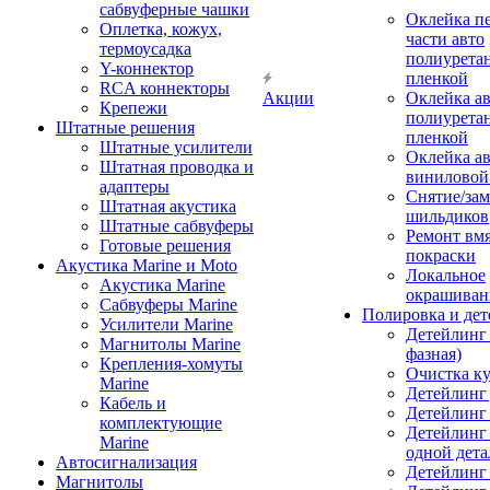
сабвуферные чашки
Оклейка п
Оплетка, кожух,
части авто
термоусадка
полиурета
Y-коннектор
пленкой
RCA коннекторы
Акции
Оклейка а
Крепежи
полиурета
Штатные решения
пленкой
Штатные усилители
Оклейка а
Штатная проводка и
виниловой
адаптеры
Снятие/зам
Штатная акустика
шильдиков
Штатные сабвуферы
Ремонт вмя
Готовые решения
покраски
Акустика Marine и Moto
Локальное
Акустика Marine
окрашиван
Сабвуферы Marine
Полировка и де
Усилители Marine
Детейлинг 
Магнитолы Marine
фазная)
Крепления-хомуты
Очистка ку
Marine
Детейлинг 
Кабель и
Детейлинг
комплектующие
Детейлинг
Marine
одной дета
Автосигнализация
Детейлинг
Магнитолы