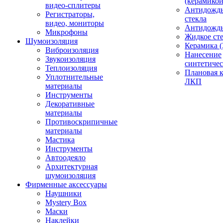
(керамикой
видео-сплитеры
Антидождь
Регистраторы,
стекла
видео, мониторы
Антидождь 
Микрофоны
Жидкое сте
Шумоизоляция
Керамика (
Виброизоляция
Нанесение
Звукоизоляция
синтетичес
Теплоизоляция
Плановая 
Уплотнительные
ЛКП
материалы
Инструменты
Декоративные
материалы
Противоскрипичные
материалы
Мастика
Инструменты
Автоодеяло
Архитектурная
шумоизоляция
Фирменные аксессуары
Наушники
Mystery Box
Маски
Наклейки