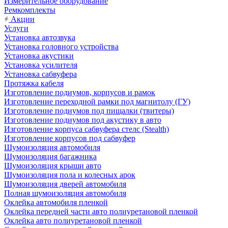
Измерительное оборудование
Ремкомплекты
Акции
Услуги
Установка автозвука
Установка головного устройства
Установка акустики
Установка усилителя
Установка сабвуфера
Протяжка кабеля
Изготовление подиумов, корпусов и рамок
Изготовление переходной рамки под магнитолу (ГУ)
Изготовление подиумов под пищалки (твитеры)
Изготовление подиумов под акустику в авто
Изготовление корпуса сабвуфера стелс (Stealth)
Изготовление корпусов под сабвуфер
Шумоизоляция автомобиля
Шумоизоляция багажника
Шумоизоляция крыши авто
Шумоизоляция пола и колесных арок
Шумоизоляция дверей автомобиля
Полная шумоизоляция автомобиля
Оклейка автомобиля пленкой
Оклейка передней части авто полиуретановой пленкой
Оклейка авто полиуретановой пленкой