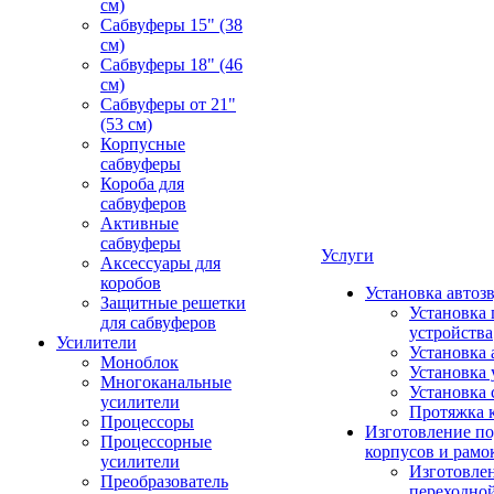
см)
Сабвуферы 15" (38
см)
Сабвуферы 18" (46
см)
Сабвуферы от 21"
(53 см)
Корпусные
сабвуферы
Короба для
сабвуферов
Активные
сабвуферы
Услуги
Аксессуары для
коробов
Установка автоз
Защитные решетки
Установка 
для сабвуферов
устройства
Усилители
Установка 
Моноблок
Установка 
Многоканальные
Установка 
усилители
Протяжка 
Процессоры
Изготовление п
Процессорные
корпусов и рамо
усилители
Изготовле
Преобразователь
переходно