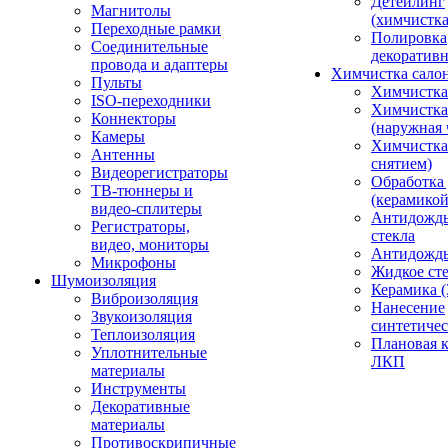
Детейлинг
Магнитолы
(химчистк
Переходные рамки
Полировка
Соединительные
декоративн
провода и адаптеры
Химчистка сало
Пульты
Химчистка
ISO-переходники
Химчистка
Коннекторы
(наружная 
Камеры
Химчистка 
Антенны
снятием)
Видеорегистраторы
Обработка
ТВ-тюннеры и
(керамикой
видео-сплитеры
Антидождь
Регистраторы,
стекла
видео, мониторы
Антидождь 
Микрофоны
Жидкое сте
Шумоизоляция
Керамика (
Виброизоляция
Нанесение
Звукоизоляция
синтетичес
Теплоизоляция
Плановая 
Уплотнительные
ЛКП
материалы
Инструменты
Декоративные
материалы
Противоскрипичные