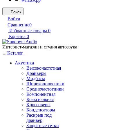
WhatsApp
Поиск
Войти
Сравнение
0
Избранные товары
0
Корзина
0
Интернет-магазин и студия автозвука
Каталог
Акустика
Высокочастотная
Драйверы
Мидбасы
Широкополосники
Среднечастотники
Компонентная
Коаксиальная
Кроссоверы
Конденсаторы
Раскрыв под
драйвер
Защитные сетки