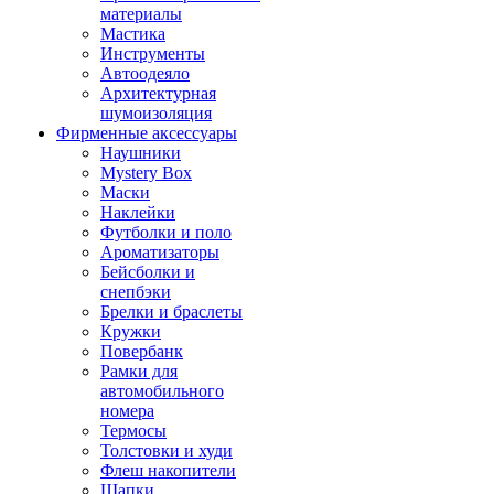
материалы
Мастика
Инструменты
Автоодеяло
Архитектурная
шумоизоляция
Фирменные аксессуары
Наушники
Mystery Box
Маски
Наклейки
Футболки и поло
Ароматизаторы
Бейсболки и
снепбэки
Брелки и браслеты
Кружки
Повербанк
Рамки для
автомобильного
номера
Термосы
Толстовки и худи
Флеш накопители
Шапки