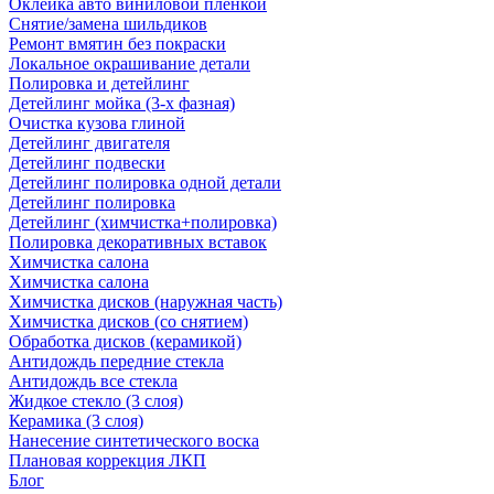
Оклейка авто виниловой пленкой
Снятие/замена шильдиков
Ремонт вмятин без покраски
Локальное окрашивание детали
Полировка и детейлинг
Детейлинг мойка (3-х фазная)
Очистка кузова глиной
Детейлинг двигателя
Детейлинг подвески
Детейлинг полировка одной детали
Детейлинг полировка
Детейлинг (химчистка+полировка)
Полировка декоративных вставок
Химчистка салона
Химчистка салона
Химчистка дисков (наружная часть)
Химчистка дисков (со снятием)
Обработка дисков (керамикой)
Антидождь передние стекла
Антидождь все стекла
Жидкое стекло (3 слоя)
Керамика (3 слоя)
Нанесение синтетического воска
Плановая коррекция ЛКП
Блог