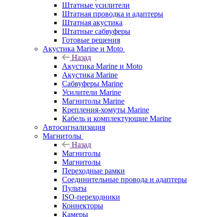
Штатные усилители
Штатная проводка и адаптеры
Штатная акустика
Штатные сабвуферы
Готовые решения
Акустика Marine и Moto
Назад
Акустика Marine и Moto
Акустика Marine
Сабвуферы Marine
Усилители Marine
Магнитолы Marine
Крепления-хомуты Marine
Кабель и комплектующие Marine
Автосигнализация
Магнитолы
Назад
Магнитолы
Магнитолы
Переходные рамки
Соединительные провода и адаптеры
Пульты
ISO-переходники
Коннекторы
Камеры