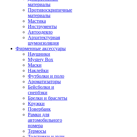
материалы
Противоскрипичные
материалы
Мастика
Инструменты
Автоодеяло
Архитектурная
шумоизоляция
Фирменные аксессуары
Наушники
Mystery Box
Маски
Наклейки
Футболки и поло
Ароматизаторы
Бейсболки и
снепбэки
Брелки и браслеты
Кружки
Повербанк
Рамки для
автомобильного
номера
Термосы
Толстовки и худи