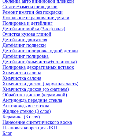
Оклейка авто виниловой пленкой
Снятие/замена шильдиков
Ремонт вмятин без покраски
Локальное окрашивание детали
Полировка и детейлинг
Детейлинг мойка (3-х фазная)
Очистка кузова глиной
Детейлинг двигателя
Детейлинг подвески
Детейлинг полировка одной детали
Детейлинг полировка
Детейлинг (химчистка+полировка)
Полировка декоративных вставок
Химчистка салона
Химчистка салона
Химчистка дисков (наружная часть)
Химчистка дисков (со снятием)
Обработка дисков (керамикой)
Антидождь передние стекла
Антидождь все стекла
Жидкое стекло (3 слоя)
Керамика (3 слоя)
Нанесение синтетического воска
Плановая коррекция ЛКП
Блог