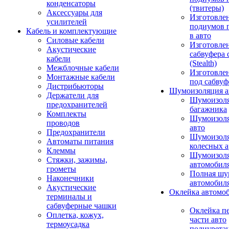
конденсаторы
(твитеры)
Аксессуары для
Изготовле
усилителей
подиумов 
Кабель и комплектующие
в авто
Силовые кабели
Изготовлен
Акустические
сабвуфера 
кабели
(Stealth)
Межблочные кабели
Изготовле
Монтажные кабели
под сабвуф
Дистрибьюторы
Шумоизоляция а
Держатели для
Шумоизол
предохранителей
багажника
Комплекты
Шумоизол
проводов
авто
Предохранители
Шумоизоля
Автоматы питания
колесных а
Клеммы
Шумоизоля
Стяжки, зажимы,
автомобил
грометы
Полная шу
Наконечники
автомобил
Акустические
Оклейка автомо
терминалы и
сабвуферные чашки
Оклейка п
Оплетка, кожух,
части авто
термоусадка
полиурета