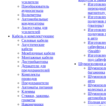
усилители
Изготовле
Преобразователь
переходно
аудиосигнала
магнитолу 
Вольтметры
Изготовле
Автомобильные
подиумов 
конденсаторы
(твитеры)
Аксессуары для
Изготовле
усилителей
подиумов 
Кабель и комплектующие
в авто
Силовые кабели
Изготовлен
Акустические
сабвуфера 
кабели
(Stealth)
Межблочные кабели
Изготовле
Монтажные кабели
под сабвуф
Дистрибьюторы
Шумоизоляция а
Держатели для
Шумоизол
предохранителей
багажника
Комплекты
Шумоизол
проводов
авто
Предохранители
Шумоизоля
Автоматы питания
колесных а
Клеммы
Шумоизоля
Стяжки, зажимы,
автомобил
грометы
Полная шу
Наконечники