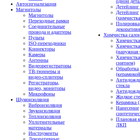
одной дета
Автосигнализация
Детейлинг
Магнитолы
Детейлинг
Магнитолы
(химчистк
Переходные рамки
Полировка
Соединительные
декоративн
провода и адаптеры
Химчистка сало
Пульты
Химчистка
ISO-переходники
Химчистка
Коннекторы
(наружная 
Камеры
Химчистка 
Антенны
снятием)
Видеорегистраторы
Обработка
ТВ-тюннеры и
(керамикой
видео-сплитеры
Антидождь
Регистраторы,
стекла
видео, мониторы
Антидождь 
Микрофоны
Жидкое сте
Шумоизоляция
Керамика (
Виброизоляция
Нанесение
Звукоизоляция
синтетичес
Теплоизоляция
Плановая 
Уплотнительные
ЛКП
материалы
Инструменты
Декоративные