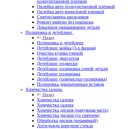
полиуретановой пленкой
Оклейка авто полиуретановой пленкой
Оклейка авто виниловой пленкой
Снятие/замена шильдиков
Ремонт вмятин без покраски
Локальное окрашивание детали
Полировка и детейлинг
Назад
Полировка и детейлинг
Детейлинг мойка (3-х фазная)
Очистка кузова глиной
Детейлинг двигателя
Детейлинг подвески
Детейлинг полировка одной детали
Детейлинг полировка
Детейлинг (химчистка+полировка)
Полировка декоративных вставок
Химчистка салона
Назад
Химчистка салона
Химчистка салона
Химчистка дисков (наружная часть)
Химчистка дисков (со снятием)
Обработка дисков (керамикой)
Антидождь передние стекла