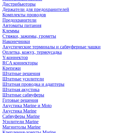
Дистрибьюторы
Держатели для предохранителей
Комплекты проводов
Предохранители
Автоматы питания
Клеммы
Стяжки, зажимы, грометы
Наконечники
Акустические терминалы и сабвуферные чашки
Оплетка, кожух, термоусадка
Y-коннектор
RCA коннекторы
Крепежи
Штатные решения
Штатные усилители
Штатная проводка и адаптеры
Штатная акустика
Штатные сабвуферы
Готовые решения
Акустика Marine и Moto
Акустика Marine
Сабвуферы Marine
Усилители Marine
Магнитолы Marine
Крепления-хомуты Marine