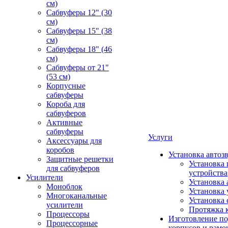
см)
Сабвуферы 12" (30
см)
Сабвуферы 15" (38
см)
Сабвуферы 18" (46
см)
Сабвуферы от 21"
(53 см)
Корпусные
сабвуферы
Короба для
сабвуферов
Активные
сабвуферы
Услуги
Аксессуары для
коробов
Установка автоз
Защитные решетки
Установка 
для сабвуферов
устройства
Усилители
Установка 
Моноблок
Установка 
Многоканальные
Установка 
усилители
Протяжка 
Процессоры
Изготовление п
Процессорные
корпусов и рамо