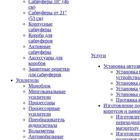
Сабвуферы 18" (46
см)
Сабвуферы от 21"
(53 см)
Корпусные
сабвуферы
Короба для
сабвуферов
Активные
сабвуферы
Услуги
Аксессуары для
коробов
Установка автоз
Защитные решетки
Установка 
для сабвуферов
устройства
Усилители
Установка 
Моноблок
Установка 
Многоканальные
Установка 
усилители
Протяжка 
Процессоры
Изготовление п
Процессорные
корпусов и рамо
усилители
Изготовле
Преобразователь
переходно
аудиосигнала
магнитолу 
Вольтметры
Изготовле
Автомобильные
подиумов 