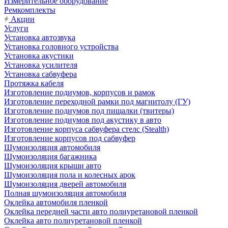
Измерительное оборудование
Ремкомплекты
Акции
Услуги
Установка автозвука
Установка головного устройства
Установка акустики
Установка усилителя
Установка сабвуфера
Протяжка кабеля
Изготовление подиумов, корпусов и рамок
Изготовление переходной рамки под магнитолу (ГУ)
Изготовление подиумов под пищалки (твитеры)
Изготовление подиумов под акустику в авто
Изготовление корпуса сабвуфера стелс (Stealth)
Изготовление корпусов под сабвуфер
Шумоизоляция автомобиля
Шумоизоляция багажника
Шумоизоляция крыши авто
Шумоизоляция пола и колесных арок
Шумоизоляция дверей автомобиля
Полная шумоизоляция автомобиля
Оклейка автомобиля пленкой
Оклейка передней части авто полиуретановой пленкой
Оклейка авто полиуретановой пленкой