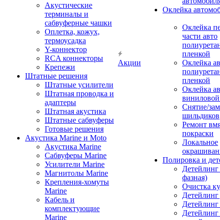
автомобил
Акустические
Оклейка автомо
терминалы и
сабвуферные чашки
Оклейка п
Оплетка, кожух,
части авто
термоусадка
полиурета
Y-коннектор
пленкой
RCA коннекторы
Акции
Оклейка а
Крепежи
полиурета
Штатные решения
пленкой
Штатные усилители
Оклейка а
Штатная проводка и
виниловой
адаптеры
Снятие/зам
Штатная акустика
шильдиков
Штатные сабвуферы
Ремонт вмя
Готовые решения
покраски
Акустика Marine и Moto
Локальное
Акустика Marine
окрашиван
Сабвуферы Marine
Полировка и де
Усилители Marine
Детейлинг 
Магнитолы Marine
фазная)
Крепления-хомуты
Очистка ку
Marine
Детейлинг 
Кабель и
Детейлинг
комплектующие
Детейлинг
Marine