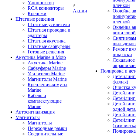
Y-коннектор
пленкой
RCA коннекторы
Акции
Оклейка а
Крепежи
полиурета
Штатные решения
пленкой
Штатные усилители
Оклейка а
Штатная проводка и
виниловой
адаптеры
Снятие/зам
Штатная акустика
шильдиков
Штатные сабвуферы
Ремонт вмя
Готовые решения
покраски
Акустика Marine и Moto
Локальное
Акустика Marine
окрашиван
Сабвуферы Marine
Полировка и де
Усилители Marine
Детейлинг 
Магнитолы Marine
фазная)
Крепления-хомуты
Очистка ку
Marine
Детейлинг 
Кабель и
Детейлинг
комплектующие
Детейлинг
Marine
одной дета
Автосигнализация
Детейлинг
Магнитолы
Детейлинг
Магнитолы
(химчистк
Переходные рамки
Полировка
Соединительные