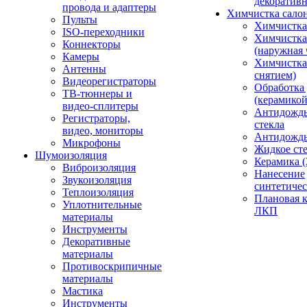
декоративн
провода и адаптеры
Химчистка сало
Пульты
Химчистка
ISO-переходники
Химчистка
Коннекторы
(наружная 
Камеры
Химчистка 
Антенны
снятием)
Видеорегистраторы
Обработка
ТВ-тюннеры и
(керамикой
видео-сплитеры
Антидождь
Регистраторы,
стекла
видео, мониторы
Антидождь 
Микрофоны
Жидкое сте
Шумоизоляция
Керамика (
Виброизоляция
Нанесение
Звукоизоляция
синтетичес
Теплоизоляция
Плановая 
Уплотнительные
ЛКП
материалы
Инструменты
Декоративные
материалы
Противоскрипичные
материалы
Мастика
Инструменты