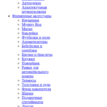
Автоодеяло
Архитектурная
шумоизоляция
Фирменные аксессуары
Наушники
Mystery Box
Маски
Наклейки
Футболки и поло
Ароматизаторы
Бейсболки и
снепбэки
Брелки и браслеты
Кружки
Повербанк
Рамки для
автомобильного
номера
Термосы
Толстовки и худи
Флеш накопители
Шапки
Подарочные
сертификаты
Другое