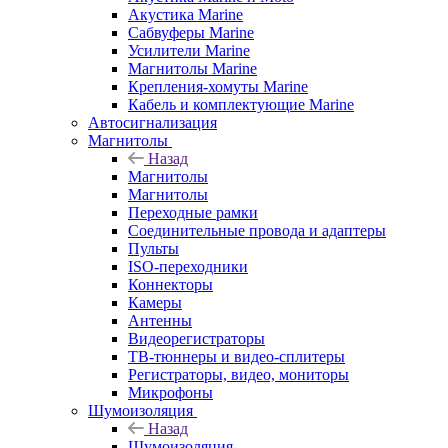
Акустика Marine
Сабвуферы Marine
Усилители Marine
Магнитолы Marine
Крепления-хомуты Marine
Кабель и комплектующие Marine
Автосигнализация
Магнитолы
Назад
Магнитолы
Магнитолы
Переходные рамки
Соединительные провода и адаптеры
Пульты
ISO-переходники
Коннекторы
Камеры
Антенны
Видеорегистраторы
ТВ-тюннеры и видео-сплитеры
Регистраторы, видео, мониторы
Микрофоны
Шумоизоляция
Назад
Шумоизоляция