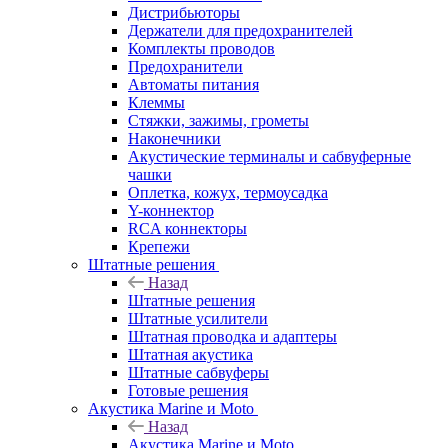
Дистрибьюторы
Держатели для предохранителей
Комплекты проводов
Предохранители
Автоматы питания
Клеммы
Стяжки, зажимы, грометы
Наконечники
Акустические терминалы и сабвуферные
чашки
Оплетка, кожух, термоусадка
Y-коннектор
RCA коннекторы
Крепежи
Штатные решения
Назад
Штатные решения
Штатные усилители
Штатная проводка и адаптеры
Штатная акустика
Штатные сабвуферы
Готовые решения
Акустика Marine и Moto
Назад
Акустика Marine и Moto