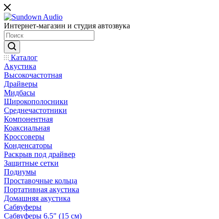
Интернет-магазин и студия автозвука
Каталог
Акустика
Высокочастотная
Драйверы
Мидбасы
Широкополосники
Среднечастотники
Компонентная
Коаксиальная
Кроссоверы
Конденсаторы
Раскрыв под драйвер
Защитные сетки
Подиумы
Проставочные кольца
Портативная акустика
Домашняя акустика
Сабвуферы
Сабвуферы 6.5" (15 см)