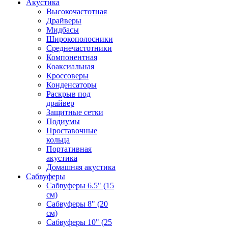
Акустика
Высокочастотная
Драйверы
Мидбасы
Широкополосники
Среднечастотники
Компонентная
Коаксиальная
Кроссоверы
Конденсаторы
Раскрыв под
драйвер
Защитные сетки
Подиумы
Проставочные
кольца
Портативная
акустика
Домашняя акустика
Сабвуферы
Сабвуферы 6.5" (15
см)
Сабвуферы 8" (20
см)
Сабвуферы 10" (25