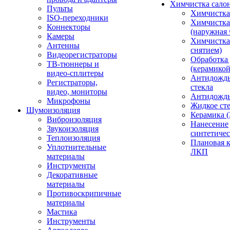
Химчистка сало
Пульты
Химчистка
ISO-переходники
Химчистка
Коннекторы
(наружная 
Камеры
Химчистка 
Антенны
снятием)
Видеорегистраторы
Обработка
ТВ-тюннеры и
(керамикой
видео-сплитеры
Антидождь
Регистраторы,
стекла
видео, мониторы
Антидождь 
Микрофоны
Жидкое сте
Шумоизоляция
Керамика (
Виброизоляция
Нанесение
Звукоизоляция
синтетичес
Теплоизоляция
Плановая 
Уплотнительные
ЛКП
материалы
Инструменты
Декоративные
материалы
Противоскрипичные
материалы
Мастика
Инструменты