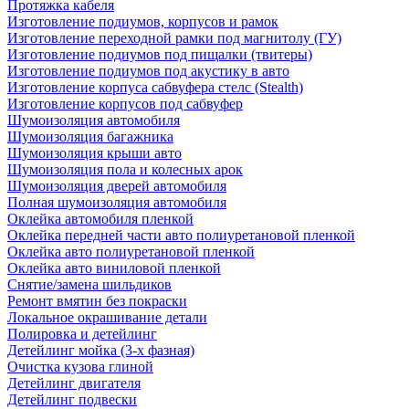
Протяжка кабеля
Изготовление подиумов, корпусов и рамок
Изготовление переходной рамки под магнитолу (ГУ)
Изготовление подиумов под пищалки (твитеры)
Изготовление подиумов под акустику в авто
Изготовление корпуса сабвуфера стелс (Stealth)
Изготовление корпусов под сабвуфер
Шумоизоляция автомобиля
Шумоизоляция багажника
Шумоизоляция крыши авто
Шумоизоляция пола и колесных арок
Шумоизоляция дверей автомобиля
Полная шумоизоляция автомобиля
Оклейка автомобиля пленкой
Оклейка передней части авто полиуретановой пленкой
Оклейка авто полиуретановой пленкой
Оклейка авто виниловой пленкой
Снятие/замена шильдиков
Ремонт вмятин без покраски
Локальное окрашивание детали
Полировка и детейлинг
Детейлинг мойка (3-х фазная)
Очистка кузова глиной
Детейлинг двигателя
Детейлинг подвески