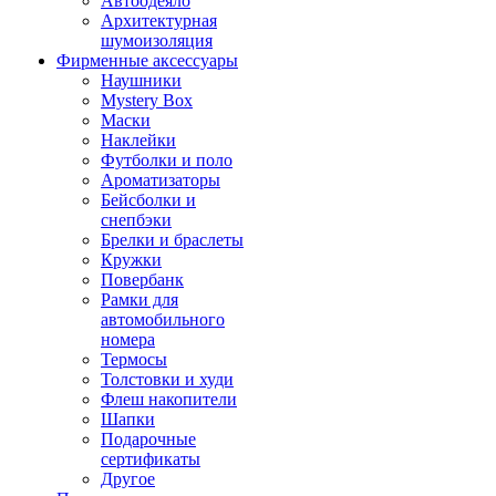
Автоодеяло
Архитектурная
шумоизоляция
Фирменные аксессуары
Наушники
Mystery Box
Маски
Наклейки
Футболки и поло
Ароматизаторы
Бейсболки и
снепбэки
Брелки и браслеты
Кружки
Повербанк
Рамки для
автомобильного
номера
Термосы
Толстовки и худи
Флеш накопители
Шапки
Подарочные
сертификаты
Другое