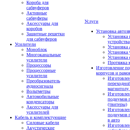
Короба для
сабвуферов
Активные
сабвуферы
Услуги
Аксессуары для
коробов
Установка автоз
Защитные решетки
Установка 
для сабвуферов
устройства
Усилители
Установка 
Моноблок
Установка 
Многоканальные
Установка 
усилители
Протяжка 
Процессоры
Изготовление п
Процессорные
корпусов и рамо
усилители
Изготовле
Преобразователь
переходно
аудиосигнала
магнитолу 
Вольтметры
Изготовле
Автомобильные
подиумов 
конденсаторы
(твитеры)
Аксессуары для
Изготовле
усилителей
подиумов 
Кабель и комплектующие
в авто
Силовые кабели
Изготовлен
Акустические