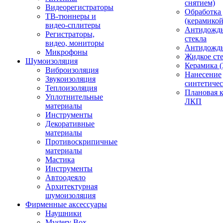
снятием)
Видеорегистраторы
Обработка
ТВ-тюннеры и
(керамикой
видео-сплитеры
Антидождь
Регистраторы,
стекла
видео, мониторы
Антидождь 
Микрофоны
Жидкое сте
Шумоизоляция
Керамика (
Виброизоляция
Нанесение
Звукоизоляция
синтетичес
Теплоизоляция
Плановая 
Уплотнительные
ЛКП
материалы
Инструменты
Декоративные
материалы
Противоскрипичные
материалы
Мастика
Инструменты
Автоодеяло
Архитектурная
шумоизоляция
Фирменные аксессуары
Наушники
Mystery Box