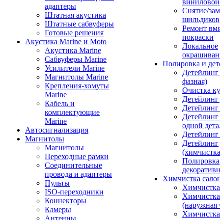
виниловой
адаптеры
Снятие/зам
Штатная акустика
шильдиков
Штатные сабвуферы
Ремонт вмя
Готовые решения
покраски
Акустика Marine и Moto
Локальное
Акустика Marine
окрашиван
Сабвуферы Marine
Полировка и де
Усилители Marine
Детейлинг 
Магнитолы Marine
фазная)
Крепления-хомуты
Очистка ку
Marine
Детейлинг 
Кабель и
Детейлинг
комплектующие
Детейлинг
Marine
одной дета
Автосигнализация
Детейлинг
Магнитолы
Детейлинг
Магнитолы
(химчистк
Переходные рамки
Полировка
Соединительные
декоративн
провода и адаптеры
Химчистка сало
Пульты
Химчистка
ISO-переходники
Химчистка
Коннекторы
(наружная 
Камеры
Химчистка 
Антенны