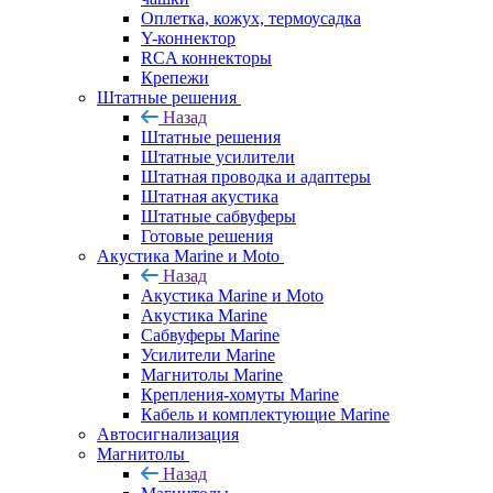
Оплетка, кожух, термоусадка
Y-коннектор
RCA коннекторы
Крепежи
Штатные решения
Назад
Штатные решения
Штатные усилители
Штатная проводка и адаптеры
Штатная акустика
Штатные сабвуферы
Готовые решения
Акустика Marine и Moto
Назад
Акустика Marine и Moto
Акустика Marine
Сабвуферы Marine
Усилители Marine
Магнитолы Marine
Крепления-хомуты Marine
Кабель и комплектующие Marine
Автосигнализация
Магнитолы
Назад