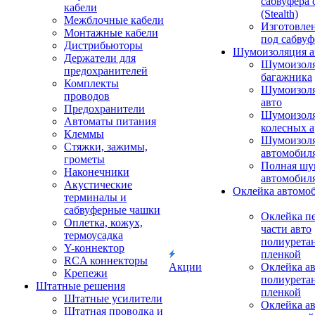
сабвуфера 
кабели
(Stealth)
Межблочные кабели
Изготовле
Монтажные кабели
под сабвуф
Дистрибьюторы
Шумоизоляция а
Держатели для
Шумоизол
предохранителей
багажника
Комплекты
Шумоизол
проводов
авто
Предохранители
Шумоизоля
Автоматы питания
колесных а
Клеммы
Шумоизоля
Стяжки, зажимы,
автомобил
грометы
Полная шу
Наконечники
автомобил
Акустические
Оклейка автомо
терминалы и
сабвуферные чашки
Оклейка п
Оплетка, кожух,
части авто
термоусадка
полиурета
Y-коннектор
пленкой
RCA коннекторы
Акции
Оклейка а
Крепежи
полиурета
Штатные решения
пленкой
Штатные усилители
Оклейка а
Штатная проводка и