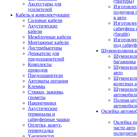
(твитеры)
Аксессуары для
Изготовле
усилителей
подиумов 
Кабель и комплектующие
в авто
Силовые кабели
Изготовлен
Акустические
сабвуфера 
кабели
(Stealth)
Межблочные кабели
Изготовле
Монтажные кабели
под сабвуф
Дистрибьюторы
Шумоизоляция а
Держатели для
Шумоизол
предохранителей
багажника
Комплекты
Шумоизол
проводов
авто
Предохранители
Шумоизоля
Автоматы питания
колесных а
Клеммы
Шумоизоля
Стяжки, зажимы,
автомобил
грометы
Полная шу
Наконечники
автомобил
Акустические
Оклейка автомо
терминалы и
сабвуферные чашки
Оклейка п
Оплетка, кожух,
части авто
термоусадка
полиурета
Y-коннектор