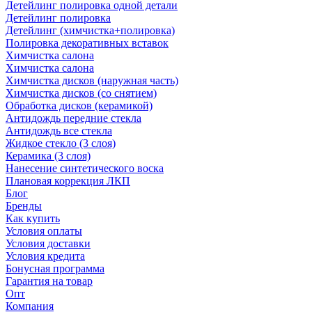
Детейлинг полировка одной детали
Детейлинг полировка
Детейлинг (химчистка+полировка)
Полировка декоративных вставок
Химчистка салона
Химчистка салона
Химчистка дисков (наружная часть)
Химчистка дисков (со снятием)
Обработка дисков (керамикой)
Антидождь передние стекла
Антидождь все стекла
Жидкое стекло (3 слоя)
Керамика (3 слоя)
Нанесение синтетического воска
Плановая коррекция ЛКП
Блог
Бренды
Как купить
Условия оплаты
Условия доставки
Условия кредита
Бонусная программа
Гарантия на товар
Опт
Компания