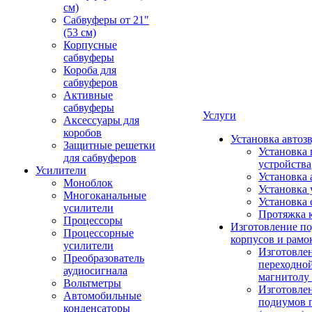
см)
Сабвуферы от 21"
(53 см)
Корпусные
сабвуферы
Короба для
сабвуферов
Активные
сабвуферы
Услуги
Аксессуары для
коробов
Установка автоз
Защитные решетки
Установка 
для сабвуферов
устройства
Усилители
Установка 
Моноблок
Установка 
Многоканальные
Установка 
усилители
Протяжка 
Процессоры
Изготовление п
Процессорные
корпусов и рамо
усилители
Изготовле
Преобразователь
переходно
аудиосигнала
магнитолу 
Вольтметры
Изготовле
Автомобильные
подиумов 
конденсаторы