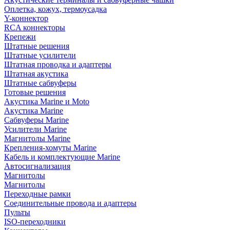
Оплетка, кожух, термоусадка
Y-коннектор
RCA коннекторы
Крепежи
Штатные решения
Штатные усилители
Штатная проводка и адаптеры
Штатная акустика
Штатные сабвуферы
Готовые решения
Акустика Marine и Moto
Акустика Marine
Сабвуферы Marine
Усилители Marine
Магнитолы Marine
Крепления-хомуты Marine
Кабель и комплектующие Marine
Автосигнализация
Магнитолы
Магнитолы
Переходные рамки
Соединительные провода и адаптеры
Пульты
ISO-переходники