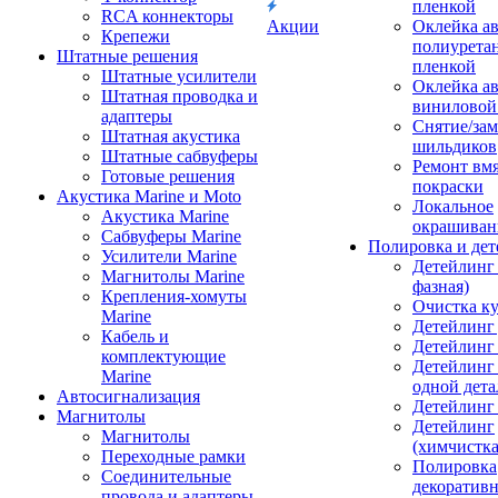
пленкой
RCA коннекторы
Акции
Оклейка а
Крепежи
полиурета
Штатные решения
пленкой
Штатные усилители
Оклейка а
Штатная проводка и
виниловой
адаптеры
Снятие/зам
Штатная акустика
шильдиков
Штатные сабвуферы
Ремонт вмя
Готовые решения
покраски
Акустика Marine и Moto
Локальное
Акустика Marine
окрашиван
Сабвуферы Marine
Полировка и де
Усилители Marine
Детейлинг 
Магнитолы Marine
фазная)
Крепления-хомуты
Очистка ку
Marine
Детейлинг 
Кабель и
Детейлинг
комплектующие
Детейлинг
Marine
одной дета
Автосигнализация
Детейлинг
Магнитолы
Детейлинг
Магнитолы
(химчистк
Переходные рамки
Полировка
Соединительные
декоративн
провода и адаптеры