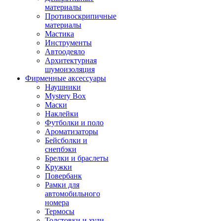
материалы
Противоскрипичные
материалы
Мастика
Инструменты
Автоодеяло
Архитектурная
шумоизоляция
Фирменные аксессуары
Наушники
Mystery Box
Маски
Наклейки
Футболки и поло
Ароматизаторы
Бейсболки и
снепбэки
Брелки и браслеты
Кружки
Повербанк
Рамки для
автомобильного
номера
Термосы
Толстовки и худи