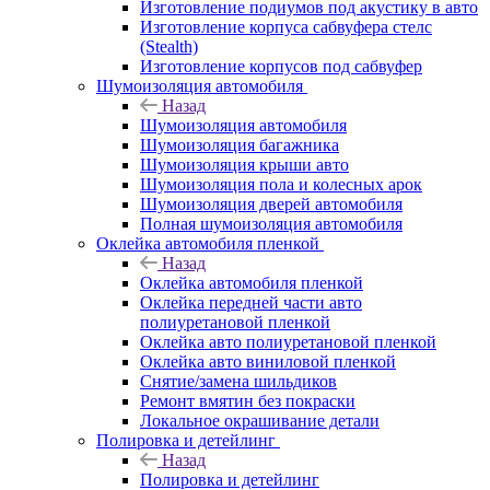
Изготовление подиумов под акустику в авто
Изготовление корпуса сабвуфера стелс
(Stealth)
Изготовление корпусов под сабвуфер
Шумоизоляция автомобиля
Назад
Шумоизоляция автомобиля
Шумоизоляция багажника
Шумоизоляция крыши авто
Шумоизоляция пола и колесных арок
Шумоизоляция дверей автомобиля
Полная шумоизоляция автомобиля
Оклейка автомобиля пленкой
Назад
Оклейка автомобиля пленкой
Оклейка передней части авто
полиуретановой пленкой
Оклейка авто полиуретановой пленкой
Оклейка авто виниловой пленкой
Снятие/замена шильдиков
Ремонт вмятин без покраски
Локальное окрашивание детали
Полировка и детейлинг
Назад
Полировка и детейлинг