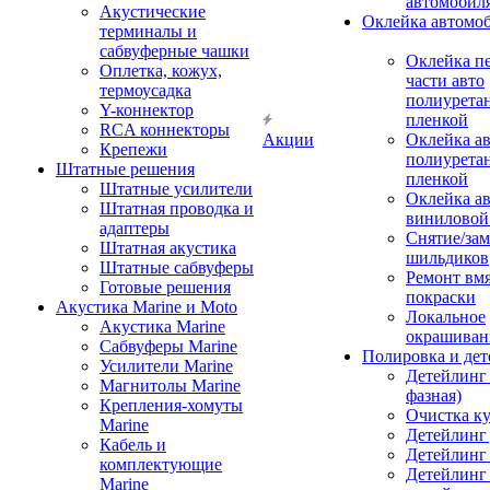
автомобил
Акустические
Оклейка автомо
терминалы и
сабвуферные чашки
Оклейка п
Оплетка, кожух,
части авто
термоусадка
полиурета
Y-коннектор
пленкой
RCA коннекторы
Акции
Оклейка а
Крепежи
полиурета
Штатные решения
пленкой
Штатные усилители
Оклейка а
Штатная проводка и
виниловой
адаптеры
Снятие/зам
Штатная акустика
шильдиков
Штатные сабвуферы
Ремонт вмя
Готовые решения
покраски
Акустика Marine и Moto
Локальное
Акустика Marine
окрашиван
Сабвуферы Marine
Полировка и де
Усилители Marine
Детейлинг 
Магнитолы Marine
фазная)
Крепления-хомуты
Очистка ку
Marine
Детейлинг 
Кабель и
Детейлинг
комплектующие
Детейлинг
Marine