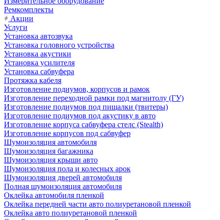
Измерительное оборудование
Ремкомплекты
Акции
Услуги
Установка автозвука
Установка головного устройства
Установка акустики
Установка усилителя
Установка сабвуфера
Протяжка кабеля
Изготовление подиумов, корпусов и рамок
Изготовление переходной рамки под магнитолу (ГУ)
Изготовление подиумов под пищалки (твитеры)
Изготовление подиумов под акустику в авто
Изготовление корпуса сабвуфера стелс (Stealth)
Изготовление корпусов под сабвуфер
Шумоизоляция автомобиля
Шумоизоляция багажника
Шумоизоляция крыши авто
Шумоизоляция пола и колесных арок
Шумоизоляция дверей автомобиля
Полная шумоизоляция автомобиля
Оклейка автомобиля пленкой
Оклейка передней части авто полиуретановой пленкой
Оклейка авто полиуретановой пленкой