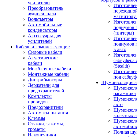
усилители
Изготовле
Преобразователь
переходно
аудиосигнала
магнитолу 
Вольтметры
Изготовле
Автомобильные
подиумов 
конденсаторы
(твитеры)
Аксессуары для
Изготовле
усилителей
подиумов 
Кабель и комплектующие
в авто
Силовые кабели
Изготовлен
Акустические
сабвуфера 
кабели
(Stealth)
Межблочные кабели
Изготовле
Монтажные кабели
под сабвуф
Дистрибьюторы
Шумоизоляция а
Держатели для
Шумоизол
предохранителей
багажника
Комплекты
Шумоизол
проводов
авто
Предохранители
Шумоизоля
Автоматы питания
колесных а
Клеммы
Шумоизоля
Стяжки, зажимы,
автомобил
грометы
Полная шу
Наконечники