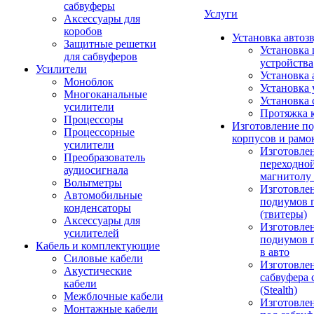
сабвуферы
Услуги
Аксессуары для
коробов
Установка автоз
Защитные решетки
Установка 
для сабвуферов
устройства
Усилители
Установка 
Моноблок
Установка 
Многоканальные
Установка 
усилители
Протяжка 
Процессоры
Изготовление п
Процессорные
корпусов и рамо
усилители
Изготовле
Преобразователь
переходно
аудиосигнала
магнитолу 
Вольтметры
Изготовле
Автомобильные
подиумов 
конденсаторы
(твитеры)
Аксессуары для
Изготовле
усилителей
подиумов 
Кабель и комплектующие
в авто
Силовые кабели
Изготовлен
Акустические
сабвуфера 
кабели
(Stealth)
Межблочные кабели
Изготовле
Монтажные кабели