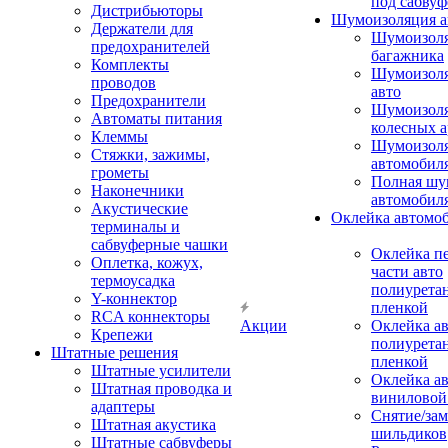
под сабвуф
Дистрибьюторы
Шумоизоляция а
Держатели для
Шумоизол
предохранителей
багажника
Комплекты
Шумоизол
проводов
авто
Предохранители
Шумоизоля
Автоматы питания
колесных а
Клеммы
Шумоизоля
Стяжки, зажимы,
автомобил
грометы
Полная шу
Наконечники
автомобил
Акустические
Оклейка автомо
терминалы и
сабвуферные чашки
Оклейка п
Оплетка, кожух,
части авто
термоусадка
полиурета
Y-коннектор
пленкой
RCA коннекторы
Акции
Оклейка а
Крепежи
полиурета
Штатные решения
пленкой
Штатные усилители
Оклейка а
Штатная проводка и
виниловой
адаптеры
Снятие/зам
Штатная акустика
шильдиков
Штатные сабвуферы