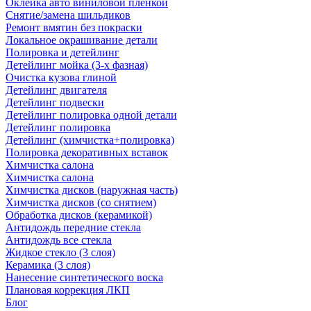
Оклейка авто виниловой пленкой
Снятие/замена шильдиков
Ремонт вмятин без покраски
Локальное окрашивание детали
Полировка и детейлинг
Детейлинг мойка (3-х фазная)
Очистка кузова глиной
Детейлинг двигателя
Детейлинг подвески
Детейлинг полировка одной детали
Детейлинг полировка
Детейлинг (химчистка+полировка)
Полировка декоративных вставок
Химчистка салона
Химчистка салона
Химчистка дисков (наружная часть)
Химчистка дисков (со снятием)
Обработка дисков (керамикой)
Антидождь передние стекла
Антидождь все стекла
Жидкое стекло (3 слоя)
Керамика (3 слоя)
Нанесение синтетического воска
Плановая коррекция ЛКП
Блог