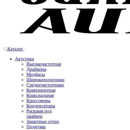
Каталог
Акустика
Высокочастотная
Драйверы
Мидбасы
Широкополосники
Среднечастотники
Компонентная
Коаксиальная
Кроссоверы
Конденсаторы
Раскрыв под
драйвер
Защитные сетки
Подиумы