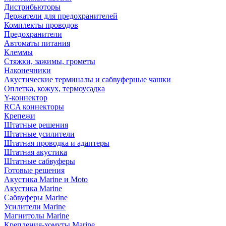
Дистрибьюторы
Держатели для предохранителей
Комплекты проводов
Предохранители
Автоматы питания
Клеммы
Стяжки, зажимы, грометы
Наконечники
Акустические терминалы и сабвуферные чашки
Оплетка, кожух, термоусадка
Y-коннектор
RCA коннекторы
Крепежи
Штатные решения
Штатные усилители
Штатная проводка и адаптеры
Штатная акустика
Штатные сабвуферы
Готовые решения
Акустика Marine и Moto
Акустика Marine
Сабвуферы Marine
Усилители Marine
Магнитолы Marine
Крепления-хомуты Marine