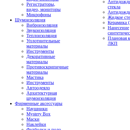
Антидождь
Регистраторы,
стекла
видео, мониторы
Антидождь 
Микрофоны
Жидкое сте
Шумоизоляция
Керамика (
Виброизоляция
Нанесение
Звукоизоляция
синтетичес
Теплоизоляция
Плановая 
Уплотнительные
ЛКП
материалы
Инструменты
Декоративные
материалы
Противоскрипичные
материалы
Мастика
Инструменты
Автоодеяло
Архитектурная
шумоизоляция
Фирменные аксессуары
Наушники
Mystery Box
Маски
Наклейки
Футболки и поло