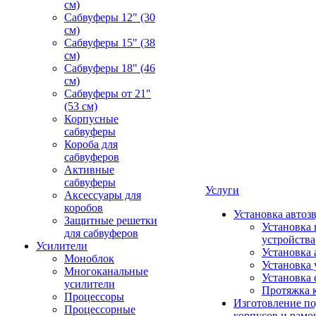
см)
Сабвуферы 12" (30
см)
Сабвуферы 15" (38
см)
Сабвуферы 18" (46
см)
Сабвуферы от 21"
(53 см)
Корпусные
сабвуферы
Короба для
сабвуферов
Активные
сабвуферы
Услуги
Аксессуары для
коробов
Установка автоз
Защитные решетки
Установка 
для сабвуферов
устройства
Усилители
Установка 
Моноблок
Установка 
Многоканальные
Установка 
усилители
Протяжка 
Процессоры
Изготовление п
Процессорные
корпусов и рамо