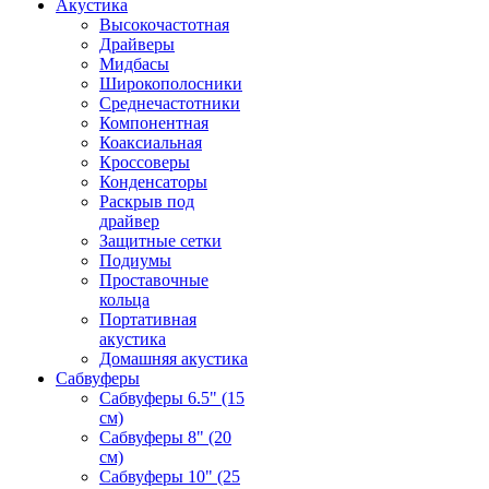
Акустика
Высокочастотная
Драйверы
Мидбасы
Широкополосники
Среднечастотники
Компонентная
Коаксиальная
Кроссоверы
Конденсаторы
Раскрыв под
драйвер
Защитные сетки
Подиумы
Проставочные
кольца
Портативная
акустика
Домашняя акустика
Сабвуферы
Сабвуферы 6.5" (15
см)
Сабвуферы 8" (20
см)
Сабвуферы 10" (25