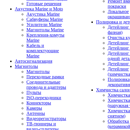
Ремонт вмя
Готовые решения
покраски
Акустика Marine и Moto
Локальное
Акустика Marine
окрашиван
Сабвуферы Marine
Полировка и де
Усилители Marine
Детейлинг 
Магнитолы Marine
фазная)
Крепления-хомуты
Очистка ку
Marine
Детейлинг 
Кабель и
Детейлинг
комплектующие
Детейлинг
Marine
одной дета
Автосигнализация
Детейлинг
Магнитолы
Детейлинг
Магнитолы
(химчистк
Переходные рамки
Полировка
Соединительные
декоративн
провода и адаптеры
Химчистка сало
Пульты
Химчистка
ISO-переходники
Химчистка
Коннекторы
(наружная 
Камеры
Химчистка 
Антенны
снятием)
Видеорегистраторы
Обработка
ТВ-тюннеры и
(керамикой
видео-сплитеры