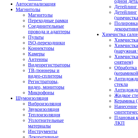
одной дета
Автосигнализация
Детейлинг
Магнитолы
Детейлинг
Магнитолы
(химчистк
Переходные рамки
Полировка
Соединительные
декоративн
провода и адаптеры
Химчистка сало
Пульты
Химчистка
ISO-переходники
Химчистка
Коннекторы
(наружная 
Камеры
Химчистка 
Антенны
снятием)
Видеорегистраторы
Обработка
ТВ-тюннеры и
(керамикой
видео-сплитеры
Антидождь
Регистраторы,
стекла
видео, мониторы
Антидождь 
Микрофоны
Жидкое сте
Шумоизоляция
Керамика (
Виброизоляция
Нанесение
Звукоизоляция
синтетичес
Теплоизоляция
Плановая 
Уплотнительные
ЛКП
материалы
Инструменты
Декоративные