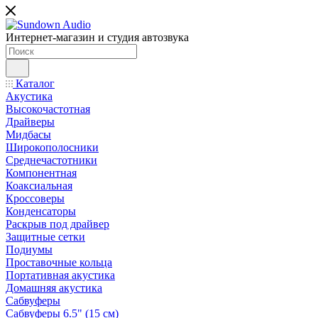
Интернет-магазин и студия автозвука
Каталог
Акустика
Высокочастотная
Драйверы
Мидбасы
Широкополосники
Среднечастотники
Компонентная
Коаксиальная
Кроссоверы
Конденсаторы
Раскрыв под драйвер
Защитные сетки
Подиумы
Проставочные кольца
Портативная акустика
Домашняя акустика
Сабвуферы
Сабвуферы 6.5" (15 см)