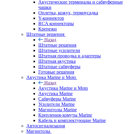
Акустические терминалы и сабвуферные
чашки
Оплетка, кожух, термоусадка
Y-коннектор
RCA коннекторы
Крепежи
Штатные решения
Назад
Штатные решения
Штатные усилители
Штатная проводка и адаптеры
Штатная акустика
Штатные сабвуферы
Готовые решения
Акустика Marine и Moto
Назад
Акустика Marine и Moto
Акустика Marine
Сабвуферы Marine
Усилители Marine
Магнитолы Marine
Крепления-хомуты Marine
Кабель и комплектующие Marine
Автосигнализация
Магнитолы