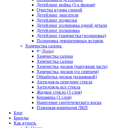
Детейлинг мойка (3-х фазная)
Очистка кузова глиной
Детейлинг двигателя
Детейлинг подвески
Детейлинг полировка одной детали
Детейлинг полировка
Детейлинг (химчистка+полировка)
Полировка декоративных вставок
Химчистка салона
Назад
Химчистка салона
Химчистка салона
Химчистка дисков (наружная часть)
Химчистка дисков (со снятием)
Обработка дисков (керамикой)
Антидождь передние стекла
Антидождь все стекла
Жидкое стекло (3 слоя)
Керамика (3 слоя)
Нанесение синтетического воска
Плановая коррекция ЛКП
Блог
Бренды
Как купить