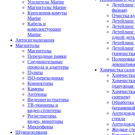
Усилители Marine
Детейлинг 
Магнитолы Marine
фазная)
Крепления-хомуты
Очистка ку
Marine
Детейлинг 
Кабель и
Детейлинг
комплектующие
Детейлинг
Marine
одной дета
Автосигнализация
Детейлинг
Магнитолы
Детейлинг
Магнитолы
(химчистк
Переходные рамки
Полировка
Соединительные
декоративн
провода и адаптеры
Химчистка сало
Пульты
Химчистка
ISO-переходники
Химчистка
Коннекторы
(наружная 
Камеры
Химчистка 
Антенны
снятием)
Видеорегистраторы
Обработка
ТВ-тюннеры и
(керамикой
видео-сплитеры
Антидождь
Регистраторы,
стекла
видео, мониторы
Антидождь 
Микрофоны
Жидкое сте
Шумоизоляция
Керамика (