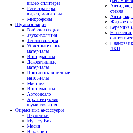
(керамикой
видео-сплитеры
Антидождь
Регистраторы,
стекла
видео, мониторы
Антидождь 
Микрофоны
Жидкое сте
Шумоизоляция
Керамика (
Виброизоляция
Нанесение
Звукоизоляция
синтетичес
Теплоизоляция
Плановая 
Уплотнительные
ЛКП
материалы
Инструменты
Декоративные
материалы
Противоскрипичные
материалы
Мастика
Инструменты
Автоодеяло
Архитектурная
шумоизоляция
Фирменные аксессуары
Наушники
Mystery Box
Маски
Наклейки