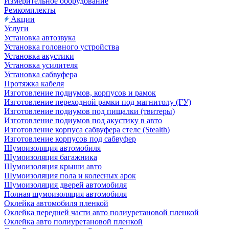
Измерительное оборудование
Ремкомплекты
Акции
Услуги
Установка автозвука
Установка головного устройства
Установка акустики
Установка усилителя
Установка сабвуфера
Протяжка кабеля
Изготовление подиумов, корпусов и рамок
Изготовление переходной рамки под магнитолу (ГУ)
Изготовление подиумов под пищалки (твитеры)
Изготовление подиумов под акустику в авто
Изготовление корпуса сабвуфера стелс (Stealth)
Изготовление корпусов под сабвуфер
Шумоизоляция автомобиля
Шумоизоляция багажника
Шумоизоляция крыши авто
Шумоизоляция пола и колесных арок
Шумоизоляция дверей автомобиля
Полная шумоизоляция автомобиля
Оклейка автомобиля пленкой
Оклейка передней части авто полиуретановой пленкой
Оклейка авто полиуретановой пленкой