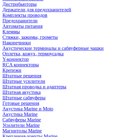
Дистрибьюторы
Держатели для предохранителей
Комплекты проводов
Предохранители
Автоматы питания
Клеммы
Стяжки, зажимы, грометы
Наконечники
Акустические терминалы и сабвуферные чашки
Оплетка, кожух, термоусадка
Y-коннектор
RCA коннекторы
Крепежи
Штатные решения
Штатные усилители
Штатная проводка и адаптеры
Штатная акустика
Штатные сабвуферы
Готовые решения
Акустика Marine и Moto
Акустика Marine
Сабвуферы Marine
Усилители Marine
Магнитолы Marine
Крепления-хомуты Marine