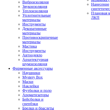
Виброизоляция
Нанесение
Звукоизоляция
синтетичес
Теплоизоляция
Плановая 
Уплотнительные
ЛКП
материалы
Инструменты
Декоративные
материалы
Противоскрипичные
материалы
Мастика
Инструменты
Автоодеяло
Архитектурная
шумоизоляция
Фирменные аксессуары
Наушники
Mystery Box
Маски
Наклейки
Футболки и поло
Ароматизаторы
Бейсболки и
снепбэки
Брелки и браслеты