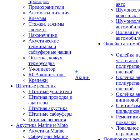
проводов
авто
Предохранители
Шумоизоля
Автоматы питания
колесных а
Клеммы
Шумоизоля
Стяжки, зажимы,
автомобил
грометы
Полная шу
Наконечники
автомобил
Акустические
Оклейка автомо
терминалы и
сабвуферные чашки
Оклейка п
Оплетка, кожух,
части авто
термоусадка
полиурета
Y-коннектор
пленкой
RCA коннекторы
Акции
Оклейка а
Крепежи
полиурета
Штатные решения
пленкой
Штатные усилители
Оклейка а
Штатная проводка и
виниловой
адаптеры
Снятие/зам
Штатная акустика
шильдиков
Штатные сабвуферы
Ремонт вмя
Готовые решения
покраски
Акустика Marine и Moto
Локальное
Акустика Marine
окрашиван
Сабвуферы Marine
Полировка и де