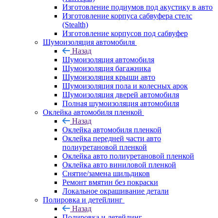
Изготовление подиумов под акустику в авто
Изготовление корпуса сабвуфера стелс
(Stealth)
Изготовление корпусов под сабвуфер
Шумоизоляция автомобиля
Назад
Шумоизоляция автомобиля
Шумоизоляция багажника
Шумоизоляция крыши авто
Шумоизоляция пола и колесных арок
Шумоизоляция дверей автомобиля
Полная шумоизоляция автомобиля
Оклейка автомобиля пленкой
Назад
Оклейка автомобиля пленкой
Оклейка передней части авто
полиуретановой пленкой
Оклейка авто полиуретановой пленкой
Оклейка авто виниловой пленкой
Снятие/замена шильдиков
Ремонт вмятин без покраски
Локальное окрашивание детали
Полировка и детейлинг
Назад
Полировка и детейлинг