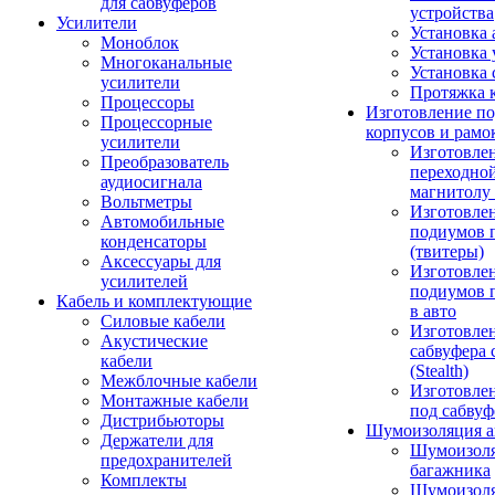
для сабвуферов
устройства
Усилители
Установка 
Моноблок
Установка 
Многоканальные
Установка 
усилители
Протяжка 
Процессоры
Изготовление п
Процессорные
корпусов и рамо
усилители
Изготовле
Преобразователь
переходно
аудиосигнала
магнитолу 
Вольтметры
Изготовле
Автомобильные
подиумов 
конденсаторы
(твитеры)
Аксессуары для
Изготовле
усилителей
подиумов 
Кабель и комплектующие
в авто
Силовые кабели
Изготовлен
Акустические
сабвуфера 
кабели
(Stealth)
Межблочные кабели
Изготовле
Монтажные кабели
под сабвуф
Дистрибьюторы
Шумоизоляция а
Держатели для
Шумоизол
предохранителей
багажника
Комплекты
Шумоизол