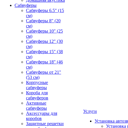
Домашняя акустика
Сабвуферы
Сабвуферы 6.5" (15
см)
Сабвуферы 8" (20
см)
Сабвуферы 10" (25
см)
Сабвуферы 12" (30
см)
Сабвуферы 15" (38
см)
Сабвуферы 18" (46
см)
Сабвуферы от 21"
(53 см)
Корпусные
сабвуферы
Короба для
сабвуферов
Активные
сабвуферы
Услуги
Аксессуары для
коробов
Установка автоз
Защитные решетки
Установка 