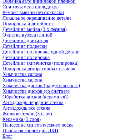
Оклейка авто виниловой пленкой
Снятие/замена шильдиков
Ремонт вмятин без покраски
Локальное окрашивание детали
Полировка и детейлинг
Детейлинг мойка (3-х фазная)
Очистка кузова глиной
Детейлинг двигателя
Детейлинг подвески
Детейлинг полировка одной детали
Детейлинг полировка
Детейлинг (химчистка+полировка)
Полировка декоративных вставок
Химчистка салона
Химчистка салона
Химчистка дисков (наружная часть)
Химчистка дисков (со снятием)
Обработка дисков (керамикой)
Антидождь передние стекла
Антидождь все стекла
Жидкое стекло (3 слоя)
Керамика (3 слоя)
Нанесение синтетического воска
Плановая коррекция ЛКП
Блог