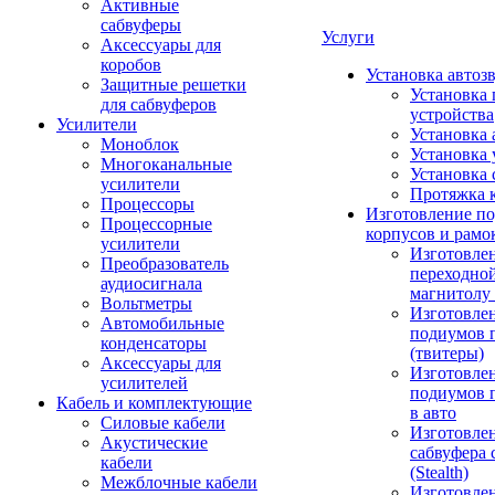
Активные
сабвуферы
Услуги
Аксессуары для
коробов
Установка автоз
Защитные решетки
Установка 
для сабвуферов
устройства
Усилители
Установка 
Моноблок
Установка 
Многоканальные
Установка 
усилители
Протяжка 
Процессоры
Изготовление п
Процессорные
корпусов и рамо
усилители
Изготовле
Преобразователь
переходно
аудиосигнала
магнитолу 
Вольтметры
Изготовле
Автомобильные
подиумов 
конденсаторы
(твитеры)
Аксессуары для
Изготовле
усилителей
подиумов 
Кабель и комплектующие
в авто
Силовые кабели
Изготовлен
Акустические
сабвуфера 
кабели
(Stealth)
Межблочные кабели
Изготовле