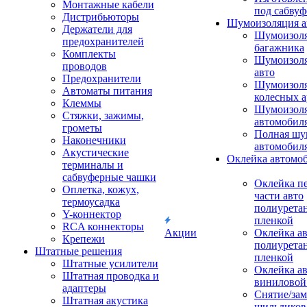
Монтажные кабели
под сабвуф
Дистрибьюторы
Шумоизоляция а
Держатели для
Шумоизол
предохранителей
багажника
Комплекты
Шумоизол
проводов
авто
Предохранители
Шумоизоля
Автоматы питания
колесных а
Клеммы
Шумоизоля
Стяжки, зажимы,
автомобил
грометы
Полная шу
Наконечники
автомобил
Акустические
Оклейка автомо
терминалы и
сабвуферные чашки
Оклейка п
Оплетка, кожух,
части авто
термоусадка
полиурета
Y-коннектор
пленкой
RCA коннекторы
Акции
Оклейка а
Крепежи
полиурета
Штатные решения
пленкой
Штатные усилители
Оклейка а
Штатная проводка и
виниловой
адаптеры
Снятие/зам
Штатная акустика
шильдиков