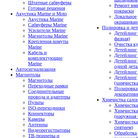
Штатные сабвуферы
Ремонт вмя
Готовые решения
покраски
Акустика Marine и Moto
Локальное
Акустика Marine
окрашиван
Сабвуферы Marine
Полировка и де
Усилители Marine
Детейлинг 
Магнитолы Marine
фазная)
Крепления-хомуты
Очистка ку
Marine
Детейлинг 
Кабель и
Детейлинг
комплектующие
Детейлинг
Marine
одной дета
Автосигнализация
Детейлинг
Магнитолы
Детейлинг
Магнитолы
(химчистк
Переходные рамки
Полировка
Соединительные
декоративн
провода и адаптеры
Химчистка сало
Пульты
Химчистка
ISO-переходники
Химчистка
Коннекторы
(наружная 
Камеры
Химчистка 
Антенны
снятием)
Видеорегистраторы
Обработка
ТВ-тюннеры и