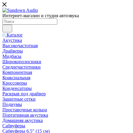
Интернет-магазин и студия автозвука
Каталог
Акустика
Высокочастотная
Драйверы
Мидбасы
Широкополосники
Среднечастотники
Компонентная
Коаксиальная
Кроссоверы
Конденсаторы
Раскрыв под драйвер
Защитные сетки
Подиумы
Проставочные кольца
Портативная акустика
Домашняя акустика
Сабвуферы
Сабвуферы 6.5" (15 см)