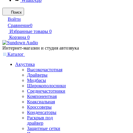
WhatsApp
Поиск
Войти
Сравнение
0
Избранные товары
0
Корзина
0
Интернет-магазин и студия автозвука
Каталог
Акустика
Высокочастотная
Драйверы
Мидбасы
Широкополосники
Среднечастотники
Компонентная
Коаксиальная
Кроссоверы
Конденсаторы
Раскрыв под
драйвер
Защитные сетки