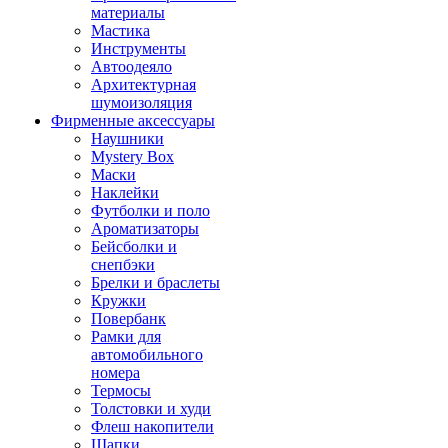
материалы
Мастика
Инструменты
Автоодеяло
Архитектурная
шумоизоляция
Фирменные аксессуары
Наушники
Mystery Box
Маски
Наклейки
Футболки и поло
Ароматизаторы
Бейсболки и
снепбэки
Брелки и браслеты
Кружки
Повербанк
Рамки для
автомобильного
номера
Термосы
Толстовки и худи
Флеш накопители
Шапки