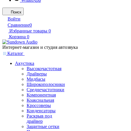
WhatsApp
Поиск
Войти
Сравнение
0
Избранные товары
0
Корзина
0
Интернет-магазин и студия автозвука
Каталог
Акустика
Высокочастотная
Драйверы
Мидбасы
Широкополосники
Среднечастотники
Компонентная
Коаксиальная
Кроссоверы
Конденсаторы
Раскрыв под
драйвер
Защитные сетки