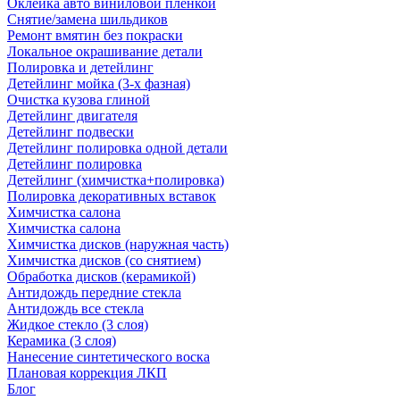
Оклейка авто виниловой пленкой
Снятие/замена шильдиков
Ремонт вмятин без покраски
Локальное окрашивание детали
Полировка и детейлинг
Детейлинг мойка (3-х фазная)
Очистка кузова глиной
Детейлинг двигателя
Детейлинг подвески
Детейлинг полировка одной детали
Детейлинг полировка
Детейлинг (химчистка+полировка)
Полировка декоративных вставок
Химчистка салона
Химчистка салона
Химчистка дисков (наружная часть)
Химчистка дисков (со снятием)
Обработка дисков (керамикой)
Антидождь передние стекла
Антидождь все стекла
Жидкое стекло (3 слоя)
Керамика (3 слоя)
Нанесение синтетического воска
Плановая коррекция ЛКП
Блог