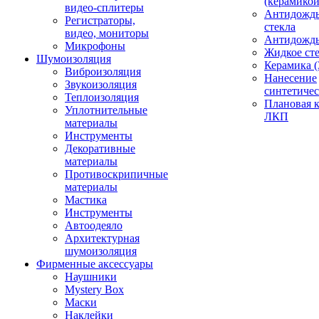
(керамикой
видео-сплитеры
Антидождь
Регистраторы,
стекла
видео, мониторы
Антидождь 
Микрофоны
Жидкое сте
Шумоизоляция
Керамика (
Виброизоляция
Нанесение
Звукоизоляция
синтетичес
Теплоизоляция
Плановая 
Уплотнительные
ЛКП
материалы
Инструменты
Декоративные
материалы
Противоскрипичные
материалы
Мастика
Инструменты
Автоодеяло
Архитектурная
шумоизоляция
Фирменные аксессуары
Наушники
Mystery Box
Маски
Наклейки