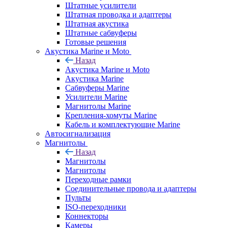
Штатные усилители
Штатная проводка и адаптеры
Штатная акустика
Штатные сабвуферы
Готовые решения
Акустика Marine и Moto
Назад
Акустика Marine и Moto
Акустика Marine
Сабвуферы Marine
Усилители Marine
Магнитолы Marine
Крепления-хомуты Marine
Кабель и комплектующие Marine
Автосигнализация
Магнитолы
Назад
Магнитолы
Магнитолы
Переходные рамки
Соединительные провода и адаптеры
Пульты
ISO-переходники
Коннекторы
Камеры