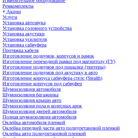
Измерительное оборудование
Ремкомплекты
Акции
Услуги
Установка автозвука
Установка головного устройства
Установка акустики
Установка усилителя
Установка сабвуфера
Протяжка кабеля
Изготовление подиумов, корпусов и рамок
Изготовление переходной рамки под магнитолу (ГУ)
Изготовление подиумов под пищалки (твитеры)
Изготовление подиумов под акустику в авто
Изготовление корпуса сабвуфера стелс (Stealth)
Изготовление корпусов под сабвуфер
Шумоизоляция автомобиля
Шумоизоляция багажника
Шумоизоляция крыши авто
Шумоизоляция пола и колесных арок
Шумоизоляция дверей автомобиля
Полная шумоизоляция автомобиля
Оклейка автомобиля пленкой
Оклейка передней части авто полиуретановой пленкой
Оклейка авто полиуретановой пленкой