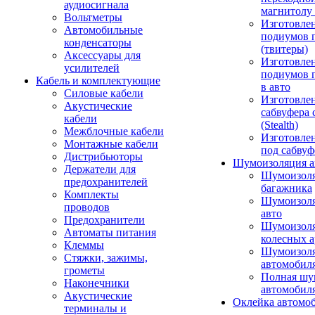
аудиосигнала
магнитолу 
Вольтметры
Изготовле
Автомобильные
подиумов 
конденсаторы
(твитеры)
Аксессуары для
Изготовле
усилителей
подиумов 
Кабель и комплектующие
в авто
Силовые кабели
Изготовлен
Акустические
сабвуфера 
кабели
(Stealth)
Межблочные кабели
Изготовле
Монтажные кабели
под сабвуф
Дистрибьюторы
Шумоизоляция а
Держатели для
Шумоизол
предохранителей
багажника
Комплекты
Шумоизол
проводов
авто
Предохранители
Шумоизоля
Автоматы питания
колесных а
Клеммы
Шумоизоля
Стяжки, зажимы,
автомобил
грометы
Полная шу
Наконечники
автомобил
Акустические
Оклейка автомо
терминалы и