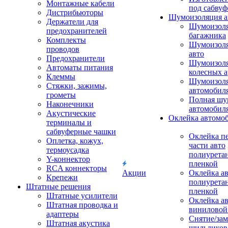
Монтажные кабели
под сабвуф
Дистрибьюторы
Шумоизоляция а
Держатели для
Шумоизол
предохранителей
багажника
Комплекты
Шумоизол
проводов
авто
Предохранители
Шумоизоля
Автоматы питания
колесных а
Клеммы
Шумоизоля
Стяжки, зажимы,
автомобил
грометы
Полная шу
Наконечники
автомобил
Акустические
Оклейка автомо
терминалы и
сабвуферные чашки
Оклейка п
Оплетка, кожух,
части авто
термоусадка
полиурета
Y-коннектор
пленкой
RCA коннекторы
Акции
Оклейка а
Крепежи
полиурета
Штатные решения
пленкой
Штатные усилители
Оклейка а
Штатная проводка и
виниловой
адаптеры
Снятие/зам
Штатная акустика
шильдиков