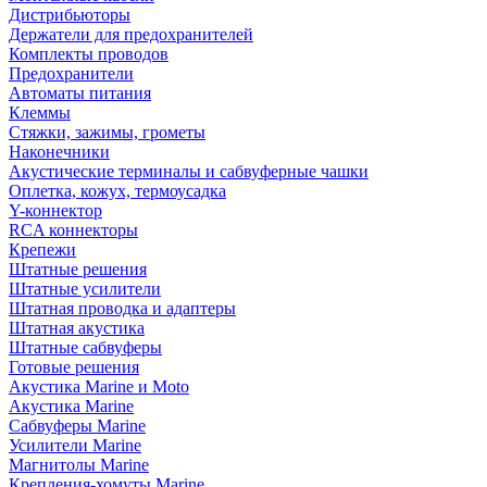
Дистрибьюторы
Держатели для предохранителей
Комплекты проводов
Предохранители
Автоматы питания
Клеммы
Стяжки, зажимы, грометы
Наконечники
Акустические терминалы и сабвуферные чашки
Оплетка, кожух, термоусадка
Y-коннектор
RCA коннекторы
Крепежи
Штатные решения
Штатные усилители
Штатная проводка и адаптеры
Штатная акустика
Штатные сабвуферы
Готовые решения
Акустика Marine и Moto
Акустика Marine
Сабвуферы Marine
Усилители Marine
Магнитолы Marine
Крепления-хомуты Marine