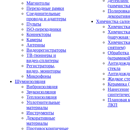
Детейлинг
Магнитолы
(химчистк
Переходные рамки
Полировка
Соединительные
декоративн
провода и адаптеры
Химчистка сало
Пульты
Химчистка
ISO-переходники
Химчистка
Коннекторы
(наружная 
Камеры
Химчистка 
Антенны
снятием)
Видеорегистраторы
Обработка
ТВ-тюннеры и
(керамикой
видео-сплитеры
Антидождь
Регистраторы,
стекла
видео, мониторы
Антидождь 
Микрофоны
Жидкое сте
Шумоизоляция
Керамика (
Виброизоляция
Нанесение
Звукоизоляция
синтетичес
Теплоизоляция
Плановая 
Уплотнительные
ЛКП
материалы
Инструменты
Декоративные
материалы
Противоскрипичные