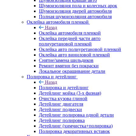
Шумоизоляция крыши авто
Шумоизоляция пола и колесных арок
Шумоизоляция дверей автомобиля
Полная шумоизоляция автомобиля
Оклейка автомобиля пленкой
Назад
Оклейка автомобиля пленкой
Оклейка передней части авто
полиуретановой пленкой
Оклейка авто полиуретановой пленкой
Оклейка авто виниловой пленкой
Снятие/замена шильдиков
Ремонт вмятин без покраски
Локальное окрашивание детали
Полировка и детейлинг
Назад
Полировка и детейлинг
Детейлинг мойка (3-х фазная)
Очистка кузова глиной
Детейлинг двигателя
Детейлинг подвески
Детейлинг полировка одной детали
Детейлинг полировка
Детейлинг (химчистка+полировка)
Полировка декоративных вставок