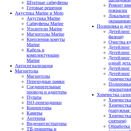
Штатные сабвуферы
Ремонт вмя
Готовые решения
покраски
Акустика Marine и Moto
Локальное
Акустика Marine
окрашиван
Сабвуферы Marine
Полировка и де
Усилители Marine
Детейлинг 
Магнитолы Marine
фазная)
Крепления-хомуты
Очистка ку
Marine
Детейлинг 
Кабель и
Детейлинг
комплектующие
Детейлинг
Marine
одной дета
Автосигнализация
Детейлинг
Магнитолы
Детейлинг
Магнитолы
(химчистк
Переходные рамки
Полировка
Соединительные
декоративн
провода и адаптеры
Химчистка сало
Пульты
Химчистка
ISO-переходники
Химчистка
Коннекторы
(наружная 
Камеры
Химчистка 
Антенны
снятием)
Видеорегистраторы
Обработка
ТВ-тюннеры и