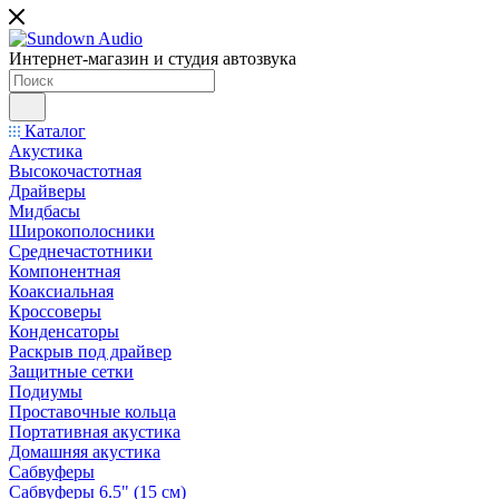
Интернет-магазин и студия автозвука
Каталог
Акустика
Высокочастотная
Драйверы
Мидбасы
Широкополосники
Среднечастотники
Компонентная
Коаксиальная
Кроссоверы
Конденсаторы
Раскрыв под драйвер
Защитные сетки
Подиумы
Проставочные кольца
Портативная акустика
Домашняя акустика
Сабвуферы
Сабвуферы 6.5" (15 см)