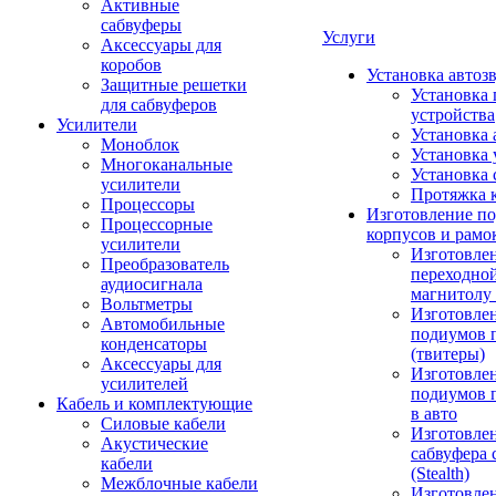
Активные
сабвуферы
Услуги
Аксессуары для
коробов
Установка автоз
Защитные решетки
Установка 
для сабвуферов
устройства
Усилители
Установка 
Моноблок
Установка 
Многоканальные
Установка 
усилители
Протяжка 
Процессоры
Изготовление п
Процессорные
корпусов и рамо
усилители
Изготовле
Преобразователь
переходно
аудиосигнала
магнитолу 
Вольтметры
Изготовле
Автомобильные
подиумов 
конденсаторы
(твитеры)
Аксессуары для
Изготовле
усилителей
подиумов 
Кабель и комплектующие
в авто
Силовые кабели
Изготовлен
Акустические
сабвуфера 
кабели
(Stealth)
Межблочные кабели
Изготовле