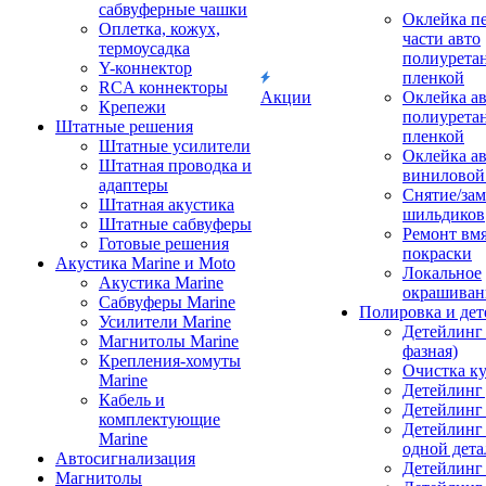
сабвуферные чашки
Оклейка п
Оплетка, кожух,
части авто
термоусадка
полиурета
Y-коннектор
пленкой
RCA коннекторы
Акции
Оклейка а
Крепежи
полиурета
Штатные решения
пленкой
Штатные усилители
Оклейка а
Штатная проводка и
виниловой
адаптеры
Снятие/зам
Штатная акустика
шильдиков
Штатные сабвуферы
Ремонт вмя
Готовые решения
покраски
Акустика Marine и Moto
Локальное
Акустика Marine
окрашиван
Сабвуферы Marine
Полировка и де
Усилители Marine
Детейлинг 
Магнитолы Marine
фазная)
Крепления-хомуты
Очистка ку
Marine
Детейлинг 
Кабель и
Детейлинг
комплектующие
Детейлинг
Marine
одной дета
Автосигнализация
Детейлинг
Магнитолы