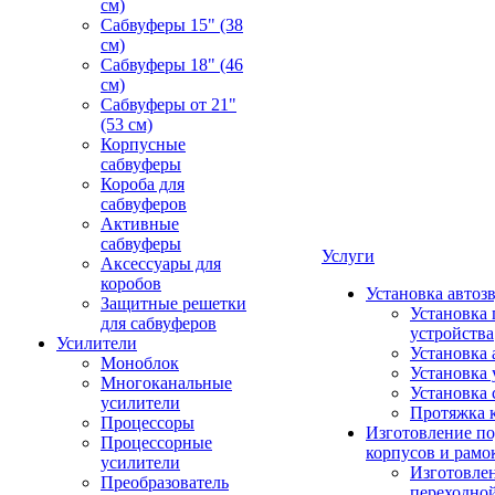
см)
Сабвуферы 15" (38
см)
Сабвуферы 18" (46
см)
Сабвуферы от 21"
(53 см)
Корпусные
сабвуферы
Короба для
сабвуферов
Активные
сабвуферы
Услуги
Аксессуары для
коробов
Установка автоз
Защитные решетки
Установка 
для сабвуферов
устройства
Усилители
Установка 
Моноблок
Установка 
Многоканальные
Установка 
усилители
Протяжка 
Процессоры
Изготовление п
Процессорные
корпусов и рамо
усилители
Изготовле
Преобразователь
переходно