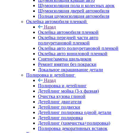
Шумоизоляция крыши авто
Шумоизоляция пола и колесных арок
Шумоизоляция дверей автомобиля
Полная шумоизоляция автомобиля
Оклейка автомобиля пленкой
Назад
Оклейка автомобиля пленкой
Оклейка передней части авто
полиуретановой пленкой
Оклейка авто полиуретановой пленкой
Оклейка авто виниловой пленкой
Снятие/замена шильдиков
Ремонт вмятин без покраски
Локальное окрашивание детали
Полировка и детейлинг
Назад
Полировка и детейлинг
Детейлинг мойка (3-х фазная)
Очистка кузова глиной
Детейлинг двигателя
Детейлинг подвески
Детейлинг полировка одной детали
Детейлинг полировка
Детейлинг (химчистка+полировка)
Полировка декоративных вставок