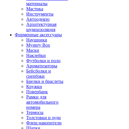
материалы
Мастика
Инструменты
Автоодеяло
Архитектурная
шумоизоляция
Фирменные аксессуары
Наушники
Mystery Box
Маски
Наклейки
Футболки и поло
Ароматизаторы
Бейсболки и
снепбэки
Брелки и браслеты
Кружки
Повербанк
Рамки для
автомобильного
номера
Термосы
Толстовки и худи
Флеш накопители
Шапки