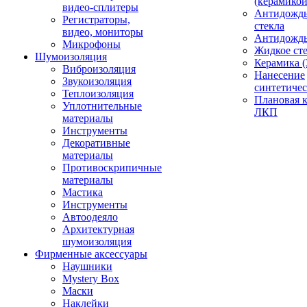
(керамикой
видео-сплитеры
Антидождь
Регистраторы,
стекла
видео, мониторы
Антидождь 
Микрофоны
Жидкое сте
Шумоизоляция
Керамика (
Виброизоляция
Нанесение
Звукоизоляция
синтетичес
Теплоизоляция
Плановая 
Уплотнительные
ЛКП
материалы
Инструменты
Декоративные
материалы
Противоскрипичные
материалы
Мастика
Инструменты
Автоодеяло
Архитектурная
шумоизоляция
Фирменные аксессуары
Наушники
Mystery Box
Маски
Наклейки