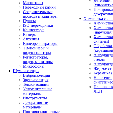
Детейлинг
Магнитолы
(химчистк
Переходные рамки
Полировка
Соединительные
декоративн
провода и адаптеры
Химчистка сало
Пульты
Химчистка
ISO-переходники
Химчистка
Коннекторы
(наружная 
Камеры
Химчистка 
Антенны
снятием)
Видеорегистраторы
Обработка
ТВ-тюннеры и
(керамикой
видео-сплитеры
Антидождь
Регистраторы,
стекла
видео, мониторы
Антидождь 
Микрофоны
Жидкое сте
Шумоизоляция
Керамика (
Виброизоляция
Нанесение
Звукоизоляция
синтетичес
Теплоизоляция
Плановая 
Уплотнительные
ЛКП
материалы
Инструменты
Декоративные
материалы
Противоскрипичные