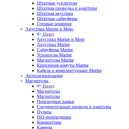
Штатные усилители
Штатная проводка и адаптеры
Штатная акустика
Штатные сабвуферы
Готовые решения
Акустика Marine и Moto
Назад
Акустика Marine и Moto
Акустика Marine
Сабвуферы Marine
Усилители Marine
Магнитолы Marine
Крепления-хомуты Marine
Кабель и комплектующие Marine
Автосигнализация
Магнитолы
Назад
Магнитолы
Магнитолы
Переходные рамки
Соединительные провода и адаптеры
Пульты
ISO-переходники
Коннекторы
Камеры