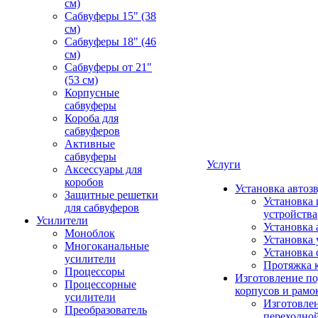
см)
Сабвуферы 15" (38
см)
Сабвуферы 18" (46
см)
Сабвуферы от 21"
(53 см)
Корпусные
сабвуферы
Короба для
сабвуферов
Активные
сабвуферы
Услуги
Аксессуары для
коробов
Установка автоз
Защитные решетки
Установка 
для сабвуферов
устройства
Усилители
Установка 
Моноблок
Установка 
Многоканальные
Установка 
усилители
Протяжка 
Процессоры
Изготовление п
Процессорные
корпусов и рамо
усилители
Изготовле
Преобразователь
переходно