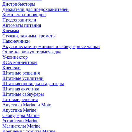
Дистрибьюторы
Держатели для предохранителей
Комплекты проводов
Предохранители
Автоматы питания
Клеммы
Стяжки, зажимы, грометы
Наконечники
Акустические терминалы и сабвуферные чашки
Оплетка, кожух, термоусадка
Y-коннектор
RCA коннекторы
Крепежи
Штатные решения
Штатные усилители
Штатная проводка и адаптеры
Штатная акустика
Штатные сабвуферы
Готовые решения
Акустика Marine и Moto
Акустика Marine
Сабвуферы Marine
Усилители Marine
Магнитолы Marine
Крепления-хомуты Marine