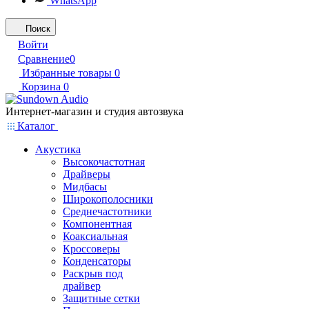
WhatsApp
Поиск
Войти
Сравнение
0
Избранные товары
0
Корзина
0
Интернет-магазин и студия автозвука
Каталог
Акустика
Высокочастотная
Драйверы
Мидбасы
Широкополосники
Среднечастотники
Компонентная
Коаксиальная
Кроссоверы
Конденсаторы
Раскрыв под
драйвер
Защитные сетки