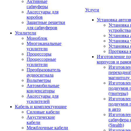
Активные
сабвуферы
Услуги
Аксессуары для
коробов
Установка автоз
Защитные решетки
Установка 
для сабвуферов
устройства
Усилители
Установка 
Моноблок
Установка 
Многоканальные
Установка 
усилители
Протяжка 
Процессоры
Изготовление п
Процессорные
корпусов и рамо
усилители
Изготовле
Преобразователь
переходно
аудиосигнала
магнитолу 
Вольтметры
Изготовле
Автомобильные
подиумов 
конденсаторы
(твитеры)
Аксессуары для
Изготовле
усилителей
подиумов 
Кабель и комплектующие
в авто
Силовые кабели
Изготовлен
Акустические
сабвуфера 
кабели
(Stealth)
Межблочные кабели
Изготовле