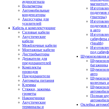
аудиосигнала
магнитолу 
Вольтметры
Изготовле
Автомобильные
подиумов 
конденсаторы
(твитеры)
Аксессуары для
Изготовле
усилителей
подиумов 
Кабель и комплектующие
в авто
Силовые кабели
Изготовлен
Акустические
сабвуфера 
кабели
(Stealth)
Межблочные кабели
Изготовле
Монтажные кабели
под сабвуф
Дистрибьюторы
Шумоизоляция а
Держатели для
Шумоизол
предохранителей
багажника
Комплекты
Шумоизол
проводов
авто
Предохранители
Шумоизоля
Автоматы питания
колесных а
Клеммы
Шумоизоля
Стяжки, зажимы,
автомобил
грометы
Полная шу
Наконечники
автомобил
Акустические
Оклейка автомо
терминалы и