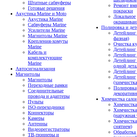
Штатные сабвуферы
Ремонт вмя
Готовые решения
покраски
Акустика Marine и Moto
Локальное
Акустика Marine
окрашиван
Сабвуферы Marine
Полировка и де
Усилители Marine
Детейлинг 
Магнитолы Marine
фазная)
Крепления-хомуты
Очистка ку
Marine
Детейлинг 
Кабель и
Детейлинг
комплектующие
Детейлинг
Marine
одной дета
Автосигнализация
Детейлинг
Магнитолы
Детейлинг
Магнитолы
(химчистк
Переходные рамки
Полировка
Соединительные
декоративн
провода и адаптеры
Химчистка сало
Пульты
Химчистка
ISO-переходники
Химчистка
Коннекторы
(наружная 
Камеры
Химчистка 
Антенны
снятием)
Видеорегистраторы
Обработка
ТВ-тюннеры и