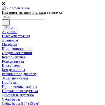
Интернет-магазин и студия автозвука
Каталог
Акустика
Высокочастотная
Драйверы
Мидбасы
Широкополосники
Среднечастотники
Компонентная
Коаксиальная
Кроссоверы
Конденсаторы
Раскрыв под драйвер
Защитные сетки
Подиумы
Проставочные кольца
Портативная акустика
Домашняя акустика
Сабвуферы
Сабвуферы 6.5" (15 см)