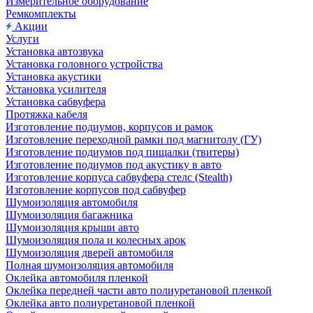
Измерительное оборудование
Ремкомплекты
Акции
Услуги
Установка автозвука
Установка головного устройства
Установка акустики
Установка усилителя
Установка сабвуфера
Протяжка кабеля
Изготовление подиумов, корпусов и рамок
Изготовление переходной рамки под магнитолу (ГУ)
Изготовление подиумов под пищалки (твитеры)
Изготовление подиумов под акустику в авто
Изготовление корпуса сабвуфера стелс (Stealth)
Изготовление корпусов под сабвуфер
Шумоизоляция автомобиля
Шумоизоляция багажника
Шумоизоляция крыши авто
Шумоизоляция пола и колесных арок
Шумоизоляция дверей автомобиля
Полная шумоизоляция автомобиля
Оклейка автомобиля пленкой
Оклейка передней части авто полиуретановой пленкой
Оклейка авто полиуретановой пленкой