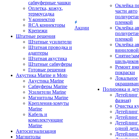
сабвуферные чашки
Оклейка п
Оплетка, кожух,
части авто
термоусадка
полиурета
Y-коннектор
пленкой
RCA коннекторы
Акции
Оклейка а
Крепежи
полиурета
Штатные решения
пленкой
Штатные усилители
Оклейка а
Штатная проводка и
виниловой
адаптеры
Снятие/зам
Штатная акустика
шильдиков
Штатные сабвуферы
Ремонт вмя
Готовые решения
покраски
Акустика Marine и Moto
Локальное
Акустика Marine
окрашиван
Сабвуферы Marine
Полировка и де
Усилители Marine
Детейлинг 
Магнитолы Marine
фазная)
Крепления-хомуты
Очистка ку
Marine
Детейлинг 
Кабель и
Детейлинг
комплектующие
Детейлинг
Marine
одной дета
Автосигнализация
Детейлинг
Магнитолы