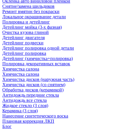
Оклейка авто виниловой пленкой
Снятие/замена шильдиков
Ремонт вмятин без покраски
Локальное окрашивание детали
Полировка и детейлинг
Детейлинг мойка (3-х фазная)
Очистка кузова глиной
Детейлинг двигателя
Детейлинг подвески
Детейлинг полировка одной детали
Детейлинг полировка
Детейлинг (химчистка+полировка)
Полировка декоративных вставок
Химчистка салона
Химчистка салона
Химчистка дисков (наружная часть)
Химчистка дисков (со снятием)
Обработка дисков (керамикой)
Антидождь передние стекла
Антидождь все стекла
Жидкое стекло (3 слоя)
Керамика (3 слоя)
Нанесение синтетического воска
Плановая коррекция ЛКП
Блог