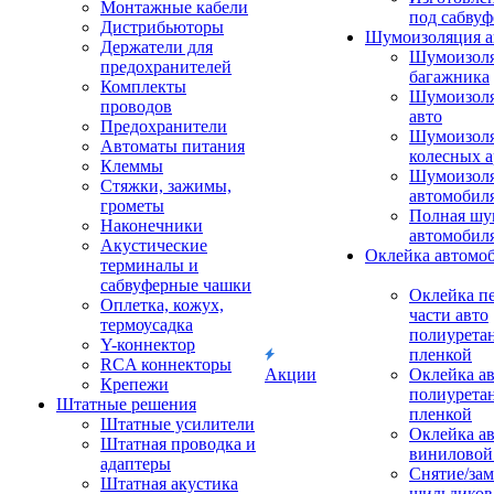
Монтажные кабели
под сабвуф
Дистрибьюторы
Шумоизоляция а
Держатели для
Шумоизол
предохранителей
багажника
Комплекты
Шумоизол
проводов
авто
Предохранители
Шумоизоля
Автоматы питания
колесных а
Клеммы
Шумоизоля
Стяжки, зажимы,
автомобил
грометы
Полная шу
Наконечники
автомобил
Акустические
Оклейка автомо
терминалы и
сабвуферные чашки
Оклейка п
Оплетка, кожух,
части авто
термоусадка
полиурета
Y-коннектор
пленкой
RCA коннекторы
Акции
Оклейка а
Крепежи
полиурета
Штатные решения
пленкой
Штатные усилители
Оклейка а
Штатная проводка и
виниловой
адаптеры
Снятие/зам
Штатная акустика
шильдиков