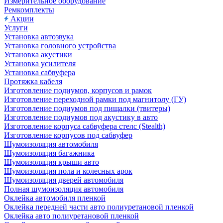
Измерительное оборудование
Ремкомплекты
Акции
Услуги
Установка автозвука
Установка головного устройства
Установка акустики
Установка усилителя
Установка сабвуфера
Протяжка кабеля
Изготовление подиумов, корпусов и рамок
Изготовление переходной рамки под магнитолу (ГУ)
Изготовление подиумов под пищалки (твитеры)
Изготовление подиумов под акустику в авто
Изготовление корпуса сабвуфера стелс (Stealth)
Изготовление корпусов под сабвуфер
Шумоизоляция автомобиля
Шумоизоляция багажника
Шумоизоляция крыши авто
Шумоизоляция пола и колесных арок
Шумоизоляция дверей автомобиля
Полная шумоизоляция автомобиля
Оклейка автомобиля пленкой
Оклейка передней части авто полиуретановой пленкой
Оклейка авто полиуретановой пленкой