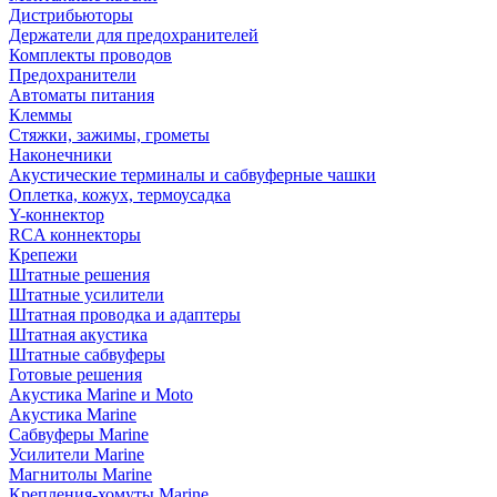
Дистрибьюторы
Держатели для предохранителей
Комплекты проводов
Предохранители
Автоматы питания
Клеммы
Стяжки, зажимы, грометы
Наконечники
Акустические терминалы и сабвуферные чашки
Оплетка, кожух, термоусадка
Y-коннектор
RCA коннекторы
Крепежи
Штатные решения
Штатные усилители
Штатная проводка и адаптеры
Штатная акустика
Штатные сабвуферы
Готовые решения
Акустика Marine и Moto
Акустика Marine
Сабвуферы Marine
Усилители Marine
Магнитолы Marine
Крепления-хомуты Marine