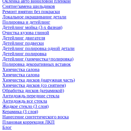
Оклейка авто виниловой пленкой
Снятие/замена шильдиков
Ремонт вмятин без покраски
Локальное окрашивание детали
Полировка и детейлинг
Детейлинг мойка (3-х фазная)
Очистка кузова глиной
Детейлинг двигателя
Детейлинг подвески
Детейлинг полировка одной детали
Детейлинг полировка
Детейлинг (химчистка+полировка)
Полировка декоративных вставок
Химчистка салона
Химчистка салона
Химчистка дисков (наружная часть)
Химчистка дисков (со снятием)
Обработка дисков (керамикой)
Антидождь передние стекла
Антидождь все стекла
Жидкое стекло (3 слоя)
Керамика (3 слоя)
Нанесение синтетического воска
Плановая коррекция ЛКП
Блог