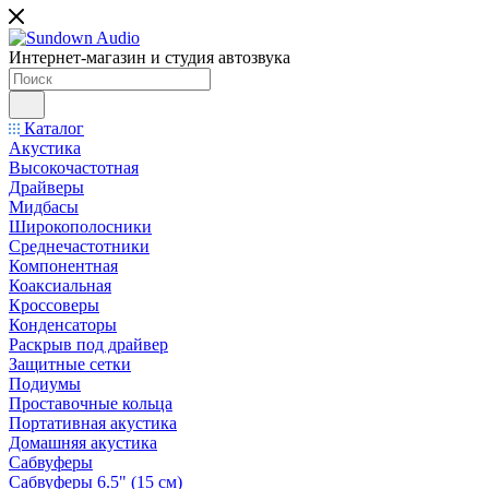
Интернет-магазин и студия автозвука
Каталог
Акустика
Высокочастотная
Драйверы
Мидбасы
Широкополосники
Среднечастотники
Компонентная
Коаксиальная
Кроссоверы
Конденсаторы
Раскрыв под драйвер
Защитные сетки
Подиумы
Проставочные кольца
Портативная акустика
Домашняя акустика
Сабвуферы
Сабвуферы 6.5" (15 см)