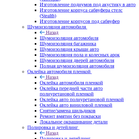
Изготовление подиумов под акустику в авто
Изготовление корпуса сабвуфера стелс
(Stealth)
Изготовление корпусов под сабвуфер
Шумоизоляция автомобиля
Назад
Шумоизоляция автомобиля
Шумоизоляция багажника
Шумоизоляция крыши авто
Шумоизоляция пола и колесных арок
Шумоизоляция дверей автомобиля
Полная шумоизоляция автомобиля
Оклейка автомобиля пленкой
Назад
Оклейка автомобиля пленкой
Оклейка передней части авто
полиуретановой пленкой
Оклейка авто полиуретановой пленкой
Оклейка авто виниловой пленкой
Снятие/замена шильдиков
Ремонт вмятин без покраски
Локальное окрашивание детали
Полировка и детейлинг
Назад
Полировка и детейлинг