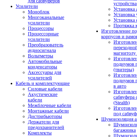
для сабвуферов
устройства
Усилители
Установка 
Моноблок
Установка 
Многоканальные
Установка 
усилители
Протяжка 
Процессоры
Изготовление п
Процессорные
корпусов и рамо
усилители
Изготовле
Преобразователь
переходно
аудиосигнала
магнитолу 
Вольтметры
Изготовле
Автомобильные
подиумов 
конденсаторы
(твитеры)
Аксессуары для
Изготовле
усилителей
подиумов 
Кабель и комплектующие
в авто
Силовые кабели
Изготовлен
Акустические
сабвуфера 
кабели
(Stealth)
Межблочные кабели
Изготовле
Монтажные кабели
под сабвуф
Дистрибьюторы
Шумоизоляция а
Держатели для
Шумоизол
предохранителей
багажника
Комплекты
Шумоизол