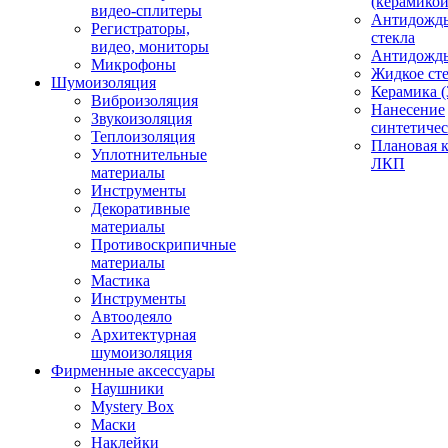
(керамикой
видео-сплитеры
Антидождь
Регистраторы,
стекла
видео, мониторы
Антидождь 
Микрофоны
Жидкое сте
Шумоизоляция
Керамика (
Виброизоляция
Нанесение
Звукоизоляция
синтетичес
Теплоизоляция
Плановая 
Уплотнительные
ЛКП
материалы
Инструменты
Декоративные
материалы
Противоскрипичные
материалы
Мастика
Инструменты
Автоодеяло
Архитектурная
шумоизоляция
Фирменные аксессуары
Наушники
Mystery Box
Маски
Наклейки