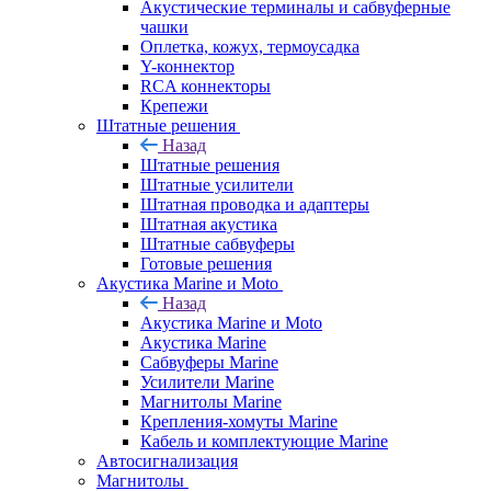
Акустические терминалы и сабвуферные
чашки
Оплетка, кожух, термоусадка
Y-коннектор
RCA коннекторы
Крепежи
Штатные решения
Назад
Штатные решения
Штатные усилители
Штатная проводка и адаптеры
Штатная акустика
Штатные сабвуферы
Готовые решения
Акустика Marine и Moto
Назад
Акустика Marine и Moto
Акустика Marine
Сабвуферы Marine
Усилители Marine
Магнитолы Marine
Крепления-хомуты Marine
Кабель и комплектующие Marine
Автосигнализация
Магнитолы