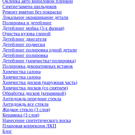
Оклейка авто виниловой пленкой
Снятие/замена шильдиков
Ремонт вмятин без покраски
Локальное окрашивание детали
Полировка и детейлинг
Детейлинг мойка (3-х фазная)
Очистка кузова глиной
Детейлинг двигателя
Детейлинг подвески
Детейлинг полировка одной детали
Детейлинг полировка
Детейлинг (химчистка+полировка)
Полировка декоративных вставок
Химчистка салона
Химчистка салона
Химчистка дисков (наружная часть)
Химчистка дисков (со снятием)
Обработка дисков (керамикой)
Антидождь передние стекла
Антидождь все стекла
Жидкое стекло (3 слоя)
Керамика (3 слоя)
Нанесение синтетического воска
Плановая коррекция ЛКП
Блог