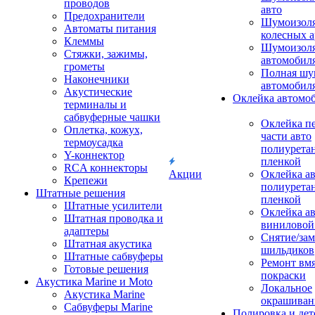
проводов
авто
Предохранители
Шумоизоля
Автоматы питания
колесных а
Клеммы
Шумоизоля
Стяжки, зажимы,
автомобил
грометы
Полная шу
Наконечники
автомобил
Акустические
Оклейка автомо
терминалы и
сабвуферные чашки
Оклейка п
Оплетка, кожух,
части авто
термоусадка
полиурета
Y-коннектор
пленкой
RCA коннекторы
Акции
Оклейка а
Крепежи
полиурета
Штатные решения
пленкой
Штатные усилители
Оклейка а
Штатная проводка и
виниловой
адаптеры
Снятие/зам
Штатная акустика
шильдиков
Штатные сабвуферы
Ремонт вмя
Готовые решения
покраски
Акустика Marine и Moto
Локальное
Акустика Marine
окрашиван
Сабвуферы Marine
Полировка и де