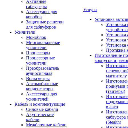
Активные
сабвуферы
Услуги
Аксессуары для
коробов
Установка автоз
Защитные решетки
Установка 
для сабвуферов
устройства
Усилители
Установка 
Моноблок
Установка 
Многоканальные
Установка 
усилители
Протяжка 
Процессоры
Изготовление п
Процессорные
корпусов и рамо
усилители
Изготовле
Преобразователь
переходно
аудиосигнала
магнитолу 
Вольтметры
Изготовле
Автомобильные
подиумов 
конденсаторы
(твитеры)
Аксессуары для
Изготовле
усилителей
подиумов 
Кабель и комплектующие
в авто
Силовые кабели
Изготовлен
Акустические
сабвуфера 
кабели
(Stealth)
Межблочные кабели
Изготовле