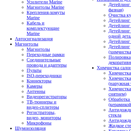
Усилители Marine
Детейлинг 
Магнитолы Marine
фазная)
Крепления-хомуты
Очистка ку
Marine
Детейлинг 
Кабель и
Детейлинг
комплектующие
Детейлинг
Marine
одной дета
Автосигнализация
Детейлинг
Магнитолы
Детейлинг
Магнитолы
(химчистк
Переходные рамки
Полировка
Соединительные
декоративн
провода и адаптеры
Химчистка сало
Пульты
Химчистка
ISO-переходники
Химчистка
Коннекторы
(наружная 
Камеры
Химчистка 
Антенны
снятием)
Видеорегистраторы
Обработка
ТВ-тюннеры и
(керамикой
видео-сплитеры
Антидождь
Регистраторы,
стекла
видео, мониторы
Антидождь 
Микрофоны
Жидкое сте
Шумоизоляция
Керамика (