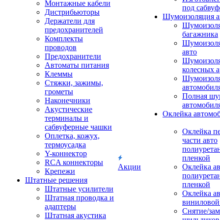
Монтажные кабели
под сабвуф
Дистрибьюторы
Шумоизоляция а
Держатели для
Шумоизол
предохранителей
багажника
Комплекты
Шумоизол
проводов
авто
Предохранители
Шумоизоля
Автоматы питания
колесных а
Клеммы
Шумоизоля
Стяжки, зажимы,
автомобил
грометы
Полная шу
Наконечники
автомобил
Акустические
Оклейка автомо
терминалы и
сабвуферные чашки
Оклейка п
Оплетка, кожух,
части авто
термоусадка
полиурета
Y-коннектор
пленкой
RCA коннекторы
Акции
Оклейка а
Крепежи
полиурета
Штатные решения
пленкой
Штатные усилители
Оклейка а
Штатная проводка и
виниловой
адаптеры
Снятие/зам
Штатная акустика
шильдиков