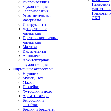
Виброизоляция
Нанесение
Звукоизоляция
синтетичес
Теплоизоляция
Плановая 
Уплотнительные
ЛКП
материалы
Инструменты
Декоративные
материалы
Противоскрипичные
материалы
Мастика
Инструменты
Автоодеяло
Архитектурная
шумоизоляция
Фирменные аксессуары
Наушники
Mystery Box
Маски
Наклейки
Футболки и поло
Ароматизаторы
Бейсболки и
снепбэки
Брелки и браслеты