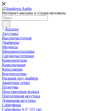
Интернет-магазин и студия автозвука
Каталог
Акустика
Высокочастотная
Драйверы
Мидбасы
Широкополосники
Среднечастотники
Компонентная
Коаксиальная
Кроссоверы
Конденсаторы
Раскрыв под драйвер
Защитные сетки
Подиумы
Проставочные кольца
Портативная акустика
Домашняя акустика
Сабвуферы
Сабвуферы 6.5" (15 см)