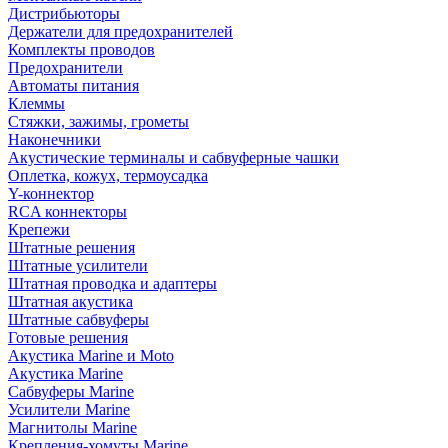
Дистрибьюторы
Держатели для предохранителей
Комплекты проводов
Предохранители
Автоматы питания
Клеммы
Стяжки, зажимы, грометы
Наконечники
Акустические терминалы и сабвуферные чашки
Оплетка, кожух, термоусадка
Y-коннектор
RCA коннекторы
Крепежи
Штатные решения
Штатные усилители
Штатная проводка и адаптеры
Штатная акустика
Штатные сабвуферы
Готовые решения
Акустика Marine и Moto
Акустика Marine
Сабвуферы Marine
Усилители Marine
Магнитолы Marine
Крепления-хомуты Marine