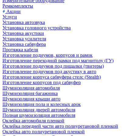
Измерительное оборудование
Ремкомплекты
Акции
Услуги
Установка автозвука
Установка головного устройства
Установка акустики
Установка усилителя
Установка сабвуфера
Протяжка кабеля
Изготовление подиумов, корпусов и рамок
Изготовление переходной рамки под магнитолу (ГУ)
Изготовление подиумов под пищалки (твитеры)
Изготовление подиумов под акустику в авто
Изготовление корпуса сабвуфера стелс (Stealth)
Изготовление корпусов под сабвуфер
Шумоизоляция автомобиля
Шумоизоляция багажника
Шумоизоляция крыши авто
Шумоизоляция пола и колесных арок
Шумоизоляция дверей автомобиля
Полная шумоизоляция автомобиля
Оклейка автомобиля пленкой
Оклейка передней части авто полиуретановой пленкой
Оклейка авто полиуретановой пленкой