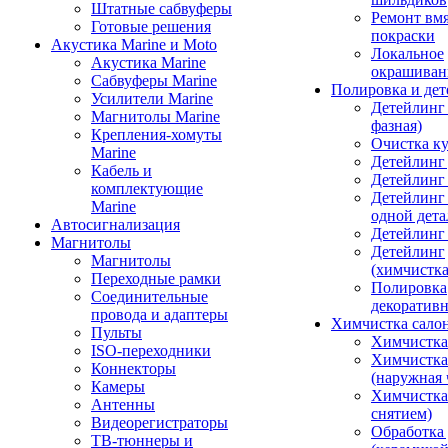
Штатные сабвуферы
Ремонт вмя
Готовые решения
покраски
Акустика Marine и Moto
Локальное
Акустика Marine
окрашиван
Сабвуферы Marine
Полировка и де
Усилители Marine
Детейлинг 
Магнитолы Marine
фазная)
Крепления-хомуты
Очистка ку
Marine
Детейлинг 
Кабель и
Детейлинг
комплектующие
Детейлинг
Marine
одной дета
Автосигнализация
Детейлинг
Магнитолы
Детейлинг
Магнитолы
(химчистк
Переходные рамки
Полировка
Соединительные
декоративн
провода и адаптеры
Химчистка сало
Пульты
Химчистка
ISO-переходники
Химчистка
Коннекторы
(наружная 
Камеры
Химчистка 
Антенны
снятием)
Видеорегистраторы
Обработка
ТВ-тюннеры и