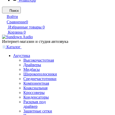
WhatsApp
Поиск
Войти
Сравнение
0
Избранные товары
0
Корзина
0
Интернет-магазин и студия автозвука
Каталог
Акустика
Высокочастотная
Драйверы
Мидбасы
Широкополосники
Среднечастотники
Компонентная
Коаксиальная
Кроссоверы
Конденсаторы
Раскрыв под
драйвер
Защитные сетки