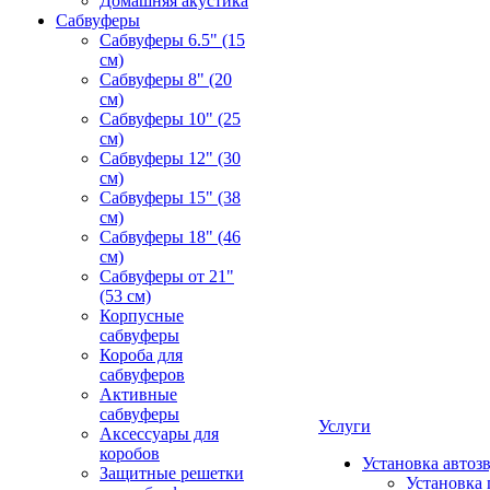
Домашняя акустика
Сабвуферы
Сабвуферы 6.5" (15
см)
Сабвуферы 8" (20
см)
Сабвуферы 10" (25
см)
Сабвуферы 12" (30
см)
Сабвуферы 15" (38
см)
Сабвуферы 18" (46
см)
Сабвуферы от 21"
(53 см)
Корпусные
сабвуферы
Короба для
сабвуферов
Активные
сабвуферы
Услуги
Аксессуары для
коробов
Установка автоз
Защитные решетки
Установка 