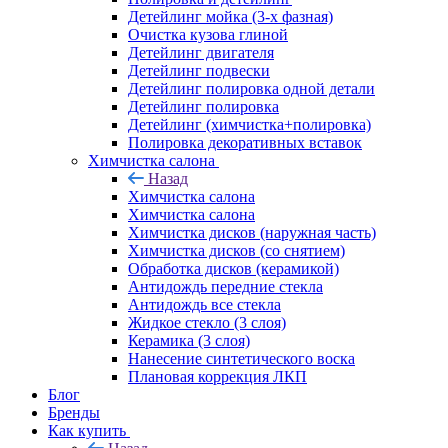
Детейлинг мойка (3-х фазная)
Очистка кузова глиной
Детейлинг двигателя
Детейлинг подвески
Детейлинг полировка одной детали
Детейлинг полировка
Детейлинг (химчистка+полировка)
Полировка декоративных вставок
Химчистка салона
Назад
Химчистка салона
Химчистка салона
Химчистка дисков (наружная часть)
Химчистка дисков (со снятием)
Обработка дисков (керамикой)
Антидождь передние стекла
Антидождь все стекла
Жидкое стекло (3 слоя)
Керамика (3 слоя)
Нанесение синтетического воска
Плановая коррекция ЛКП
Блог
Бренды
Как купить