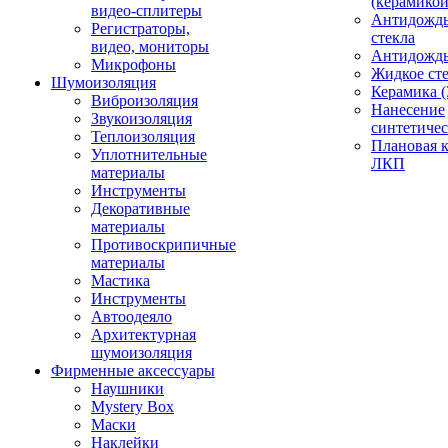
(керамикой
видео-сплитеры
Антидождь
Регистраторы,
стекла
видео, мониторы
Антидождь 
Микрофоны
Жидкое сте
Шумоизоляция
Керамика (
Виброизоляция
Нанесение
Звукоизоляция
синтетичес
Теплоизоляция
Плановая 
Уплотнительные
ЛКП
материалы
Инструменты
Декоративные
материалы
Противоскрипичные
материалы
Мастика
Инструменты
Автоодеяло
Архитектурная
шумоизоляция
Фирменные аксессуары
Наушники
Mystery Box
Маски
Наклейки