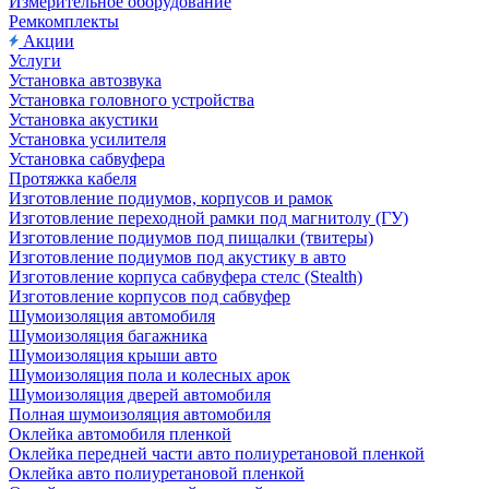
Измерительное оборудование
Ремкомплекты
Акции
Услуги
Установка автозвука
Установка головного устройства
Установка акустики
Установка усилителя
Установка сабвуфера
Протяжка кабеля
Изготовление подиумов, корпусов и рамок
Изготовление переходной рамки под магнитолу (ГУ)
Изготовление подиумов под пищалки (твитеры)
Изготовление подиумов под акустику в авто
Изготовление корпуса сабвуфера стелс (Stealth)
Изготовление корпусов под сабвуфер
Шумоизоляция автомобиля
Шумоизоляция багажника
Шумоизоляция крыши авто
Шумоизоляция пола и колесных арок
Шумоизоляция дверей автомобиля
Полная шумоизоляция автомобиля
Оклейка автомобиля пленкой
Оклейка передней части авто полиуретановой пленкой
Оклейка авто полиуретановой пленкой