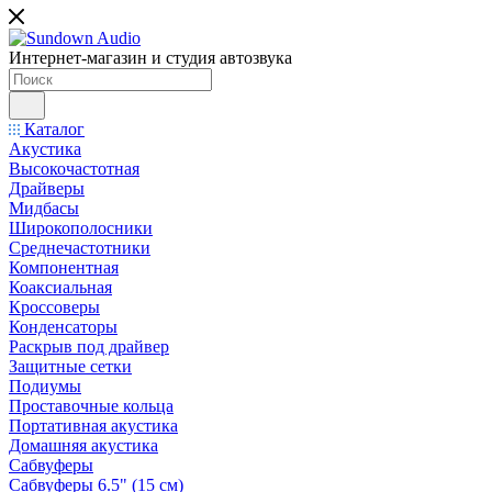
Интернет-магазин и студия автозвука
Каталог
Акустика
Высокочастотная
Драйверы
Мидбасы
Широкополосники
Среднечастотники
Компонентная
Коаксиальная
Кроссоверы
Конденсаторы
Раскрыв под драйвер
Защитные сетки
Подиумы
Проставочные кольца
Портативная акустика
Домашняя акустика
Сабвуферы
Сабвуферы 6.5" (15 см)