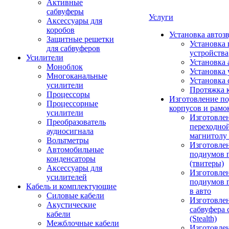
Активные
сабвуферы
Услуги
Аксессуары для
коробов
Установка автоз
Защитные решетки
Установка 
для сабвуферов
устройства
Усилители
Установка 
Моноблок
Установка 
Многоканальные
Установка 
усилители
Протяжка 
Процессоры
Изготовление п
Процессорные
корпусов и рамо
усилители
Изготовле
Преобразователь
переходно
аудиосигнала
магнитолу 
Вольтметры
Изготовле
Автомобильные
подиумов 
конденсаторы
(твитеры)
Аксессуары для
Изготовле
усилителей
подиумов 
Кабель и комплектующие
в авто
Силовые кабели
Изготовлен
Акустические
сабвуфера 
кабели
(Stealth)
Межблочные кабели
Изготовле