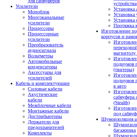
для сабвуферов
устройства
Усилители
Установка 
Моноблок
Установка 
Многоканальные
Установка 
усилители
Протяжка 
Процессоры
Изготовление п
Процессорные
корпусов и рамо
усилители
Изготовле
Преобразователь
переходно
аудиосигнала
магнитолу 
Вольтметры
Изготовле
Автомобильные
подиумов 
конденсаторы
(твитеры)
Аксессуары для
Изготовле
усилителей
подиумов 
Кабель и комплектующие
в авто
Силовые кабели
Изготовлен
Акустические
сабвуфера 
кабели
(Stealth)
Межблочные кабели
Изготовле
Монтажные кабели
под сабвуф
Дистрибьюторы
Шумоизоляция а
Держатели для
Шумоизол
предохранителей
багажника
Комплекты
Шумоизол