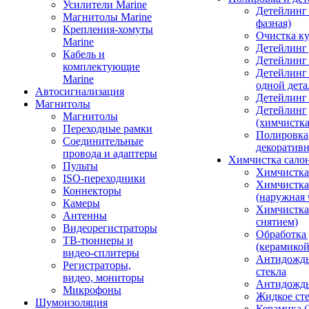
Усилители Marine
Детейлинг 
Магнитолы Marine
фазная)
Крепления-хомуты
Очистка ку
Marine
Детейлинг 
Кабель и
Детейлинг
комплектующие
Детейлинг
Marine
одной дета
Автосигнализация
Детейлинг
Магнитолы
Детейлинг
Магнитолы
(химчистк
Переходные рамки
Полировка
Соединительные
декоративн
провода и адаптеры
Химчистка сало
Пульты
Химчистка
ISO-переходники
Химчистка
Коннекторы
(наружная 
Камеры
Химчистка 
Антенны
снятием)
Видеорегистраторы
Обработка
ТВ-тюннеры и
(керамикой
видео-сплитеры
Антидождь
Регистраторы,
стекла
видео, мониторы
Антидождь 
Микрофоны
Жидкое сте
Шумоизоляция
Керамика (