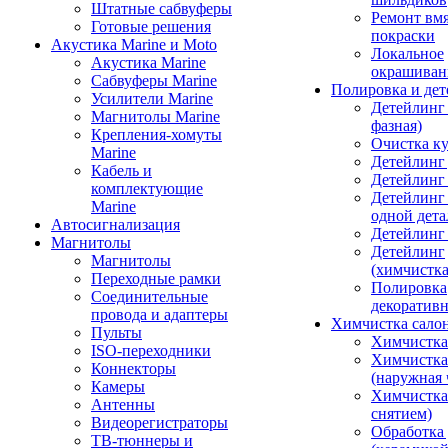
Штатные сабвуферы
Ремонт вмя
Готовые решения
покраски
Акустика Marine и Moto
Локальное
Акустика Marine
окрашиван
Сабвуферы Marine
Полировка и де
Усилители Marine
Детейлинг 
Магнитолы Marine
фазная)
Крепления-хомуты
Очистка ку
Marine
Детейлинг 
Кабель и
Детейлинг
комплектующие
Детейлинг
Marine
одной дета
Автосигнализация
Детейлинг
Магнитолы
Детейлинг
Магнитолы
(химчистк
Переходные рамки
Полировка
Соединительные
декоративн
провода и адаптеры
Химчистка сало
Пульты
Химчистка
ISO-переходники
Химчистка
Коннекторы
(наружная 
Камеры
Химчистка 
Антенны
снятием)
Видеорегистраторы
Обработка
ТВ-тюннеры и