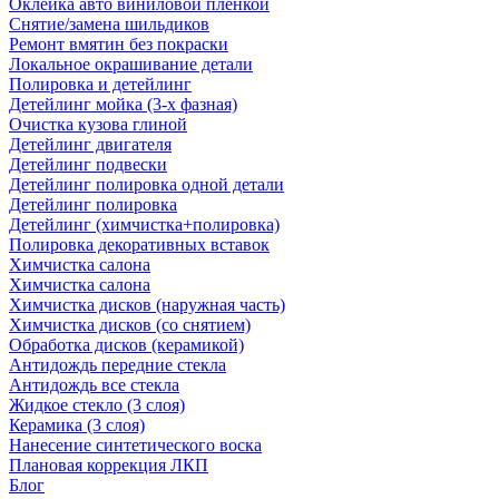
Оклейка авто виниловой пленкой
Снятие/замена шильдиков
Ремонт вмятин без покраски
Локальное окрашивание детали
Полировка и детейлинг
Детейлинг мойка (3-х фазная)
Очистка кузова глиной
Детейлинг двигателя
Детейлинг подвески
Детейлинг полировка одной детали
Детейлинг полировка
Детейлинг (химчистка+полировка)
Полировка декоративных вставок
Химчистка салона
Химчистка салона
Химчистка дисков (наружная часть)
Химчистка дисков (со снятием)
Обработка дисков (керамикой)
Антидождь передние стекла
Антидождь все стекла
Жидкое стекло (3 слоя)
Керамика (3 слоя)
Нанесение синтетического воска
Плановая коррекция ЛКП
Блог