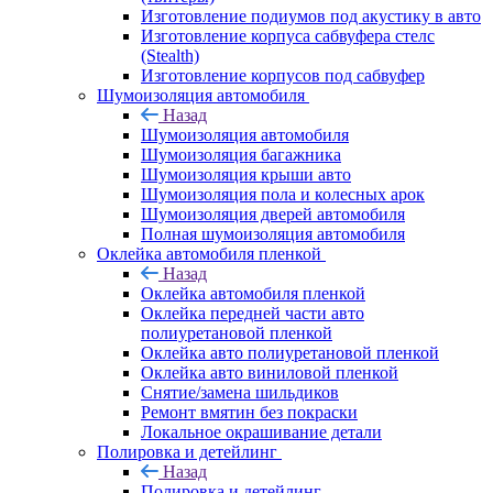
Изготовление подиумов под акустику в авто
Изготовление корпуса сабвуфера стелс
(Stealth)
Изготовление корпусов под сабвуфер
Шумоизоляция автомобиля
Назад
Шумоизоляция автомобиля
Шумоизоляция багажника
Шумоизоляция крыши авто
Шумоизоляция пола и колесных арок
Шумоизоляция дверей автомобиля
Полная шумоизоляция автомобиля
Оклейка автомобиля пленкой
Назад
Оклейка автомобиля пленкой
Оклейка передней части авто
полиуретановой пленкой
Оклейка авто полиуретановой пленкой
Оклейка авто виниловой пленкой
Снятие/замена шильдиков
Ремонт вмятин без покраски
Локальное окрашивание детали
Полировка и детейлинг
Назад
Полировка и детейлинг