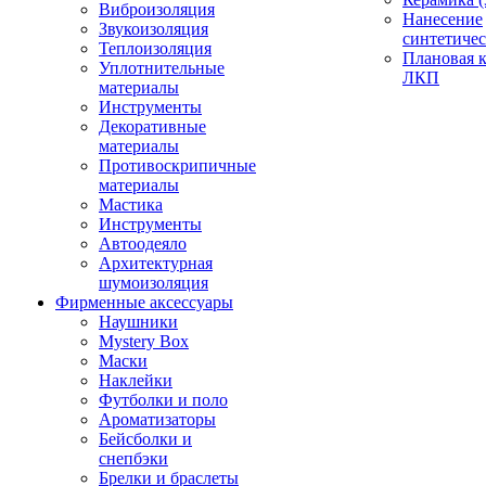
Виброизоляция
Нанесение
Звукоизоляция
синтетичес
Теплоизоляция
Плановая 
Уплотнительные
ЛКП
материалы
Инструменты
Декоративные
материалы
Противоскрипичные
материалы
Мастика
Инструменты
Автоодеяло
Архитектурная
шумоизоляция
Фирменные аксессуары
Наушники
Mystery Box
Маски
Наклейки
Футболки и поло
Ароматизаторы
Бейсболки и
снепбэки
Брелки и браслеты