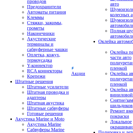
проводов
авто
Предохранители
Шумоизоля
Автоматы питания
колесных а
Клеммы
Шумоизоля
Стяжки, зажимы,
автомобил
грометы
Полная шу
Наконечники
автомобил
Акустические
Оклейка автомо
терминалы и
сабвуферные чашки
Оклейка п
Оплетка, кожух,
части авто
термоусадка
полиурета
Y-коннектор
пленкой
RCA коннекторы
Акции
Оклейка а
Крепежи
полиурета
Штатные решения
пленкой
Штатные усилители
Оклейка а
Штатная проводка и
виниловой
адаптеры
Снятие/зам
Штатная акустика
шильдиков
Штатные сабвуферы
Ремонт вмя
Готовые решения
покраски
Акустика Marine и Moto
Локальное
Акустика Marine
окрашиван
Сабвуферы Marine
Полировка и де