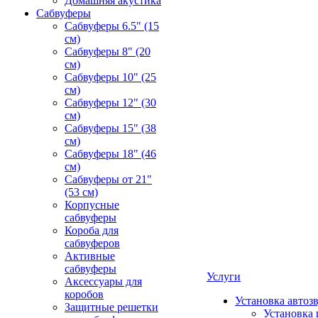
Домашняя акустика
Сабвуферы
Сабвуферы 6.5" (15
см)
Сабвуферы 8" (20
см)
Сабвуферы 10" (25
см)
Сабвуферы 12" (30
см)
Сабвуферы 15" (38
см)
Сабвуферы 18" (46
см)
Сабвуферы от 21"
(53 см)
Корпусные
сабвуферы
Короба для
сабвуферов
Активные
сабвуферы
Услуги
Аксессуары для
коробов
Установка автоз
Защитные решетки
Установка 