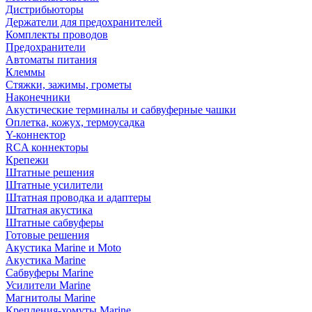
Дистрибьюторы
Держатели для предохранителей
Комплекты проводов
Предохранители
Автоматы питания
Клеммы
Стяжки, зажимы, грометы
Наконечники
Акустические терминалы и сабвуферные чашки
Оплетка, кожух, термоусадка
Y-коннектор
RCA коннекторы
Крепежи
Штатные решения
Штатные усилители
Штатная проводка и адаптеры
Штатная акустика
Штатные сабвуферы
Готовые решения
Акустика Marine и Moto
Акустика Marine
Сабвуферы Marine
Усилители Marine
Магнитолы Marine
Крепления-хомуты Marine