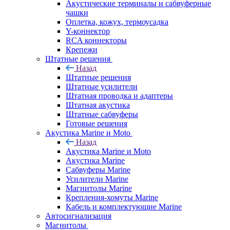
Акустические терминалы и сабвуферные
чашки
Оплетка, кожух, термоусадка
Y-коннектор
RCA коннекторы
Крепежи
Штатные решения
Назад
Штатные решения
Штатные усилители
Штатная проводка и адаптеры
Штатная акустика
Штатные сабвуферы
Готовые решения
Акустика Marine и Moto
Назад
Акустика Marine и Moto
Акустика Marine
Сабвуферы Marine
Усилители Marine
Магнитолы Marine
Крепления-хомуты Marine
Кабель и комплектующие Marine
Автосигнализация
Магнитолы