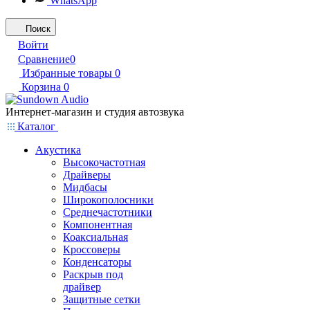
WhatsApp
Поиск
Войти
Сравнение
0
Избранные товары
0
Корзина
0
Интернет-магазин и студия автозвука
Каталог
Акустика
Высокочастотная
Драйверы
Мидбасы
Широкополосники
Среднечастотники
Компонентная
Коаксиальная
Кроссоверы
Конденсаторы
Раскрыв под
драйвер
Защитные сетки