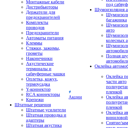
Монтажные кабели
под сабвуф
Дистрибьюторы
Шумоизоляция а
Держатели для
Шумоизол
предохранителей
багажника
Комплекты
Шумоизол
проводов
авто
Предохранители
Шумоизоля
Автоматы питания
колесных а
Клеммы
Шумоизоля
Стяжки, зажимы,
автомобил
грометы
Полная шу
Наконечники
автомобил
Акустические
Оклейка автомо
терминалы и
сабвуферные чашки
Оклейка п
Оплетка, кожух,
части авто
термоусадка
полиурета
Y-коннектор
пленкой
RCA коннекторы
Акции
Оклейка а
Крепежи
полиурета
Штатные решения
пленкой
Штатные усилители
Оклейка а
Штатная проводка и
виниловой
адаптеры
Снятие/зам
Штатная акустика
шильдиков