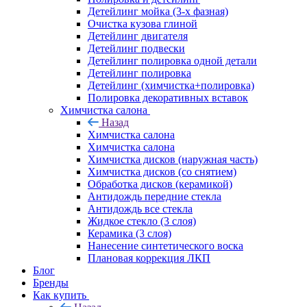
Детейлинг мойка (3-х фазная)
Очистка кузова глиной
Детейлинг двигателя
Детейлинг подвески
Детейлинг полировка одной детали
Детейлинг полировка
Детейлинг (химчистка+полировка)
Полировка декоративных вставок
Химчистка салона
Назад
Химчистка салона
Химчистка салона
Химчистка дисков (наружная часть)
Химчистка дисков (со снятием)
Обработка дисков (керамикой)
Антидождь передние стекла
Антидождь все стекла
Жидкое стекло (3 слоя)
Керамика (3 слоя)
Нанесение синтетического воска
Плановая коррекция ЛКП
Блог
Бренды
Как купить