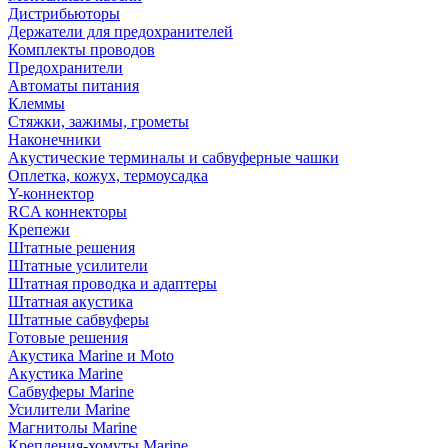
Дистрибьюторы
Держатели для предохранителей
Комплекты проводов
Предохранители
Автоматы питания
Клеммы
Стяжки, зажимы, грометы
Наконечники
Акустические терминалы и сабвуферные чашки
Оплетка, кожух, термоусадка
Y-коннектор
RCA коннекторы
Крепежи
Штатные решения
Штатные усилители
Штатная проводка и адаптеры
Штатная акустика
Штатные сабвуферы
Готовые решения
Акустика Marine и Moto
Акустика Marine
Сабвуферы Marine
Усилители Marine
Магнитолы Marine
Крепления-хомуты Marine