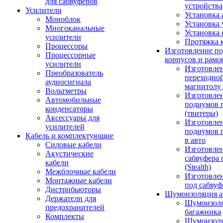
для сабвуферов
устройства
Усилители
Установка 
Моноблок
Установка 
Многоканальные
Установка 
усилители
Протяжка 
Процессоры
Изготовление п
Процессорные
корпусов и рамо
усилители
Изготовле
Преобразователь
переходно
аудиосигнала
магнитолу 
Вольтметры
Изготовле
Автомобильные
подиумов 
конденсаторы
(твитеры)
Аксессуары для
Изготовле
усилителей
подиумов 
Кабель и комплектующие
в авто
Силовые кабели
Изготовлен
Акустические
сабвуфера 
кабели
(Stealth)
Межблочные кабели
Изготовле
Монтажные кабели
под сабвуф
Дистрибьюторы
Шумоизоляция а
Держатели для
Шумоизол
предохранителей
багажника
Комплекты
Шумоизол