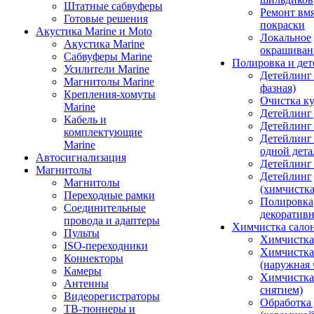
Штатные сабвуферы
Ремонт вмя
Готовые решения
покраски
Акустика Marine и Moto
Локальное
Акустика Marine
окрашиван
Сабвуферы Marine
Полировка и де
Усилители Marine
Детейлинг 
Магнитолы Marine
фазная)
Крепления-хомуты
Очистка ку
Marine
Детейлинг 
Кабель и
Детейлинг
комплектующие
Детейлинг
Marine
одной дета
Автосигнализация
Детейлинг
Магнитолы
Детейлинг
Магнитолы
(химчистк
Переходные рамки
Полировка
Соединительные
декоративн
провода и адаптеры
Химчистка сало
Пульты
Химчистка
ISO-переходники
Химчистка
Коннекторы
(наружная 
Камеры
Химчистка 
Антенны
снятием)
Видеорегистраторы
Обработка
ТВ-тюннеры и