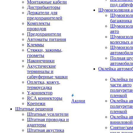
Монтажные кабели
под сабвуф
Дистрибьюторы
Шумоизоляция а
Держатели для
Шумоизол
предохранителей
багажника
Комплекты
Шумоизол
проводов
авто
Предохранители
Шумоизоля
Автоматы питания
колесных а
Клеммы
Шумоизоля
Стяжки, зажимы,
автомобил
грометы
Полная шу
Наконечники
автомобил
Акустические
Оклейка автомо
терминалы и
сабвуферные чашки
Оклейка п
Оплетка, кожух,
части авто
термоусадка
полиурета
Y-коннектор
пленкой
RCA коннекторы
Акции
Оклейка а
Крепежи
полиурета
Штатные решения
пленкой
Штатные усилители
Оклейка а
Штатная проводка и
виниловой
адаптеры
Снятие/зам
Штатная акустика
шильдиков