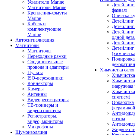
Усилители Marine
Детейлинг 
Магнитолы Marine
фазная)
Крепления-хомуты
Очистка ку
Marine
Детейлинг 
Кабель и
Детейлинг
комплектующие
Детейлинг
Marine
одной дета
Автосигнализация
Детейлинг
Магнитолы
Детейлинг
Магнитолы
(химчистк
Переходные рамки
Полировка
Соединительные
декоративн
провода и адаптеры
Химчистка сало
Пульты
Химчистка
ISO-переходники
Химчистка
Коннекторы
(наружная 
Камеры
Химчистка 
Антенны
снятием)
Видеорегистраторы
Обработка
ТВ-тюннеры и
(керамикой
видео-сплитеры
Антидождь
Регистраторы,
стекла
видео, мониторы
Антидождь 
Микрофоны
Жидкое сте
Шумоизоляция
Керамика (