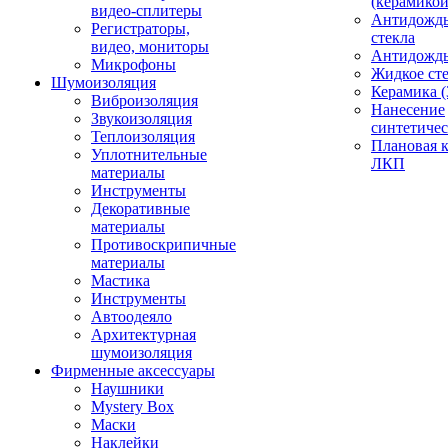
(керамикой
видео-сплитеры
Антидождь
Регистраторы,
стекла
видео, мониторы
Антидождь 
Микрофоны
Жидкое сте
Шумоизоляция
Керамика (
Виброизоляция
Нанесение
Звукоизоляция
синтетичес
Теплоизоляция
Плановая 
Уплотнительные
ЛКП
материалы
Инструменты
Декоративные
материалы
Противоскрипичные
материалы
Мастика
Инструменты
Автоодеяло
Архитектурная
шумоизоляция
Фирменные аксессуары
Наушники
Mystery Box
Маски
Наклейки