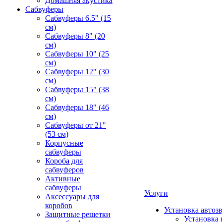
Домашняя акустика
Сабвуферы
Сабвуферы 6.5" (15
см)
Сабвуферы 8" (20
см)
Сабвуферы 10" (25
см)
Сабвуферы 12" (30
см)
Сабвуферы 15" (38
см)
Сабвуферы 18" (46
см)
Сабвуферы от 21"
(53 см)
Корпусные
сабвуферы
Короба для
сабвуферов
Активные
сабвуферы
Услуги
Аксессуары для
коробов
Установка автоз
Защитные решетки
Установка 