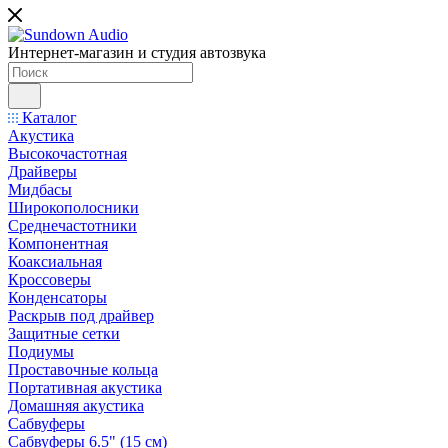
Интернет-магазин и студия автозвука
Каталог
Акустика
Высокочастотная
Драйверы
Мидбасы
Широкополосники
Среднечастотники
Компонентная
Коаксиальная
Кроссоверы
Конденсаторы
Раскрыв под драйвер
Защитные сетки
Подиумы
Проставочные кольца
Портативная акустика
Домашняя акустика
Сабвуферы
Сабвуферы 6.5" (15 см)