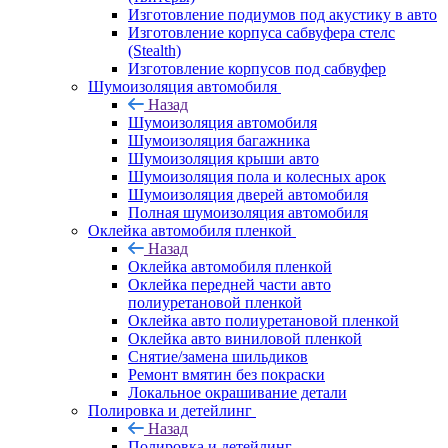
Изготовление подиумов под акустику в авто
Изготовление корпуса сабвуфера стелс
(Stealth)
Изготовление корпусов под сабвуфер
Шумоизоляция автомобиля
Назад
Шумоизоляция автомобиля
Шумоизоляция багажника
Шумоизоляция крыши авто
Шумоизоляция пола и колесных арок
Шумоизоляция дверей автомобиля
Полная шумоизоляция автомобиля
Оклейка автомобиля пленкой
Назад
Оклейка автомобиля пленкой
Оклейка передней части авто
полиуретановой пленкой
Оклейка авто полиуретановой пленкой
Оклейка авто виниловой пленкой
Снятие/замена шильдиков
Ремонт вмятин без покраски
Локальное окрашивание детали
Полировка и детейлинг
Назад
Полировка и детейлинг