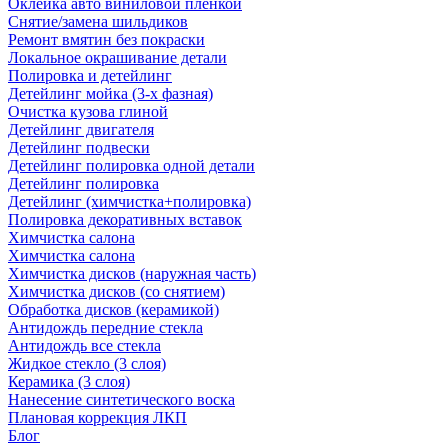
Оклейка авто виниловой пленкой
Снятие/замена шильдиков
Ремонт вмятин без покраски
Локальное окрашивание детали
Полировка и детейлинг
Детейлинг мойка (3-х фазная)
Очистка кузова глиной
Детейлинг двигателя
Детейлинг подвески
Детейлинг полировка одной детали
Детейлинг полировка
Детейлинг (химчистка+полировка)
Полировка декоративных вставок
Химчистка салона
Химчистка салона
Химчистка дисков (наружная часть)
Химчистка дисков (со снятием)
Обработка дисков (керамикой)
Антидождь передние стекла
Антидождь все стекла
Жидкое стекло (3 слоя)
Керамика (3 слоя)
Нанесение синтетического воска
Плановая коррекция ЛКП
Блог