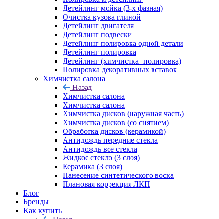
Детейлинг мойка (3-х фазная)
Очистка кузова глиной
Детейлинг двигателя
Детейлинг подвески
Детейлинг полировка одной детали
Детейлинг полировка
Детейлинг (химчистка+полировка)
Полировка декоративных вставок
Химчистка салона
Назад
Химчистка салона
Химчистка салона
Химчистка дисков (наружная часть)
Химчистка дисков (со снятием)
Обработка дисков (керамикой)
Антидождь передние стекла
Антидождь все стекла
Жидкое стекло (3 слоя)
Керамика (3 слоя)
Нанесение синтетического воска
Плановая коррекция ЛКП
Блог
Бренды
Как купить