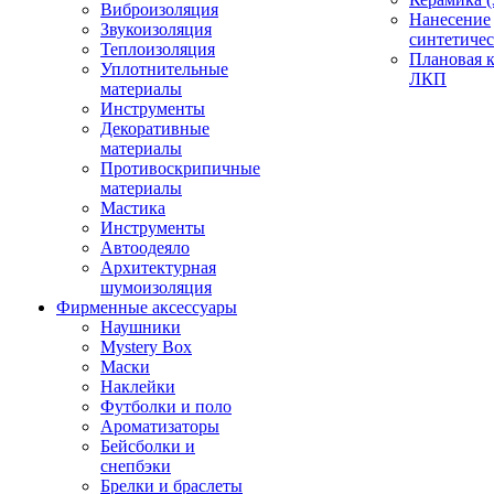
Виброизоляция
Нанесение
Звукоизоляция
синтетичес
Теплоизоляция
Плановая 
Уплотнительные
ЛКП
материалы
Инструменты
Декоративные
материалы
Противоскрипичные
материалы
Мастика
Инструменты
Автоодеяло
Архитектурная
шумоизоляция
Фирменные аксессуары
Наушники
Mystery Box
Маски
Наклейки
Футболки и поло
Ароматизаторы
Бейсболки и
снепбэки
Брелки и браслеты