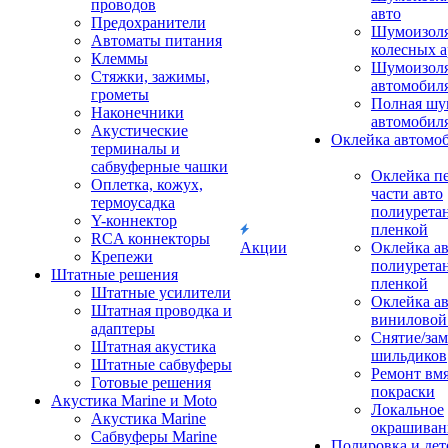
проводов
авто
Предохранители
Шумоизоля
Автоматы питания
колесных а
Клеммы
Шумоизоля
Стяжки, зажимы,
автомобил
грометы
Полная шу
Наконечники
автомобил
Акустические
Оклейка автомо
терминалы и
сабвуферные чашки
Оклейка п
Оплетка, кожух,
части авто
термоусадка
полиурета
Y-коннектор
пленкой
RCA коннекторы
Акции
Оклейка а
Крепежи
полиурета
Штатные решения
пленкой
Штатные усилители
Оклейка а
Штатная проводка и
виниловой
адаптеры
Снятие/зам
Штатная акустика
шильдиков
Штатные сабвуферы
Ремонт вмя
Готовые решения
покраски
Акустика Marine и Moto
Локальное
Акустика Marine
окрашиван
Сабвуферы Marine
Полировка и де