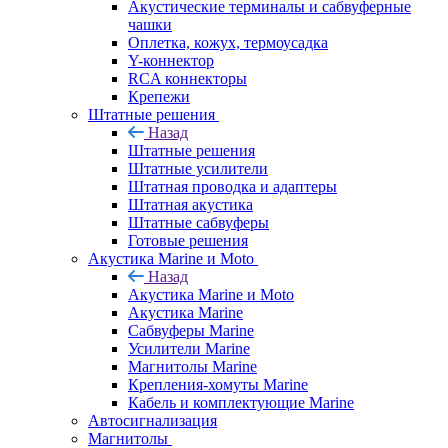
Акустические терминалы и сабвуферные
чашки
Оплетка, кожух, термоусадка
Y-коннектор
RCA коннекторы
Крепежи
Штатные решения
Назад
Штатные решения
Штатные усилители
Штатная проводка и адаптеры
Штатная акустика
Штатные сабвуферы
Готовые решения
Акустика Marine и Moto
Назад
Акустика Marine и Moto
Акустика Marine
Сабвуферы Marine
Усилители Marine
Магнитолы Marine
Крепления-хомуты Marine
Кабель и комплектующие Marine
Автосигнализация
Магнитолы