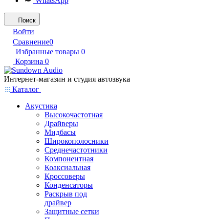
WhatsApp
Поиск
Войти
Сравнение
0
Избранные товары
0
Корзина
0
Интернет-магазин и студия автозвука
Каталог
Акустика
Высокочастотная
Драйверы
Мидбасы
Широкополосники
Среднечастотники
Компонентная
Коаксиальная
Кроссоверы
Конденсаторы
Раскрыв под
драйвер
Защитные сетки