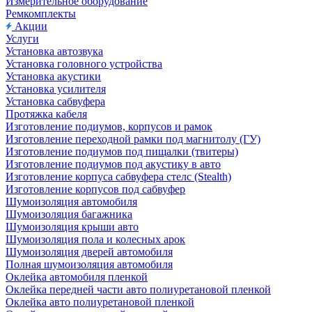
Измерительное оборудование
Ремкомплекты
Акции
Услуги
Установка автозвука
Установка головного устройства
Установка акустики
Установка усилителя
Установка сабвуфера
Протяжка кабеля
Изготовление подиумов, корпусов и рамок
Изготовление переходной рамки под магнитолу (ГУ)
Изготовление подиумов под пищалки (твитеры)
Изготовление подиумов под акустику в авто
Изготовление корпуса сабвуфера стелс (Stealth)
Изготовление корпусов под сабвуфер
Шумоизоляция автомобиля
Шумоизоляция багажника
Шумоизоляция крыши авто
Шумоизоляция пола и колесных арок
Шумоизоляция дверей автомобиля
Полная шумоизоляция автомобиля
Оклейка автомобиля пленкой
Оклейка передней части авто полиуретановой пленкой
Оклейка авто полиуретановой пленкой