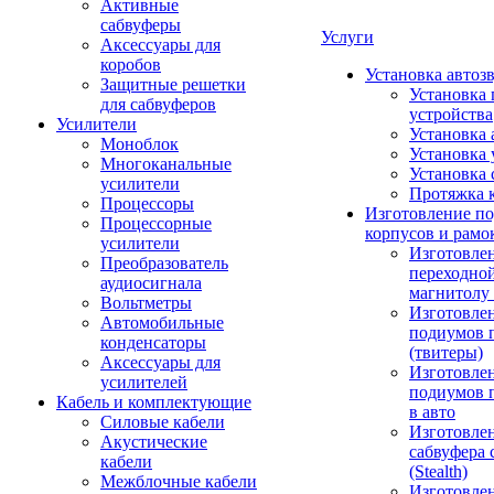
Активные
сабвуферы
Услуги
Аксессуары для
коробов
Установка автоз
Защитные решетки
Установка 
для сабвуферов
устройства
Усилители
Установка 
Моноблок
Установка 
Многоканальные
Установка 
усилители
Протяжка 
Процессоры
Изготовление п
Процессорные
корпусов и рамо
усилители
Изготовле
Преобразователь
переходно
аудиосигнала
магнитолу 
Вольтметры
Изготовле
Автомобильные
подиумов 
конденсаторы
(твитеры)
Аксессуары для
Изготовле
усилителей
подиумов 
Кабель и комплектующие
в авто
Силовые кабели
Изготовлен
Акустические
сабвуфера 
кабели
(Stealth)
Межблочные кабели
Изготовле