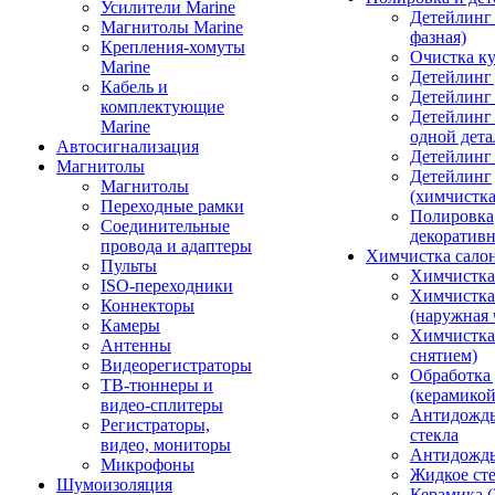
Усилители Marine
Детейлинг 
Магнитолы Marine
фазная)
Крепления-хомуты
Очистка ку
Marine
Детейлинг 
Кабель и
Детейлинг
комплектующие
Детейлинг
Marine
одной дета
Автосигнализация
Детейлинг
Магнитолы
Детейлинг
Магнитолы
(химчистк
Переходные рамки
Полировка
Соединительные
декоративн
провода и адаптеры
Химчистка сало
Пульты
Химчистка
ISO-переходники
Химчистка
Коннекторы
(наружная 
Камеры
Химчистка 
Антенны
снятием)
Видеорегистраторы
Обработка
ТВ-тюннеры и
(керамикой
видео-сплитеры
Антидождь
Регистраторы,
стекла
видео, мониторы
Антидождь 
Микрофоны
Жидкое сте
Шумоизоляция
Керамика (