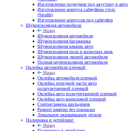
Изготовление подиумов под акустику в авто
Изготовление корпуса сабвуфера стелс
(Stealth)
Изготовление корпусов под сабвуфер
Шумоизоляция автомобиля
Назад
Шумоизоляция автомобиля
Шумоизоляция багажника
Шумоизоляция крыши авто
Шумоизоляция пола и колесных арок
Шумоизоляция дверей автомобиля
Полная шумоизоляция автомобиля
Оклейка автомобиля пленкой
Назад
Оклейка автомобиля пленкой
Оклейка передней части авто
полиуретановой пленкой
Оклейка авто полиуретановой пленкой
Оклейка авто виниловой пленкой
Снятие/замена шильдиков
Ремонт вмятин без покраски
Локальное окрашивание детали
Полировка и детейлинг
Назад
Полировка и детейлинг