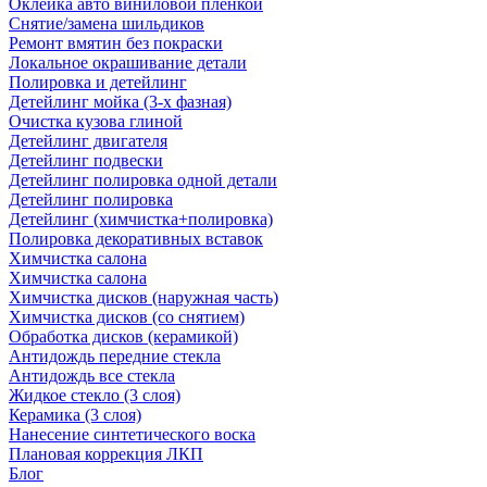
Оклейка авто виниловой пленкой
Снятие/замена шильдиков
Ремонт вмятин без покраски
Локальное окрашивание детали
Полировка и детейлинг
Детейлинг мойка (3-х фазная)
Очистка кузова глиной
Детейлинг двигателя
Детейлинг подвески
Детейлинг полировка одной детали
Детейлинг полировка
Детейлинг (химчистка+полировка)
Полировка декоративных вставок
Химчистка салона
Химчистка салона
Химчистка дисков (наружная часть)
Химчистка дисков (со снятием)
Обработка дисков (керамикой)
Антидождь передние стекла
Антидождь все стекла
Жидкое стекло (3 слоя)
Керамика (3 слоя)
Нанесение синтетического воска
Плановая коррекция ЛКП
Блог