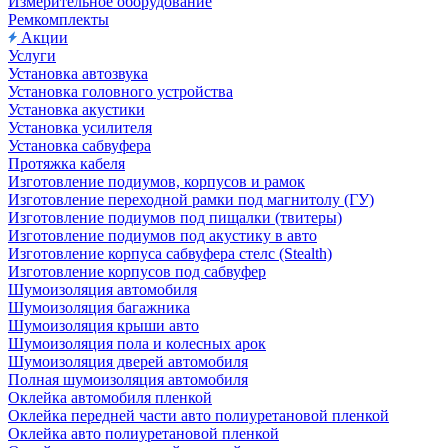
Измерительное оборудование
Ремкомплекты
Акции
Услуги
Установка автозвука
Установка головного устройства
Установка акустики
Установка усилителя
Установка сабвуфера
Протяжка кабеля
Изготовление подиумов, корпусов и рамок
Изготовление переходной рамки под магнитолу (ГУ)
Изготовление подиумов под пищалки (твитеры)
Изготовление подиумов под акустику в авто
Изготовление корпуса сабвуфера стелс (Stealth)
Изготовление корпусов под сабвуфер
Шумоизоляция автомобиля
Шумоизоляция багажника
Шумоизоляция крыши авто
Шумоизоляция пола и колесных арок
Шумоизоляция дверей автомобиля
Полная шумоизоляция автомобиля
Оклейка автомобиля пленкой
Оклейка передней части авто полиуретановой пленкой
Оклейка авто полиуретановой пленкой