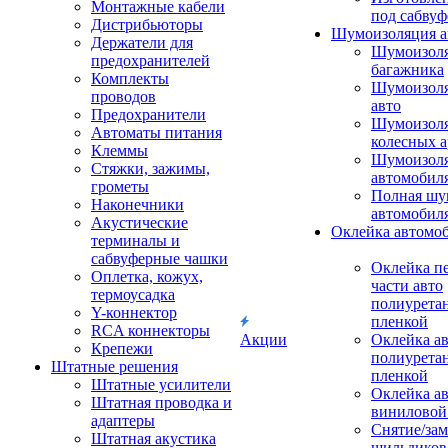
Монтажные кабели
под сабвуф
Дистрибьюторы
Шумоизоляция а
Держатели для
Шумоизол
предохранителей
багажника
Комплекты
Шумоизол
проводов
авто
Предохранители
Шумоизоля
Автоматы питания
колесных а
Клеммы
Шумоизоля
Стяжки, зажимы,
автомобил
грометы
Полная шу
Наконечники
автомобил
Акустические
Оклейка автомо
терминалы и
сабвуферные чашки
Оклейка п
Оплетка, кожух,
части авто
термоусадка
полиурета
Y-коннектор
пленкой
RCA коннекторы
Акции
Оклейка а
Крепежи
полиурета
Штатные решения
пленкой
Штатные усилители
Оклейка а
Штатная проводка и
виниловой
адаптеры
Снятие/зам
Штатная акустика
шильдиков