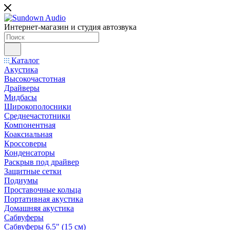
Интернет-магазин и студия автозвука
Каталог
Акустика
Высокочастотная
Драйверы
Мидбасы
Широкополосники
Среднечастотники
Компонентная
Коаксиальная
Кроссоверы
Конденсаторы
Раскрыв под драйвер
Защитные сетки
Подиумы
Проставочные кольца
Портативная акустика
Домашняя акустика
Сабвуферы
Сабвуферы 6.5" (15 см)