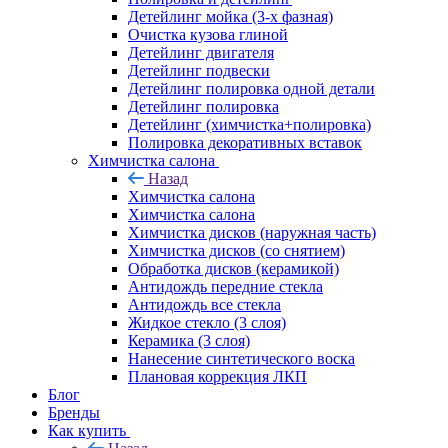
Детейлинг мойка (3-х фазная)
Очистка кузова глиной
Детейлинг двигателя
Детейлинг подвески
Детейлинг полировка одной детали
Детейлинг полировка
Детейлинг (химчистка+полировка)
Полировка декоративных вставок
Химчистка салона
Назад
Химчистка салона
Химчистка салона
Химчистка дисков (наружная часть)
Химчистка дисков (со снятием)
Обработка дисков (керамикой)
Антидождь передние стекла
Антидождь все стекла
Жидкое стекло (3 слоя)
Керамика (3 слоя)
Нанесение синтетического воска
Плановая коррекция ЛКП
Блог
Бренды
Как купить