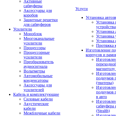
Активные
сабвуферы
Услуги
Аксессуары для
коробов
Установка автоз
Защитные решетки
Установка 
для сабвуферов
устройства
Усилители
Установка 
Моноблок
Установка 
Многоканальные
Установка 
усилители
Протяжка 
Процессоры
Изготовление п
Процессорные
корпусов и рамо
усилители
Изготовле
Преобразователь
переходно
аудиосигнала
магнитолу 
Вольтметры
Изготовле
Автомобильные
подиумов 
конденсаторы
(твитеры)
Аксессуары для
Изготовле
усилителей
подиумов 
Кабель и комплектующие
в авто
Силовые кабели
Изготовлен
Акустические
сабвуфера 
кабели
(Stealth)
Межблочные кабели
Изготовле