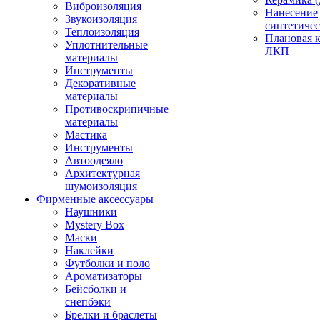
Виброизоляция
Нанесение
Звукоизоляция
синтетичес
Теплоизоляция
Плановая 
Уплотнительные
ЛКП
материалы
Инструменты
Декоративные
материалы
Противоскрипичные
материалы
Мастика
Инструменты
Автоодеяло
Архитектурная
шумоизоляция
Фирменные аксессуары
Наушники
Mystery Box
Маски
Наклейки
Футболки и поло
Ароматизаторы
Бейсболки и
снепбэки
Брелки и браслеты