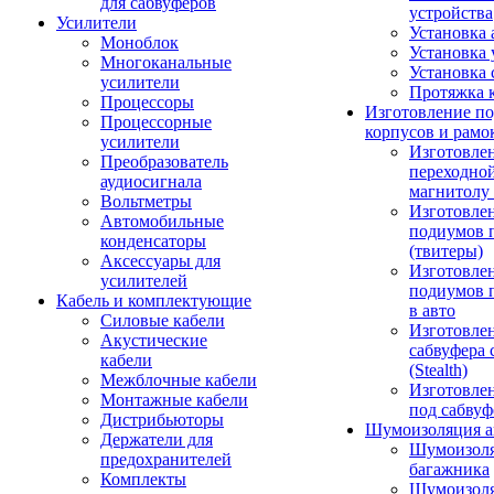
для сабвуферов
устройства
Усилители
Установка 
Моноблок
Установка 
Многоканальные
Установка 
усилители
Протяжка 
Процессоры
Изготовление п
Процессорные
корпусов и рамо
усилители
Изготовле
Преобразователь
переходно
аудиосигнала
магнитолу 
Вольтметры
Изготовле
Автомобильные
подиумов 
конденсаторы
(твитеры)
Аксессуары для
Изготовле
усилителей
подиумов 
Кабель и комплектующие
в авто
Силовые кабели
Изготовлен
Акустические
сабвуфера 
кабели
(Stealth)
Межблочные кабели
Изготовле
Монтажные кабели
под сабвуф
Дистрибьюторы
Шумоизоляция а
Держатели для
Шумоизол
предохранителей
багажника
Комплекты
Шумоизол