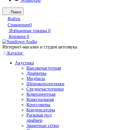
WhatsApp
Поиск
Войти
Сравнение
0
Избранные товары
0
Корзина
0
Интернет-магазин и студия автозвука
Каталог
Акустика
Высокочастотная
Драйверы
Мидбасы
Широкополосники
Среднечастотники
Компонентная
Коаксиальная
Кроссоверы
Конденсаторы
Раскрыв под
драйвер
Защитные сетки