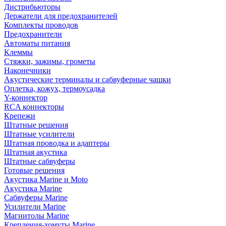
Дистрибьюторы
Держатели для предохранителей
Комплекты проводов
Предохранители
Автоматы питания
Клеммы
Стяжки, зажимы, грометы
Наконечники
Акустические терминалы и сабвуферные чашки
Оплетка, кожух, термоусадка
Y-коннектор
RCA коннекторы
Крепежи
Штатные решения
Штатные усилители
Штатная проводка и адаптеры
Штатная акустика
Штатные сабвуферы
Готовые решения
Акустика Marine и Moto
Акустика Marine
Сабвуферы Marine
Усилители Marine
Магнитолы Marine
Крепления-хомуты Marine