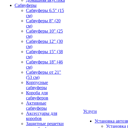
Домашняя акустика
Сабвуферы
Сабвуферы 6.5" (15
см)
Сабвуферы 8" (20
см)
Сабвуферы 10" (25
см)
Сабвуферы 12" (30
см)
Сабвуферы 15" (38
см)
Сабвуферы 18" (46
см)
Сабвуферы от 21"
(53 см)
Корпусные
сабвуферы
Короба для
сабвуферов
Активные
сабвуферы
Услуги
Аксессуары для
коробов
Установка автоз
Защитные решетки
Установка 