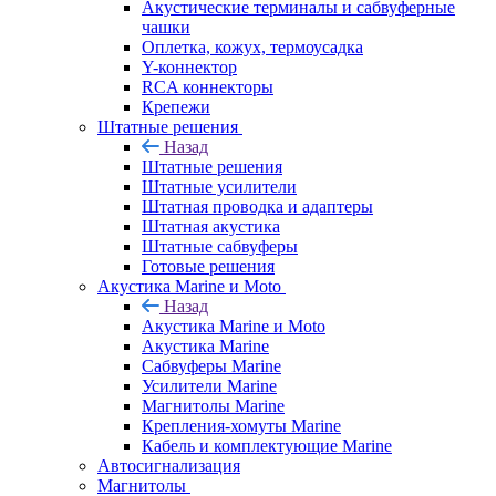
Акустические терминалы и сабвуферные
чашки
Оплетка, кожух, термоусадка
Y-коннектор
RCA коннекторы
Крепежи
Штатные решения
Назад
Штатные решения
Штатные усилители
Штатная проводка и адаптеры
Штатная акустика
Штатные сабвуферы
Готовые решения
Акустика Marine и Moto
Назад
Акустика Marine и Moto
Акустика Marine
Сабвуферы Marine
Усилители Marine
Магнитолы Marine
Крепления-хомуты Marine
Кабель и комплектующие Marine
Автосигнализация
Магнитолы