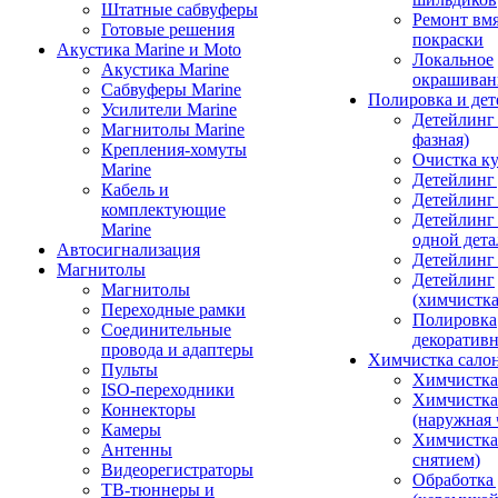
Штатные сабвуферы
Ремонт вмя
Готовые решения
покраски
Акустика Marine и Moto
Локальное
Акустика Marine
окрашиван
Сабвуферы Marine
Полировка и де
Усилители Marine
Детейлинг 
Магнитолы Marine
фазная)
Крепления-хомуты
Очистка ку
Marine
Детейлинг 
Кабель и
Детейлинг
комплектующие
Детейлинг
Marine
одной дета
Автосигнализация
Детейлинг
Магнитолы
Детейлинг
Магнитолы
(химчистк
Переходные рамки
Полировка
Соединительные
декоративн
провода и адаптеры
Химчистка сало
Пульты
Химчистка
ISO-переходники
Химчистка
Коннекторы
(наружная 
Камеры
Химчистка 
Антенны
снятием)
Видеорегистраторы
Обработка
ТВ-тюннеры и