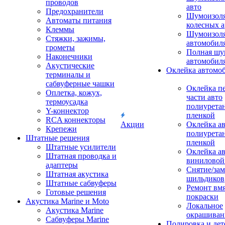
проводов
авто
Предохранители
Шумоизоля
Автоматы питания
колесных а
Клеммы
Шумоизоля
Стяжки, зажимы,
автомобил
грометы
Полная шу
Наконечники
автомобил
Акустические
Оклейка автомо
терминалы и
сабвуферные чашки
Оклейка п
Оплетка, кожух,
части авто
термоусадка
полиурета
Y-коннектор
пленкой
RCA коннекторы
Акции
Оклейка а
Крепежи
полиурета
Штатные решения
пленкой
Штатные усилители
Оклейка а
Штатная проводка и
виниловой
адаптеры
Снятие/зам
Штатная акустика
шильдиков
Штатные сабвуферы
Ремонт вмя
Готовые решения
покраски
Акустика Marine и Moto
Локальное
Акустика Marine
окрашиван
Сабвуферы Marine
Полировка и де