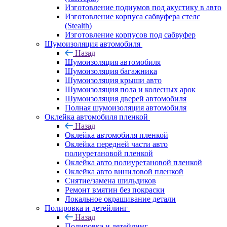
Изготовление подиумов под акустику в авто
Изготовление корпуса сабвуфера стелс
(Stealth)
Изготовление корпусов под сабвуфер
Шумоизоляция автомобиля
Назад
Шумоизоляция автомобиля
Шумоизоляция багажника
Шумоизоляция крыши авто
Шумоизоляция пола и колесных арок
Шумоизоляция дверей автомобиля
Полная шумоизоляция автомобиля
Оклейка автомобиля пленкой
Назад
Оклейка автомобиля пленкой
Оклейка передней части авто
полиуретановой пленкой
Оклейка авто полиуретановой пленкой
Оклейка авто виниловой пленкой
Снятие/замена шильдиков
Ремонт вмятин без покраски
Локальное окрашивание детали
Полировка и детейлинг
Назад
Полировка и детейлинг