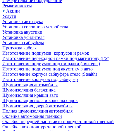
Измерительное оборудование
Ремкомплекты
Акции
Услуги
Установка автозвука
Установка головного устройства
Установка акустики
Установка усилителя
Установка сабвуфера
Протяжка кабеля
Изготовление подиумов, корпусов и рамок
Изготовление переходной рамки под магнитолу (ГУ)
Изготовление подиумов под пищалки (твитеры)
Изготовление подиумов под акустику в авто
Изготовление корпуса сабвуфера стелс (Stealth)
Изготовление корпусов под сабвуфер
Шумоизоляция автомобиля
Шумоизоляция багажника
Шумоизоляция крыши авто
Шумоизоляция пола и колесных арок
Шумоизоляция дверей автомобиля
Полная шумоизоляция автомобиля
Оклейка автомобиля пленкой
Оклейка передней части авто полиуретановой пленкой
Оклейка авто полиуретановой пленкой