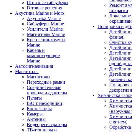
Штатные сабвуферы
Ремонт вмя
Готовые решения
покраски
Акустика Marine и Moto
Локальное
Акустика Marine
окрашиван
Сабвуферы Marine
Полировка и де
Усилители Marine
Детейлинг 
Магнитолы Marine
фазная)
Крепления-хомуты
Очистка ку
Marine
Детейлинг 
Кабель и
Детейлинг
комплектующие
Детейлинг
Marine
одной дета
Автосигнализация
Детейлинг
Магнитолы
Детейлинг
Магнитолы
(химчистк
Переходные рамки
Полировка
Соединительные
декоративн
провода и адаптеры
Химчистка сало
Пульты
Химчистка
ISO-переходники
Химчистка
Коннекторы
(наружная 
Камеры
Химчистка 
Антенны
снятием)
Видеорегистраторы
Обработка
ТВ-тюннеры и