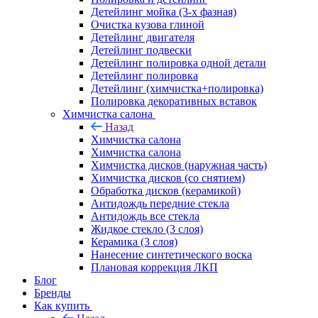
Детейлинг мойка (3-х фазная)
Очистка кузова глиной
Детейлинг двигателя
Детейлинг подвески
Детейлинг полировка одной детали
Детейлинг полировка
Детейлинг (химчистка+полировка)
Полировка декоративных вставок
Химчистка салона
Назад
Химчистка салона
Химчистка салона
Химчистка дисков (наружная часть)
Химчистка дисков (со снятием)
Обработка дисков (керамикой)
Антидождь передние стекла
Антидождь все стекла
Жидкое стекло (3 слоя)
Керамика (3 слоя)
Нанесение синтетического воска
Плановая коррекция ЛКП
Блог
Бренды
Как купить