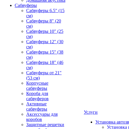
Домашняя акустика
Сабвуферы
Сабвуферы 6.5" (15
см)
Сабвуферы 8" (20
см)
Сабвуферы 10" (25
см)
Сабвуферы 12" (30
см)
Сабвуферы 15" (38
см)
Сабвуферы 18" (46
см)
Сабвуферы от 21"
(53 см)
Корпусные
сабвуферы
Короба для
сабвуферов
Активные
сабвуферы
Услуги
Аксессуары для
коробов
Установка автоз
Защитные решетки
Установка 