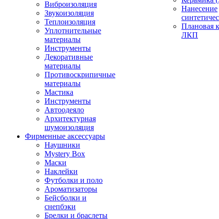
Виброизоляция
Нанесение
Звукоизоляция
синтетичес
Теплоизоляция
Плановая 
Уплотнительные
ЛКП
материалы
Инструменты
Декоративные
материалы
Противоскрипичные
материалы
Мастика
Инструменты
Автоодеяло
Архитектурная
шумоизоляция
Фирменные аксессуары
Наушники
Mystery Box
Маски
Наклейки
Футболки и поло
Ароматизаторы
Бейсболки и
снепбэки
Брелки и браслеты