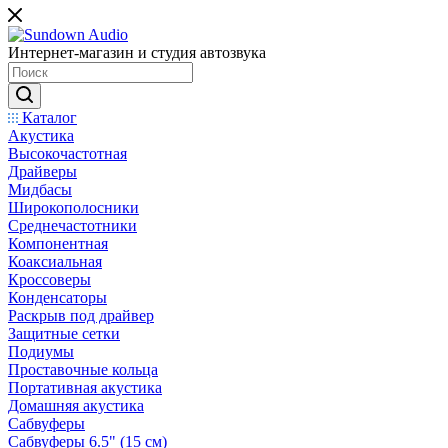
Интернет-магазин и студия автозвука
Каталог
Акустика
Высокочастотная
Драйверы
Мидбасы
Широкополосники
Среднечастотники
Компонентная
Коаксиальная
Кроссоверы
Конденсаторы
Раскрыв под драйвер
Защитные сетки
Подиумы
Проставочные кольца
Портативная акустика
Домашняя акустика
Сабвуферы
Сабвуферы 6.5" (15 см)