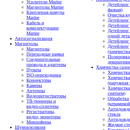
Усилители Marine
Детейлинг 
Магнитолы Marine
фазная)
Крепления-хомуты
Очистка ку
Marine
Детейлинг 
Кабель и
Детейлинг
комплектующие
Детейлинг
Marine
одной дета
Автосигнализация
Детейлинг
Магнитолы
Детейлинг
Магнитолы
(химчистк
Переходные рамки
Полировка
Соединительные
декоративн
провода и адаптеры
Химчистка сало
Пульты
Химчистка
ISO-переходники
Химчистка
Коннекторы
(наружная 
Камеры
Химчистка 
Антенны
снятием)
Видеорегистраторы
Обработка
ТВ-тюннеры и
(керамикой
видео-сплитеры
Антидождь
Регистраторы,
стекла
видео, мониторы
Антидождь 
Микрофоны
Жидкое сте
Шумоизоляция
Керамика (