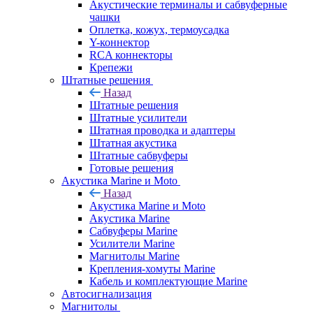
Акустические терминалы и сабвуферные
чашки
Оплетка, кожух, термоусадка
Y-коннектор
RCA коннекторы
Крепежи
Штатные решения
Назад
Штатные решения
Штатные усилители
Штатная проводка и адаптеры
Штатная акустика
Штатные сабвуферы
Готовые решения
Акустика Marine и Moto
Назад
Акустика Marine и Moto
Акустика Marine
Сабвуферы Marine
Усилители Marine
Магнитолы Marine
Крепления-хомуты Marine
Кабель и комплектующие Marine
Автосигнализация
Магнитолы