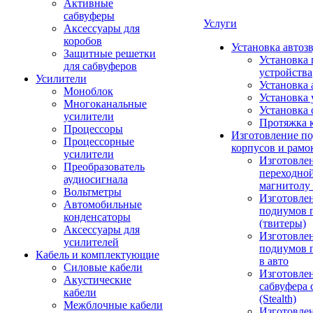
Активные
сабвуферы
Услуги
Аксессуары для
коробов
Установка автоз
Защитные решетки
Установка 
для сабвуферов
устройства
Усилители
Установка 
Моноблок
Установка 
Многоканальные
Установка 
усилители
Протяжка 
Процессоры
Изготовление п
Процессорные
корпусов и рамо
усилители
Изготовле
Преобразователь
переходно
аудиосигнала
магнитолу 
Вольтметры
Изготовле
Автомобильные
подиумов 
конденсаторы
(твитеры)
Аксессуары для
Изготовле
усилителей
подиумов 
Кабель и комплектующие
в авто
Силовые кабели
Изготовлен
Акустические
сабвуфера 
кабели
(Stealth)
Межблочные кабели
Изготовле