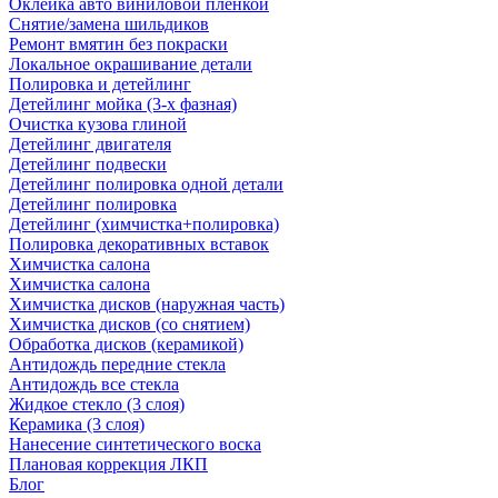
Оклейка авто виниловой пленкой
Снятие/замена шильдиков
Ремонт вмятин без покраски
Локальное окрашивание детали
Полировка и детейлинг
Детейлинг мойка (3-х фазная)
Очистка кузова глиной
Детейлинг двигателя
Детейлинг подвески
Детейлинг полировка одной детали
Детейлинг полировка
Детейлинг (химчистка+полировка)
Полировка декоративных вставок
Химчистка салона
Химчистка салона
Химчистка дисков (наружная часть)
Химчистка дисков (со снятием)
Обработка дисков (керамикой)
Антидождь передние стекла
Антидождь все стекла
Жидкое стекло (3 слоя)
Керамика (3 слоя)
Нанесение синтетического воска
Плановая коррекция ЛКП
Блог