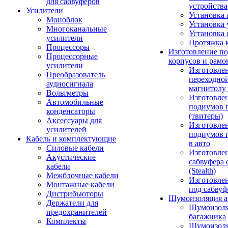
для сабвуферов
устройства
Усилители
Установка 
Моноблок
Установка 
Многоканальные
Установка 
усилители
Протяжка 
Процессоры
Изготовление п
Процессорные
корпусов и рамо
усилители
Изготовле
Преобразователь
переходно
аудиосигнала
магнитолу 
Вольтметры
Изготовле
Автомобильные
подиумов 
конденсаторы
(твитеры)
Аксессуары для
Изготовле
усилителей
подиумов 
Кабель и комплектующие
в авто
Силовые кабели
Изготовлен
Акустические
сабвуфера 
кабели
(Stealth)
Межблочные кабели
Изготовле
Монтажные кабели
под сабвуф
Дистрибьюторы
Шумоизоляция а
Держатели для
Шумоизол
предохранителей
багажника
Комплекты
Шумоизол