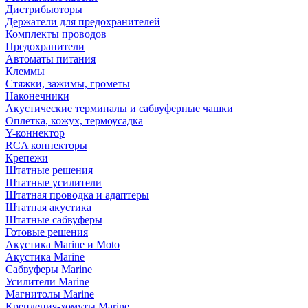
Дистрибьюторы
Держатели для предохранителей
Комплекты проводов
Предохранители
Автоматы питания
Клеммы
Стяжки, зажимы, грометы
Наконечники
Акустические терминалы и сабвуферные чашки
Оплетка, кожух, термоусадка
Y-коннектор
RCA коннекторы
Крепежи
Штатные решения
Штатные усилители
Штатная проводка и адаптеры
Штатная акустика
Штатные сабвуферы
Готовые решения
Акустика Marine и Moto
Акустика Marine
Сабвуферы Marine
Усилители Marine
Магнитолы Marine
Крепления-хомуты Marine