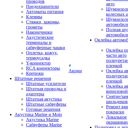
проводов
авто
Предохранители
Шумоизоля
Автоматы питания
колесных а
Клеммы
Шумоизоля
Стяжки, зажимы,
автомобил
грометы
Полная шу
Наконечники
автомобил
Акустические
Оклейка автомо
терминалы и
сабвуферные чашки
Оклейка п
Оплетка, кожух,
части авто
термоусадка
полиурета
Y-коннектор
пленкой
RCA коннекторы
Акции
Оклейка а
Крепежи
полиурета
Штатные решения
пленкой
Штатные усилители
Оклейка а
Штатная проводка и
виниловой
адаптеры
Снятие/зам
Штатная акустика
шильдиков
Штатные сабвуферы
Ремонт вмя
Готовые решения
покраски
Акустика Marine и Moto
Локальное
Акустика Marine
окрашиван
Сабвуферы Marine
Полировка и де