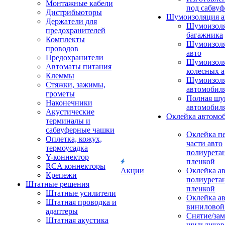
Монтажные кабели
под сабвуф
Дистрибьюторы
Шумоизоляция а
Держатели для
Шумоизол
предохранителей
багажника
Комплекты
Шумоизол
проводов
авто
Предохранители
Шумоизоля
Автоматы питания
колесных а
Клеммы
Шумоизоля
Стяжки, зажимы,
автомобил
грометы
Полная шу
Наконечники
автомобил
Акустические
Оклейка автомо
терминалы и
сабвуферные чашки
Оклейка п
Оплетка, кожух,
части авто
термоусадка
полиурета
Y-коннектор
пленкой
RCA коннекторы
Акции
Оклейка а
Крепежи
полиурета
Штатные решения
пленкой
Штатные усилители
Оклейка а
Штатная проводка и
виниловой
адаптеры
Снятие/зам
Штатная акустика
шильдиков