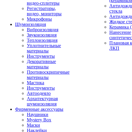
(керамикой
видео-сплитеры
Антидождь
Регистраторы,
стекла
видео, мониторы
Антидождь 
Микрофоны
Жидкое сте
Шумоизоляция
Керамика (
Виброизоляция
Нанесение
Звукоизоляция
синтетичес
Теплоизоляция
Плановая 
Уплотнительные
ЛКП
материалы
Инструменты
Декоративные
материалы
Противоскрипичные
материалы
Мастика
Инструменты
Автоодеяло
Архитектурная
шумоизоляция
Фирменные аксессуары
Наушники
Mystery Box
Маски
Наклейки