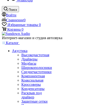
WhatsApp
Поиск
Войти
Сравнение
0
Избранные товары
0
Корзина
0
Интернет-магазин и студия автозвука
Каталог
Акустика
Высокочастотная
Драйверы
Мидбасы
Широкополосники
Среднечастотники
Компонентная
Коаксиальная
Кроссоверы
Конденсаторы
Раскрыв под
драйвер
Защитные сетки