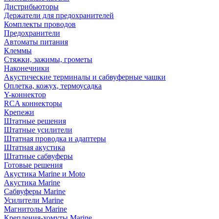
Дистрибьюторы
Держатели для предохранителей
Комплекты проводов
Предохранители
Автоматы питания
Клеммы
Стяжки, зажимы, грометы
Наконечники
Акустические терминалы и сабвуферные чашки
Оплетка, кожух, термоусадка
Y-коннектор
RCA коннекторы
Крепежи
Штатные решения
Штатные усилители
Штатная проводка и адаптеры
Штатная акустика
Штатные сабвуферы
Готовые решения
Акустика Marine и Moto
Акустика Marine
Сабвуферы Marine
Усилители Marine
Магнитолы Marine
Крепления-хомуты Marine