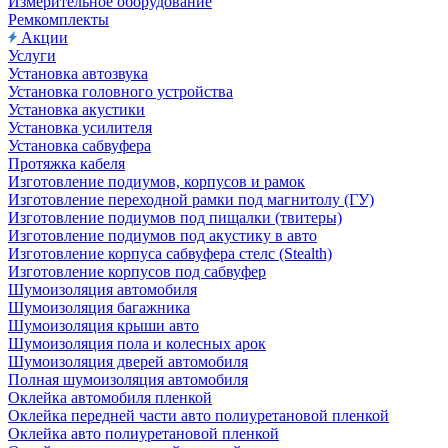
Измерительное оборудование
Ремкомплекты
Акции
Услуги
Установка автозвука
Установка головного устройства
Установка акустики
Установка усилителя
Установка сабвуфера
Протяжка кабеля
Изготовление подиумов, корпусов и рамок
Изготовление переходной рамки под магнитолу (ГУ)
Изготовление подиумов под пищалки (твитеры)
Изготовление подиумов под акустику в авто
Изготовление корпуса сабвуфера стелс (Stealth)
Изготовление корпусов под сабвуфер
Шумоизоляция автомобиля
Шумоизоляция багажника
Шумоизоляция крыши авто
Шумоизоляция пола и колесных арок
Шумоизоляция дверей автомобиля
Полная шумоизоляция автомобиля
Оклейка автомобиля пленкой
Оклейка передней части авто полиуретановой пленкой
Оклейка авто полиуретановой пленкой