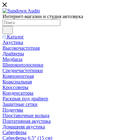
Интернет-магазин и студия автозвука
Каталог
Акустика
Высокочастотная
Драйверы
Мидбасы
Широкополосники
Среднечастотники
Компонентная
Коаксиальная
Кроссоверы
Конденсаторы
Раскрыв под драйвер
Защитные сетки
Подиумы
Проставочные кольца
Портативная акустика
Домашняя акустика
Сабвуферы
Сабвуферы 6.5" (15 см)