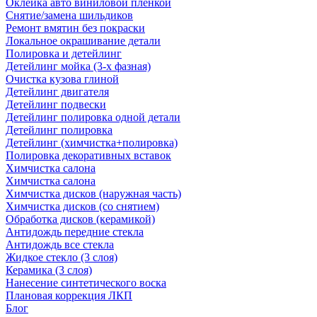
Оклейка авто виниловой пленкой
Снятие/замена шильдиков
Ремонт вмятин без покраски
Локальное окрашивание детали
Полировка и детейлинг
Детейлинг мойка (3-х фазная)
Очистка кузова глиной
Детейлинг двигателя
Детейлинг подвески
Детейлинг полировка одной детали
Детейлинг полировка
Детейлинг (химчистка+полировка)
Полировка декоративных вставок
Химчистка салона
Химчистка салона
Химчистка дисков (наружная часть)
Химчистка дисков (со снятием)
Обработка дисков (керамикой)
Антидождь передние стекла
Антидождь все стекла
Жидкое стекло (3 слоя)
Керамика (3 слоя)
Нанесение синтетического воска
Плановая коррекция ЛКП
Блог