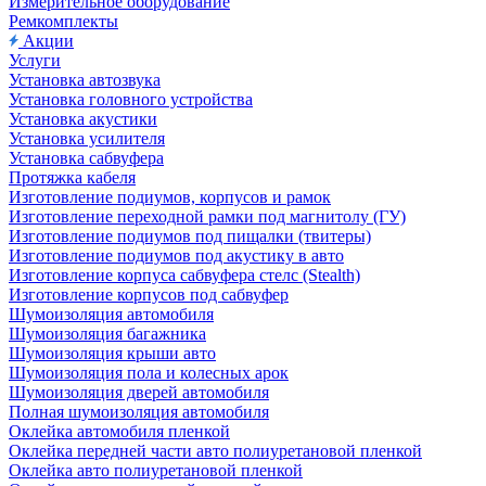
Измерительное оборудование
Ремкомплекты
Акции
Услуги
Установка автозвука
Установка головного устройства
Установка акустики
Установка усилителя
Установка сабвуфера
Протяжка кабеля
Изготовление подиумов, корпусов и рамок
Изготовление переходной рамки под магнитолу (ГУ)
Изготовление подиумов под пищалки (твитеры)
Изготовление подиумов под акустику в авто
Изготовление корпуса сабвуфера стелс (Stealth)
Изготовление корпусов под сабвуфер
Шумоизоляция автомобиля
Шумоизоляция багажника
Шумоизоляция крыши авто
Шумоизоляция пола и колесных арок
Шумоизоляция дверей автомобиля
Полная шумоизоляция автомобиля
Оклейка автомобиля пленкой
Оклейка передней части авто полиуретановой пленкой
Оклейка авто полиуретановой пленкой