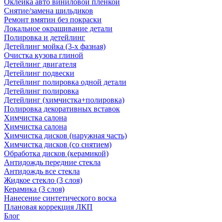
Оклейка авто виниловой пленкой
Снятие/замена шильдиков
Ремонт вмятин без покраски
Локальное окрашивание детали
Полировка и детейлинг
Детейлинг мойка (3-х фазная)
Очистка кузова глиной
Детейлинг двигателя
Детейлинг подвески
Детейлинг полировка одной детали
Детейлинг полировка
Детейлинг (химчистка+полировка)
Полировка декоративных вставок
Химчистка салона
Химчистка салона
Химчистка дисков (наружная часть)
Химчистка дисков (со снятием)
Обработка дисков (керамикой)
Антидождь передние стекла
Антидождь все стекла
Жидкое стекло (3 слоя)
Керамика (3 слоя)
Нанесение синтетического воска
Плановая коррекция ЛКП
Блог