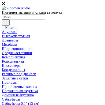
Интернет-магазин и студия автозвука
Каталог
Акустика
Высокочастотная
Драйверы
Мидбасы
Широкополосники
Среднечастотники
Компонентная
Коаксиальная
Кроссоверы
Конденсаторы
Раскрыв под драйвер
Защитные сетки
Подиумы
Проставочные кольца
Портативная акустика
Домашняя акустика
Сабвуферы
Сабвуферы 6.5" (15 см)