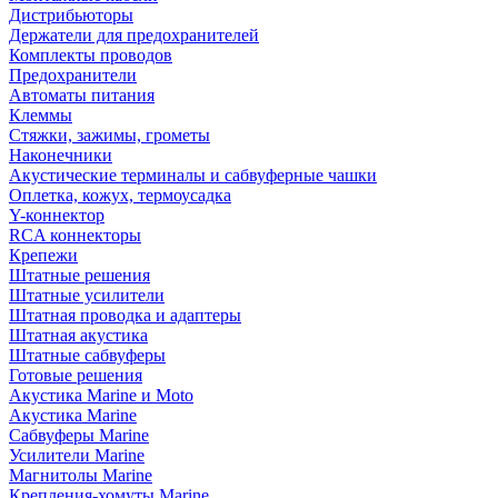
Дистрибьюторы
Держатели для предохранителей
Комплекты проводов
Предохранители
Автоматы питания
Клеммы
Стяжки, зажимы, грометы
Наконечники
Акустические терминалы и сабвуферные чашки
Оплетка, кожух, термоусадка
Y-коннектор
RCA коннекторы
Крепежи
Штатные решения
Штатные усилители
Штатная проводка и адаптеры
Штатная акустика
Штатные сабвуферы
Готовые решения
Акустика Marine и Moto
Акустика Marine
Сабвуферы Marine
Усилители Marine
Магнитолы Marine
Крепления-хомуты Marine