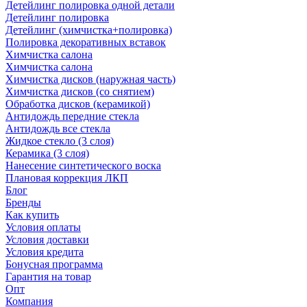
Детейлинг полировка одной детали
Детейлинг полировка
Детейлинг (химчистка+полировка)
Полировка декоративных вставок
Химчистка салона
Химчистка салона
Химчистка дисков (наружная часть)
Химчистка дисков (со снятием)
Обработка дисков (керамикой)
Антидождь передние стекла
Антидождь все стекла
Жидкое стекло (3 слоя)
Керамика (3 слоя)
Нанесение синтетического воска
Плановая коррекция ЛКП
Блог
Бренды
Как купить
Условия оплаты
Условия доставки
Условия кредита
Бонусная программа
Гарантия на товар
Опт
Компания