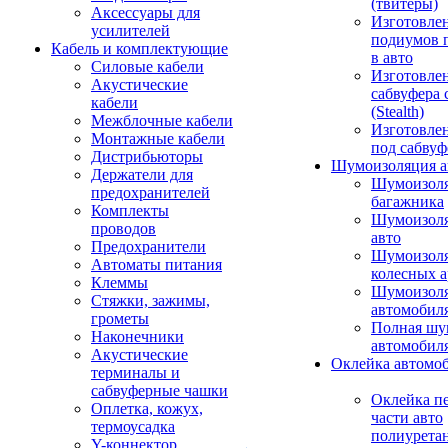
(твитеры)
Аксессуары для
Изготовле
усилителей
подиумов 
Кабель и комплектующие
в авто
Силовые кабели
Изготовлен
Акустические
сабвуфера 
кабели
(Stealth)
Межблочные кабели
Изготовле
Монтажные кабели
под сабвуф
Дистрибьюторы
Шумоизоляция а
Держатели для
Шумоизол
предохранителей
багажника
Комплекты
Шумоизол
проводов
авто
Предохранители
Шумоизоля
Автоматы питания
колесных а
Клеммы
Шумоизоля
Стяжки, зажимы,
автомобил
грометы
Полная шу
Наконечники
автомобил
Акустические
Оклейка автомо
терминалы и
сабвуферные чашки
Оклейка п
Оплетка, кожух,
части авто
термоусадка
полиурета
Y-коннектор