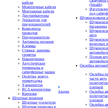
сабвуфера 
кабели
(Stealth)
Межблочные кабели
Изготовле
Монтажные кабели
под сабвуф
Дистрибьюторы
Шумоизоляция а
Держатели для
Шумоизол
предохранителей
багажника
Комплекты
Шумоизол
проводов
авто
Предохранители
Шумоизоля
Автоматы питания
колесных а
Клеммы
Шумоизоля
Стяжки, зажимы,
автомобил
грометы
Полная шу
Наконечники
автомобил
Акустические
Оклейка автомо
терминалы и
сабвуферные чашки
Оклейка п
Оплетка, кожух,
части авто
термоусадка
полиурета
Y-коннектор
пленкой
RCA коннекторы
Акции
Оклейка а
Крепежи
полиурета
Штатные решения
пленкой
Штатные усилители
Оклейка а
Штатная проводка и