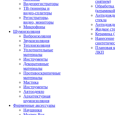
снятием)
Видеорегистраторы
Обработка
ТВ-тюннеры и
(керамикой
видео-сплитеры
Антидождь
Регистраторы,
стекла
видео, мониторы
Антидождь 
Микрофоны
Жидкое сте
Шумоизоляция
Керамика (
Виброизоляция
Нанесение
Звукоизоляция
синтетичес
Теплоизоляция
Плановая 
Уплотнительные
ЛКП
материалы
Инструменты
Декоративные
материалы
Противоскрипичные
материалы
Мастика
Инструменты
Автоодеяло
Архитектурная
шумоизоляция
Фирменные аксессуары
Наушники
Mystery Box