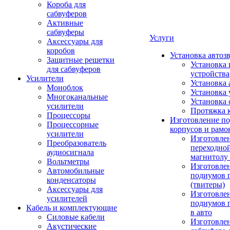
Короба для
сабвуферов
Активные
сабвуферы
Услуги
Аксессуары для
коробов
Установка автоз
Защитные решетки
Установка 
для сабвуферов
устройства
Усилители
Установка 
Моноблок
Установка 
Многоканальные
Установка 
усилители
Протяжка 
Процессоры
Изготовление п
Процессорные
корпусов и рамо
усилители
Изготовле
Преобразователь
переходно
аудиосигнала
магнитолу 
Вольтметры
Изготовле
Автомобильные
подиумов 
конденсаторы
(твитеры)
Аксессуары для
Изготовле
усилителей
подиумов 
Кабель и комплектующие
в авто
Силовые кабели
Изготовлен
Акустические