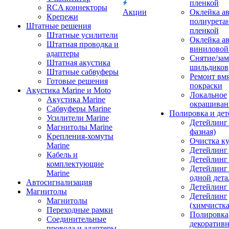
пленкой
RCA коннекторы
Акции
Оклейка а
Крепежи
полиурета
Штатные решения
пленкой
Штатные усилители
Оклейка а
Штатная проводка и
виниловой
адаптеры
Снятие/зам
Штатная акустика
шильдиков
Штатные сабвуферы
Ремонт вмя
Готовые решения
покраски
Акустика Marine и Moto
Локальное
Акустика Marine
окрашиван
Сабвуферы Marine
Полировка и де
Усилители Marine
Детейлинг 
Магнитолы Marine
фазная)
Крепления-хомуты
Очистка ку
Marine
Детейлинг 
Кабель и
Детейлинг
комплектующие
Детейлинг
Marine
одной дета
Автосигнализация
Детейлинг
Магнитолы
Детейлинг
Магнитолы
(химчистк
Переходные рамки
Полировка
Соединительные
декоративн
провода и адаптеры