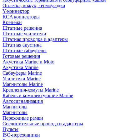
Оплетка, кожух, термоусадка
Y-коннектор
RCA коннекторы
Крепежи
Штатные решения
Штатные усилители
Штатная проводка и адаптеры
Штатная акустика
Штатные сабвуферы
Готовые решения
Акустика Marine и Moto
Акустика Marine
Сабвуферы Marine
Усилители Marine
Магнитолы Marine
Крепления-хомуты Marine
Кабель и комплектующие Marine
Автосигнализация
Магнитолы
Магнитолы
Переходные рамки
Соединительные провода и адаптеры
Пульты
ISO-переходники