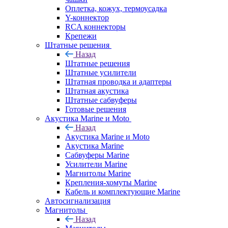
Оплетка, кожух, термоусадка
Y-коннектор
RCA коннекторы
Крепежи
Штатные решения
Назад
Штатные решения
Штатные усилители
Штатная проводка и адаптеры
Штатная акустика
Штатные сабвуферы
Готовые решения
Акустика Marine и Moto
Назад
Акустика Marine и Moto
Акустика Marine
Сабвуферы Marine
Усилители Marine
Магнитолы Marine
Крепления-хомуты Marine
Кабель и комплектующие Marine
Автосигнализация
Магнитолы
Назад