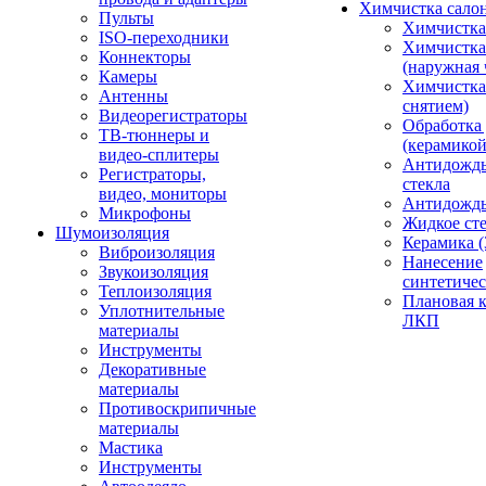
Химчистка сало
Пульты
Химчистка
ISO-переходники
Химчистка
Коннекторы
(наружная 
Камеры
Химчистка 
Антенны
снятием)
Видеорегистраторы
Обработка
ТВ-тюннеры и
(керамикой
видео-сплитеры
Антидождь
Регистраторы,
стекла
видео, мониторы
Антидождь 
Микрофоны
Жидкое сте
Шумоизоляция
Керамика (
Виброизоляция
Нанесение
Звукоизоляция
синтетичес
Теплоизоляция
Плановая 
Уплотнительные
ЛКП
материалы
Инструменты
Декоративные
материалы
Противоскрипичные
материалы
Мастика
Инструменты