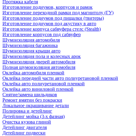
Протяжка кабеля
Изготовление подиумов, корпусов и рамок
Изготовление переходной рамки под магнитолу (ГУ)
Изготовление подиумов под пищалки (твитеры)
Изготовление подиумов под акустику в авто
Изготовление корпуса сабвуфера стелс (Stealth)
Изготовление корпусов под сабвуфер
Шумоизоляция автомобиля
Шумоизоляция багажника
Шумоизоляция крыши авто
Шумоизоляция пола и колесных арок
Шумоизоляция дверей автомобиля
Полная шумоизоляция автомобиля
Оклейка автомобиля пленкой
Оклейка передней части авто полиуретановой пленкой
Оклейка авто полиуретановой пленкой
Оклейка авто виниловой пленкой
Снятие/замена шильдиков
Ремонт вмятин без покраски
Локальное окрашивание детали
Полировка и детейлинг
Детейлинг мойка (3-х фазная)
Очистка кузова глиной
Детейлинг двигателя
Детейлинг подвески