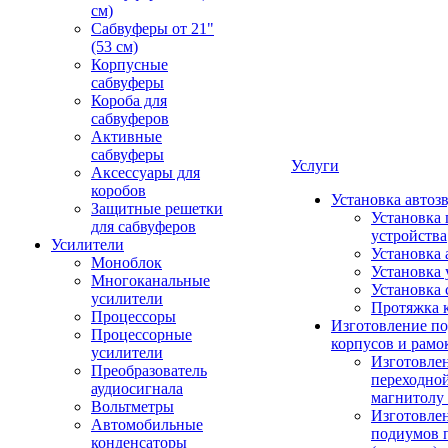
см)
Сабвуферы от 21"
(53 см)
Корпусные
сабвуферы
Короба для
сабвуферов
Активные
сабвуферы
Услуги
Аксессуары для
коробов
Установка автоз
Защитные решетки
Установка 
для сабвуферов
устройства
Усилители
Установка 
Моноблок
Установка 
Многоканальные
Установка 
усилители
Протяжка 
Процессоры
Изготовление п
Процессорные
корпусов и рамо
усилители
Изготовле
Преобразователь
переходно
аудиосигнала
магнитолу 
Вольтметры
Изготовле
Автомобильные
подиумов 
конденсаторы