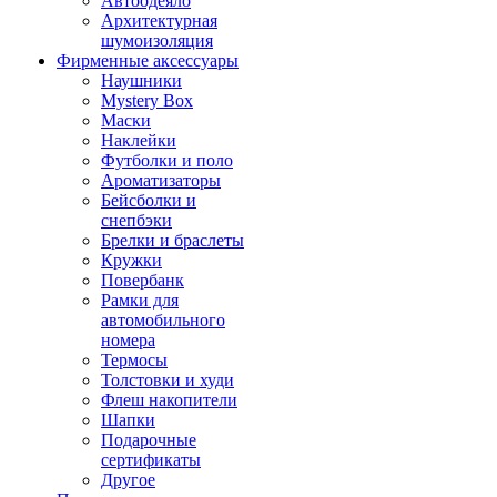
Автоодеяло
Архитектурная
шумоизоляция
Фирменные аксессуары
Наушники
Mystery Box
Маски
Наклейки
Футболки и поло
Ароматизаторы
Бейсболки и
снепбэки
Брелки и браслеты
Кружки
Повербанк
Рамки для
автомобильного
номера
Термосы
Толстовки и худи
Флеш накопители
Шапки
Подарочные
сертификаты
Другое