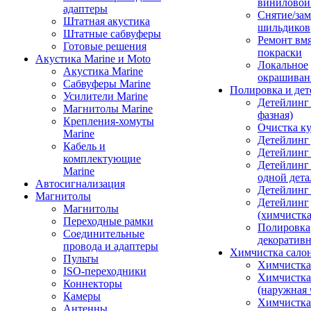
виниловой
адаптеры
Снятие/зам
Штатная акустика
шильдиков
Штатные сабвуферы
Ремонт вмя
Готовые решения
покраски
Акустика Marine и Moto
Локальное
Акустика Marine
окрашиван
Сабвуферы Marine
Полировка и де
Усилители Marine
Детейлинг 
Магнитолы Marine
фазная)
Крепления-хомуты
Очистка ку
Marine
Детейлинг 
Кабель и
Детейлинг
комплектующие
Детейлинг
Marine
одной дета
Автосигнализация
Детейлинг
Магнитолы
Детейлинг
Магнитолы
(химчистк
Переходные рамки
Полировка
Соединительные
декоративн
провода и адаптеры
Химчистка сало
Пульты
Химчистка
ISO-переходники
Химчистка
Коннекторы
(наружная 
Камеры
Химчистка 
Антенны