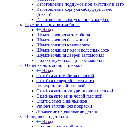
Изготовление подиумов под акустику в авто
Изготовление корпуса сабвуфера стелс
(Stealth)
Изготовление корпусов под сабвуфер
Шумоизоляция автомобиля
Назад
Шумоизоляция автомобиля
Шумоизоляция багажника
Шумоизоляция крыши авто
Шумоизоляция пола и колесных арок
Шумоизоляция дверей автомобиля
Полная шумоизоляция автомобиля
Оклейка автомобиля пленкой
Назад
Оклейка автомобиля пленкой
Оклейка передней части авто
полиуретановой пленкой
Оклейка авто полиуретановой пленкой
Оклейка авто виниловой пленкой
Снятие/замена шильдиков
Ремонт вмятин без покраски
Локальное окрашивание детали
Полировка и детейлинг
Назад
Полировка и детейлинг