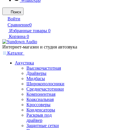
WhatsApp
Поиск
Войти
Сравнение
0
Избранные товары
0
Корзина
0
Интернет-магазин и студия автозвука
Каталог
Акустика
Высокочастотная
Драйверы
Мидбасы
Широкополосники
Среднечастотники
Компонентная
Коаксиальная
Кроссоверы
Конденсаторы
Раскрыв под
драйвер
Защитные сетки