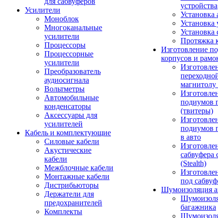
для сабвуферов
устройства
Усилители
Установка 
Моноблок
Установка 
Многоканальные
Установка 
усилители
Протяжка 
Процессоры
Изготовление п
Процессорные
корпусов и рамо
усилители
Изготовле
Преобразователь
переходно
аудиосигнала
магнитолу 
Вольтметры
Изготовле
Автомобильные
подиумов 
конденсаторы
(твитеры)
Аксессуары для
Изготовле
усилителей
подиумов 
Кабель и комплектующие
в авто
Силовые кабели
Изготовлен
Акустические
сабвуфера 
кабели
(Stealth)
Межблочные кабели
Изготовле
Монтажные кабели
под сабвуф
Дистрибьюторы
Шумоизоляция а
Держатели для
Шумоизол
предохранителей
багажника
Комплекты
Шумоизол