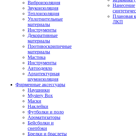
Виброизоляция
Нанесение
Звукоизоляция
синтетичес
Теплоизоляция
Плановая 
Уплотнительные
ЛКП
материалы
Инструменты
Декоративные
материалы
Противоскрипичные
материалы
Мастика
Инструменты
Автоодеяло
Архитектурная
шумоизоляция
Фирменные аксессуары
Наушники
Mystery Box
Маски
Наклейки
Футболки и поло
Ароматизаторы
Бейсболки и
снепбэки
Брелки и браслеты