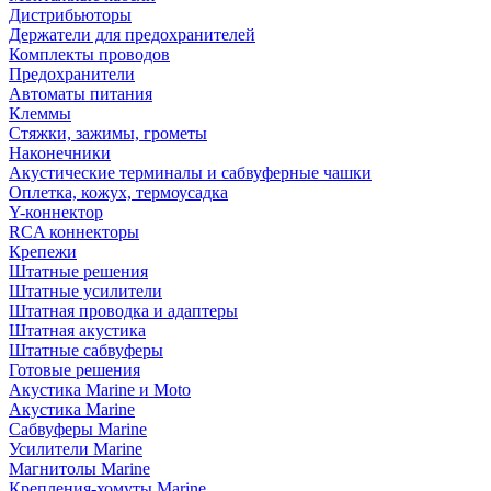
Дистрибьюторы
Держатели для предохранителей
Комплекты проводов
Предохранители
Автоматы питания
Клеммы
Стяжки, зажимы, грометы
Наконечники
Акустические терминалы и сабвуферные чашки
Оплетка, кожух, термоусадка
Y-коннектор
RCA коннекторы
Крепежи
Штатные решения
Штатные усилители
Штатная проводка и адаптеры
Штатная акустика
Штатные сабвуферы
Готовые решения
Акустика Marine и Moto
Акустика Marine
Сабвуферы Marine
Усилители Marine
Магнитолы Marine
Крепления-хомуты Marine