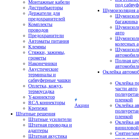
Монтажные кабели
под сабвуф
Дистрибьюторы
Шумоизоляция а
Держатели для
Шумоизол
предохранителей
багажника
Комплекты
Шумоизол
проводов
авто
Предохранители
Шумоизоля
Автоматы питания
колесных а
Клеммы
Шумоизоля
Стяжки, зажимы,
автомобил
грометы
Полная шу
Наконечники
автомобил
Акустические
Оклейка автомо
терминалы и
сабвуферные чашки
Оклейка п
Оплетка, кожух,
части авто
термоусадка
полиурета
Y-коннектор
пленкой
RCA коннекторы
Акции
Оклейка а
Крепежи
полиурета
Штатные решения
пленкой
Штатные усилители
Оклейка а
Штатная проводка и
виниловой
адаптеры
Снятие/зам
Штатная акустика
шильдиков