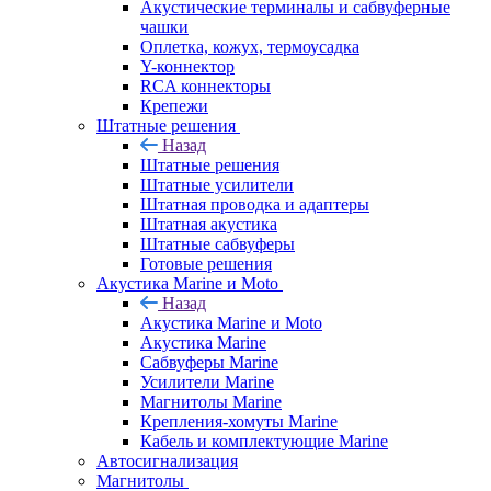
Акустические терминалы и сабвуферные
чашки
Оплетка, кожух, термоусадка
Y-коннектор
RCA коннекторы
Крепежи
Штатные решения
Назад
Штатные решения
Штатные усилители
Штатная проводка и адаптеры
Штатная акустика
Штатные сабвуферы
Готовые решения
Акустика Marine и Moto
Назад
Акустика Marine и Moto
Акустика Marine
Сабвуферы Marine
Усилители Marine
Магнитолы Marine
Крепления-хомуты Marine
Кабель и комплектующие Marine
Автосигнализация
Магнитолы