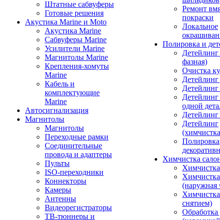
Штатные сабвуферы
Ремонт вмя
Готовые решения
покраски
Акустика Marine и Moto
Локальное
Акустика Marine
окрашиван
Сабвуферы Marine
Полировка и де
Усилители Marine
Детейлинг 
Магнитолы Marine
фазная)
Крепления-хомуты
Очистка ку
Marine
Детейлинг 
Кабель и
Детейлинг
комплектующие
Детейлинг
Marine
одной дета
Автосигнализация
Детейлинг
Магнитолы
Детейлинг
Магнитолы
(химчистк
Переходные рамки
Полировка
Соединительные
декоративн
провода и адаптеры
Химчистка сало
Пульты
Химчистка
ISO-переходники
Химчистка
Коннекторы
(наружная 
Камеры
Химчистка 
Антенны
снятием)
Видеорегистраторы
Обработка
ТВ-тюннеры и