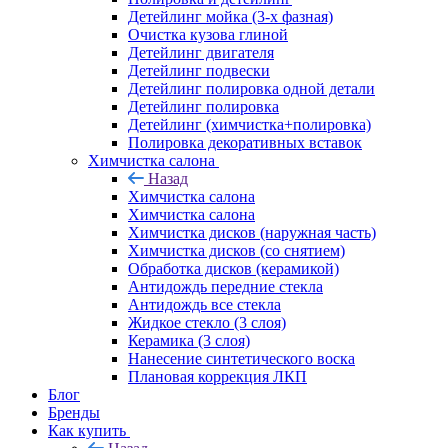
Детейлинг мойка (3-х фазная)
Очистка кузова глиной
Детейлинг двигателя
Детейлинг подвески
Детейлинг полировка одной детали
Детейлинг полировка
Детейлинг (химчистка+полировка)
Полировка декоративных вставок
Химчистка салона
Назад
Химчистка салона
Химчистка салона
Химчистка дисков (наружная часть)
Химчистка дисков (со снятием)
Обработка дисков (керамикой)
Антидождь передние стекла
Антидождь все стекла
Жидкое стекло (3 слоя)
Керамика (3 слоя)
Нанесение синтетического воска
Плановая коррекция ЛКП
Блог
Бренды
Как купить