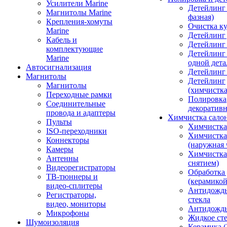
Усилители Marine
Детейлинг 
Магнитолы Marine
фазная)
Крепления-хомуты
Очистка ку
Marine
Детейлинг 
Кабель и
Детейлинг
комплектующие
Детейлинг
Marine
одной дета
Автосигнализация
Детейлинг
Магнитолы
Детейлинг
Магнитолы
(химчистк
Переходные рамки
Полировка
Соединительные
декоративн
провода и адаптеры
Химчистка сало
Пульты
Химчистка
ISO-переходники
Химчистка
Коннекторы
(наружная 
Камеры
Химчистка 
Антенны
снятием)
Видеорегистраторы
Обработка
ТВ-тюннеры и
(керамикой
видео-сплитеры
Антидождь
Регистраторы,
стекла
видео, мониторы
Антидождь 
Микрофоны
Жидкое сте
Шумоизоляция
Керамика (