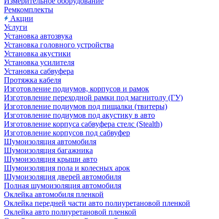
Измерительное оборудование
Ремкомплекты
Акции
Услуги
Установка автозвука
Установка головного устройства
Установка акустики
Установка усилителя
Установка сабвуфера
Протяжка кабеля
Изготовление подиумов, корпусов и рамок
Изготовление переходной рамки под магнитолу (ГУ)
Изготовление подиумов под пищалки (твитеры)
Изготовление подиумов под акустику в авто
Изготовление корпуса сабвуфера стелс (Stealth)
Изготовление корпусов под сабвуфер
Шумоизоляция автомобиля
Шумоизоляция багажника
Шумоизоляция крыши авто
Шумоизоляция пола и колесных арок
Шумоизоляция дверей автомобиля
Полная шумоизоляция автомобиля
Оклейка автомобиля пленкой
Оклейка передней части авто полиуретановой пленкой
Оклейка авто полиуретановой пленкой