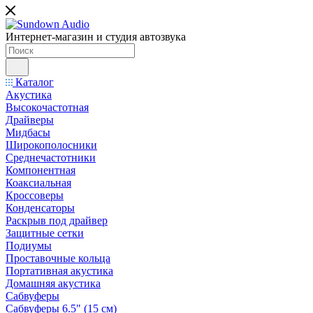
Интернет-магазин и студия автозвука
Каталог
Акустика
Высокочастотная
Драйверы
Мидбасы
Широкополосники
Среднечастотники
Компонентная
Коаксиальная
Кроссоверы
Конденсаторы
Раскрыв под драйвер
Защитные сетки
Подиумы
Проставочные кольца
Портативная акустика
Домашняя акустика
Сабвуферы
Сабвуферы 6.5" (15 см)