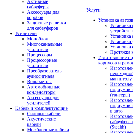
Активные
сабвуферы
Услуги
Аксессуары для
коробов
Установка автоз
Защитные решетки
Установка 
для сабвуферов
устройства
Усилители
Установка 
Моноблок
Установка 
Многоканальные
Установка 
усилители
Протяжка 
Процессоры
Изготовление п
Процессорные
корпусов и рамо
усилители
Изготовле
Преобразователь
переходно
аудиосигнала
магнитолу 
Вольтметры
Изготовле
Автомобильные
подиумов 
конденсаторы
(твитеры)
Аксессуары для
Изготовле
усилителей
подиумов 
Кабель и комплектующие
в авто
Силовые кабели
Изготовлен
Акустические
сабвуфера 
кабели
(Stealth)
Межблочные кабели
Изготовле