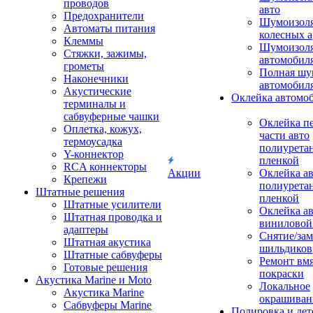
проводов
авто
Предохранители
Шумоизоля
Автоматы питания
колесных а
Клеммы
Шумоизоля
Стяжки, зажимы,
автомобил
грометы
Полная шу
Наконечники
автомобил
Акустические
Оклейка автомо
терминалы и
сабвуферные чашки
Оклейка п
Оплетка, кожух,
части авто
термоусадка
полиурета
Y-коннектор
пленкой
RCA коннекторы
Акции
Оклейка а
Крепежи
полиурета
Штатные решения
пленкой
Штатные усилители
Оклейка а
Штатная проводка и
виниловой
адаптеры
Снятие/зам
Штатная акустика
шильдиков
Штатные сабвуферы
Ремонт вмя
Готовые решения
покраски
Акустика Marine и Moto
Локальное
Акустика Marine
окрашиван
Сабвуферы Marine
Полировка и де