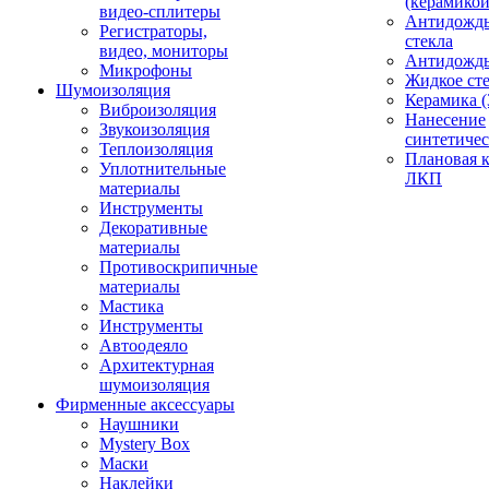
(керамикой
видео-сплитеры
Антидождь
Регистраторы,
стекла
видео, мониторы
Антидождь 
Микрофоны
Жидкое сте
Шумоизоляция
Керамика (
Виброизоляция
Нанесение
Звукоизоляция
синтетичес
Теплоизоляция
Плановая 
Уплотнительные
ЛКП
материалы
Инструменты
Декоративные
материалы
Противоскрипичные
материалы
Мастика
Инструменты
Автоодеяло
Архитектурная
шумоизоляция
Фирменные аксессуары
Наушники
Mystery Box
Маски
Наклейки