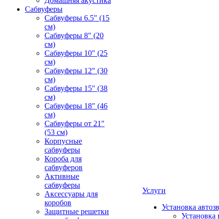
Домашняя акустика
Сабвуферы
Сабвуферы 6.5" (15
см)
Сабвуферы 8" (20
см)
Сабвуферы 10" (25
см)
Сабвуферы 12" (30
см)
Сабвуферы 15" (38
см)
Сабвуферы 18" (46
см)
Сабвуферы от 21"
(53 см)
Корпусные
сабвуферы
Короба для
сабвуферов
Активные
сабвуферы
Услуги
Аксессуары для
коробов
Установка автоз
Защитные решетки
Установка 