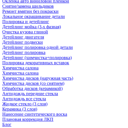
Оклейка авто виниловой пленкой
Снятие/замена шильдиков
Ремонт вмятин без покраски
Локальное окрашивание детали
Полировка и детейлинг
Детейлинг мойка (3-х фазная)
Очистка кузова глиной
Детейлинг двигателя
Детейлинг подвески
Детейлинг полировка одной детали
Детейлинг полировка
Детейлинг (химчистка+полировка)
Полировка декоративных вставок
Химчистка салона
Химчистка салона
Химчистка дисков (наружная часть)
Химчистка дисков (со снятием)
Обработка дисков (керамикой)
Антидождь передние стекла
Антидождь все стекла
Жидкое стекло (3 слоя)
Керамика (3 слоя)
Нанесение синтетического воска
Плановая коррекция ЛКП
Блог