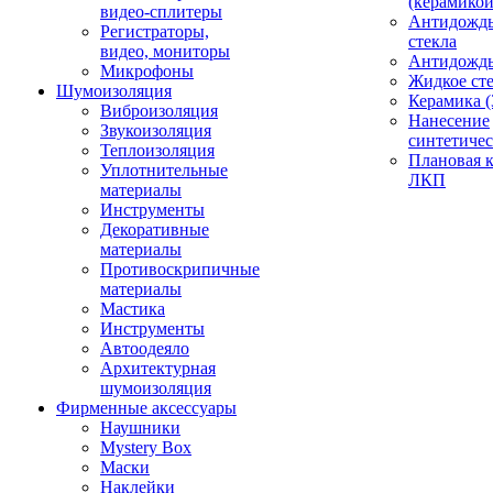
(керамикой
видео-сплитеры
Антидождь
Регистраторы,
стекла
видео, мониторы
Антидождь 
Микрофоны
Жидкое сте
Шумоизоляция
Керамика (
Виброизоляция
Нанесение
Звукоизоляция
синтетичес
Теплоизоляция
Плановая 
Уплотнительные
ЛКП
материалы
Инструменты
Декоративные
материалы
Противоскрипичные
материалы
Мастика
Инструменты
Автоодеяло
Архитектурная
шумоизоляция
Фирменные аксессуары
Наушники
Mystery Box
Маски
Наклейки