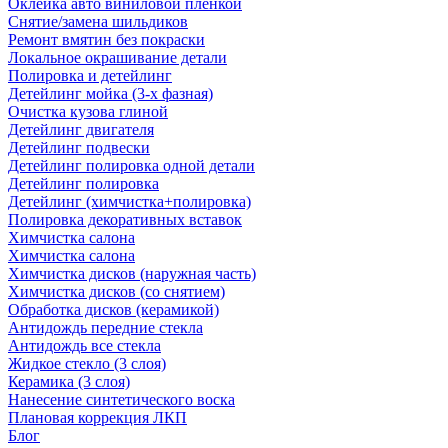
Оклейка авто виниловой пленкой
Снятие/замена шильдиков
Ремонт вмятин без покраски
Локальное окрашивание детали
Полировка и детейлинг
Детейлинг мойка (3-х фазная)
Очистка кузова глиной
Детейлинг двигателя
Детейлинг подвески
Детейлинг полировка одной детали
Детейлинг полировка
Детейлинг (химчистка+полировка)
Полировка декоративных вставок
Химчистка салона
Химчистка салона
Химчистка дисков (наружная часть)
Химчистка дисков (со снятием)
Обработка дисков (керамикой)
Антидождь передние стекла
Антидождь все стекла
Жидкое стекло (3 слоя)
Керамика (3 слоя)
Нанесение синтетического воска
Плановая коррекция ЛКП
Блог