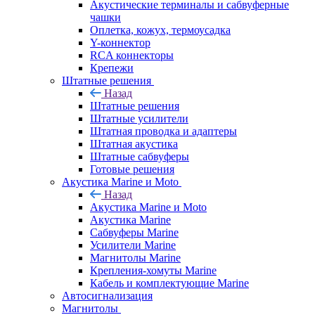
Акустические терминалы и сабвуферные
чашки
Оплетка, кожух, термоусадка
Y-коннектор
RCA коннекторы
Крепежи
Штатные решения
Назад
Штатные решения
Штатные усилители
Штатная проводка и адаптеры
Штатная акустика
Штатные сабвуферы
Готовые решения
Акустика Marine и Moto
Назад
Акустика Marine и Moto
Акустика Marine
Сабвуферы Marine
Усилители Marine
Магнитолы Marine
Крепления-хомуты Marine
Кабель и комплектующие Marine
Автосигнализация
Магнитолы