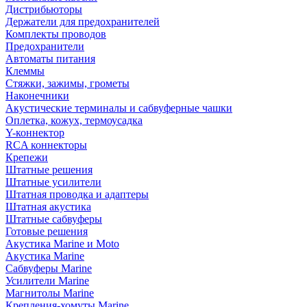
Дистрибьюторы
Держатели для предохранителей
Комплекты проводов
Предохранители
Автоматы питания
Клеммы
Стяжки, зажимы, грометы
Наконечники
Акустические терминалы и сабвуферные чашки
Оплетка, кожух, термоусадка
Y-коннектор
RCA коннекторы
Крепежи
Штатные решения
Штатные усилители
Штатная проводка и адаптеры
Штатная акустика
Штатные сабвуферы
Готовые решения
Акустика Marine и Moto
Акустика Marine
Сабвуферы Marine
Усилители Marine
Магнитолы Marine
Крепления-хомуты Marine