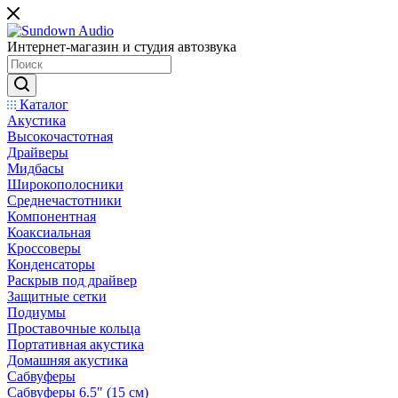
Интернет-магазин и студия автозвука
Каталог
Акустика
Высокочастотная
Драйверы
Мидбасы
Широкополосники
Среднечастотники
Компонентная
Коаксиальная
Кроссоверы
Конденсаторы
Раскрыв под драйвер
Защитные сетки
Подиумы
Проставочные кольца
Портативная акустика
Домашняя акустика
Сабвуферы
Сабвуферы 6.5" (15 см)