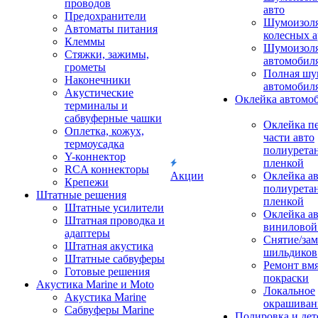
проводов
авто
Предохранители
Шумоизоля
Автоматы питания
колесных а
Клеммы
Шумоизоля
Стяжки, зажимы,
автомобил
грометы
Полная шу
Наконечники
автомобил
Акустические
Оклейка автомо
терминалы и
сабвуферные чашки
Оклейка п
Оплетка, кожух,
части авто
термоусадка
полиурета
Y-коннектор
пленкой
RCA коннекторы
Акции
Оклейка а
Крепежи
полиурета
Штатные решения
пленкой
Штатные усилители
Оклейка а
Штатная проводка и
виниловой
адаптеры
Снятие/зам
Штатная акустика
шильдиков
Штатные сабвуферы
Ремонт вмя
Готовые решения
покраски
Акустика Marine и Moto
Локальное
Акустика Marine
окрашиван
Сабвуферы Marine
Полировка и де