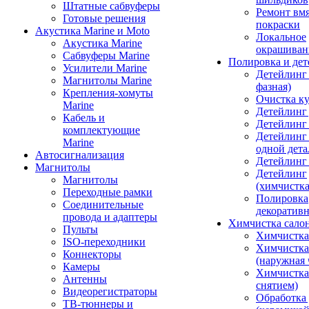
Штатные сабвуферы
Ремонт вмя
Готовые решения
покраски
Акустика Marine и Moto
Локальное
Акустика Marine
окрашиван
Сабвуферы Marine
Полировка и де
Усилители Marine
Детейлинг 
Магнитолы Marine
фазная)
Крепления-хомуты
Очистка ку
Marine
Детейлинг 
Кабель и
Детейлинг
комплектующие
Детейлинг
Marine
одной дета
Автосигнализация
Детейлинг
Магнитолы
Детейлинг
Магнитолы
(химчистк
Переходные рамки
Полировка
Соединительные
декоративн
провода и адаптеры
Химчистка сало
Пульты
Химчистка
ISO-переходники
Химчистка
Коннекторы
(наружная 
Камеры
Химчистка 
Антенны
снятием)
Видеорегистраторы
Обработка
ТВ-тюннеры и