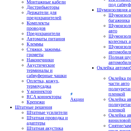
Монтажные кабели
под сабвуф
Дистрибьюторы
Шумоизоляция а
Держатели для
Шумоизол
предохранителей
багажника
Комплекты
Шумоизол
проводов
авто
Предохранители
Шумоизоля
Автоматы питания
колесных а
Клеммы
Шумоизоля
Стяжки, зажимы,
автомобил
грометы
Полная шу
Наконечники
автомобил
Акустические
Оклейка автомо
терминалы и
сабвуферные чашки
Оклейка п
Оплетка, кожух,
части авто
термоусадка
полиурета
Y-коннектор
пленкой
RCA коннекторы
Акции
Оклейка а
Крепежи
полиурета
Штатные решения
пленкой
Штатные усилители
Оклейка а
Штатная проводка и
виниловой
адаптеры
Снятие/зам
Штатная акустика
шильдиков