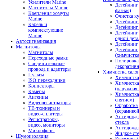
Усилители Marine
Детейлинг 
Магнитолы Marine
фазная)
Крепления-хомуты
Очистка ку
Marine
Детейлинг 
Кабель и
Детейлинг
комплектующие
Детейлинг
Marine
одной дета
Автосигнализация
Детейлинг
Магнитолы
Детейлинг
Магнитолы
(химчистк
Переходные рамки
Полировка
Соединительные
декоративн
провода и адаптеры
Химчистка сало
Пульты
Химчистка
ISO-переходники
Химчистка
Коннекторы
(наружная 
Камеры
Химчистка 
Антенны
снятием)
Видеорегистраторы
Обработка
ТВ-тюннеры и
(керамикой
видео-сплитеры
Антидождь
Регистраторы,
стекла
видео, мониторы
Антидождь 
Микрофоны
Жидкое сте
Шумоизоляция
Керамика (