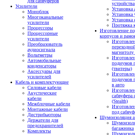
для сабвуферов
устройства
Усилители
Установка 
Моноблок
Установка 
Многоканальные
Установка 
усилители
Протяжка 
Процессоры
Изготовление п
Процессорные
корпусов и рамо
усилители
Изготовле
Преобразователь
переходно
аудиосигнала
магнитолу 
Вольтметры
Изготовле
Автомобильные
подиумов 
конденсаторы
(твитеры)
Аксессуары для
Изготовле
усилителей
подиумов 
Кабель и комплектующие
в авто
Силовые кабели
Изготовлен
Акустические
сабвуфера 
кабели
(Stealth)
Межблочные кабели
Изготовле
Монтажные кабели
под сабвуф
Дистрибьюторы
Шумоизоляция а
Держатели для
Шумоизол
предохранителей
багажника
Комплекты
Шумоизол