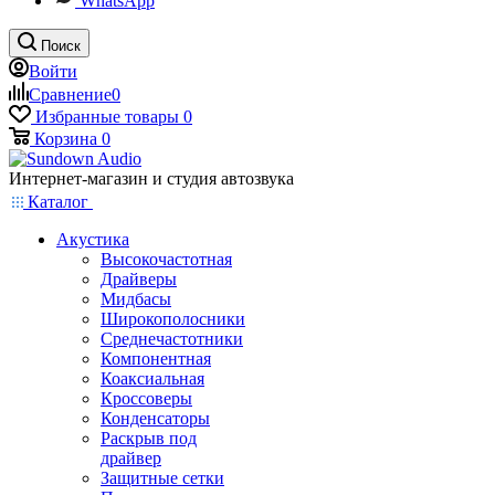
WhatsApp
Поиск
Войти
Сравнение
0
Избранные товары
0
Корзина
0
Интернет-магазин и студия автозвука
Каталог
Акустика
Высокочастотная
Драйверы
Мидбасы
Широкополосники
Среднечастотники
Компонентная
Коаксиальная
Кроссоверы
Конденсаторы
Раскрыв под
драйвер
Защитные сетки