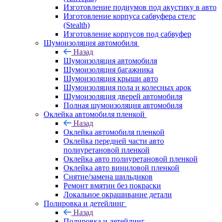
Изготовление подиумов под акустику в авто
Изготовление корпуса сабвуфера стелс
(Stealth)
Изготовление корпусов под сабвуфер
Шумоизоляция автомобиля
Назад
Шумоизоляция автомобиля
Шумоизоляция багажника
Шумоизоляция крыши авто
Шумоизоляция пола и колесных арок
Шумоизоляция дверей автомобиля
Полная шумоизоляция автомобиля
Оклейка автомобиля пленкой
Назад
Оклейка автомобиля пленкой
Оклейка передней части авто
полиуретановой пленкой
Оклейка авто полиуретановой пленкой
Оклейка авто виниловой пленкой
Снятие/замена шильдиков
Ремонт вмятин без покраски
Локальное окрашивание детали
Полировка и детейлинг
Назад
Полировка и детейлинг