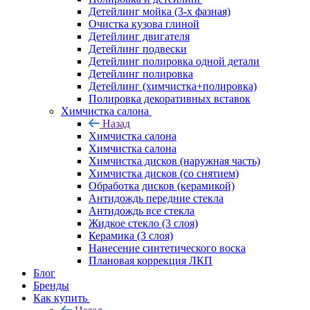
Детейлинг мойка (3-х фазная)
Очистка кузова глиной
Детейлинг двигателя
Детейлинг подвески
Детейлинг полировка одной детали
Детейлинг полировка
Детейлинг (химчистка+полировка)
Полировка декоративных вставок
Химчистка салона
Назад
Химчистка салона
Химчистка салона
Химчистка дисков (наружная часть)
Химчистка дисков (со снятием)
Обработка дисков (керамикой)
Антидождь передние стекла
Антидождь все стекла
Жидкое стекло (3 слоя)
Керамика (3 слоя)
Нанесение синтетического воска
Плановая коррекция ЛКП
Блог
Бренды
Как купить