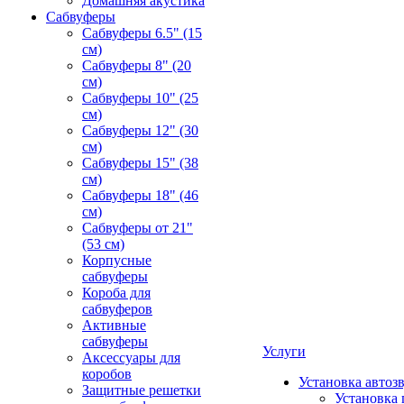
Домашняя акустика
Сабвуферы
Сабвуферы 6.5" (15
см)
Сабвуферы 8" (20
см)
Сабвуферы 10" (25
см)
Сабвуферы 12" (30
см)
Сабвуферы 15" (38
см)
Сабвуферы 18" (46
см)
Сабвуферы от 21"
(53 см)
Корпусные
сабвуферы
Короба для
сабвуферов
Активные
сабвуферы
Услуги
Аксессуары для
коробов
Установка автоз
Защитные решетки
Установка 