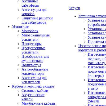
Активные
сабвуферы
Услуги
Аксессуары для
коробов
Установка автоз
Защитные решетки
Установка 
для сабвуферов
устройства
Усилители
Установка 
Моноблок
Установка 
Многоканальные
Установка 
усилители
Протяжка 
Процессоры
Изготовление п
Процессорные
корпусов и рамо
усилители
Изготовле
Преобразователь
переходно
аудиосигнала
магнитолу 
Вольтметры
Изготовле
Автомобильные
подиумов 
конденсаторы
(твитеры)
Аксессуары для
Изготовле
усилителей
подиумов 
Кабель и комплектующие
в авто
Силовые кабели
Изготовлен
Акустические
сабвуфера 
кабели
(Stealth)
Межблочные кабели
Изготовле