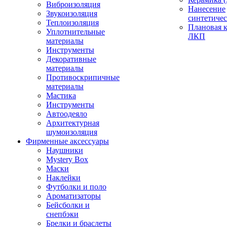
Виброизоляция
Нанесение
Звукоизоляция
синтетичес
Теплоизоляция
Плановая 
Уплотнительные
ЛКП
материалы
Инструменты
Декоративные
материалы
Противоскрипичные
материалы
Мастика
Инструменты
Автоодеяло
Архитектурная
шумоизоляция
Фирменные аксессуары
Наушники
Mystery Box
Маски
Наклейки
Футболки и поло
Ароматизаторы
Бейсболки и
снепбэки
Брелки и браслеты