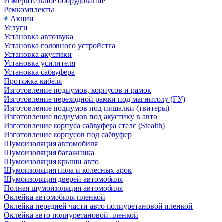
Измерительное оборудование
Ремкомплекты
Акции
Услуги
Установка автозвука
Установка головного устройства
Установка акустики
Установка усилителя
Установка сабвуфера
Протяжка кабеля
Изготовление подиумов, корпусов и рамок
Изготовление переходной рамки под магнитолу (ГУ)
Изготовление подиумов под пищалки (твитеры)
Изготовление подиумов под акустику в авто
Изготовление корпуса сабвуфера стелс (Stealth)
Изготовление корпусов под сабвуфер
Шумоизоляция автомобиля
Шумоизоляция багажника
Шумоизоляция крыши авто
Шумоизоляция пола и колесных арок
Шумоизоляция дверей автомобиля
Полная шумоизоляция автомобиля
Оклейка автомобиля пленкой
Оклейка передней части авто полиуретановой пленкой
Оклейка авто полиуретановой пленкой