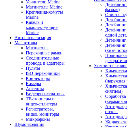
Усилители Marine
Детейлинг 
Магнитолы Marine
фазная)
Крепления-хомуты
Очистка ку
Marine
Детейлинг 
Кабель и
Детейлинг
комплектующие
Детейлинг
Marine
одной дета
Автосигнализация
Детейлинг
Магнитолы
Детейлинг
Магнитолы
(химчистк
Переходные рамки
Полировка
Соединительные
декоративн
провода и адаптеры
Химчистка сало
Пульты
Химчистка
ISO-переходники
Химчистка
Коннекторы
(наружная 
Камеры
Химчистка 
Антенны
снятием)
Видеорегистраторы
Обработка
ТВ-тюннеры и
(керамикой
видео-сплитеры
Антидождь
Регистраторы,
стекла
видео, мониторы
Антидождь 
Микрофоны
Жидкое сте
Шумоизоляция
Керамика (