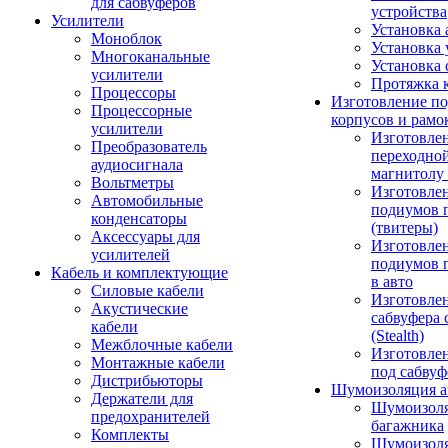
для сабвуферов
устройства
Усилители
Установка 
Моноблок
Установка 
Многоканальные
Установка 
усилители
Протяжка 
Процессоры
Изготовление п
Процессорные
корпусов и рамо
усилители
Изготовле
Преобразователь
переходно
аудиосигнала
магнитолу 
Вольтметры
Изготовле
Автомобильные
подиумов 
конденсаторы
(твитеры)
Аксессуары для
Изготовле
усилителей
подиумов 
Кабель и комплектующие
в авто
Силовые кабели
Изготовлен
Акустические
сабвуфера 
кабели
(Stealth)
Межблочные кабели
Изготовле
Монтажные кабели
под сабвуф
Дистрибьюторы
Шумоизоляция а
Держатели для
Шумоизол
предохранителей
багажника
Комплекты
Шумоизол