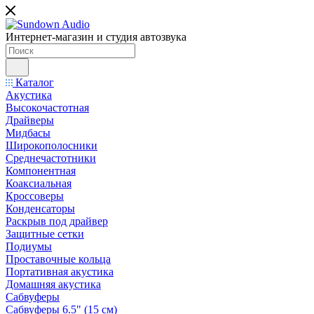
Интернет-магазин и студия автозвука
Каталог
Акустика
Высокочастотная
Драйверы
Мидбасы
Широкополосники
Среднечастотники
Компонентная
Коаксиальная
Кроссоверы
Конденсаторы
Раскрыв под драйвер
Защитные сетки
Подиумы
Проставочные кольца
Портативная акустика
Домашняя акустика
Сабвуферы
Сабвуферы 6.5" (15 см)