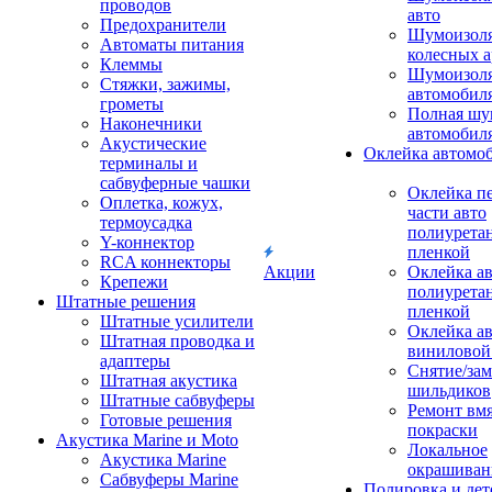
проводов
авто
Предохранители
Шумоизоля
Автоматы питания
колесных а
Клеммы
Шумоизоля
Стяжки, зажимы,
автомобил
грометы
Полная шу
Наконечники
автомобил
Акустические
Оклейка автомо
терминалы и
сабвуферные чашки
Оклейка п
Оплетка, кожух,
части авто
термоусадка
полиурета
Y-коннектор
пленкой
RCA коннекторы
Акции
Оклейка а
Крепежи
полиурета
Штатные решения
пленкой
Штатные усилители
Оклейка а
Штатная проводка и
виниловой
адаптеры
Снятие/зам
Штатная акустика
шильдиков
Штатные сабвуферы
Ремонт вмя
Готовые решения
покраски
Акустика Marine и Moto
Локальное
Акустика Marine
окрашиван
Сабвуферы Marine
Полировка и де