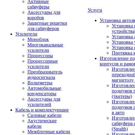
Активные
сабвуферы
Услуги
Аксессуары для
коробов
Установка автоз
Защитные решетки
Установка 
для сабвуферов
устройства
Усилители
Установка 
Моноблок
Установка 
Многоканальные
Установка 
усилители
Протяжка 
Процессоры
Изготовление п
Процессорные
корпусов и рамо
усилители
Изготовле
Преобразователь
переходно
аудиосигнала
магнитолу 
Вольтметры
Изготовле
Автомобильные
подиумов 
конденсаторы
(твитеры)
Аксессуары для
Изготовле
усилителей
подиумов 
Кабель и комплектующие
в авто
Силовые кабели
Изготовлен
Акустические
сабвуфера 
кабели
(Stealth)
Межблочные кабели
Изготовле