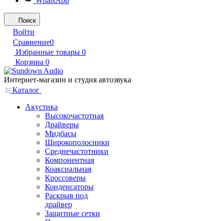
WhatsApp
Поиск
Войти
Сравнение
0
Избранные товары
0
Корзина
0
Интернет-магазин и студия автозвука
Каталог
Акустика
Высокочастотная
Драйверы
Мидбасы
Широкополосники
Среднечастотники
Компонентная
Коаксиальная
Кроссоверы
Конденсаторы
Раскрыв под
драйвер
Защитные сетки