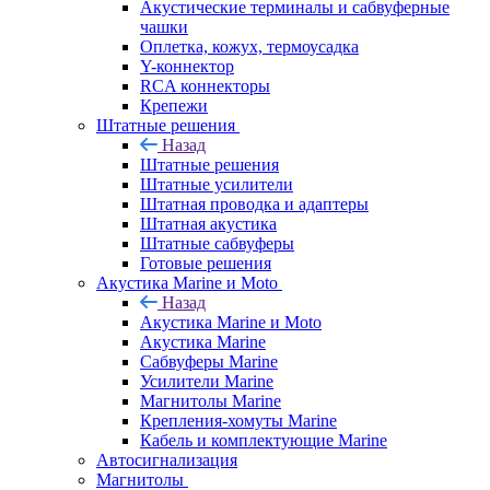
Акустические терминалы и сабвуферные
чашки
Оплетка, кожух, термоусадка
Y-коннектор
RCA коннекторы
Крепежи
Штатные решения
Назад
Штатные решения
Штатные усилители
Штатная проводка и адаптеры
Штатная акустика
Штатные сабвуферы
Готовые решения
Акустика Marine и Moto
Назад
Акустика Marine и Moto
Акустика Marine
Сабвуферы Marine
Усилители Marine
Магнитолы Marine
Крепления-хомуты Marine
Кабель и комплектующие Marine
Автосигнализация
Магнитолы