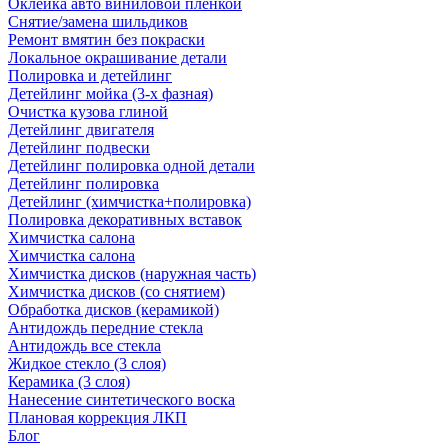
Оклейка авто виниловой пленкой
Снятие/замена шильдиков
Ремонт вмятин без покраски
Локальное окрашивание детали
Полировка и детейлинг
Детейлинг мойка (3-х фазная)
Очистка кузова глиной
Детейлинг двигателя
Детейлинг подвески
Детейлинг полировка одной детали
Детейлинг полировка
Детейлинг (химчистка+полировка)
Полировка декоративных вставок
Химчистка салона
Химчистка салона
Химчистка дисков (наружная часть)
Химчистка дисков (со снятием)
Обработка дисков (керамикой)
Антидождь передние стекла
Антидождь все стекла
Жидкое стекло (3 слоя)
Керамика (3 слоя)
Нанесение синтетического воска
Плановая коррекция ЛКП
Блог