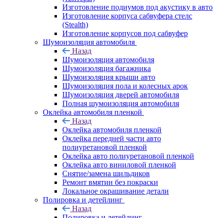
Изготовление подиумов под акустику в авто
Изготовление корпуса сабвуфера стелс
(Stealth)
Изготовление корпусов под сабвуфер
Шумоизоляция автомобиля
Назад
Шумоизоляция автомобиля
Шумоизоляция багажника
Шумоизоляция крыши авто
Шумоизоляция пола и колесных арок
Шумоизоляция дверей автомобиля
Полная шумоизоляция автомобиля
Оклейка автомобиля пленкой
Назад
Оклейка автомобиля пленкой
Оклейка передней части авто
полиуретановой пленкой
Оклейка авто полиуретановой пленкой
Оклейка авто виниловой пленкой
Снятие/замена шильдиков
Ремонт вмятин без покраски
Локальное окрашивание детали
Полировка и детейлинг
Назад
Полировка и детейлинг