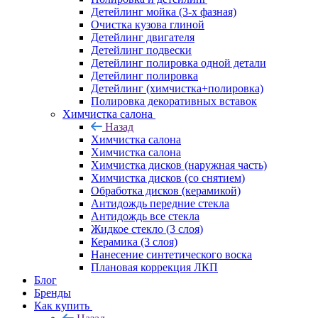
Детейлинг мойка (3-х фазная)
Очистка кузова глиной
Детейлинг двигателя
Детейлинг подвески
Детейлинг полировка одной детали
Детейлинг полировка
Детейлинг (химчистка+полировка)
Полировка декоративных вставок
Химчистка салона
Назад
Химчистка салона
Химчистка салона
Химчистка дисков (наружная часть)
Химчистка дисков (со снятием)
Обработка дисков (керамикой)
Антидождь передние стекла
Антидождь все стекла
Жидкое стекло (3 слоя)
Керамика (3 слоя)
Нанесение синтетического воска
Плановая коррекция ЛКП
Блог
Бренды
Как купить