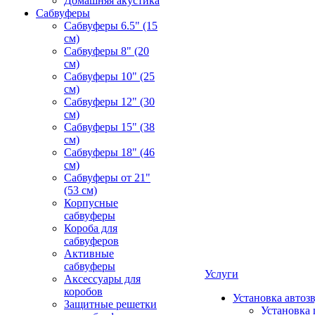
Домашняя акустика
Сабвуферы
Сабвуферы 6.5" (15
см)
Сабвуферы 8" (20
см)
Сабвуферы 10" (25
см)
Сабвуферы 12" (30
см)
Сабвуферы 15" (38
см)
Сабвуферы 18" (46
см)
Сабвуферы от 21"
(53 см)
Корпусные
сабвуферы
Короба для
сабвуферов
Активные
сабвуферы
Услуги
Аксессуары для
коробов
Установка автоз
Защитные решетки
Установка 