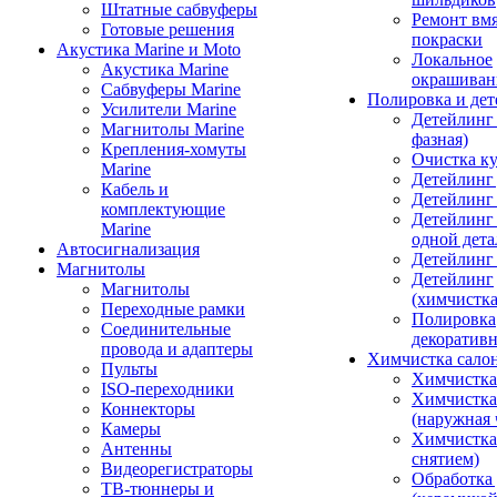
Штатные сабвуферы
Ремонт вмя
Готовые решения
покраски
Акустика Marine и Moto
Локальное
Акустика Marine
окрашиван
Сабвуферы Marine
Полировка и де
Усилители Marine
Детейлинг 
Магнитолы Marine
фазная)
Крепления-хомуты
Очистка ку
Marine
Детейлинг 
Кабель и
Детейлинг
комплектующие
Детейлинг
Marine
одной дета
Автосигнализация
Детейлинг
Магнитолы
Детейлинг
Магнитолы
(химчистк
Переходные рамки
Полировка
Соединительные
декоративн
провода и адаптеры
Химчистка сало
Пульты
Химчистка
ISO-переходники
Химчистка
Коннекторы
(наружная 
Камеры
Химчистка 
Антенны
снятием)
Видеорегистраторы
Обработка
ТВ-тюннеры и