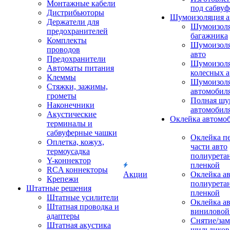
Монтажные кабели
под сабвуф
Дистрибьюторы
Шумоизоляция а
Держатели для
Шумоизол
предохранителей
багажника
Комплекты
Шумоизол
проводов
авто
Предохранители
Шумоизоля
Автоматы питания
колесных а
Клеммы
Шумоизоля
Стяжки, зажимы,
автомобил
грометы
Полная шу
Наконечники
автомобил
Акустические
Оклейка автомо
терминалы и
сабвуферные чашки
Оклейка п
Оплетка, кожух,
части авто
термоусадка
полиурета
Y-коннектор
пленкой
RCA коннекторы
Акции
Оклейка а
Крепежи
полиурета
Штатные решения
пленкой
Штатные усилители
Оклейка а
Штатная проводка и
виниловой
адаптеры
Снятие/зам
Штатная акустика
шильдиков