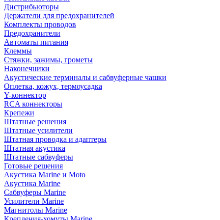
Дистрибьюторы
Держатели для предохранителей
Комплекты проводов
Предохранители
Автоматы питания
Клеммы
Стяжки, зажимы, грометы
Наконечники
Акустические терминалы и сабвуферные чашки
Оплетка, кожух, термоусадка
Y-коннектор
RCA коннекторы
Крепежи
Штатные решения
Штатные усилители
Штатная проводка и адаптеры
Штатная акустика
Штатные сабвуферы
Готовые решения
Акустика Marine и Moto
Акустика Marine
Сабвуферы Marine
Усилители Marine
Магнитолы Marine
Крепления-хомуты Marine