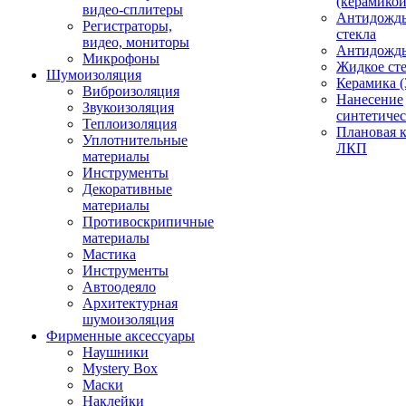
(керамикой
видео-сплитеры
Антидождь
Регистраторы,
стекла
видео, мониторы
Антидождь 
Микрофоны
Жидкое сте
Шумоизоляция
Керамика (
Виброизоляция
Нанесение
Звукоизоляция
синтетичес
Теплоизоляция
Плановая 
Уплотнительные
ЛКП
материалы
Инструменты
Декоративные
материалы
Противоскрипичные
материалы
Мастика
Инструменты
Автоодеяло
Архитектурная
шумоизоляция
Фирменные аксессуары
Наушники
Mystery Box
Маски
Наклейки