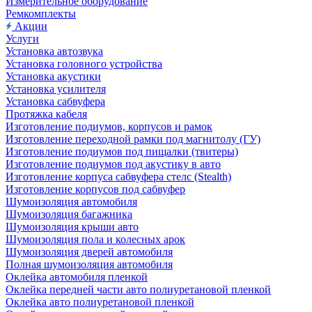
Измерительное оборудование
Ремкомплекты
Акции
Услуги
Установка автозвука
Установка головного устройства
Установка акустики
Установка усилителя
Установка сабвуфера
Протяжка кабеля
Изготовление подиумов, корпусов и рамок
Изготовление переходной рамки под магнитолу (ГУ)
Изготовление подиумов под пищалки (твитеры)
Изготовление подиумов под акустику в авто
Изготовление корпуса сабвуфера стелс (Stealth)
Изготовление корпусов под сабвуфер
Шумоизоляция автомобиля
Шумоизоляция багажника
Шумоизоляция крыши авто
Шумоизоляция пола и колесных арок
Шумоизоляция дверей автомобиля
Полная шумоизоляция автомобиля
Оклейка автомобиля пленкой
Оклейка передней части авто полиуретановой пленкой
Оклейка авто полиуретановой пленкой