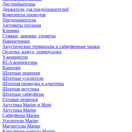
Дистрибьюторы
Держатели для предохранителей
Комплекты проводов
Предохранители
Автоматы питания
Клеммы
Стяжки, зажимы, грометы
Наконечники
Акустические терминалы и сабвуферные чашки
Оплетка, кожух, термоусадка
Y-коннектор
RCA коннекторы
Крепежи
Штатные решения
Штатные усилители
Штатная проводка и адаптеры
Штатная акустика
Штатные сабвуферы
Готовые решения
Акустика Marine и Moto
Акустика Marine
Сабвуферы Marine
Усилители Marine
Магнитолы Marine
Крепления-хомуты Marine