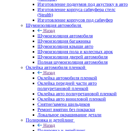
Изготовление подиумов под акустику в авто
Изготовление корпуса сабвуфера стелс
(Stealth)
Изготовление корпусов под сабвуфер
Шумоизоляция автомобиля
Назад
Шумоизоляция автомобиля
Шумоизоляция багажника
Шумоизоляция крыши авто
Шумоизоляция пола и колесных арок
Шумоизоляция дверей автомобиля
Полная шумоизоляция автомобиля
Оклейка автомобиля пленкой
Назад
Оклейка автомобиля пленкой
Оклейка передней части авто
полиуретановой пленкой
Оклейка авто полиуретановой пленкой
Оклейка авто виниловой пленкой
Снятие/замена шильдиков
Ремонт вмятин без покраски
Локальное окрашивание детали
Полировка и детейлинг
Назад
Полировка и детейлинг