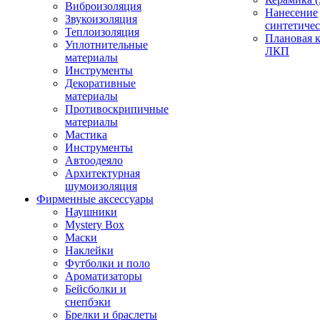
Виброизоляция
Нанесение
Звукоизоляция
синтетичес
Теплоизоляция
Плановая 
Уплотнительные
ЛКП
материалы
Инструменты
Декоративные
материалы
Противоскрипичные
материалы
Мастика
Инструменты
Автоодеяло
Архитектурная
шумоизоляция
Фирменные аксессуары
Наушники
Mystery Box
Маски
Наклейки
Футболки и поло
Ароматизаторы
Бейсболки и
снепбэки
Брелки и браслеты