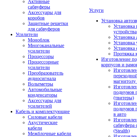
Активные
сабвуферы
Услуги
Аксессуары для
коробов
Установка автоз
Защитные решетки
Установка 
для сабвуферов
устройства
Усилители
Установка 
Моноблок
Установка 
Многоканальные
Установка 
усилители
Протяжка 
Процессоры
Изготовление п
Процессорные
корпусов и рамо
усилители
Изготовле
Преобразователь
переходно
аудиосигнала
магнитолу 
Вольтметры
Изготовле
Автомобильные
подиумов 
конденсаторы
(твитеры)
Аксессуары для
Изготовле
усилителей
подиумов 
Кабель и комплектующие
в авто
Силовые кабели
Изготовлен
Акустические
сабвуфера 
кабели
(Stealth)
Межблочные кабели
Изготовле