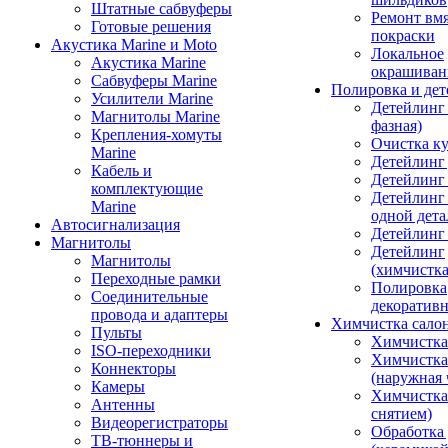
Штатные сабвуферы
Ремонт вмя
Готовые решения
покраски
Акустика Marine и Moto
Локальное
Акустика Marine
окрашиван
Сабвуферы Marine
Полировка и де
Усилители Marine
Детейлинг 
Магнитолы Marine
фазная)
Крепления-хомуты
Очистка ку
Marine
Детейлинг 
Кабель и
Детейлинг
комплектующие
Детейлинг
Marine
одной дета
Автосигнализация
Детейлинг
Магнитолы
Детейлинг
Магнитолы
(химчистк
Переходные рамки
Полировка
Соединительные
декоративн
провода и адаптеры
Химчистка сало
Пульты
Химчистка
ISO-переходники
Химчистка
Коннекторы
(наружная 
Камеры
Химчистка 
Антенны
снятием)
Видеорегистраторы
Обработка
ТВ-тюннеры и