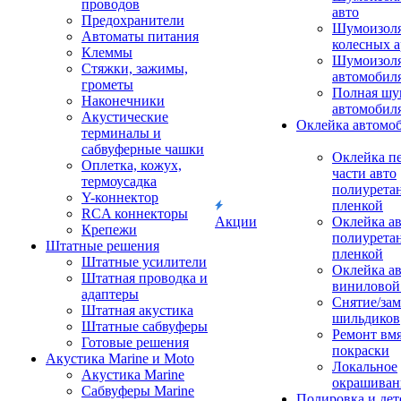
проводов
авто
Предохранители
Шумоизоля
Автоматы питания
колесных а
Клеммы
Шумоизоля
Стяжки, зажимы,
автомобил
грометы
Полная шу
Наконечники
автомобил
Акустические
Оклейка автомо
терминалы и
сабвуферные чашки
Оклейка п
Оплетка, кожух,
части авто
термоусадка
полиурета
Y-коннектор
пленкой
RCA коннекторы
Акции
Оклейка а
Крепежи
полиурета
Штатные решения
пленкой
Штатные усилители
Оклейка а
Штатная проводка и
виниловой
адаптеры
Снятие/зам
Штатная акустика
шильдиков
Штатные сабвуферы
Ремонт вмя
Готовые решения
покраски
Акустика Marine и Moto
Локальное
Акустика Marine
окрашиван
Сабвуферы Marine
Полировка и де