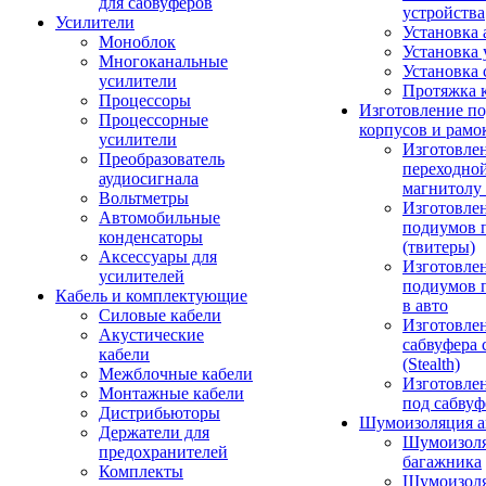
для сабвуферов
устройства
Усилители
Установка 
Моноблок
Установка 
Многоканальные
Установка 
усилители
Протяжка 
Процессоры
Изготовление п
Процессорные
корпусов и рамо
усилители
Изготовле
Преобразователь
переходно
аудиосигнала
магнитолу 
Вольтметры
Изготовле
Автомобильные
подиумов 
конденсаторы
(твитеры)
Аксессуары для
Изготовле
усилителей
подиумов 
Кабель и комплектующие
в авто
Силовые кабели
Изготовлен
Акустические
сабвуфера 
кабели
(Stealth)
Межблочные кабели
Изготовле
Монтажные кабели
под сабвуф
Дистрибьюторы
Шумоизоляция а
Держатели для
Шумоизол
предохранителей
багажника
Комплекты
Шумоизол