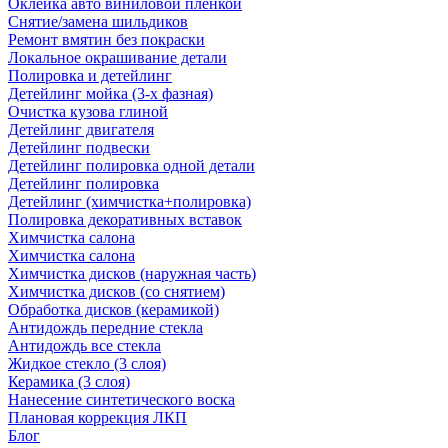
Оклейка авто виниловой пленкой
Снятие/замена шильдиков
Ремонт вмятин без покраски
Локальное окрашивание детали
Полировка и детейлинг
Детейлинг мойка (3-х фазная)
Очистка кузова глиной
Детейлинг двигателя
Детейлинг подвески
Детейлинг полировка одной детали
Детейлинг полировка
Детейлинг (химчистка+полировка)
Полировка декоративных вставок
Химчистка салона
Химчистка салона
Химчистка дисков (наружная часть)
Химчистка дисков (со снятием)
Обработка дисков (керамикой)
Антидождь передние стекла
Антидождь все стекла
Жидкое стекло (3 слоя)
Керамика (3 слоя)
Нанесение синтетического воска
Плановая коррекция ЛКП
Блог