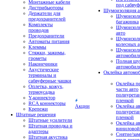
Монтажные кабели
под сабвуф
Дистрибьюторы
Шумоизоляция а
Держатели для
Шумоизол
предохранителей
багажника
Комплекты
Шумоизол
проводов
авто
Предохранители
Шумоизоля
Автоматы питания
колесных а
Клеммы
Шумоизоля
Стяжки, зажимы,
автомобил
грометы
Полная шу
Наконечники
автомобил
Акустические
Оклейка автомо
терминалы и
сабвуферные чашки
Оклейка п
Оплетка, кожух,
части авто
термоусадка
полиурета
Y-коннектор
пленкой
RCA коннекторы
Акции
Оклейка а
Крепежи
полиурета
Штатные решения
пленкой
Штатные усилители
Оклейка а
Штатная проводка и
виниловой
адаптеры
Снятие/зам
Штатная акустика
шильдиков