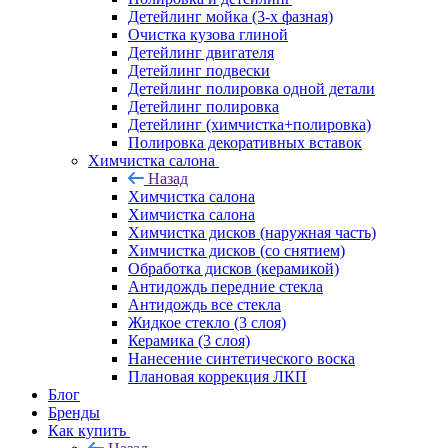
Детейлинг мойка (3-х фазная)
Очистка кузова глиной
Детейлинг двигателя
Детейлинг подвески
Детейлинг полировка одной детали
Детейлинг полировка
Детейлинг (химчистка+полировка)
Полировка декоративных вставок
Химчистка салона
Назад
Химчистка салона
Химчистка салона
Химчистка дисков (наружная часть)
Химчистка дисков (со снятием)
Обработка дисков (керамикой)
Антидождь передние стекла
Антидождь все стекла
Жидкое стекло (3 слоя)
Керамика (3 слоя)
Нанесение синтетического воска
Плановая коррекция ЛКП
Блог
Бренды
Как купить