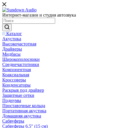
Интернет-магазин и студия автозвука
Каталог
Акустика
Высокочастотная
Драйверы
Мидбасы
Широкополосники
Среднечастотники
Компонентная
Коаксиальная
Кроссоверы
Конденсаторы
Раскрыв под драйвер
Защитные сетки
Подиумы
Проставочные кольца
Портативная акустика
Домашняя акустика
Сабвуферы
Сабвуферы 6.5" (15 см)