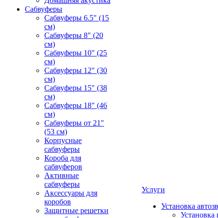
Домашняя акустика
Сабвуферы
Сабвуферы 6.5" (15
см)
Сабвуферы 8" (20
см)
Сабвуферы 10" (25
см)
Сабвуферы 12" (30
см)
Сабвуферы 15" (38
см)
Сабвуферы 18" (46
см)
Сабвуферы от 21"
(53 см)
Корпусные
сабвуферы
Короба для
сабвуферов
Активные
сабвуферы
Услуги
Аксессуары для
коробов
Установка автоз
Защитные решетки
Установка 