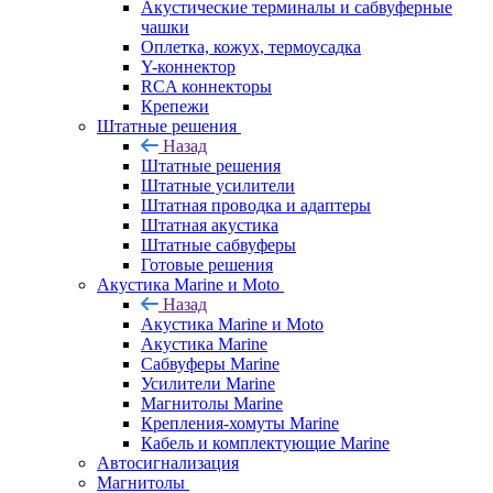
Акустические терминалы и сабвуферные
чашки
Оплетка, кожух, термоусадка
Y-коннектор
RCA коннекторы
Крепежи
Штатные решения
Назад
Штатные решения
Штатные усилители
Штатная проводка и адаптеры
Штатная акустика
Штатные сабвуферы
Готовые решения
Акустика Marine и Moto
Назад
Акустика Marine и Moto
Акустика Marine
Сабвуферы Marine
Усилители Marine
Магнитолы Marine
Крепления-хомуты Marine
Кабель и комплектующие Marine
Автосигнализация
Магнитолы