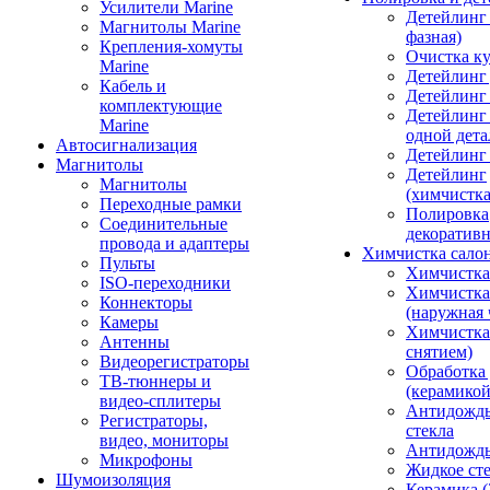
Усилители Marine
Детейлинг 
Магнитолы Marine
фазная)
Крепления-хомуты
Очистка ку
Marine
Детейлинг 
Кабель и
Детейлинг
комплектующие
Детейлинг
Marine
одной дета
Автосигнализация
Детейлинг
Магнитолы
Детейлинг
Магнитолы
(химчистк
Переходные рамки
Полировка
Соединительные
декоративн
провода и адаптеры
Химчистка сало
Пульты
Химчистка
ISO-переходники
Химчистка
Коннекторы
(наружная 
Камеры
Химчистка 
Антенны
снятием)
Видеорегистраторы
Обработка
ТВ-тюннеры и
(керамикой
видео-сплитеры
Антидождь
Регистраторы,
стекла
видео, мониторы
Антидождь 
Микрофоны
Жидкое сте
Шумоизоляция
Керамика (