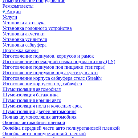
Измерительное оборудование
Ремкомплекты
Акции
Услуги
Установка автозвука
Установка головного устройства
Установка акустики
Установка усилителя
Установка сабвуфера
Протяжка кабеля
Изготовление подиумов, корпусов и рамок
Изготовление переходной рамки под магнитолу (ГУ)
Изготовление подиумов под пищалки (твитеры)
Изготовление подиумов под акустику в авто
Изготовление корпуса сабвуфера стелс (Stealth)
Изготовление корпусов под сабвуфер
Шумоизоляция автомобиля
Шумоизоляция багажника
Шумоизоляция крыши авто
Шумоизоляция пола и колесных арок
Шумоизоляция дверей автомобиля
Полная шумоизоляция автомобиля
Оклейка автомобиля пленкой
Оклейка передней части авто полиуретановой пленкой
Оклейка авто полиуретановой пленкой