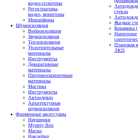
(керамикой
видео-сплитеры
Антидождь
Регистраторы,
стекла
видео, мониторы
Антидождь 
Микрофоны
Жидкое сте
Шумоизоляция
Керамика (
Виброизоляция
Нанесение
Звукоизоляция
синтетичес
Теплоизоляция
Плановая 
Уплотнительные
ЛКП
материалы
Инструменты
Декоративные
материалы
Противоскрипичные
материалы
Мастика
Инструменты
Автоодеяло
Архитектурная
шумоизоляция
Фирменные аксессуары
Наушники
Mystery Box
Маски
Наклейки