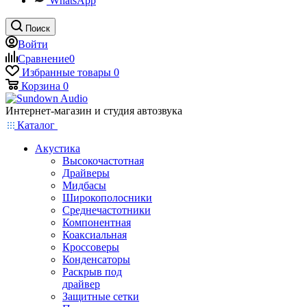
WhatsApp
Поиск
Войти
Сравнение
0
Избранные товары
0
Корзина
0
Интернет-магазин и студия автозвука
Каталог
Акустика
Высокочастотная
Драйверы
Мидбасы
Широкополосники
Среднечастотники
Компонентная
Коаксиальная
Кроссоверы
Конденсаторы
Раскрыв под
драйвер
Защитные сетки