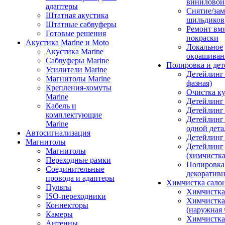
виниловой
адаптеры
Снятие/зам
Штатная акустика
шильдиков
Штатные сабвуферы
Ремонт вмя
Готовые решения
покраски
Акустика Marine и Moto
Локальное
Акустика Marine
окрашиван
Сабвуферы Marine
Полировка и де
Усилители Marine
Детейлинг 
Магнитолы Marine
фазная)
Крепления-хомуты
Очистка ку
Marine
Детейлинг 
Кабель и
Детейлинг
комплектующие
Детейлинг
Marine
одной дета
Автосигнализация
Детейлинг
Магнитолы
Детейлинг
Магнитолы
(химчистк
Переходные рамки
Полировка
Соединительные
декоративн
провода и адаптеры
Химчистка сало
Пульты
Химчистка
ISO-переходники
Химчистка
Коннекторы
(наружная 
Камеры
Химчистка 
Антенны