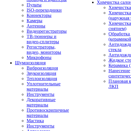
Химчистка сало
Пульты
Химчистка
ISO-переходники
Химчистка
Коннекторы
(наружная 
Камеры
Химчистка 
Антенны
снятием)
Видеорегистраторы
Обработка
ТВ-тюннеры и
(керамикой
видео-сплитеры
Антидождь
Регистраторы,
стекла
видео, мониторы
Антидождь 
Микрофоны
Жидкое сте
Шумоизоляция
Керамика (
Виброизоляция
Нанесение
Звукоизоляция
синтетичес
Теплоизоляция
Плановая 
Уплотнительные
ЛКП
материалы
Инструменты
Декоративные
материалы
Противоскрипичные
материалы
Мастика
Инструменты