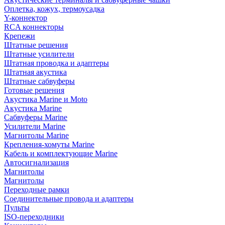
Оплетка, кожух, термоусадка
Y-коннектор
RCA коннекторы
Крепежи
Штатные решения
Штатные усилители
Штатная проводка и адаптеры
Штатная акустика
Штатные сабвуферы
Готовые решения
Акустика Marine и Moto
Акустика Marine
Сабвуферы Marine
Усилители Marine
Магнитолы Marine
Крепления-хомуты Marine
Кабель и комплектующие Marine
Автосигнализация
Магнитолы
Магнитолы
Переходные рамки
Соединительные провода и адаптеры
Пульты
ISO-переходники