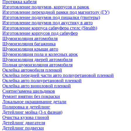
Протяжка кабеля
Изготовление подиумов, корпусов и рамок
Изготовление переходной рамки под магнитолу (ГУ)
Изготовление подиумов под пищалки (твитеры)
Изготовление подиумов под акустику в авто
Изготовление корпуса сабвуфера стелс (Stealth)
Изготовление корпусов под сабвуфер
Шумоизоляция автомобиля
Шумоизоляция багажника
Шумоизоляция крыши авто
Шумоизоляция пола и колесных арок
Шумоизоляция дверей автомобиля
Полная шумоизоляция автомобиля
Оклейка автомобиля пленкой
Оклейка передней части авто полиуретановой пленкой
Оклейка авто полиуретановой пленкой
Оклейка авто виниловой пленкой
Снятие/замена шильдиков
Ремонт вмятин без покраски
Локальное окрашивание детали
Полировка и детейлинг
Детейлинг мойка (3-х фазная)
Очистка кузова глиной
Детейлинг двигателя
Детейлинг подвески