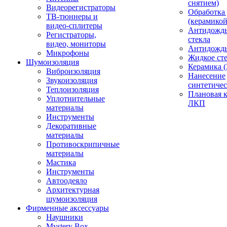
снятием)
Видеорегистраторы
Обработка
ТВ-тюннеры и
(керамикой
видео-сплитеры
Антидождь
Регистраторы,
стекла
видео, мониторы
Антидождь 
Микрофоны
Жидкое сте
Шумоизоляция
Керамика (
Виброизоляция
Нанесение
Звукоизоляция
синтетичес
Теплоизоляция
Плановая 
Уплотнительные
ЛКП
материалы
Инструменты
Декоративные
материалы
Противоскрипичные
материалы
Мастика
Инструменты
Автоодеяло
Архитектурная
шумоизоляция
Фирменные аксессуары
Наушники
Mystery Box