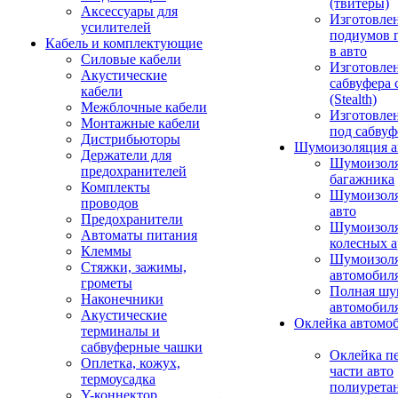
(твитеры)
Аксессуары для
Изготовле
усилителей
подиумов 
Кабель и комплектующие
в авто
Силовые кабели
Изготовлен
Акустические
сабвуфера 
кабели
(Stealth)
Межблочные кабели
Изготовле
Монтажные кабели
под сабвуф
Дистрибьюторы
Шумоизоляция а
Держатели для
Шумоизол
предохранителей
багажника
Комплекты
Шумоизол
проводов
авто
Предохранители
Шумоизоля
Автоматы питания
колесных а
Клеммы
Шумоизоля
Стяжки, зажимы,
автомобил
грометы
Полная шу
Наконечники
автомобил
Акустические
Оклейка автомо
терминалы и
сабвуферные чашки
Оклейка п
Оплетка, кожух,
части авто
термоусадка
полиурета
Y-коннектор