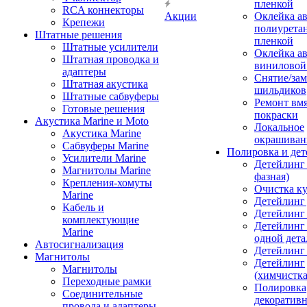
пленкой
RCA коннекторы
Акции
Оклейка а
Крепежи
полиурета
Штатные решения
пленкой
Штатные усилители
Оклейка а
Штатная проводка и
виниловой
адаптеры
Снятие/зам
Штатная акустика
шильдиков
Штатные сабвуферы
Ремонт вмя
Готовые решения
покраски
Акустика Marine и Moto
Локальное
Акустика Marine
окрашиван
Сабвуферы Marine
Полировка и де
Усилители Marine
Детейлинг 
Магнитолы Marine
фазная)
Крепления-хомуты
Очистка ку
Marine
Детейлинг 
Кабель и
Детейлинг
комплектующие
Детейлинг
Marine
одной дета
Автосигнализация
Детейлинг
Магнитолы
Детейлинг
Магнитолы
(химчистк
Переходные рамки
Полировка
Соединительные
декоративн
провода и адаптеры