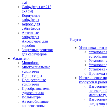
см)
Сабвуферы от 21"
(53 см)
Корпусные
сабвуферы
Короба для
сабвуферов
Активные
сабвуферы
Услуги
Аксессуары для
коробов
Установка автоз
Защитные решетки
Установка 
для сабвуферов
устройства
Усилители
Установка 
Моноблок
Установка 
Многоканальные
Установка 
усилители
Протяжка 
Процессоры
Изготовление п
Процессорные
корпусов и рамо
усилители
Изготовле
Преобразователь
переходно
аудиосигнала
магнитолу 
Вольтметры
Изготовле
Автомобильные
подиумов 
конденсаторы