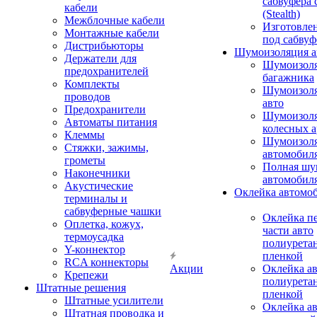
сабвуфера 
кабели
(Stealth)
Межблочные кабели
Изготовле
Монтажные кабели
под сабвуф
Дистрибьюторы
Шумоизоляция а
Держатели для
Шумоизол
предохранителей
багажника
Комплекты
Шумоизол
проводов
авто
Предохранители
Шумоизоля
Автоматы питания
колесных а
Клеммы
Шумоизоля
Стяжки, зажимы,
автомобил
грометы
Полная шу
Наконечники
автомобил
Акустические
Оклейка автомо
терминалы и
сабвуферные чашки
Оклейка п
Оплетка, кожух,
части авто
термоусадка
полиурета
Y-коннектор
пленкой
RCA коннекторы
Акции
Оклейка а
Крепежи
полиурета
Штатные решения
пленкой
Штатные усилители
Оклейка а
Штатная проводка и