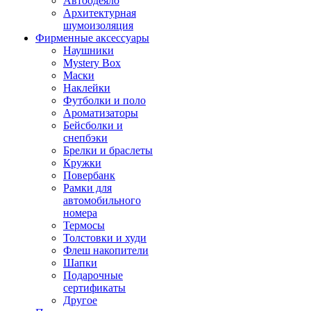
Автоодеяло
Архитектурная
шумоизоляция
Фирменные аксессуары
Наушники
Mystery Box
Маски
Наклейки
Футболки и поло
Ароматизаторы
Бейсболки и
снепбэки
Брелки и браслеты
Кружки
Повербанк
Рамки для
автомобильного
номера
Термосы
Толстовки и худи
Флеш накопители
Шапки
Подарочные
сертификаты
Другое