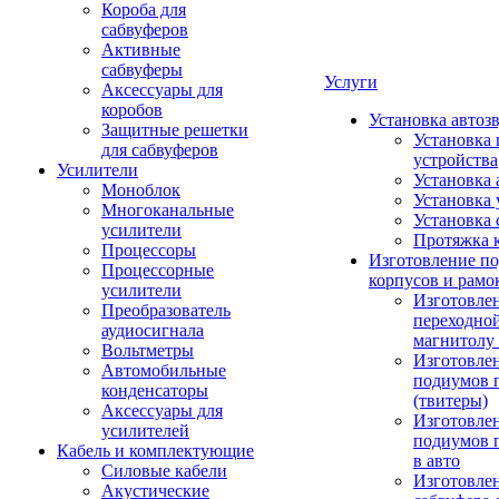
Короба для
сабвуферов
Активные
сабвуферы
Услуги
Аксессуары для
коробов
Установка автоз
Защитные решетки
Установка 
для сабвуферов
устройства
Усилители
Установка 
Моноблок
Установка 
Многоканальные
Установка 
усилители
Протяжка 
Процессоры
Изготовление п
Процессорные
корпусов и рамо
усилители
Изготовле
Преобразователь
переходно
аудиосигнала
магнитолу 
Вольтметры
Изготовле
Автомобильные
подиумов 
конденсаторы
(твитеры)
Аксессуары для
Изготовле
усилителей
подиумов 
Кабель и комплектующие
в авто
Силовые кабели
Изготовлен
Акустические