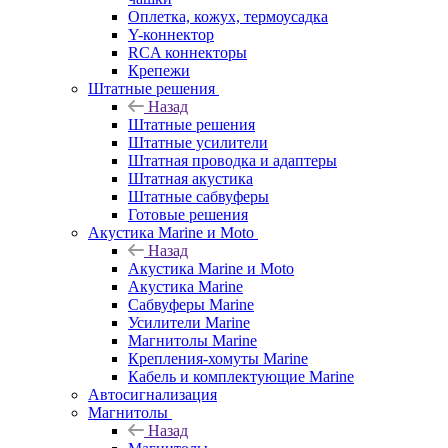
Оплетка, кожух, термоусадка
Y-коннектор
RCA коннекторы
Крепежи
Штатные решения
Назад
Штатные решения
Штатные усилители
Штатная проводка и адаптеры
Штатная акустика
Штатные сабвуферы
Готовые решения
Акустика Marine и Moto
Назад
Акустика Marine и Moto
Акустика Marine
Сабвуферы Marine
Усилители Marine
Магнитолы Marine
Крепления-хомуты Marine
Кабель и комплектующие Marine
Автосигнализация
Магнитолы
Назад