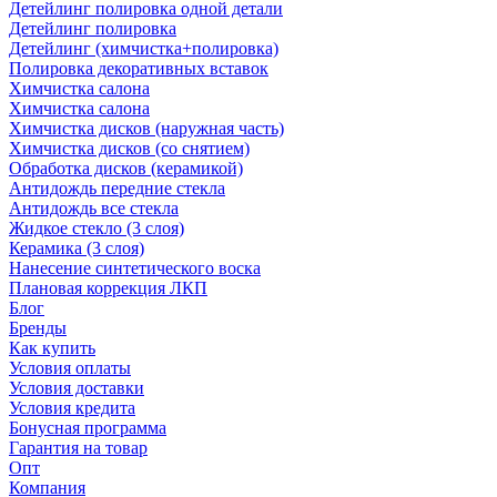
Детейлинг полировка одной детали
Детейлинг полировка
Детейлинг (химчистка+полировка)
Полировка декоративных вставок
Химчистка салона
Химчистка салона
Химчистка дисков (наружная часть)
Химчистка дисков (со снятием)
Обработка дисков (керамикой)
Антидождь передние стекла
Антидождь все стекла
Жидкое стекло (3 слоя)
Керамика (3 слоя)
Нанесение синтетического воска
Плановая коррекция ЛКП
Блог
Бренды
Как купить
Условия оплаты
Условия доставки
Условия кредита
Бонусная программа
Гарантия на товар
Опт
Компания