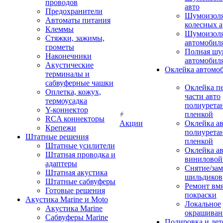
проводов
авто
Предохранители
Шумоизоля
Автоматы питания
колесных а
Клеммы
Шумоизоля
Стяжки, зажимы,
автомобил
грометы
Полная шу
Наконечники
автомобил
Акустические
Оклейка автомо
терминалы и
сабвуферные чашки
Оклейка п
Оплетка, кожух,
части авто
термоусадка
полиурета
Y-коннектор
пленкой
RCA коннекторы
Акции
Оклейка а
Крепежи
полиурета
Штатные решения
пленкой
Штатные усилители
Оклейка а
Штатная проводка и
виниловой
адаптеры
Снятие/зам
Штатная акустика
шильдиков
Штатные сабвуферы
Ремонт вмя
Готовые решения
покраски
Акустика Marine и Moto
Локальное
Акустика Marine
окрашиван
Сабвуферы Marine
Полировка и де