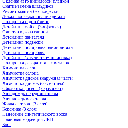
Оклейка авто виниловой пленкой
Снятие/замена шильдиков
Ремонт вмятин без покраски
Локальное окрашивание детали
Полировка и детейлинг
Детейлинг мойка (3-х фазная)
Очистка кузова глиной
Детейлинг двигателя
Детейлинг подвески
Детейлинг полировка одной детали
Детейлинг полировка
Детейлинг (химчистка+полировка)
Полировка декоративных вставок
Химчистка салона
Химчистка салона
Химчистка дисков (наружная часть)
Химчистка дисков (со снятием)
Обработка дисков (керамикой)
Антидождь передние стекла
Антидождь все стекла
Жидкое стекло (3 слоя)
Керамика (3 слоя)
Нанесение синтетического воска
Плановая коррекция ЛКП
Блог