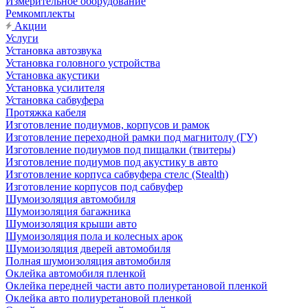
Измерительное оборудование
Ремкомплекты
Акции
Услуги
Установка автозвука
Установка головного устройства
Установка акустики
Установка усилителя
Установка сабвуфера
Протяжка кабеля
Изготовление подиумов, корпусов и рамок
Изготовление переходной рамки под магнитолу (ГУ)
Изготовление подиумов под пищалки (твитеры)
Изготовление подиумов под акустику в авто
Изготовление корпуса сабвуфера стелс (Stealth)
Изготовление корпусов под сабвуфер
Шумоизоляция автомобиля
Шумоизоляция багажника
Шумоизоляция крыши авто
Шумоизоляция пола и колесных арок
Шумоизоляция дверей автомобиля
Полная шумоизоляция автомобиля
Оклейка автомобиля пленкой
Оклейка передней части авто полиуретановой пленкой
Оклейка авто полиуретановой пленкой