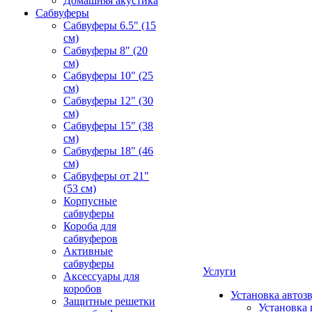
Домашняя акустика
Сабвуферы
Сабвуферы 6.5" (15
см)
Сабвуферы 8" (20
см)
Сабвуферы 10" (25
см)
Сабвуферы 12" (30
см)
Сабвуферы 15" (38
см)
Сабвуферы 18" (46
см)
Сабвуферы от 21"
(53 см)
Корпусные
сабвуферы
Короба для
сабвуферов
Активные
сабвуферы
Услуги
Аксессуары для
коробов
Установка автоз
Защитные решетки
Установка 