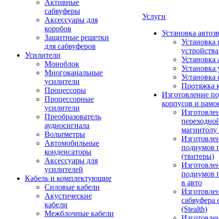
Активные
сабвуферы
Услуги
Аксессуары для
коробов
Установка автоз
Защитные решетки
Установка 
для сабвуферов
устройства
Усилители
Установка 
Моноблок
Установка 
Многоканальные
Установка 
усилители
Протяжка 
Процессоры
Изготовление п
Процессорные
корпусов и рамо
усилители
Изготовле
Преобразователь
переходно
аудиосигнала
магнитолу 
Вольтметры
Изготовле
Автомобильные
подиумов 
конденсаторы
(твитеры)
Аксессуары для
Изготовле
усилителей
подиумов 
Кабель и комплектующие
в авто
Силовые кабели
Изготовлен
Акустические
сабвуфера 
кабели
(Stealth)
Межблочные кабели
Изготовле