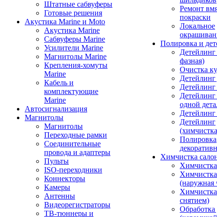
Штатные сабвуферы
Ремонт вмя
Готовые решения
покраски
Акустика Marine и Moto
Локальное
Акустика Marine
окрашиван
Сабвуферы Marine
Полировка и де
Усилители Marine
Детейлинг 
Магнитолы Marine
фазная)
Крепления-хомуты
Очистка ку
Marine
Детейлинг 
Кабель и
Детейлинг
комплектующие
Детейлинг
Marine
одной дета
Автосигнализация
Детейлинг
Магнитолы
Детейлинг
Магнитолы
(химчистк
Переходные рамки
Полировка
Соединительные
декоративн
провода и адаптеры
Химчистка сало
Пульты
Химчистка
ISO-переходники
Химчистка
Коннекторы
(наружная 
Камеры
Химчистка 
Антенны
снятием)
Видеорегистраторы
Обработка
ТВ-тюннеры и