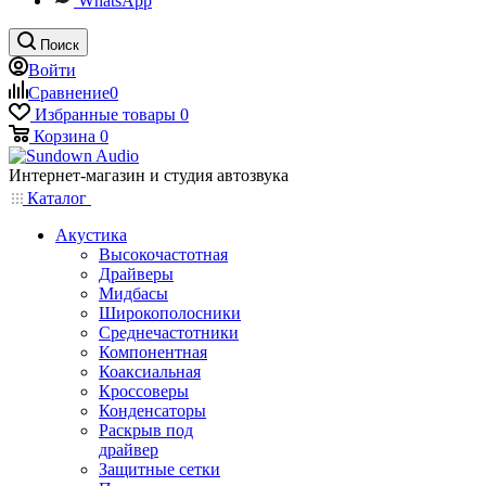
WhatsApp
Поиск
Войти
Сравнение
0
Избранные товары
0
Корзина
0
Интернет-магазин и студия автозвука
Каталог
Акустика
Высокочастотная
Драйверы
Мидбасы
Широкополосники
Среднечастотники
Компонентная
Коаксиальная
Кроссоверы
Конденсаторы
Раскрыв под
драйвер
Защитные сетки