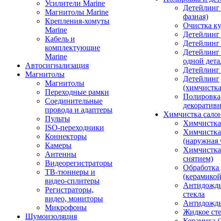
Усилители Marine
Детейлинг 
Магнитолы Marine
фазная)
Крепления-хомуты
Очистка ку
Marine
Детейлинг 
Кабель и
Детейлинг
комплектующие
Детейлинг
Marine
одной дета
Автосигнализация
Детейлинг
Магнитолы
Детейлинг
Магнитолы
(химчистк
Переходные рамки
Полировка
Соединительные
декоративн
провода и адаптеры
Химчистка сало
Пульты
Химчистка
ISO-переходники
Химчистка
Коннекторы
(наружная 
Камеры
Химчистка 
Антенны
снятием)
Видеорегистраторы
Обработка
ТВ-тюннеры и
(керамикой
видео-сплитеры
Антидождь
Регистраторы,
стекла
видео, мониторы
Антидождь 
Микрофоны
Жидкое сте
Шумоизоляция
Керамика (