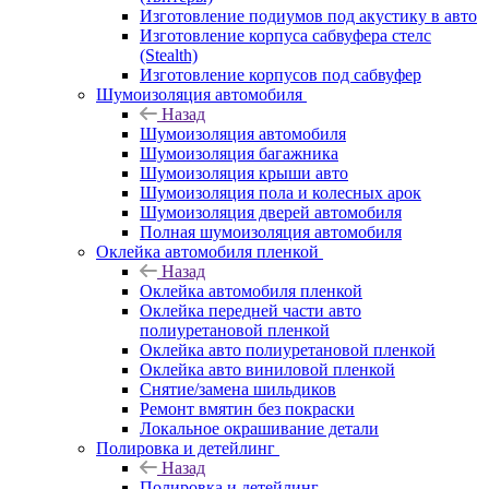
Изготовление подиумов под акустику в авто
Изготовление корпуса сабвуфера стелс
(Stealth)
Изготовление корпусов под сабвуфер
Шумоизоляция автомобиля
Назад
Шумоизоляция автомобиля
Шумоизоляция багажника
Шумоизоляция крыши авто
Шумоизоляция пола и колесных арок
Шумоизоляция дверей автомобиля
Полная шумоизоляция автомобиля
Оклейка автомобиля пленкой
Назад
Оклейка автомобиля пленкой
Оклейка передней части авто
полиуретановой пленкой
Оклейка авто полиуретановой пленкой
Оклейка авто виниловой пленкой
Снятие/замена шильдиков
Ремонт вмятин без покраски
Локальное окрашивание детали
Полировка и детейлинг
Назад
Полировка и детейлинг