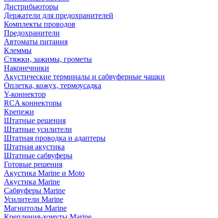
Дистрибьюторы
Держатели для предохранителей
Комплекты проводов
Предохранители
Автоматы питания
Клеммы
Стяжки, зажимы, грометы
Наконечники
Акустические терминалы и сабвуферные чашки
Оплетка, кожух, термоусадка
Y-коннектор
RCA коннекторы
Крепежи
Штатные решения
Штатные усилители
Штатная проводка и адаптеры
Штатная акустика
Штатные сабвуферы
Готовые решения
Акустика Marine и Moto
Акустика Marine
Сабвуферы Marine
Усилители Marine
Магнитолы Marine
Крепления-хомуты Marine