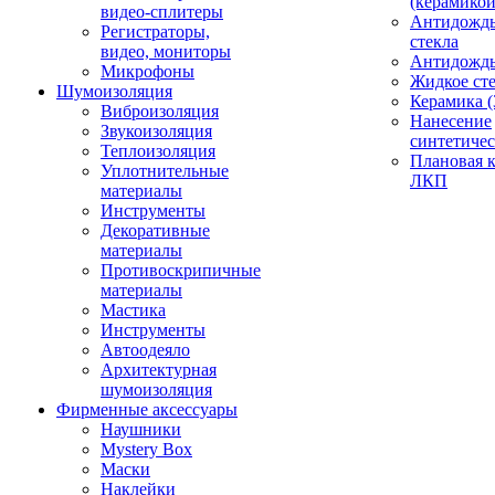
(керамикой
видео-сплитеры
Антидождь
Регистраторы,
стекла
видео, мониторы
Антидождь 
Микрофоны
Жидкое сте
Шумоизоляция
Керамика (
Виброизоляция
Нанесение
Звукоизоляция
синтетичес
Теплоизоляция
Плановая 
Уплотнительные
ЛКП
материалы
Инструменты
Декоративные
материалы
Противоскрипичные
материалы
Мастика
Инструменты
Автоодеяло
Архитектурная
шумоизоляция
Фирменные аксессуары
Наушники
Mystery Box
Маски
Наклейки