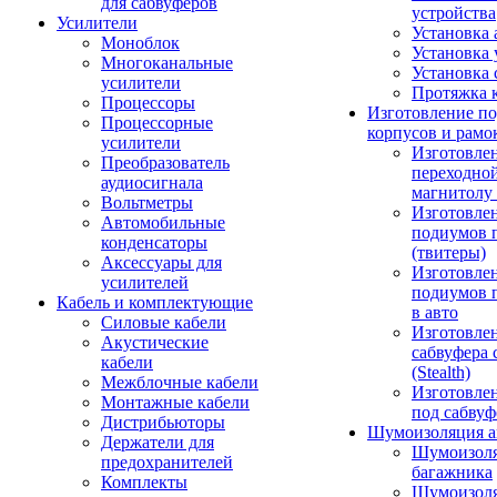
для сабвуферов
устройства
Усилители
Установка 
Моноблок
Установка 
Многоканальные
Установка 
усилители
Протяжка 
Процессоры
Изготовление п
Процессорные
корпусов и рамо
усилители
Изготовле
Преобразователь
переходно
аудиосигнала
магнитолу 
Вольтметры
Изготовле
Автомобильные
подиумов 
конденсаторы
(твитеры)
Аксессуары для
Изготовле
усилителей
подиумов 
Кабель и комплектующие
в авто
Силовые кабели
Изготовлен
Акустические
сабвуфера 
кабели
(Stealth)
Межблочные кабели
Изготовле
Монтажные кабели
под сабвуф
Дистрибьюторы
Шумоизоляция а
Держатели для
Шумоизол
предохранителей
багажника
Комплекты
Шумоизол