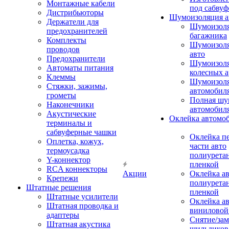
Монтажные кабели
под сабвуф
Дистрибьюторы
Шумоизоляция а
Держатели для
Шумоизол
предохранителей
багажника
Комплекты
Шумоизол
проводов
авто
Предохранители
Шумоизоля
Автоматы питания
колесных а
Клеммы
Шумоизоля
Стяжки, зажимы,
автомобил
грометы
Полная шу
Наконечники
автомобил
Акустические
Оклейка автомо
терминалы и
сабвуферные чашки
Оклейка п
Оплетка, кожух,
части авто
термоусадка
полиурета
Y-коннектор
пленкой
RCA коннекторы
Акции
Оклейка а
Крепежи
полиурета
Штатные решения
пленкой
Штатные усилители
Оклейка а
Штатная проводка и
виниловой
адаптеры
Снятие/зам
Штатная акустика
шильдиков