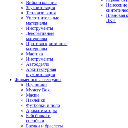
Виброизоляция
Нанесение
Звукоизоляция
синтетичес
Теплоизоляция
Плановая 
Уплотнительные
ЛКП
материалы
Инструменты
Декоративные
материалы
Противоскрипичные
материалы
Мастика
Инструменты
Автоодеяло
Архитектурная
шумоизоляция
Фирменные аксессуары
Наушники
Mystery Box
Маски
Наклейки
Футболки и поло
Ароматизаторы
Бейсболки и
снепбэки
Брелки и браслеты