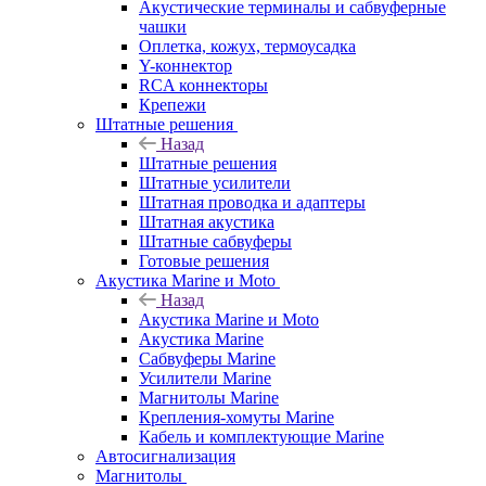
Акустические терминалы и сабвуферные
чашки
Оплетка, кожух, термоусадка
Y-коннектор
RCA коннекторы
Крепежи
Штатные решения
Назад
Штатные решения
Штатные усилители
Штатная проводка и адаптеры
Штатная акустика
Штатные сабвуферы
Готовые решения
Акустика Marine и Moto
Назад
Акустика Marine и Moto
Акустика Marine
Сабвуферы Marine
Усилители Marine
Магнитолы Marine
Крепления-хомуты Marine
Кабель и комплектующие Marine
Автосигнализация
Магнитолы