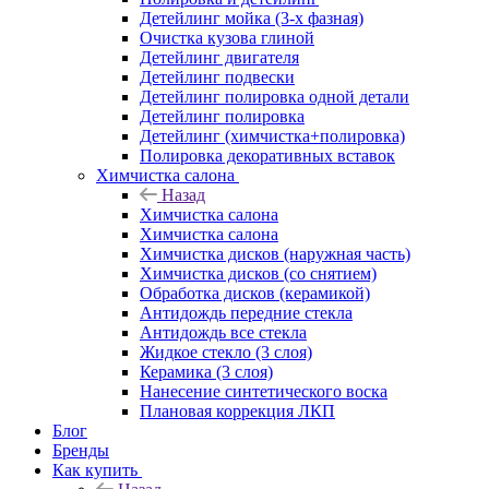
Детейлинг мойка (3-х фазная)
Очистка кузова глиной
Детейлинг двигателя
Детейлинг подвески
Детейлинг полировка одной детали
Детейлинг полировка
Детейлинг (химчистка+полировка)
Полировка декоративных вставок
Химчистка салона
Назад
Химчистка салона
Химчистка салона
Химчистка дисков (наружная часть)
Химчистка дисков (со снятием)
Обработка дисков (керамикой)
Антидождь передние стекла
Антидождь все стекла
Жидкое стекло (3 слоя)
Керамика (3 слоя)
Нанесение синтетического воска
Плановая коррекция ЛКП
Блог
Бренды
Как купить