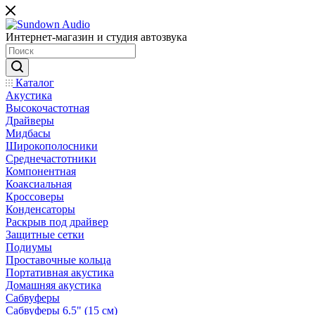
Интернет-магазин и студия автозвука
Каталог
Акустика
Высокочастотная
Драйверы
Мидбасы
Широкополосники
Среднечастотники
Компонентная
Коаксиальная
Кроссоверы
Конденсаторы
Раскрыв под драйвер
Защитные сетки
Подиумы
Проставочные кольца
Портативная акустика
Домашняя акустика
Сабвуферы
Сабвуферы 6.5" (15 см)