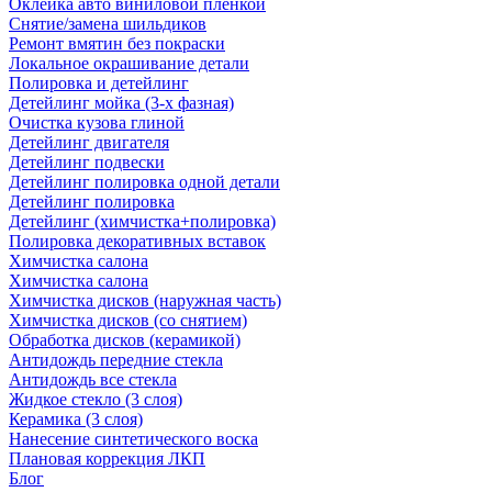
Оклейка авто виниловой пленкой
Снятие/замена шильдиков
Ремонт вмятин без покраски
Локальное окрашивание детали
Полировка и детейлинг
Детейлинг мойка (3-х фазная)
Очистка кузова глиной
Детейлинг двигателя
Детейлинг подвески
Детейлинг полировка одной детали
Детейлинг полировка
Детейлинг (химчистка+полировка)
Полировка декоративных вставок
Химчистка салона
Химчистка салона
Химчистка дисков (наружная часть)
Химчистка дисков (со снятием)
Обработка дисков (керамикой)
Антидождь передние стекла
Антидождь все стекла
Жидкое стекло (3 слоя)
Керамика (3 слоя)
Нанесение синтетического воска
Плановая коррекция ЛКП
Блог