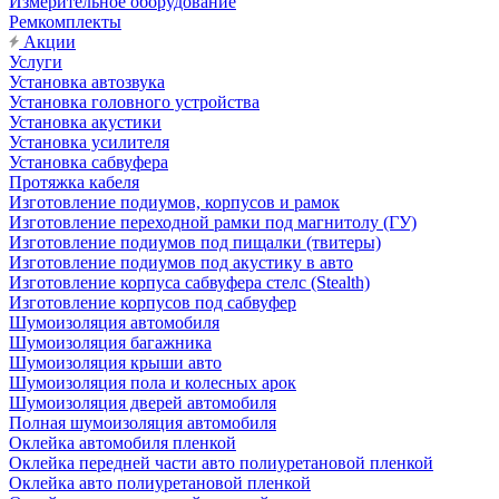
Измерительное оборудование
Ремкомплекты
Акции
Услуги
Установка автозвука
Установка головного устройства
Установка акустики
Установка усилителя
Установка сабвуфера
Протяжка кабеля
Изготовление подиумов, корпусов и рамок
Изготовление переходной рамки под магнитолу (ГУ)
Изготовление подиумов под пищалки (твитеры)
Изготовление подиумов под акустику в авто
Изготовление корпуса сабвуфера стелс (Stealth)
Изготовление корпусов под сабвуфер
Шумоизоляция автомобиля
Шумоизоляция багажника
Шумоизоляция крыши авто
Шумоизоляция пола и колесных арок
Шумоизоляция дверей автомобиля
Полная шумоизоляция автомобиля
Оклейка автомобиля пленкой
Оклейка передней части авто полиуретановой пленкой
Оклейка авто полиуретановой пленкой