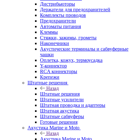
Дистрибьюторы
Держатели для предохранителей
Комплекты проводов
Предохранители
Автоматы питания
Клеммы
Стяжки, зажимы, грометы
Наконечники
Акустические терминалы и сабвуферные
чашки
Оплетка, кожух, термоусадка
Y-коннектор
RCA коннекторы
Крепежи
Штатные решения
Назад
Штатные решения
Штатные усилители
Штатная проводка и адаптеры
Штатная акустика
Штатные сабвуферы
Готовые решения
Акустика Marine и Moto
Назад
Акустика Marine и Moto