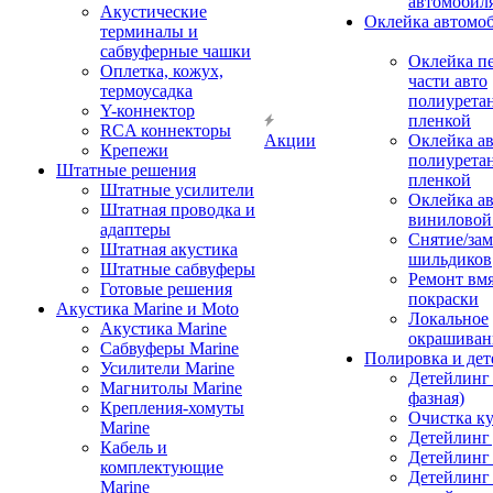
автомобил
Акустические
Оклейка автомо
терминалы и
сабвуферные чашки
Оклейка п
Оплетка, кожух,
части авто
термоусадка
полиурета
Y-коннектор
пленкой
RCA коннекторы
Акции
Оклейка а
Крепежи
полиурета
Штатные решения
пленкой
Штатные усилители
Оклейка а
Штатная проводка и
виниловой
адаптеры
Снятие/зам
Штатная акустика
шильдиков
Штатные сабвуферы
Ремонт вмя
Готовые решения
покраски
Акустика Marine и Moto
Локальное
Акустика Marine
окрашиван
Сабвуферы Marine
Полировка и де
Усилители Marine
Детейлинг 
Магнитолы Marine
фазная)
Крепления-хомуты
Очистка ку
Marine
Детейлинг 
Кабель и
Детейлинг
комплектующие
Детейлинг
Marine