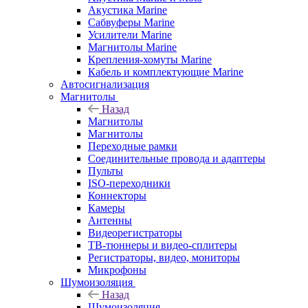
Акустика Marine
Сабвуферы Marine
Усилители Marine
Магнитолы Marine
Крепления-хомуты Marine
Кабель и комплектующие Marine
Автосигнализация
Магнитолы
Назад
Магнитолы
Магнитолы
Переходные рамки
Соединительные провода и адаптеры
Пульты
ISO-переходники
Коннекторы
Камеры
Антенны
Видеорегистраторы
ТВ-тюннеры и видео-сплитеры
Регистраторы, видео, мониторы
Микрофоны
Шумоизоляция
Назад
Шумоизоляция