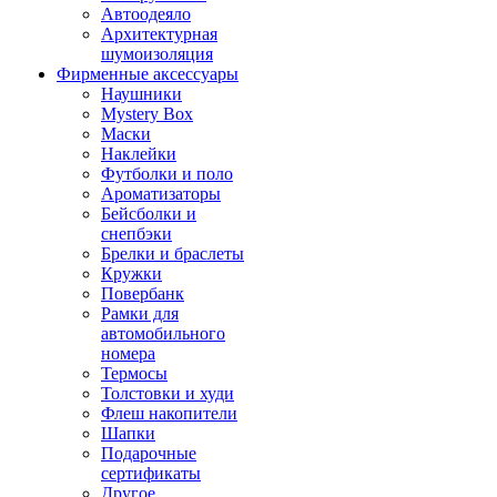
Автоодеяло
Архитектурная
шумоизоляция
Фирменные аксессуары
Наушники
Mystery Box
Маски
Наклейки
Футболки и поло
Ароматизаторы
Бейсболки и
снепбэки
Брелки и браслеты
Кружки
Повербанк
Рамки для
автомобильного
номера
Термосы
Толстовки и худи
Флеш накопители
Шапки
Подарочные
сертификаты
Другое