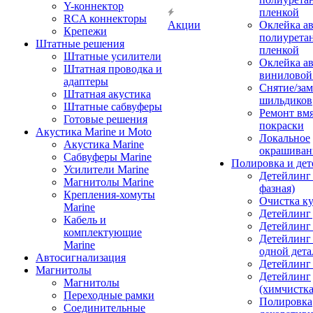
Y-коннектор
пленкой
RCA коннекторы
Акции
Оклейка а
Крепежи
полиурета
Штатные решения
пленкой
Штатные усилители
Оклейка а
Штатная проводка и
виниловой
адаптеры
Снятие/зам
Штатная акустика
шильдиков
Штатные сабвуферы
Ремонт вмя
Готовые решения
покраски
Акустика Marine и Moto
Локальное
Акустика Marine
окрашиван
Сабвуферы Marine
Полировка и де
Усилители Marine
Детейлинг 
Магнитолы Marine
фазная)
Крепления-хомуты
Очистка ку
Marine
Детейлинг 
Кабель и
Детейлинг
комплектующие
Детейлинг
Marine
одной дета
Автосигнализация
Детейлинг
Магнитолы
Детейлинг
Магнитолы
(химчистк
Переходные рамки
Полировка
Соединительные