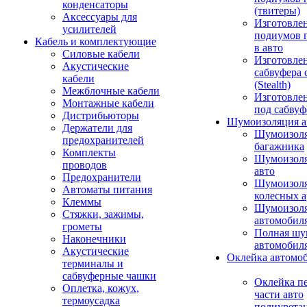
конденсаторы
(твитеры)
Аксессуары для
Изготовле
усилителей
подиумов 
Кабель и комплектующие
в авто
Силовые кабели
Изготовлен
Акустические
сабвуфера 
кабели
(Stealth)
Межблочные кабели
Изготовле
Монтажные кабели
под сабвуф
Дистрибьюторы
Шумоизоляция а
Держатели для
Шумоизол
предохранителей
багажника
Комплекты
Шумоизол
проводов
авто
Предохранители
Шумоизоля
Автоматы питания
колесных а
Клеммы
Шумоизоля
Стяжки, зажимы,
автомобил
грометы
Полная шу
Наконечники
автомобил
Акустические
Оклейка автомо
терминалы и
сабвуферные чашки
Оклейка п
Оплетка, кожух,
части авто
термоусадка
полиурета