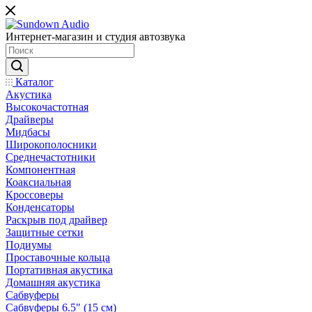
Интернет-магазин и студия автозвука
Каталог
Акустика
Высокочастотная
Драйверы
Мидбасы
Широкополосники
Среднечастотники
Компонентная
Коаксиальная
Кроссоверы
Конденсаторы
Раскрыв под драйвер
Защитные сетки
Подиумы
Проставочные кольца
Портативная акустика
Домашняя акустика
Сабвуферы
Сабвуферы 6.5" (15 см)