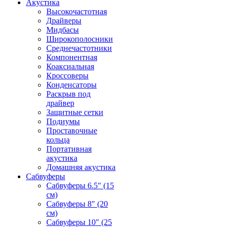
Акустика
Высокочастотная
Драйверы
Мидбасы
Широкополосники
Среднечастотники
Компонентная
Коаксиальная
Кроссоверы
Конденсаторы
Раскрыв под
драйвер
Защитные сетки
Подиумы
Проставочные
кольца
Портативная
акустика
Домашняя акустика
Сабвуферы
Сабвуферы 6.5" (15
см)
Сабвуферы 8" (20
см)
Сабвуферы 10" (25