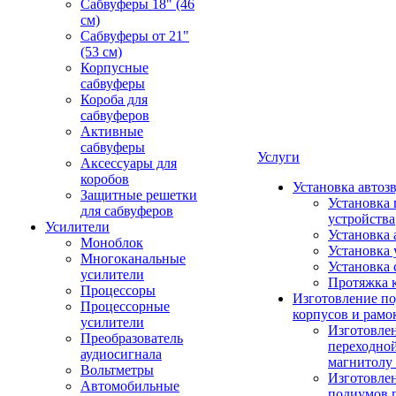
Сабвуферы 18" (46
см)
Сабвуферы от 21"
(53 см)
Корпусные
сабвуферы
Короба для
сабвуферов
Активные
сабвуферы
Услуги
Аксессуары для
коробов
Установка автоз
Защитные решетки
Установка 
для сабвуферов
устройства
Усилители
Установка 
Моноблок
Установка 
Многоканальные
Установка 
усилители
Протяжка 
Процессоры
Изготовление п
Процессорные
корпусов и рамо
усилители
Изготовле
Преобразователь
переходно
аудиосигнала
магнитолу 
Вольтметры
Изготовле
Автомобильные
подиумов 