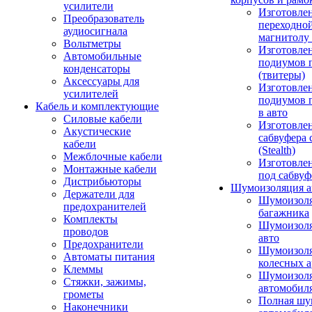
усилители
Изготовле
Преобразователь
переходно
аудиосигнала
магнитолу 
Вольтметры
Изготовле
Автомобильные
подиумов 
конденсаторы
(твитеры)
Аксессуары для
Изготовле
усилителей
подиумов 
Кабель и комплектующие
в авто
Силовые кабели
Изготовлен
Акустические
сабвуфера 
кабели
(Stealth)
Межблочные кабели
Изготовле
Монтажные кабели
под сабвуф
Дистрибьюторы
Шумоизоляция а
Держатели для
Шумоизол
предохранителей
багажника
Комплекты
Шумоизол
проводов
авто
Предохранители
Шумоизоля
Автоматы питания
колесных а
Клеммы
Шумоизоля
Стяжки, зажимы,
автомобил
грометы
Полная шу
Наконечники