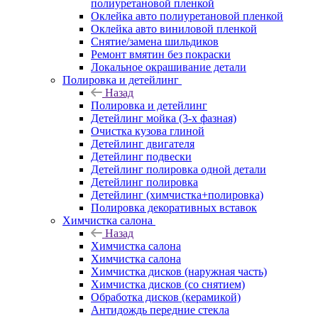
полиуретановой пленкой
Оклейка авто полиуретановой пленкой
Оклейка авто виниловой пленкой
Снятие/замена шильдиков
Ремонт вмятин без покраски
Локальное окрашивание детали
Полировка и детейлинг
Назад
Полировка и детейлинг
Детейлинг мойка (3-х фазная)
Очистка кузова глиной
Детейлинг двигателя
Детейлинг подвески
Детейлинг полировка одной детали
Детейлинг полировка
Детейлинг (химчистка+полировка)
Полировка декоративных вставок
Химчистка салона
Назад
Химчистка салона
Химчистка салона
Химчистка дисков (наружная часть)
Химчистка дисков (со снятием)
Обработка дисков (керамикой)
Антидождь передние стекла