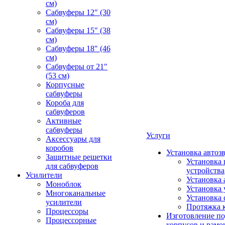
см)
Сабвуферы 12" (30
см)
Сабвуферы 15" (38
см)
Сабвуферы 18" (46
см)
Сабвуферы от 21"
(53 см)
Корпусные
сабвуферы
Короба для
сабвуферов
Активные
сабвуферы
Услуги
Аксессуары для
коробов
Установка автоз
Защитные решетки
Установка 
для сабвуферов
устройства
Усилители
Установка 
Моноблок
Установка 
Многоканальные
Установка 
усилители
Протяжка 
Процессоры
Изготовление п
Процессорные
корпусов и рамо