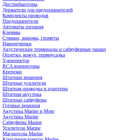
Дистрибьюторы
Держатели для предохранителей
Комплекты проводов
Предохранители
Автоматы питания
Клеммы
Стяжки, зажимы, грометы
Наконечники
Акустические терминалы и сабвуферные чашки
Оплетка, кожух, термоусадка
Y-коннектор
RCA коннекторы
Крепежи
Штатные решения
Штатные усилители
Штатная проводка и адаптеры
Штатная акустика
Штатные сабвуферы
Готовые решения
Акустика Marine и Moto
Акустика Marine
Сабвуферы Marine
Усилители Marine
Магнитолы Marine
Крепления-хомуты Marine