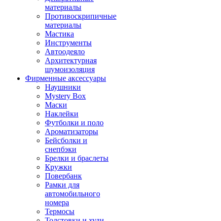
материалы
Противоскрипичные
материалы
Мастика
Инструменты
Автоодеяло
Архитектурная
шумоизоляция
Фирменные аксессуары
Наушники
Mystery Box
Маски
Наклейки
Футболки и поло
Ароматизаторы
Бейсболки и
снепбэки
Брелки и браслеты
Кружки
Повербанк
Рамки для
автомобильного
номера
Термосы
Толстовки и худи