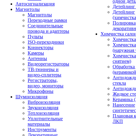
одной дета
Автосигнализация
Детейлинг
Магнитолы
Детейлинг
Магнитолы
(химчистк
Переходные рамки
Полировка
Соединительные
декоративн
провода и адаптеры
Химчистка сало
Пульты
Химчистка
ISO-переходники
Химчистка
Коннекторы
(наружная 
Камеры
Химчистка 
Антенны
снятием)
Видеорегистраторы
Обработка
ТВ-тюннеры и
(керамикой
видео-сплитеры
Антидождь
Регистраторы,
стекла
видео, мониторы
Антидождь 
Микрофоны
Жидкое сте
Шумоизоляция
Керамика (
Виброизоляция
Нанесение
Звукоизоляция
синтетичес
Теплоизоляция
Плановая 
Уплотнительные
ЛКП
материалы
Инструменты
Декоративные