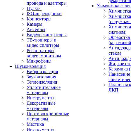
декоративн
провода и адаптеры
Химчистка сало
Пульты
Химчистка
ISO-переходники
Химчистка
Коннекторы
(наружная 
Камеры
Химчистка 
Антенны
снятием)
Видеорегистраторы
Обработка
ТВ-тюннеры и
(керамикой
видео-сплитеры
Антидождь
Регистраторы,
стекла
видео, мониторы
Антидождь 
Микрофоны
Жидкое сте
Шумоизоляция
Керамика (
Виброизоляция
Нанесение
Звукоизоляция
синтетичес
Теплоизоляция
Плановая 
Уплотнительные
ЛКП
материалы
Инструменты
Декоративные
материалы
Противоскрипичные
материалы
Мастика
Инструменты