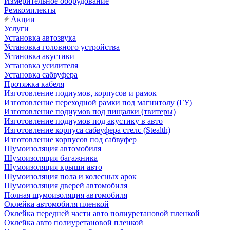
Измерительное оборудование
Ремкомплекты
Акции
Услуги
Установка автозвука
Установка головного устройства
Установка акустики
Установка усилителя
Установка сабвуфера
Протяжка кабеля
Изготовление подиумов, корпусов и рамок
Изготовление переходной рамки под магнитолу (ГУ)
Изготовление подиумов под пищалки (твитеры)
Изготовление подиумов под акустику в авто
Изготовление корпуса сабвуфера стелс (Stealth)
Изготовление корпусов под сабвуфер
Шумоизоляция автомобиля
Шумоизоляция багажника
Шумоизоляция крыши авто
Шумоизоляция пола и колесных арок
Шумоизоляция дверей автомобиля
Полная шумоизоляция автомобиля
Оклейка автомобиля пленкой
Оклейка передней части авто полиуретановой пленкой
Оклейка авто полиуретановой пленкой