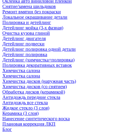
Оклейка авто виниловой пленкой
Снятие/замена шильдиков
Ремонт вмятин без покраски
Локальное окрашивание детали
Полировка и детейлинг
Детейлинг мойка (3-х фазная)
Очистка кузова глиной
Детейлинг двигателя
Детейлинг подвески
Детейлинг полировка одной детали
Детейлинг полировка
Детейлинг (химчистка+полировка)
Полировка декоративных вставок
Химчистка салона
Химчистка салона
Химчистка дисков (наружная часть)
Химчистка дисков (со снятием)
Обработка дисков (керамикой)
Антидождь передние стекла
Антидождь все стекла
Жидкое стекло (3 слоя)
Керамика (3 слоя)
Нанесение синтетического воска
Плановая коррекция ЛКП
Блог