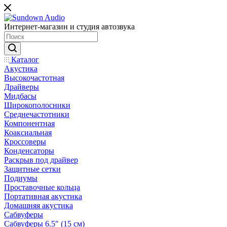
Интернет-магазин и студия автозвука
Каталог
Акустика
Высокочастотная
Драйверы
Мидбасы
Широкополосники
Среднечастотники
Компонентная
Коаксиальная
Кроссоверы
Конденсаторы
Раскрыв под драйвер
Защитные сетки
Подиумы
Проставочные кольца
Портативная акустика
Домашняя акустика
Сабвуферы
Сабвуферы 6.5" (15 см)