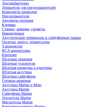
Дистрибьюторы
Держатели для предохранителей
Комплекты проводов
Предохранители
Автоматы питания
Клеммы
Стяжки, зажимы, грометы
Наконечники
Акустические терминалы и сабвуферные чашки
Оплетка, кожух, термоусадка
Y-коннектор
RCA коннекторы
Крепежи
Штатные решения
Штатные усилители
Штатная проводка и адаптеры
Штатная акустика
Штатные сабвуферы
Готовые решения
Акустика Marine и Moto
Акустика Marine
Сабвуферы Marine
Усилители Marine
Магнитолы Marine
Крепления-хомуты Marine