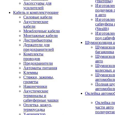
(твитеры)
Аксессуары для
Изготовле
усилителей
подиумов 
Кабель и комплектующие
в авто
Силовые кабели
Изготовлен
Акустические
сабвуфера 
кабели
(Stealth)
Межблочные кабели
Изготовле
Монтажные кабели
под сабвуф
Дистрибьюторы
Шумоизоляция а
Держатели для
Шумоизол
предохранителей
багажника
Комплекты
Шумоизол
проводов
авто
Предохранители
Шумоизоля
Автоматы питания
колесных а
Клеммы
Шумоизоля
Стяжки, зажимы,
автомобил
грометы
Полная шу
Наконечники
автомобил
Акустические
Оклейка автомо
терминалы и
сабвуферные чашки
Оклейка п
Оплетка, кожух,
части авто
термоусадка
полиурета
Y-коннектор