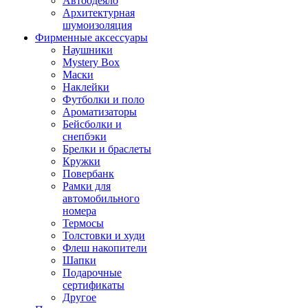
Автоодеяло
Архитектурная
шумоизоляция
Фирменные аксессуары
Наушники
Mystery Box
Маски
Наклейки
Футболки и поло
Ароматизаторы
Бейсболки и
снепбэки
Брелки и браслеты
Кружки
Повербанк
Рамки для
автомобильного
номера
Термосы
Толстовки и худи
Флеш накопители
Шапки
Подарочные
сертификаты
Другое