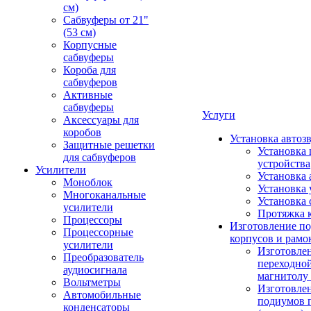
см)
Сабвуферы от 21"
(53 см)
Корпусные
сабвуферы
Короба для
сабвуферов
Активные
сабвуферы
Услуги
Аксессуары для
коробов
Установка автоз
Защитные решетки
Установка 
для сабвуферов
устройства
Усилители
Установка 
Моноблок
Установка 
Многоканальные
Установка 
усилители
Протяжка 
Процессоры
Изготовление п
Процессорные
корпусов и рамо
усилители
Изготовле
Преобразователь
переходно
аудиосигнала
магнитолу 
Вольтметры
Изготовле
Автомобильные
подиумов 
конденсаторы