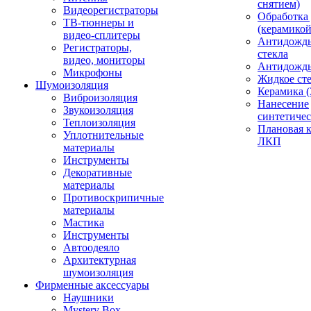
снятием)
Видеорегистраторы
Обработка
ТВ-тюннеры и
(керамикой
видео-сплитеры
Антидождь
Регистраторы,
стекла
видео, мониторы
Антидождь 
Микрофоны
Жидкое сте
Шумоизоляция
Керамика (
Виброизоляция
Нанесение
Звукоизоляция
синтетичес
Теплоизоляция
Плановая 
Уплотнительные
ЛКП
материалы
Инструменты
Декоративные
материалы
Противоскрипичные
материалы
Мастика
Инструменты
Автоодеяло
Архитектурная
шумоизоляция
Фирменные аксессуары
Наушники
Mystery Box