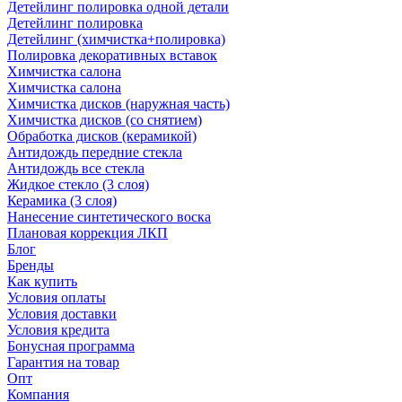
Детейлинг полировка одной детали
Детейлинг полировка
Детейлинг (химчистка+полировка)
Полировка декоративных вставок
Химчистка салона
Химчистка салона
Химчистка дисков (наружная часть)
Химчистка дисков (со снятием)
Обработка дисков (керамикой)
Антидождь передние стекла
Антидождь все стекла
Жидкое стекло (3 слоя)
Керамика (3 слоя)
Нанесение синтетического воска
Плановая коррекция ЛКП
Блог
Бренды
Как купить
Условия оплаты
Условия доставки
Условия кредита
Бонусная программа
Гарантия на товар
Опт
Компания