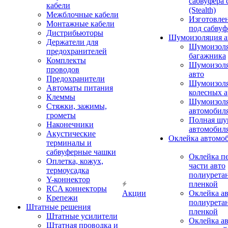
сабвуфера 
кабели
(Stealth)
Межблочные кабели
Изготовле
Монтажные кабели
под сабвуф
Дистрибьюторы
Шумоизоляция а
Держатели для
Шумоизол
предохранителей
багажника
Комплекты
Шумоизол
проводов
авто
Предохранители
Шумоизоля
Автоматы питания
колесных а
Клеммы
Шумоизоля
Стяжки, зажимы,
автомобил
грометы
Полная шу
Наконечники
автомобил
Акустические
Оклейка автомо
терминалы и
сабвуферные чашки
Оклейка п
Оплетка, кожух,
части авто
термоусадка
полиурета
Y-коннектор
пленкой
RCA коннекторы
Акции
Оклейка а
Крепежи
полиурета
Штатные решения
пленкой
Штатные усилители
Оклейка а
Штатная проводка и