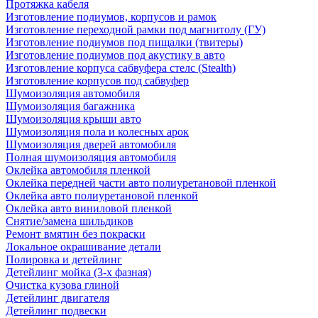
Протяжка кабеля
Изготовление подиумов, корпусов и рамок
Изготовление переходной рамки под магнитолу (ГУ)
Изготовление подиумов под пищалки (твитеры)
Изготовление подиумов под акустику в авто
Изготовление корпуса сабвуфера стелс (Stealth)
Изготовление корпусов под сабвуфер
Шумоизоляция автомобиля
Шумоизоляция багажника
Шумоизоляция крыши авто
Шумоизоляция пола и колесных арок
Шумоизоляция дверей автомобиля
Полная шумоизоляция автомобиля
Оклейка автомобиля пленкой
Оклейка передней части авто полиуретановой пленкой
Оклейка авто полиуретановой пленкой
Оклейка авто виниловой пленкой
Снятие/замена шильдиков
Ремонт вмятин без покраски
Локальное окрашивание детали
Полировка и детейлинг
Детейлинг мойка (3-х фазная)
Очистка кузова глиной
Детейлинг двигателя
Детейлинг подвески