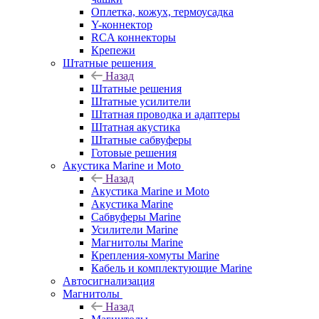
Оплетка, кожух, термоусадка
Y-коннектор
RCA коннекторы
Крепежи
Штатные решения
Назад
Штатные решения
Штатные усилители
Штатная проводка и адаптеры
Штатная акустика
Штатные сабвуферы
Готовые решения
Акустика Marine и Moto
Назад
Акустика Marine и Moto
Акустика Marine
Сабвуферы Marine
Усилители Marine
Магнитолы Marine
Крепления-хомуты Marine
Кабель и комплектующие Marine
Автосигнализация
Магнитолы
Назад