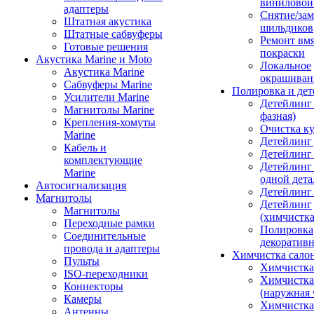
виниловой
адаптеры
Снятие/зам
Штатная акустика
шильдиков
Штатные сабвуферы
Ремонт вмя
Готовые решения
покраски
Акустика Marine и Moto
Локальное
Акустика Marine
окрашиван
Сабвуферы Marine
Полировка и де
Усилители Marine
Детейлинг 
Магнитолы Marine
фазная)
Крепления-хомуты
Очистка ку
Marine
Детейлинг 
Кабель и
Детейлинг
комплектующие
Детейлинг
Marine
одной дета
Автосигнализация
Детейлинг
Магнитолы
Детейлинг
Магнитолы
(химчистк
Переходные рамки
Полировка
Соединительные
декоративн
провода и адаптеры
Химчистка сало
Пульты
Химчистка
ISO-переходники
Химчистка
Коннекторы
(наружная 
Камеры
Химчистка 
Антенны