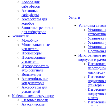
Короба для
сабвуферов
Активные
сабвуферы
Услуги
Аксессуары для
коробов
Установка автоз
Защитные решетки
Установка 
для сабвуферов
устройства
Усилители
Установка 
Моноблок
Установка 
Многоканальные
Установка 
усилители
Протяжка 
Процессоры
Изготовление п
Процессорные
корпусов и рамо
усилители
Изготовле
Преобразователь
переходно
аудиосигнала
магнитолу 
Вольтметры
Изготовле
Автомобильные
подиумов 
конденсаторы
(твитеры)
Аксессуары для
Изготовле
усилителей
подиумов 
Кабель и комплектующие
в авто
Силовые кабели
Изготовлен
Акустические