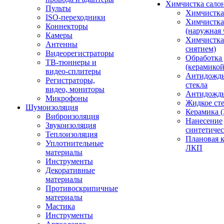
Химчистка сало
Пульты
Химчистка
ISO-переходники
Химчистка
Коннекторы
(наружная 
Камеры
Химчистка 
Антенны
снятием)
Видеорегистраторы
Обработка
ТВ-тюннеры и
(керамикой
видео-сплитеры
Антидождь
Регистраторы,
стекла
видео, мониторы
Антидождь 
Микрофоны
Жидкое сте
Шумоизоляция
Керамика (
Виброизоляция
Нанесение
Звукоизоляция
синтетичес
Теплоизоляция
Плановая 
Уплотнительные
ЛКП
материалы
Инструменты
Декоративные
материалы
Противоскрипичные
материалы
Мастика
Инструменты