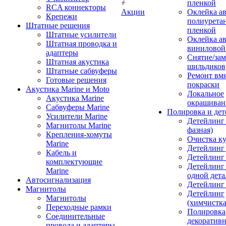
пленкой
RCA коннекторы
Акции
Оклейка а
Крепежи
полиурета
Штатные решения
пленкой
Штатные усилители
Оклейка а
Штатная проводка и
виниловой
адаптеры
Снятие/зам
Штатная акустика
шильдиков
Штатные сабвуферы
Ремонт вмя
Готовые решения
покраски
Акустика Marine и Moto
Локальное
Акустика Marine
окрашиван
Сабвуферы Marine
Полировка и де
Усилители Marine
Детейлинг 
Магнитолы Marine
фазная)
Крепления-хомуты
Очистка ку
Marine
Детейлинг 
Кабель и
Детейлинг
комплектующие
Детейлинг
Marine
одной дета
Автосигнализация
Детейлинг
Магнитолы
Детейлинг
Магнитолы
(химчистк
Переходные рамки
Полировка
Соединительные
декоративн
провода и адаптеры