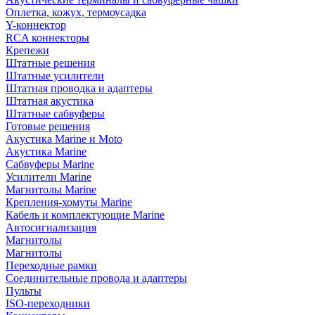
Оплетка, кожух, термоусадка
Y-коннектор
RCA коннекторы
Крепежи
Штатные решения
Штатные усилители
Штатная проводка и адаптеры
Штатная акустика
Штатные сабвуферы
Готовые решения
Акустика Marine и Moto
Акустика Marine
Сабвуферы Marine
Усилители Marine
Магнитолы Marine
Крепления-хомуты Marine
Кабель и комплектующие Marine
Автосигнализация
Магнитолы
Магнитолы
Переходные рамки
Соединительные провода и адаптеры
Пульты
ISO-переходники