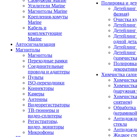
Сабвуферы Marine
Полировка и де
Усилители Marine
Детейлинг 
Магнитолы Marine
фазная)
Крепления-хомуты
Очистка ку
Marine
Детейлинг 
Кабель и
Детейлинг
комплектующие
Детейлинг
Marine
одной дета
Автосигнализация
Детейлинг
Магнитолы
Детейлинг
Магнитолы
(химчистк
Переходные рамки
Полировка
Соединительные
декоративн
провода и адаптеры
Химчистка сало
Пульты
Химчистка
ISO-переходники
Химчистка
Коннекторы
(наружная 
Камеры
Химчистка 
Антенны
снятием)
Видеорегистраторы
Обработка
ТВ-тюннеры и
(керамикой
видео-сплитеры
Антидождь
Регистраторы,
стекла
видео, мониторы
Антидождь 
Микрофоны
Жидкое сте