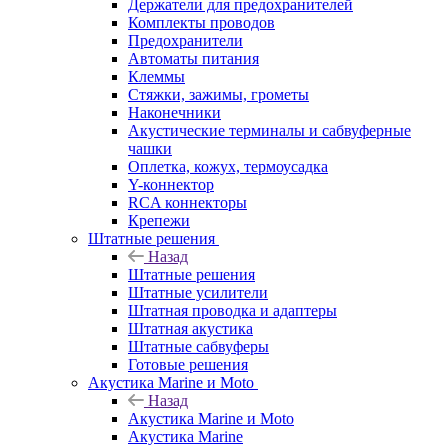
Держатели для предохранителей
Комплекты проводов
Предохранители
Автоматы питания
Клеммы
Стяжки, зажимы, грометы
Наконечники
Акустические терминалы и сабвуферные
чашки
Оплетка, кожух, термоусадка
Y-коннектор
RCA коннекторы
Крепежи
Штатные решения
Назад
Штатные решения
Штатные усилители
Штатная проводка и адаптеры
Штатная акустика
Штатные сабвуферы
Готовые решения
Акустика Marine и Moto
Назад
Акустика Marine и Moto
Акустика Marine