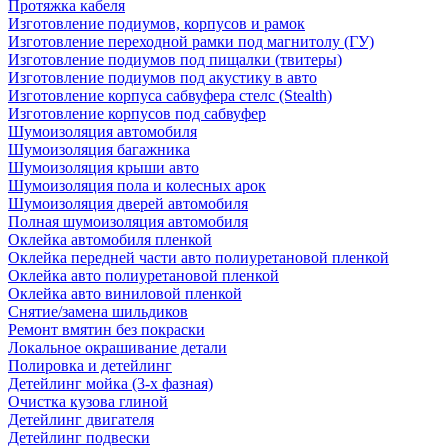
Протяжка кабеля
Изготовление подиумов, корпусов и рамок
Изготовление переходной рамки под магнитолу (ГУ)
Изготовление подиумов под пищалки (твитеры)
Изготовление подиумов под акустику в авто
Изготовление корпуса сабвуфера стелс (Stealth)
Изготовление корпусов под сабвуфер
Шумоизоляция автомобиля
Шумоизоляция багажника
Шумоизоляция крыши авто
Шумоизоляция пола и колесных арок
Шумоизоляция дверей автомобиля
Полная шумоизоляция автомобиля
Оклейка автомобиля пленкой
Оклейка передней части авто полиуретановой пленкой
Оклейка авто полиуретановой пленкой
Оклейка авто виниловой пленкой
Снятие/замена шильдиков
Ремонт вмятин без покраски
Локальное окрашивание детали
Полировка и детейлинг
Детейлинг мойка (3-х фазная)
Очистка кузова глиной
Детейлинг двигателя
Детейлинг подвески