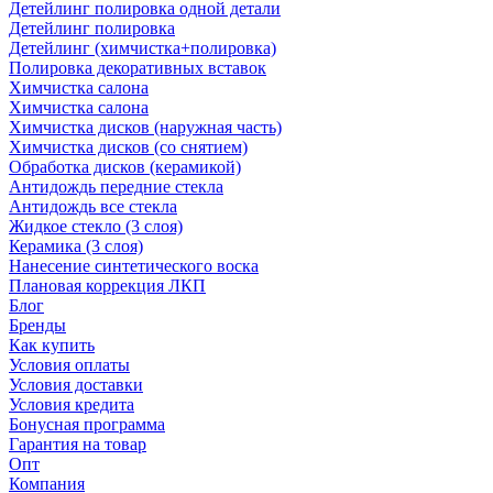
Детейлинг полировка одной детали
Детейлинг полировка
Детейлинг (химчистка+полировка)
Полировка декоративных вставок
Химчистка салона
Химчистка салона
Химчистка дисков (наружная часть)
Химчистка дисков (со снятием)
Обработка дисков (керамикой)
Антидождь передние стекла
Антидождь все стекла
Жидкое стекло (3 слоя)
Керамика (3 слоя)
Нанесение синтетического воска
Плановая коррекция ЛКП
Блог
Бренды
Как купить
Условия оплаты
Условия доставки
Условия кредита
Бонусная программа
Гарантия на товар
Опт
Компания