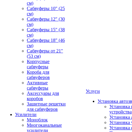
см)
Сабвуферы 10" (25
см)
Сабвуферы 12" (30
см)
Сабвуферы 15" (38
см)
Сабвуферы 18" (46
см)
Сабвуферы от 21"
(53 см)
Корпусные
сабвуферы
Короба для
сабвуферов
Активные
сабвуферы
Услуги
Аксессуары для
коробов
Установка автоз
Защитные решетки
Установка 
для сабвуферов
устройства
Усилители
Установка 
Моноблок
Установка 
Многоканальные
Установка 
усилители