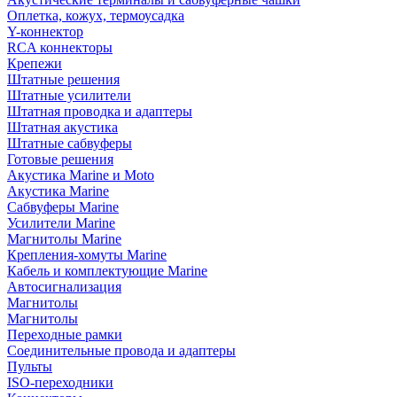
Оплетка, кожух, термоусадка
Y-коннектор
RCA коннекторы
Крепежи
Штатные решения
Штатные усилители
Штатная проводка и адаптеры
Штатная акустика
Штатные сабвуферы
Готовые решения
Акустика Marine и Moto
Акустика Marine
Сабвуферы Marine
Усилители Marine
Магнитолы Marine
Крепления-хомуты Marine
Кабель и комплектующие Marine
Автосигнализация
Магнитолы
Магнитолы
Переходные рамки
Соединительные провода и адаптеры
Пульты
ISO-переходники