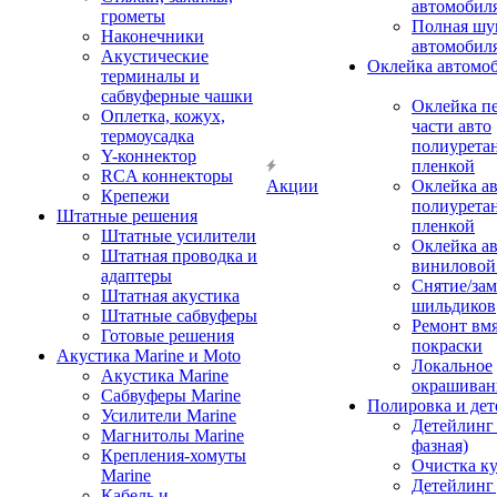
автомобил
грометы
Полная шу
Наконечники
автомобил
Акустические
Оклейка автомо
терминалы и
сабвуферные чашки
Оклейка п
Оплетка, кожух,
части авто
термоусадка
полиурета
Y-коннектор
пленкой
RCA коннекторы
Акции
Оклейка а
Крепежи
полиурета
Штатные решения
пленкой
Штатные усилители
Оклейка а
Штатная проводка и
виниловой
адаптеры
Снятие/зам
Штатная акустика
шильдиков
Штатные сабвуферы
Ремонт вмя
Готовые решения
покраски
Акустика Marine и Moto
Локальное
Акустика Marine
окрашиван
Сабвуферы Marine
Полировка и де
Усилители Marine
Детейлинг 
Магнитолы Marine
фазная)
Крепления-хомуты
Очистка ку
Marine
Детейлинг 
Кабель и