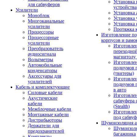
Установка 
для сабвуферов
устройства
Усилители
Установка 
Моноблок
Установка 
Многоканальные
Установка 
усилители
Протяжка 
Процессоры
Изготовление п
Процессорные
корпусов и рамо
усилители
Изготовле
Преобразователь
переходно
аудиосигнала
магнитолу 
Вольтметры
Изготовле
Автомобильные
подиумов 
конденсаторы
(твитеры)
Аксессуары для
Изготовле
усилителей
подиумов 
Кабель и комплектующие
в авто
Силовые кабели
Изготовлен
Акустические
сабвуфера 
кабели
(Stealth)
Межблочные кабели
Изготовле
Монтажные кабели
под сабвуф
Дистрибьюторы
Шумоизоляция а
Держатели для
Шумоизол
предохранителей
багажника
Комплекты