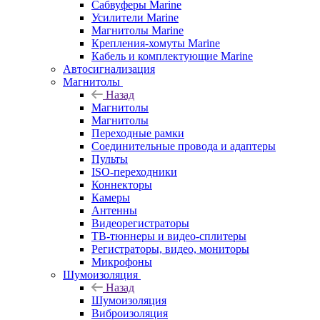
Сабвуферы Marine
Усилители Marine
Магнитолы Marine
Крепления-хомуты Marine
Кабель и комплектующие Marine
Автосигнализация
Магнитолы
Назад
Магнитолы
Магнитолы
Переходные рамки
Соединительные провода и адаптеры
Пульты
ISO-переходники
Коннекторы
Камеры
Антенны
Видеорегистраторы
ТВ-тюннеры и видео-сплитеры
Регистраторы, видео, мониторы
Микрофоны
Шумоизоляция
Назад
Шумоизоляция
Виброизоляция