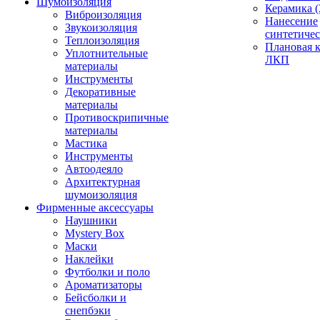
Шумоизоляция
Керамика (
Виброизоляция
Нанесение
Звукоизоляция
синтетичес
Теплоизоляция
Плановая 
Уплотнительные
ЛКП
материалы
Инструменты
Декоративные
материалы
Противоскрипичные
материалы
Мастика
Инструменты
Автоодеяло
Архитектурная
шумоизоляция
Фирменные аксессуары
Наушники
Mystery Box
Маски
Наклейки
Футболки и поло
Ароматизаторы
Бейсболки и
снепбэки