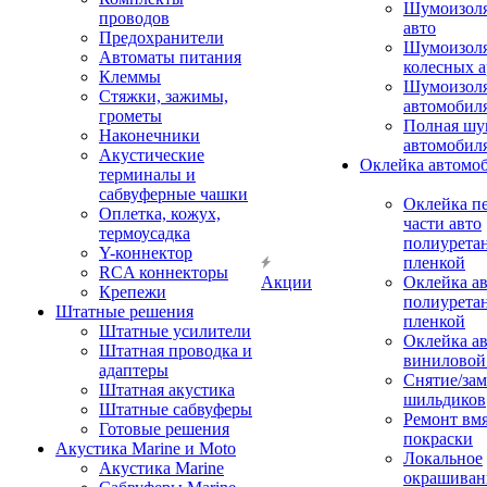
Шумоизол
проводов
авто
Предохранители
Шумоизоля
Автоматы питания
колесных а
Клеммы
Шумоизоля
Стяжки, зажимы,
автомобил
грометы
Полная шу
Наконечники
автомобил
Акустические
Оклейка автомо
терминалы и
сабвуферные чашки
Оклейка п
Оплетка, кожух,
части авто
термоусадка
полиурета
Y-коннектор
пленкой
RCA коннекторы
Акции
Оклейка а
Крепежи
полиурета
Штатные решения
пленкой
Штатные усилители
Оклейка а
Штатная проводка и
виниловой
адаптеры
Снятие/зам
Штатная акустика
шильдиков
Штатные сабвуферы
Ремонт вмя
Готовые решения
покраски
Акустика Marine и Moto
Локальное
Акустика Marine
окрашиван