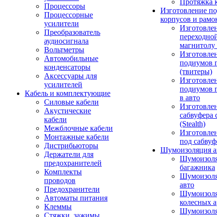
Протяжка 
Процессоры
Изготовление п
Процессорные
корпусов и рамо
усилители
Изготовле
Преобразователь
переходно
аудиосигнала
магнитолу 
Вольтметры
Изготовле
Автомобильные
подиумов 
конденсаторы
(твитеры)
Аксессуары для
Изготовле
усилителей
подиумов 
Кабель и комплектующие
в авто
Силовые кабели
Изготовлен
Акустические
сабвуфера 
кабели
(Stealth)
Межблочные кабели
Изготовле
Монтажные кабели
под сабвуф
Дистрибьюторы
Шумоизоляция а
Держатели для
Шумоизол
предохранителей
багажника
Комплекты
Шумоизол
проводов
авто
Предохранители
Шумоизоля
Автоматы питания
колесных а
Клеммы
Шумоизоля
Стяжки, зажимы,