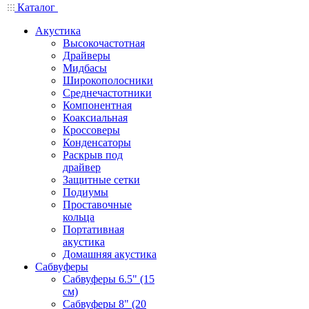
Каталог
Акустика
Высокочастотная
Драйверы
Мидбасы
Широкополосники
Среднечастотники
Компонентная
Коаксиальная
Кроссоверы
Конденсаторы
Раскрыв под
драйвер
Защитные сетки
Подиумы
Проставочные
кольца
Портативная
акустика
Домашняя акустика
Сабвуферы
Сабвуферы 6.5" (15
см)
Сабвуферы 8" (20