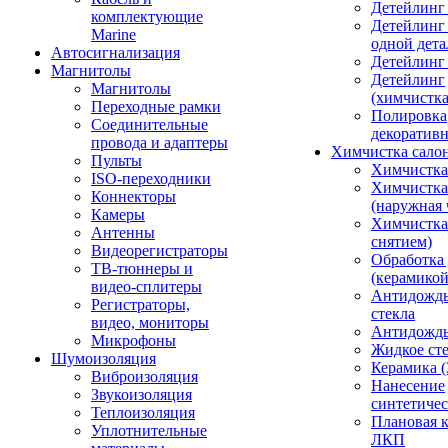
Детейлинг
комплектующие
Детейлинг
Marine
одной дета
Автосигнализация
Детейлинг
Магнитолы
Детейлинг
Магнитолы
(химчистк
Переходные рамки
Полировка
Соединительные
декоративн
провода и адаптеры
Химчистка сало
Пульты
Химчистка
ISO-переходники
Химчистка
Коннекторы
(наружная 
Камеры
Химчистка 
Антенны
снятием)
Видеорегистраторы
Обработка
ТВ-тюннеры и
(керамикой
видео-сплитеры
Антидождь
Регистраторы,
стекла
видео, мониторы
Антидождь 
Микрофоны
Жидкое сте
Шумоизоляция
Керамика (
Виброизоляция
Нанесение
Звукоизоляция
синтетичес
Теплоизоляция
Плановая 
Уплотнительные
ЛКП