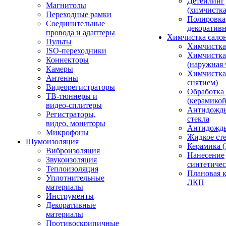
Детейлинг
Магнитолы
(химчистк
Переходные рамки
Полировка
Соединительные
декоративн
провода и адаптеры
Химчистка сало
Пульты
Химчистка
ISO-переходники
Химчистка
Коннекторы
(наружная 
Камеры
Химчистка 
Антенны
снятием)
Видеорегистраторы
Обработка
ТВ-тюннеры и
(керамикой
видео-сплитеры
Антидождь
Регистраторы,
стекла
видео, мониторы
Антидождь 
Микрофоны
Жидкое сте
Шумоизоляция
Керамика (
Виброизоляция
Нанесение
Звукоизоляция
синтетичес
Теплоизоляция
Плановая 
Уплотнительные
ЛКП
материалы
Инструменты
Декоративные
материалы
Противоскрипичные