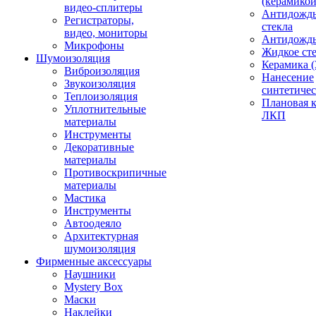
(керамикой
видео-сплитеры
Антидождь
Регистраторы,
стекла
видео, мониторы
Антидождь 
Микрофоны
Жидкое сте
Шумоизоляция
Керамика (
Виброизоляция
Нанесение
Звукоизоляция
синтетичес
Теплоизоляция
Плановая 
Уплотнительные
ЛКП
материалы
Инструменты
Декоративные
материалы
Противоскрипичные
материалы
Мастика
Инструменты
Автоодеяло
Архитектурная
шумоизоляция
Фирменные аксессуары
Наушники
Mystery Box
Маски
Наклейки