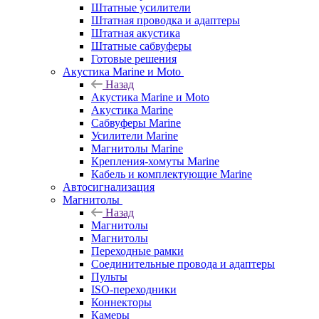
Штатные усилители
Штатная проводка и адаптеры
Штатная акустика
Штатные сабвуферы
Готовые решения
Акустика Marine и Moto
Назад
Акустика Marine и Moto
Акустика Marine
Сабвуферы Marine
Усилители Marine
Магнитолы Marine
Крепления-хомуты Marine
Кабель и комплектующие Marine
Автосигнализация
Магнитолы
Назад
Магнитолы
Магнитолы
Переходные рамки
Соединительные провода и адаптеры
Пульты
ISO-переходники
Коннекторы
Камеры