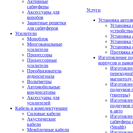
Активные
сабвуферы
Услуги
Аксессуары для
коробов
Установка автоз
Защитные решетки
Установка 
для сабвуферов
устройства
Усилители
Установка 
Моноблок
Установка 
Многоканальные
Установка 
усилители
Протяжка 
Процессоры
Изготовление п
Процессорные
корпусов и рамо
усилители
Изготовле
Преобразователь
переходно
аудиосигнала
магнитолу 
Вольтметры
Изготовле
Автомобильные
подиумов 
конденсаторы
(твитеры)
Аксессуары для
Изготовле
усилителей
подиумов 
Кабель и комплектующие
в авто
Силовые кабели
Изготовлен
Акустические
сабвуфера 
кабели
(Stealth)
Межблочные кабели
Изготовле