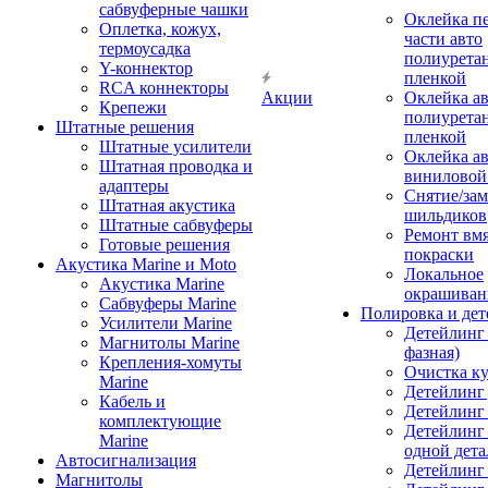
сабвуферные чашки
Оклейка п
Оплетка, кожух,
части авто
термоусадка
полиурета
Y-коннектор
пленкой
RCA коннекторы
Акции
Оклейка а
Крепежи
полиурета
Штатные решения
пленкой
Штатные усилители
Оклейка а
Штатная проводка и
виниловой
адаптеры
Снятие/зам
Штатная акустика
шильдиков
Штатные сабвуферы
Ремонт вмя
Готовые решения
покраски
Акустика Marine и Moto
Локальное
Акустика Marine
окрашиван
Сабвуферы Marine
Полировка и де
Усилители Marine
Детейлинг 
Магнитолы Marine
фазная)
Крепления-хомуты
Очистка ку
Marine
Детейлинг 
Кабель и
Детейлинг
комплектующие
Детейлинг
Marine
одной дета
Автосигнализация
Детейлинг
Магнитолы