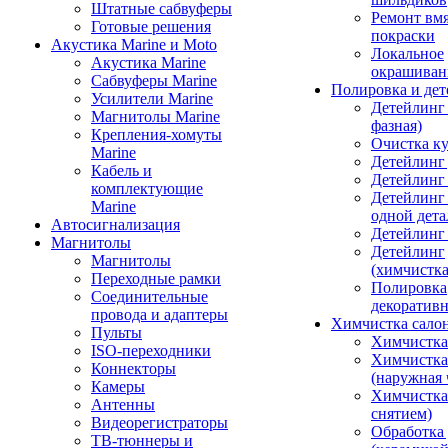
Штатные сабвуферы
Ремонт вмя
Готовые решения
покраски
Акустика Marine и Moto
Локальное
Акустика Marine
окрашиван
Сабвуферы Marine
Полировка и де
Усилители Marine
Детейлинг 
Магнитолы Marine
фазная)
Крепления-хомуты
Очистка ку
Marine
Детейлинг 
Кабель и
Детейлинг
комплектующие
Детейлинг
Marine
одной дета
Автосигнализация
Детейлинг
Магнитолы
Детейлинг
Магнитолы
(химчистк
Переходные рамки
Полировка
Соединительные
декоративн
провода и адаптеры
Химчистка сало
Пульты
Химчистка
ISO-переходники
Химчистка
Коннекторы
(наружная 
Камеры
Химчистка 
Антенны
снятием)
Видеорегистраторы
Обработка
ТВ-тюннеры и