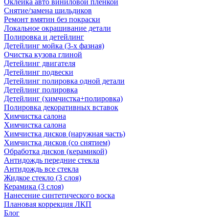
Оклейка авто виниловой пленкой
Снятие/замена шильдиков
Ремонт вмятин без покраски
Локальное окрашивание детали
Полировка и детейлинг
Детейлинг мойка (3-х фазная)
Очистка кузова глиной
Детейлинг двигателя
Детейлинг подвески
Детейлинг полировка одной детали
Детейлинг полировка
Детейлинг (химчистка+полировка)
Полировка декоративных вставок
Химчистка салона
Химчистка салона
Химчистка дисков (наружная часть)
Химчистка дисков (со снятием)
Обработка дисков (керамикой)
Антидождь передние стекла
Антидождь все стекла
Жидкое стекло (3 слоя)
Керамика (3 слоя)
Нанесение синтетического воска
Плановая коррекция ЛКП
Блог