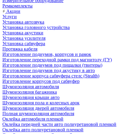
Измерительное оборудование
Ремкомплекты
Акции
Услуги
Установка автозвука
Установка головного устройства
Установка акустики
Установка усилителя
Установка сабвуфера
Протяжка кабеля
Изготовление подиумов, корпусов и рамок
Изготовление переходной рамки под магнитолу (ГУ)
Изготовление подиумов под пищалки (твитеры)
Изготовление подиумов под акустику в авто
Изготовление корпуса сабвуфера стелс (Stealth)
Изготовление корпусов под сабвуфер
Шумоизоляция автомобиля
Шумоизоляция багажника
Шумоизоляция крыши авто
Шумоизоляция пола и колесных арок
Шумоизоляция дверей автомобиля
Полная шумоизоляция автомобиля
Оклейка автомобиля пленкой
Оклейка передней части авто полиуретановой пленкой
Оклейка авто полиуретановой пленкой