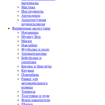
материалы
Мастика
Инструменты
Автоодеяло
Архитектурная
шумоизоляция
Фирменные аксессуары
Наушники
Mystery Box
Маски
Наклейки
Футболки и поло
Ароматизаторы
Бейсболки и
снепбэки
Брелки и браслеты
Кружки
Повербанк
Рамки для
автомобильного
номера
Термосы
Толстовки и худи
Флеш накопители
Шапки