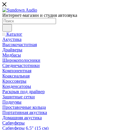
Интернет-магазин и студия автозвука
Каталог
Акустика
Высокочастотная
Драйверы
Мидбасы
Широкополосники
Среднечастотники
Компонентная
Коаксиальная
Кроссоверы
Конденсаторы
Раскрыв под драйвер
Защитные сетки
Подиумы
Проставочные кольца
Портативная акустика
Домашняя акустика
Сабвуферы
Сабвуферы 6.5" (15 см)