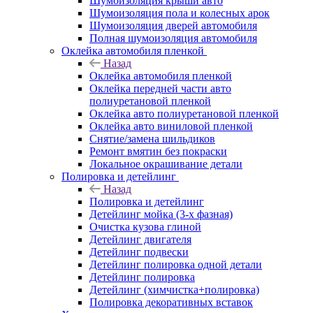
Шумоизоляция крыши авто
Шумоизоляция пола и колесных арок
Шумоизоляция дверей автомобиля
Полная шумоизоляция автомобиля
Оклейка автомобиля пленкой
Назад
Оклейка автомобиля пленкой
Оклейка передней части авто
полиуретановой пленкой
Оклейка авто полиуретановой пленкой
Оклейка авто виниловой пленкой
Снятие/замена шильдиков
Ремонт вмятин без покраски
Локальное окрашивание детали
Полировка и детейлинг
Назад
Полировка и детейлинг
Детейлинг мойка (3-х фазная)
Очистка кузова глиной
Детейлинг двигателя
Детейлинг подвески
Детейлинг полировка одной детали
Детейлинг полировка
Детейлинг (химчистка+полировка)
Полировка декоративных вставок