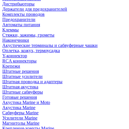
Дистрибьюторы
Держатели для предохранителей
Комплекты проводов
Предохранители
Автоматы питания
Клеммы
Стяжки, зажимы, грометы
Наконечники
Акустические терминалы и сабвуферные чашки
Оплетка, кожух, термоусадка
Y-коннектор
RCA коннекторы
Крепежи
Штатные решения
Штатные усилители
Штатная проводка и адаптеры
Штатная акустика
Штатные сабвуферы
Готовые решения
Акустика Marine и Moto
Акустика Marine
Сабвуферы Marine
Усилители Marine
Магнитолы Marine
Крепления-хомуты Marine