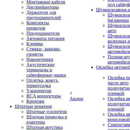
Монтажные кабели
под сабвуф
Дистрибьюторы
Шумоизоляция а
Держатели для
Шумоизол
предохранителей
багажника
Комплекты
Шумоизол
проводов
авто
Предохранители
Шумоизоля
Автоматы питания
колесных а
Клеммы
Шумоизоля
Стяжки, зажимы,
автомобил
грометы
Полная шу
Наконечники
автомобил
Акустические
Оклейка автомо
терминалы и
сабвуферные чашки
Оклейка п
Оплетка, кожух,
части авто
термоусадка
полиурета
Y-коннектор
пленкой
RCA коннекторы
Акции
Оклейка а
Крепежи
полиурета
Штатные решения
пленкой
Штатные усилители
Оклейка а
Штатная проводка и
виниловой
адаптеры
Снятие/зам
Штатная акустика
шильдиков