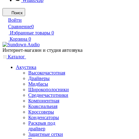
WhatsApp
Поиск
Войти
Сравнение
0
Избранные товары
0
Корзина
0
Интернет-магазин и студия автозвука
Каталог
Акустика
Высокочастотная
Драйверы
Мидбасы
Широкополосники
Среднечастотники
Компонентная
Коаксиальная
Кроссоверы
Конденсаторы
Раскрыв под
драйвер
Защитные сетки