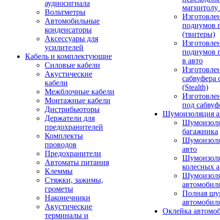
аудиосигнала
магнитолу 
Вольтметры
Изготовле
Автомобильные
подиумов 
конденсаторы
(твитеры)
Аксессуары для
Изготовле
усилителей
подиумов 
Кабель и комплектующие
в авто
Силовые кабели
Изготовлен
Акустические
сабвуфера 
кабели
(Stealth)
Межблочные кабели
Изготовле
Монтажные кабели
под сабвуф
Дистрибьюторы
Шумоизоляция а
Держатели для
Шумоизол
предохранителей
багажника
Комплекты
Шумоизол
проводов
авто
Предохранители
Шумоизоля
Автоматы питания
колесных а
Клеммы
Шумоизоля
Стяжки, зажимы,
автомобил
грометы
Полная шу
Наконечники
автомобил
Акустические
Оклейка автомо
терминалы и