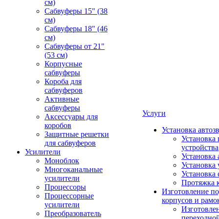
см)
Сабвуферы 15" (38
см)
Сабвуферы 18" (46
см)
Сабвуферы от 21"
(53 см)
Корпусные
сабвуферы
Короба для
сабвуферов
Активные
сабвуферы
Услуги
Аксессуары для
коробов
Установка автоз
Защитные решетки
Установка 
для сабвуферов
устройства
Усилители
Установка 
Моноблок
Установка 
Многоканальные
Установка 
усилители
Протяжка 
Процессоры
Изготовление п
Процессорные
корпусов и рамо
усилители
Изготовле
Преобразователь
переходно