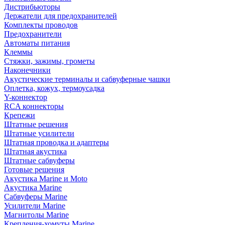
Дистрибьюторы
Держатели для предохранителей
Комплекты проводов
Предохранители
Автоматы питания
Клеммы
Стяжки, зажимы, грометы
Наконечники
Акустические терминалы и сабвуферные чашки
Оплетка, кожух, термоусадка
Y-коннектор
RCA коннекторы
Крепежи
Штатные решения
Штатные усилители
Штатная проводка и адаптеры
Штатная акустика
Штатные сабвуферы
Готовые решения
Акустика Marine и Moto
Акустика Marine
Сабвуферы Marine
Усилители Marine
Магнитолы Marine
Крепления-хомуты Marine