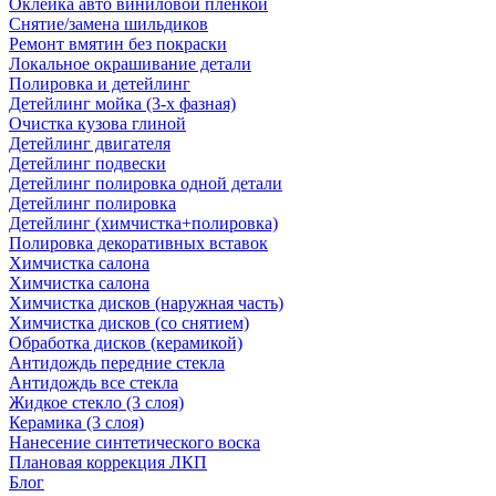
Оклейка авто виниловой пленкой
Снятие/замена шильдиков
Ремонт вмятин без покраски
Локальное окрашивание детали
Полировка и детейлинг
Детейлинг мойка (3-х фазная)
Очистка кузова глиной
Детейлинг двигателя
Детейлинг подвески
Детейлинг полировка одной детали
Детейлинг полировка
Детейлинг (химчистка+полировка)
Полировка декоративных вставок
Химчистка салона
Химчистка салона
Химчистка дисков (наружная часть)
Химчистка дисков (со снятием)
Обработка дисков (керамикой)
Антидождь передние стекла
Антидождь все стекла
Жидкое стекло (3 слоя)
Керамика (3 слоя)
Нанесение синтетического воска
Плановая коррекция ЛКП
Блог