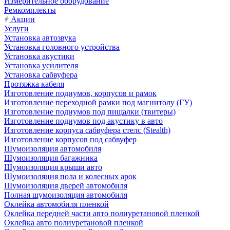
Измерительное оборудование
Ремкомплекты
Акции
Услуги
Установка автозвука
Установка головного устройства
Установка акустики
Установка усилителя
Установка сабвуфера
Протяжка кабеля
Изготовление подиумов, корпусов и рамок
Изготовление переходной рамки под магнитолу (ГУ)
Изготовление подиумов под пищалки (твитеры)
Изготовление подиумов под акустику в авто
Изготовление корпуса сабвуфера стелс (Stealth)
Изготовление корпусов под сабвуфер
Шумоизоляция автомобиля
Шумоизоляция багажника
Шумоизоляция крыши авто
Шумоизоляция пола и колесных арок
Шумоизоляция дверей автомобиля
Полная шумоизоляция автомобиля
Оклейка автомобиля пленкой
Оклейка передней части авто полиуретановой пленкой
Оклейка авто полиуретановой пленкой