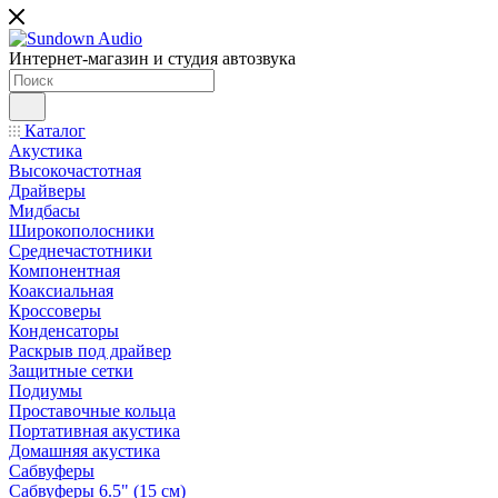
Интернет-магазин и студия автозвука
Каталог
Акустика
Высокочастотная
Драйверы
Мидбасы
Широкополосники
Среднечастотники
Компонентная
Коаксиальная
Кроссоверы
Конденсаторы
Раскрыв под драйвер
Защитные сетки
Подиумы
Проставочные кольца
Портативная акустика
Домашняя акустика
Сабвуферы
Сабвуферы 6.5" (15 см)