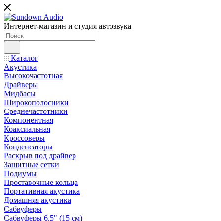
Интернет-магазин и студия автозвука
Каталог
Акустика
Высокочастотная
Драйверы
Мидбасы
Широкополосники
Среднечастотники
Компонентная
Коаксиальная
Кроссоверы
Конденсаторы
Раскрыв под драйвер
Защитные сетки
Подиумы
Проставочные кольца
Портативная акустика
Домашняя акустика
Сабвуферы
Сабвуферы 6.5" (15 см)