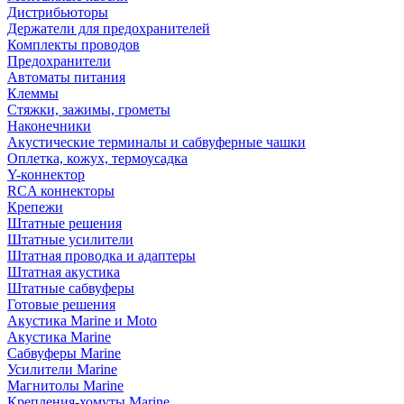
Дистрибьюторы
Держатели для предохранителей
Комплекты проводов
Предохранители
Автоматы питания
Клеммы
Стяжки, зажимы, грометы
Наконечники
Акустические терминалы и сабвуферные чашки
Оплетка, кожух, термоусадка
Y-коннектор
RCA коннекторы
Крепежи
Штатные решения
Штатные усилители
Штатная проводка и адаптеры
Штатная акустика
Штатные сабвуферы
Готовые решения
Акустика Marine и Moto
Акустика Marine
Сабвуферы Marine
Усилители Marine
Магнитолы Marine
Крепления-хомуты Marine