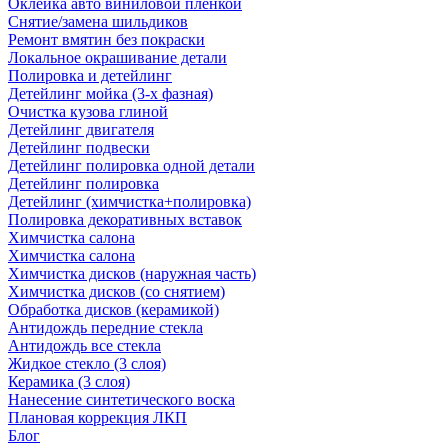
Оклейка авто виниловой пленкой
Снятие/замена шильдиков
Ремонт вмятин без покраски
Локальное окрашивание детали
Полировка и детейлинг
Детейлинг мойка (3-х фазная)
Очистка кузова глиной
Детейлинг двигателя
Детейлинг подвески
Детейлинг полировка одной детали
Детейлинг полировка
Детейлинг (химчистка+полировка)
Полировка декоративных вставок
Химчистка салона
Химчистка салона
Химчистка дисков (наружная часть)
Химчистка дисков (со снятием)
Обработка дисков (керамикой)
Антидождь передние стекла
Антидождь все стекла
Жидкое стекло (3 слоя)
Керамика (3 слоя)
Нанесение синтетического воска
Плановая коррекция ЛКП
Блог