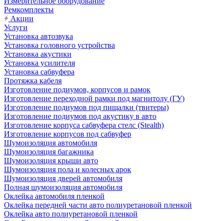
Измерительное оборудование
Ремкомплекты
Акции
Услуги
Установка автозвука
Установка головного устройства
Установка акустики
Установка усилителя
Установка сабвуфера
Протяжка кабеля
Изготовление подиумов, корпусов и рамок
Изготовление переходной рамки под магнитолу (ГУ)
Изготовление подиумов под пищалки (твитеры)
Изготовление подиумов под акустику в авто
Изготовление корпуса сабвуфера стелс (Stealth)
Изготовление корпусов под сабвуфер
Шумоизоляция автомобиля
Шумоизоляция багажника
Шумоизоляция крыши авто
Шумоизоляция пола и колесных арок
Шумоизоляция дверей автомобиля
Полная шумоизоляция автомобиля
Оклейка автомобиля пленкой
Оклейка передней части авто полиуретановой пленкой
Оклейка авто полиуретановой пленкой