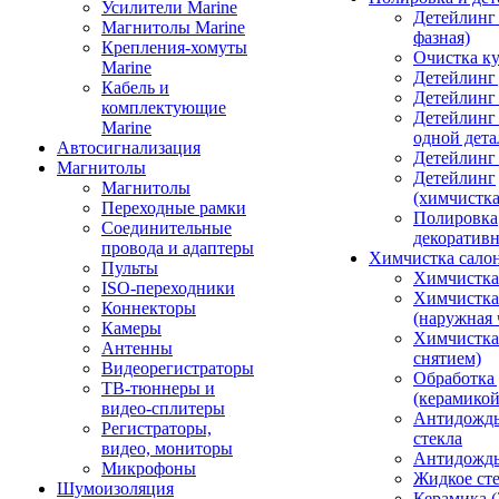
Усилители Marine
Детейлинг 
Магнитолы Marine
фазная)
Крепления-хомуты
Очистка ку
Marine
Детейлинг 
Кабель и
Детейлинг
комплектующие
Детейлинг
Marine
одной дета
Автосигнализация
Детейлинг
Магнитолы
Детейлинг
Магнитолы
(химчистк
Переходные рамки
Полировка
Соединительные
декоративн
провода и адаптеры
Химчистка сало
Пульты
Химчистка
ISO-переходники
Химчистка
Коннекторы
(наружная 
Камеры
Химчистка 
Антенны
снятием)
Видеорегистраторы
Обработка
ТВ-тюннеры и
(керамикой
видео-сплитеры
Антидождь
Регистраторы,
стекла
видео, мониторы
Антидождь 
Микрофоны
Жидкое сте
Шумоизоляция
Керамика (