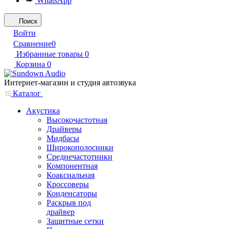
WhatsApp
Поиск
Войти
Сравнение
0
Избранные товары
0
Корзина
0
Интернет-магазин и студия автозвука
Каталог
Акустика
Высокочастотная
Драйверы
Мидбасы
Широкополосники
Среднечастотники
Компонентная
Коаксиальная
Кроссоверы
Конденсаторы
Раскрыв под
драйвер
Защитные сетки