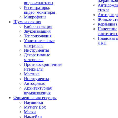
(керамикой
видео-сплитеры
Антидождь
Регистраторы,
стекла
видео, мониторы
Антидождь 
Микрофоны
Жидкое сте
Шумоизоляция
Керамика (
Виброизоляция
Нанесение
Звукоизоляция
синтетичес
Теплоизоляция
Плановая 
Уплотнительные
ЛКП
материалы
Инструменты
Декоративные
материалы
Противоскрипичные
материалы
Мастика
Инструменты
Автоодеяло
Архитектурная
шумоизоляция
Фирменные аксессуары
Наушники
Mystery Box
Маски
Наклейки