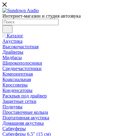
Интернет-магазин и студия автозвука
Каталог
Акустика
Высокочастотная
Драйверы
Мидбасы
Широкополосники
Среднечастотники
Компонентная
Коаксиальная
Кроссоверы
Конденсаторы
Раскрыв под драйвер
Защитные сетки
Подиумы
Проставочные кольца
Портативная акустика
Домашняя акустика
Сабвуферы
Сабвуферы 6.5" (15 см)