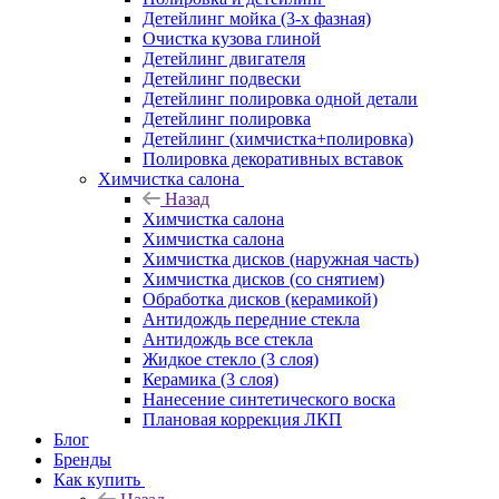
Детейлинг мойка (3-х фазная)
Очистка кузова глиной
Детейлинг двигателя
Детейлинг подвески
Детейлинг полировка одной детали
Детейлинг полировка
Детейлинг (химчистка+полировка)
Полировка декоративных вставок
Химчистка салона
Назад
Химчистка салона
Химчистка салона
Химчистка дисков (наружная часть)
Химчистка дисков (со снятием)
Обработка дисков (керамикой)
Антидождь передние стекла
Антидождь все стекла
Жидкое стекло (3 слоя)
Керамика (3 слоя)
Нанесение синтетического воска
Плановая коррекция ЛКП
Блог
Бренды
Как купить