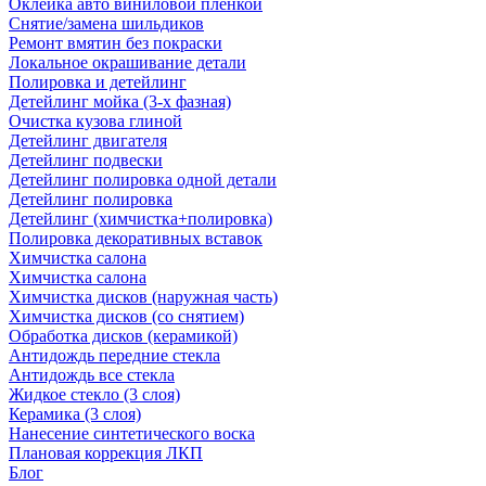
Оклейка авто виниловой пленкой
Снятие/замена шильдиков
Ремонт вмятин без покраски
Локальное окрашивание детали
Полировка и детейлинг
Детейлинг мойка (3-х фазная)
Очистка кузова глиной
Детейлинг двигателя
Детейлинг подвески
Детейлинг полировка одной детали
Детейлинг полировка
Детейлинг (химчистка+полировка)
Полировка декоративных вставок
Химчистка салона
Химчистка салона
Химчистка дисков (наружная часть)
Химчистка дисков (со снятием)
Обработка дисков (керамикой)
Антидождь передние стекла
Антидождь все стекла
Жидкое стекло (3 слоя)
Керамика (3 слоя)
Нанесение синтетического воска
Плановая коррекция ЛКП
Блог