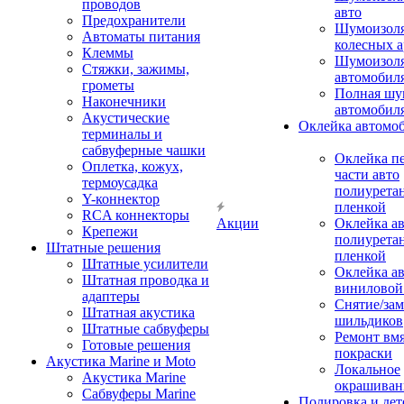
проводов
авто
Предохранители
Шумоизоля
Автоматы питания
колесных а
Клеммы
Шумоизоля
Стяжки, зажимы,
автомобил
грометы
Полная шу
Наконечники
автомобил
Акустические
Оклейка автомо
терминалы и
сабвуферные чашки
Оклейка п
Оплетка, кожух,
части авто
термоусадка
полиурета
Y-коннектор
пленкой
RCA коннекторы
Акции
Оклейка а
Крепежи
полиурета
Штатные решения
пленкой
Штатные усилители
Оклейка а
Штатная проводка и
виниловой
адаптеры
Снятие/зам
Штатная акустика
шильдиков
Штатные сабвуферы
Ремонт вмя
Готовые решения
покраски
Акустика Marine и Moto
Локальное
Акустика Marine
окрашиван
Сабвуферы Marine
Полировка и де