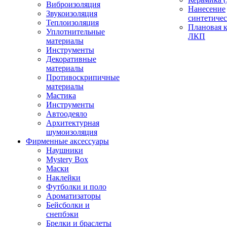
Виброизоляция
Нанесение
Звукоизоляция
синтетичес
Теплоизоляция
Плановая 
Уплотнительные
ЛКП
материалы
Инструменты
Декоративные
материалы
Противоскрипичные
материалы
Мастика
Инструменты
Автоодеяло
Архитектурная
шумоизоляция
Фирменные аксессуары
Наушники
Mystery Box
Маски
Наклейки
Футболки и поло
Ароматизаторы
Бейсболки и
снепбэки
Брелки и браслеты