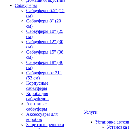
Домашняя акустика
Сабвуферы
Сабвуферы 6.5" (15
см)
Сабвуферы 8" (20
см)
Сабвуферы 10" (25
см)
Сабвуферы 12" (30
см)
Сабвуферы 15" (38
см)
Сабвуферы 18" (46
см)
Сабвуферы от 21"
(53 см)
Корпусные
сабвуферы
Короба для
сабвуферов
Активные
сабвуферы
Услуги
Аксессуары для
коробов
Установка автоз
Защитные решетки
Установка 