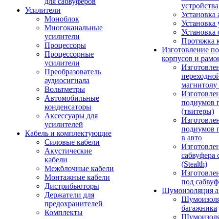
для сабвуферов
устройства
Усилители
Установка 
Моноблок
Установка 
Многоканальные
Установка 
усилители
Протяжка 
Процессоры
Изготовление п
Процессорные
корпусов и рамо
усилители
Изготовле
Преобразователь
переходно
аудиосигнала
магнитолу 
Вольтметры
Изготовле
Автомобильные
подиумов 
конденсаторы
(твитеры)
Аксессуары для
Изготовле
усилителей
подиумов 
Кабель и комплектующие
в авто
Силовые кабели
Изготовлен
Акустические
сабвуфера 
кабели
(Stealth)
Межблочные кабели
Изготовле
Монтажные кабели
под сабвуф
Дистрибьюторы
Шумоизоляция а
Держатели для
Шумоизол
предохранителей
багажника
Комплекты
Шумоизол