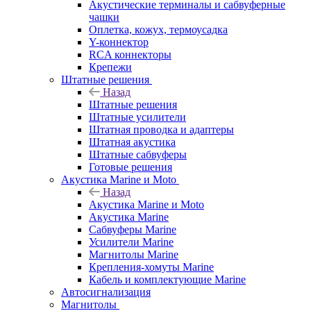
Акустические терминалы и сабвуферные
чашки
Оплетка, кожух, термоусадка
Y-коннектор
RCA коннекторы
Крепежи
Штатные решения
Назад
Штатные решения
Штатные усилители
Штатная проводка и адаптеры
Штатная акустика
Штатные сабвуферы
Готовые решения
Акустика Marine и Moto
Назад
Акустика Marine и Moto
Акустика Marine
Сабвуферы Marine
Усилители Marine
Магнитолы Marine
Крепления-хомуты Marine
Кабель и комплектующие Marine
Автосигнализация
Магнитолы