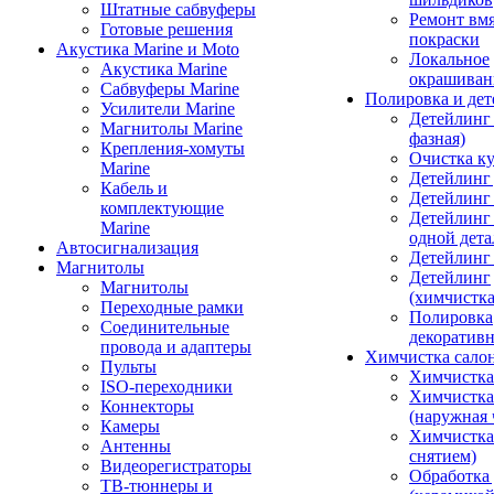
Штатные сабвуферы
Ремонт вмя
Готовые решения
покраски
Акустика Marine и Moto
Локальное
Акустика Marine
окрашиван
Сабвуферы Marine
Полировка и де
Усилители Marine
Детейлинг 
Магнитолы Marine
фазная)
Крепления-хомуты
Очистка ку
Marine
Детейлинг 
Кабель и
Детейлинг
комплектующие
Детейлинг
Marine
одной дета
Автосигнализация
Детейлинг
Магнитолы
Детейлинг
Магнитолы
(химчистк
Переходные рамки
Полировка
Соединительные
декоративн
провода и адаптеры
Химчистка сало
Пульты
Химчистка
ISO-переходники
Химчистка
Коннекторы
(наружная 
Камеры
Химчистка 
Антенны
снятием)
Видеорегистраторы
Обработка
ТВ-тюннеры и