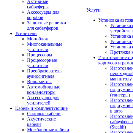
Активные
сабвуферы
Услуги
Аксессуары для
коробов
Установка автоз
Защитные решетки
Установка 
для сабвуферов
устройства
Усилители
Установка 
Моноблок
Установка 
Многоканальные
Установка 
усилители
Протяжка 
Процессоры
Изготовление п
Процессорные
корпусов и рамо
усилители
Изготовле
Преобразователь
переходно
аудиосигнала
магнитолу 
Вольтметры
Изготовле
Автомобильные
подиумов 
конденсаторы
(твитеры)
Аксессуары для
Изготовле
усилителей
подиумов 
Кабель и комплектующие
в авто
Силовые кабели
Изготовлен
Акустические
сабвуфера 
кабели
(Stealth)
Межблочные кабели
Изготовле