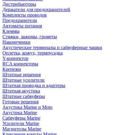
Дистрибьюторы
Держатели для предохранителей
Комплекты проводов
Предохранители
Автоматы питания
Клеммы
Стяжки, зажимы, грометы
Наконечники
Акустические терминалы и сабвуферные чашки
Оплетка, кожух, термоусадка
Y-коннектор
RCA коннекторы
Крепежи
Штатные решения
Штатные усилители
Штатная проводка и адаптеры
Штатная акустика
Штатные сабвуферы
Готовые решения
Акустика Marine и Moto
Акустика Marine
Сабвуферы Marine
Усилители Marine
Магнитолы Marine
Крепления-хомуты Marine