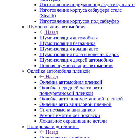
Изготовление подиумов под акустику в авто
Изготовление корпуса сабвуфера стелс
(Stealth)
Изготовление корпусов под сабвуфер
Шумоизоляция автомобиля
Назад
Шумоизоляция автомобиля
Шумоизоляция багажника
Шумоизоляция крыши авто
Шумоизоляция пола и колесных арок
Шумоизоляция дверей автомобиля
Полная шумоизоляция автомобиля
Оклейка автомобиля пленкой
Назад
Оклейка автомобиля пленкой
Оклейка передней части авто
полиуретановой пленкой
Оклейка авто полиуретановой пленкой
Оклейка авто виниловой пленкой
Снятие/замена шильдиков
Ремонт вмятин без покраски
Локальное окрашивание детали
Полировка и детейлинг
Назад
Полировка и детейлинг