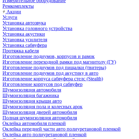
Измерительное оборудование
Ремкомплекты
Акции
Услуги
Установка автозвука
Установка головного устройства
Установка акустики
Установка усилителя
Установка сабвуфера
Протяжка кабеля
Изготовление подиумов, корпусов и рамок
Изготовление переходной рамки под магнитолу (ГУ)
Изготовление подиумов под пищалки (твитеры)
Изготовление подиумов под акустику в авто
Изготовление корпуса сабвуфера стелс (Stealth)
Изготовление корпусов под сабвуфер
Шумоизоляция автомобиля
Шумоизоляция багажника
Шумоизоляция крыши авто
Шумоизоляция пола и колесных арок
Шумоизоляция дверей автомобиля
Полная шумоизоляция автомобиля
Оклейка автомобиля пленкой
Оклейка передней части авто полиуретановой пленкой
Оклейка авто полиуретановой пленкой