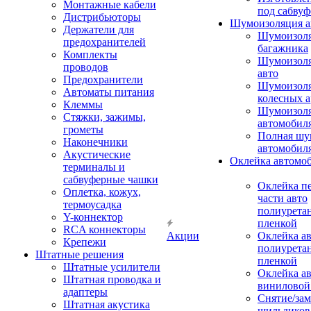
Монтажные кабели
под сабвуф
Дистрибьюторы
Шумоизоляция а
Держатели для
Шумоизол
предохранителей
багажника
Комплекты
Шумоизол
проводов
авто
Предохранители
Шумоизоля
Автоматы питания
колесных а
Клеммы
Шумоизоля
Стяжки, зажимы,
автомобил
грометы
Полная шу
Наконечники
автомобил
Акустические
Оклейка автомо
терминалы и
сабвуферные чашки
Оклейка п
Оплетка, кожух,
части авто
термоусадка
полиурета
Y-коннектор
пленкой
RCA коннекторы
Акции
Оклейка а
Крепежи
полиурета
Штатные решения
пленкой
Штатные усилители
Оклейка а
Штатная проводка и
виниловой
адаптеры
Снятие/зам
Штатная акустика
шильдиков