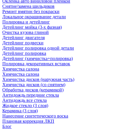
Оклейка авто виниловой пленкой
Снятие/замена шильдиков
Ремонт вмятин без покраски
Локальное окрашивание детали
Полировка и детейлинг
Детейлинг мойка (3-х фазная)
Очистка кузова глиной
Детейлинг двигателя
Детейлинг подвески
Детейлинг полировка одной детали
Детейлинг полировка
Детейлинг (химчистка+полировка)
Полировка декоративных вставок
Химчистка салона
Химчистка салона
Химчистка дисков (наружная часть)
Химчистка дисков (со снятием)
Обработка дисков (керамикой)
Антидождь передние стекла
Антидождь все стекла
Жидкое стекло (3 слоя)
Керамика (3 слоя)
Нанесение синтетического воска
Плановая коррекция ЛКП
Блог