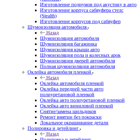
Изготовление подиумов под акустику в авто
Изготовление корпуса сабвуфера стелс
(Stealth)
Изготовление корпусов под сабвуфер
Шумоизоляция автомобиля
Назад
Шумоизоляция автомобиля
Шумоизоляция багажника
Шумоизоляция крыши авто
Шумоизоляция пола и колесных арок
Шумоизоляция дверей автомобиля
Полная шумоизоляция автомобиля
Оклейка автомобиля пленкой
Назад
Оклейка автомобиля пленкой
Оклейка передней части авто
полиуретановой пленкой
Оклейка авто полиуретановой пленкой
Оклейка авто виниловой пленкой
Снятие/замена шильдиков
Ремонт вмятин без покраски
Локальное окрашивание детали
Полировка и детейлинг
Назад
Полировка и детейлинг