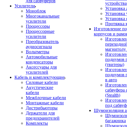
для сабвуферов
устройства
Усилители
Установка 
Моноблок
Установка 
Многоканальные
Установка 
усилители
Протяжка 
Процессоры
Изготовление п
Процессорные
корпусов и рамо
усилители
Изготовле
Преобразователь
переходно
аудиосигнала
магнитолу 
Вольтметры
Изготовле
Автомобильные
подиумов 
конденсаторы
(твитеры)
Аксессуары для
Изготовле
усилителей
подиумов 
Кабель и комплектующие
в авто
Силовые кабели
Изготовлен
Акустические
сабвуфера 
кабели
(Stealth)
Межблочные кабели
Изготовле
Монтажные кабели
под сабвуф
Дистрибьюторы
Шумоизоляция а
Держатели для
Шумоизол
предохранителей
багажника
Комплекты
Шумоизол