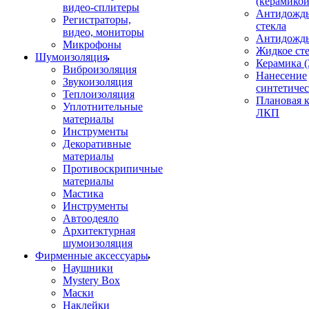
(керамикой
видео-сплитеры
Антидождь
Регистраторы,
стекла
видео, мониторы
Антидождь 
Микрофоны
Жидкое сте
Шумоизоляция
Керамика (
Виброизоляция
Нанесение
Звукоизоляция
синтетичес
Теплоизоляция
Плановая 
Уплотнительные
ЛКП
материалы
Инструменты
Декоративные
материалы
Противоскрипичные
материалы
Мастика
Инструменты
Автоодеяло
Архитектурная
шумоизоляция
Фирменные аксессуары
Наушники
Mystery Box
Маски
Наклейки