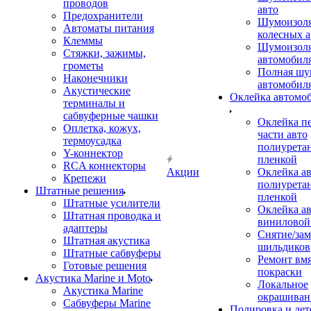
проводов
авто
Предохранители
Шумоизоля
Автоматы питания
колесных а
Клеммы
Шумоизоля
Стяжки, зажимы,
автомобил
грометы
Полная шу
Наконечники
автомобил
Акустические
Оклейка автомо
терминалы и
сабвуферные чашки
Оклейка п
Оплетка, кожух,
части авто
термоусадка
полиурета
Y-коннектор
пленкой
RCA коннекторы
Акции
Оклейка а
Крепежи
полиурета
Штатные решения
пленкой
Штатные усилители
Оклейка а
Штатная проводка и
виниловой
адаптеры
Снятие/зам
Штатная акустика
шильдиков
Штатные сабвуферы
Ремонт вмя
Готовые решения
покраски
Акустика Marine и Moto
Локальное
Акустика Marine
окрашиван
Сабвуферы Marine
Полировка и де