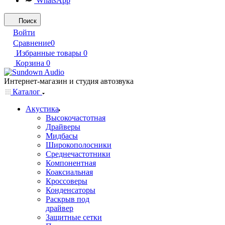
WhatsApp
Поиск
Войти
Сравнение
0
Избранные товары
0
Корзина
0
Интернет-магазин и студия автозвука
Каталог
Акустика
Высокочастотная
Драйверы
Мидбасы
Широкополосники
Среднечастотники
Компонентная
Коаксиальная
Кроссоверы
Конденсаторы
Раскрыв под
драйвер
Защитные сетки