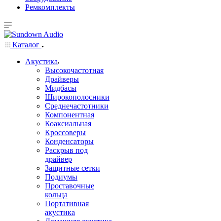
Ремкомплекты
Каталог
Акустика
Высокочастотная
Драйверы
Мидбасы
Широкополосники
Среднечастотники
Компонентная
Коаксиальная
Кроссоверы
Конденсаторы
Раскрыв под
драйвер
Защитные сетки
Подиумы
Проставочные
кольца
Портативная
акустика