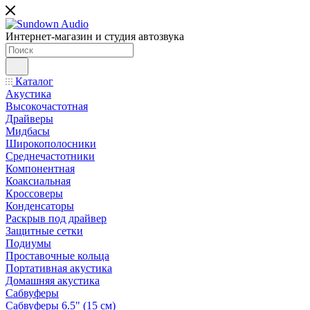
Интернет-магазин и студия автозвука
Каталог
Акустика
Высокочастотная
Драйверы
Мидбасы
Широкополосники
Среднечастотники
Компонентная
Коаксиальная
Кроссоверы
Конденсаторы
Раскрыв под драйвер
Защитные сетки
Подиумы
Проставочные кольца
Портативная акустика
Домашняя акустика
Сабвуферы
Сабвуферы 6.5" (15 см)