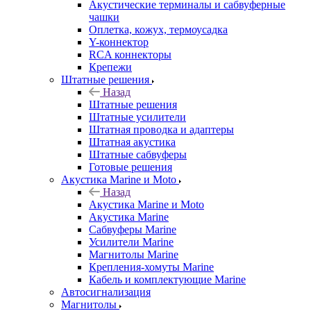
Акустические терминалы и сабвуферные
чашки
Оплетка, кожух, термоусадка
Y-коннектор
RCA коннекторы
Крепежи
Штатные решения
Назад
Штатные решения
Штатные усилители
Штатная проводка и адаптеры
Штатная акустика
Штатные сабвуферы
Готовые решения
Акустика Marine и Moto
Назад
Акустика Marine и Moto
Акустика Marine
Сабвуферы Marine
Усилители Marine
Магнитолы Marine
Крепления-хомуты Marine
Кабель и комплектующие Marine
Автосигнализация
Магнитолы