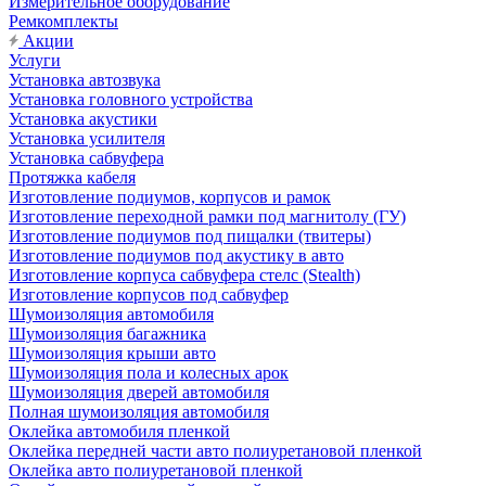
Измерительное оборудование
Ремкомплекты
Акции
Услуги
Установка автозвука
Установка головного устройства
Установка акустики
Установка усилителя
Установка сабвуфера
Протяжка кабеля
Изготовление подиумов, корпусов и рамок
Изготовление переходной рамки под магнитолу (ГУ)
Изготовление подиумов под пищалки (твитеры)
Изготовление подиумов под акустику в авто
Изготовление корпуса сабвуфера стелс (Stealth)
Изготовление корпусов под сабвуфер
Шумоизоляция автомобиля
Шумоизоляция багажника
Шумоизоляция крыши авто
Шумоизоляция пола и колесных арок
Шумоизоляция дверей автомобиля
Полная шумоизоляция автомобиля
Оклейка автомобиля пленкой
Оклейка передней части авто полиуретановой пленкой
Оклейка авто полиуретановой пленкой