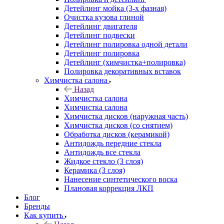
Детейлинг мойка (3-х фазная)
Очистка кузова глиной
Детейлинг двигателя
Детейлинг подвески
Детейлинг полировка одной детали
Детейлинг полировка
Детейлинг (химчистка+полировка)
Полировка декоративных вставок
Химчистка салона
Назад
Химчистка салона
Химчистка салона
Химчистка дисков (наружная часть)
Химчистка дисков (со снятием)
Обработка дисков (керамикой)
Антидождь передние стекла
Антидождь все стекла
Жидкое стекло (3 слоя)
Керамика (3 слоя)
Нанесение синтетического воска
Плановая коррекция ЛКП
Блог
Бренды
Как купить