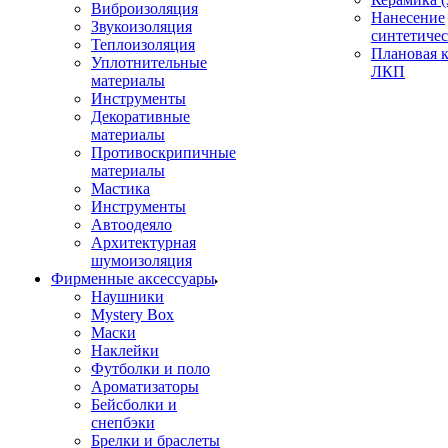
Виброизоляция
Нанесение
Звукоизоляция
синтетичес
Теплоизоляция
Плановая 
Уплотнительные
ЛКП
материалы
Инструменты
Декоративные
материалы
Противоскрипичные
материалы
Мастика
Инструменты
Автоодеяло
Архитектурная
шумоизоляция
Фирменные аксессуары
Наушники
Mystery Box
Маски
Наклейки
Футболки и поло
Ароматизаторы
Бейсболки и
снепбэки
Брелки и браслеты