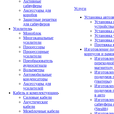
Активные
сабвуферы
Услуги
Аксессуары для
коробов
Установка автоз
Защитные решетки
Установка 
для сабвуферов
устройства
Усилители
Установка 
Моноблок
Установка 
Многоканальные
Установка 
усилители
Протяжка 
Процессоры
Изготовление п
Процессорные
корпусов и рамо
усилители
Изготовле
Преобразователь
переходно
аудиосигнала
магнитолу 
Вольтметры
Изготовле
Автомобильные
подиумов 
конденсаторы
(твитеры)
Аксессуары для
Изготовле
усилителей
подиумов 
Кабель и комплектующие
в авто
Силовые кабели
Изготовлен
Акустические
сабвуфера 
кабели
(Stealth)
Межблочные кабели
Изготовле