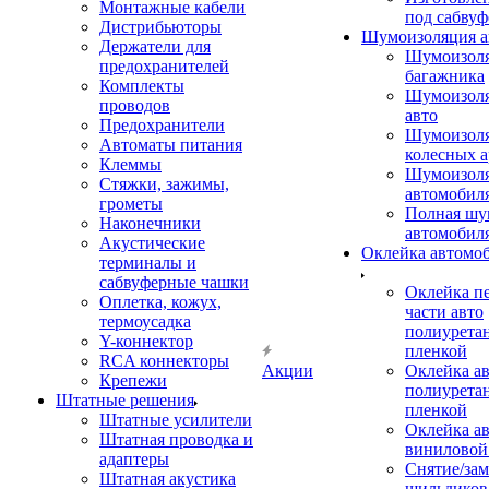
Монтажные кабели
под сабвуф
Дистрибьюторы
Шумоизоляция а
Держатели для
Шумоизол
предохранителей
багажника
Комплекты
Шумоизол
проводов
авто
Предохранители
Шумоизоля
Автоматы питания
колесных а
Клеммы
Шумоизоля
Стяжки, зажимы,
автомобил
грометы
Полная шу
Наконечники
автомобил
Акустические
Оклейка автомо
терминалы и
сабвуферные чашки
Оклейка п
Оплетка, кожух,
части авто
термоусадка
полиурета
Y-коннектор
пленкой
RCA коннекторы
Акции
Оклейка а
Крепежи
полиурета
Штатные решения
пленкой
Штатные усилители
Оклейка а
Штатная проводка и
виниловой
адаптеры
Снятие/зам
Штатная акустика
шильдиков