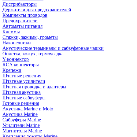
Дистрибьюторы
Держатели для предохранителей
Комплекты проводов
Предохранители
Автоматы питания
Клеммы
Стяжки, зажимы, грометы
Наконечники
Акустические терминалы и сабвуферные чашки
Оплетка, кожух, термоусадка
Y-коннектор
RCA коннекторы
Крепежи
Штатные решения
Штатные усилители
Штатная проводка и адаптеры
Штатная акустика
Штатные сабвуферы
Готовые решения
Акустика Marine и Moto
Акустика Marine
Сабвуферы Marine
Усилители Marine
Магнитолы Marine
Крепления-хомуты Marine