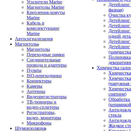
Усилители Marine
Детейлинг 
Магнитолы Marine
фазная)
Крепления-хомуты
Очистка ку
Marine
Детейлинг 
Кабель и
Детейлинг
комплектующие
Детейлинг
Marine
одной дета
Автосигнализация
Детейлинг
Магнитолы
Детейлинг
Магнитолы
(химчистк
Переходные рамки
Полировка
Соединительные
декоративн
провода и адаптеры
Химчистка сало
Пульты
Химчистка
ISO-переходники
Химчистка
Коннекторы
(наружная 
Камеры
Химчистка 
Антенны
снятием)
Видеорегистраторы
Обработка
ТВ-тюннеры и
(керамикой
видео-сплитеры
Антидождь
Регистраторы,
стекла
видео, мониторы
Антидождь 
Микрофоны
Жидкое сте
Шумоизоляция
Керамика (