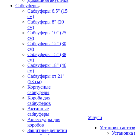
Домашняя акустика
Сабвуферы
Сабвуферы 6.5" (15
см)
Сабвуферы 8" (20
см)
Сабвуферы 10" (25
см)
Сабвуферы 12" (30
см)
Сабвуферы 15" (38
см)
Сабвуферы 18" (46
см)
Сабвуферы от 21"
(53 см)
Корпусные
сабвуферы
Короба для
сабвуферов
Активные
сабвуферы
Услуги
Аксессуары для
коробов
Установка автоз
Защитные решетки
Установка 