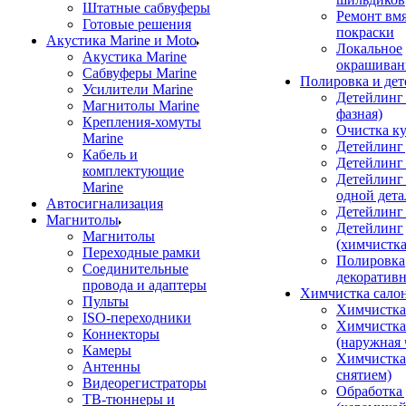
Штатные сабвуферы
Ремонт вмя
Готовые решения
покраски
Акустика Marine и Moto
Локальное
Акустика Marine
окрашиван
Сабвуферы Marine
Полировка и де
Усилители Marine
Детейлинг 
Магнитолы Marine
фазная)
Крепления-хомуты
Очистка ку
Marine
Детейлинг 
Кабель и
Детейлинг
комплектующие
Детейлинг
Marine
одной дета
Автосигнализация
Детейлинг
Магнитолы
Детейлинг
Магнитолы
(химчистк
Переходные рамки
Полировка
Соединительные
декоративн
провода и адаптеры
Химчистка сало
Пульты
Химчистка
ISO-переходники
Химчистка
Коннекторы
(наружная 
Камеры
Химчистка 
Антенны
снятием)
Видеорегистраторы
Обработка
ТВ-тюннеры и