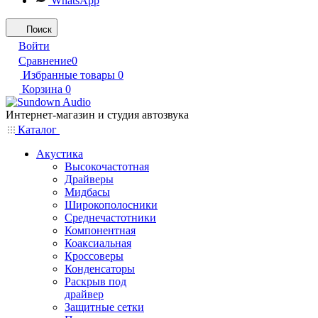
WhatsApp
Поиск
Войти
Сравнение
0
Избранные товары
0
Корзина
0
Интернет-магазин и студия автозвука
Каталог
Акустика
Высокочастотная
Драйверы
Мидбасы
Широкополосники
Среднечастотники
Компонентная
Коаксиальная
Кроссоверы
Конденсаторы
Раскрыв под
драйвер
Защитные сетки