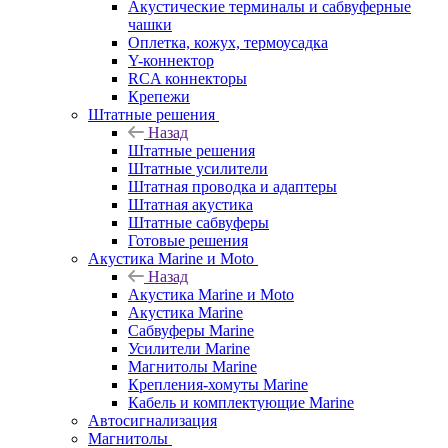
Акустические терминалы и сабвуферные
чашки
Оплетка, кожух, термоусадка
Y-коннектор
RCA коннекторы
Крепежи
Штатные решения
Назад
Штатные решения
Штатные усилители
Штатная проводка и адаптеры
Штатная акустика
Штатные сабвуферы
Готовые решения
Акустика Marine и Moto
Назад
Акустика Marine и Moto
Акустика Marine
Сабвуферы Marine
Усилители Marine
Магнитолы Marine
Крепления-хомуты Marine
Кабель и комплектующие Marine
Автосигнализация
Магнитолы