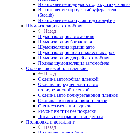
Изготовление подиумов под акустику в авто
Изготовление корпуса сабвуфера стелс
(Stealth)
Изготовление корпусов под сабвуфер
Шумоизоляция автомобиля
Назад
Шумоизоляция автомобиля
Шумоизоляция багажника
Шумоизоляция крыши авто
Шумоизоляция пола и колесных арок
Шумоизоляция дверей автомобиля
Полная шумоизоляция автомобиля
Оклейка автомобиля пленкой
Назад
Оклейка автомобиля пленкой
Оклейка передней части авто
полиуретановой пленкой
Оклейка авто полиуретановой пленкой
Оклейка авто виниловой пленкой
Снятие/замена шильдиков
Ремонт вмятин без покраски
Локальное окрашивание детали
Полировка и детейлинг
Назад
Полировка и детейлинг