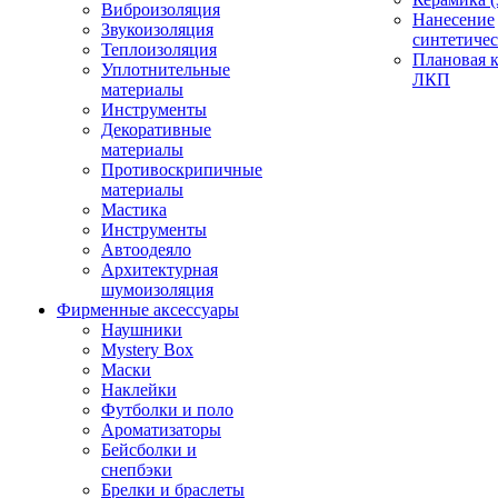
Виброизоляция
Нанесение
Звукоизоляция
синтетичес
Теплоизоляция
Плановая 
Уплотнительные
ЛКП
материалы
Инструменты
Декоративные
материалы
Противоскрипичные
материалы
Мастика
Инструменты
Автоодеяло
Архитектурная
шумоизоляция
Фирменные аксессуары
Наушники
Mystery Box
Маски
Наклейки
Футболки и поло
Ароматизаторы
Бейсболки и
снепбэки
Брелки и браслеты