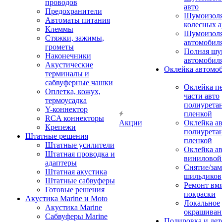
проводов
авто
Предохранители
Шумоизоля
Автоматы питания
колесных а
Клеммы
Шумоизоля
Стяжки, зажимы,
автомобил
грометы
Полная шу
Наконечники
автомобил
Акустические
Оклейка автомо
терминалы и
сабвуферные чашки
Оклейка п
Оплетка, кожух,
части авто
термоусадка
полиурета
Y-коннектор
пленкой
RCA коннекторы
Акции
Оклейка а
Крепежи
полиурета
Штатные решения
пленкой
Штатные усилители
Оклейка а
Штатная проводка и
виниловой
адаптеры
Снятие/зам
Штатная акустика
шильдиков
Штатные сабвуферы
Ремонт вмя
Готовые решения
покраски
Акустика Marine и Moto
Локальное
Акустика Marine
окрашиван
Сабвуферы Marine
Полировка и де