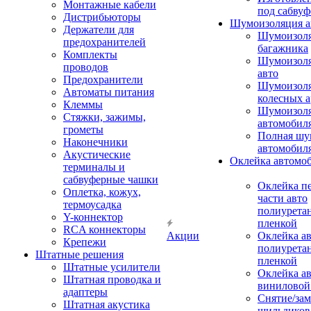
Монтажные кабели
под сабвуф
Дистрибьюторы
Шумоизоляция а
Держатели для
Шумоизол
предохранителей
багажника
Комплекты
Шумоизол
проводов
авто
Предохранители
Шумоизоля
Автоматы питания
колесных а
Клеммы
Шумоизоля
Стяжки, зажимы,
автомобил
грометы
Полная шу
Наконечники
автомобил
Акустические
Оклейка автомо
терминалы и
сабвуферные чашки
Оклейка п
Оплетка, кожух,
части авто
термоусадка
полиурета
Y-коннектор
пленкой
RCA коннекторы
Акции
Оклейка а
Крепежи
полиурета
Штатные решения
пленкой
Штатные усилители
Оклейка а
Штатная проводка и
виниловой
адаптеры
Снятие/зам
Штатная акустика
шильдиков