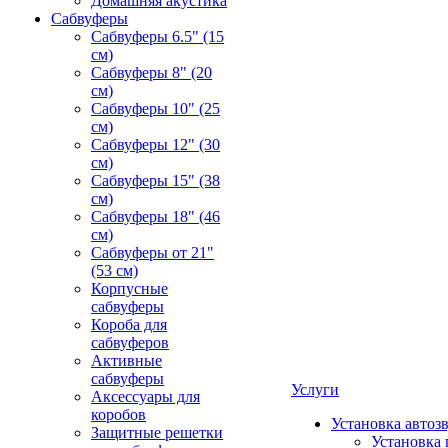
Домашняя акустика
Сабвуферы
Сабвуферы 6.5" (15
см)
Сабвуферы 8" (20
см)
Сабвуферы 10" (25
см)
Сабвуферы 12" (30
см)
Сабвуферы 15" (38
см)
Сабвуферы 18" (46
см)
Сабвуферы от 21"
(53 см)
Корпусные
сабвуферы
Короба для
сабвуферов
Активные
сабвуферы
Услуги
Аксессуары для
коробов
Установка автоз
Защитные решетки
Установка 