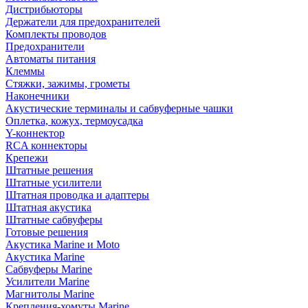
Дистрибьюторы
Держатели для предохранителей
Комплекты проводов
Предохранители
Автоматы питания
Клеммы
Стяжки, зажимы, грометы
Наконечники
Акустические терминалы и сабвуферные чашки
Оплетка, кожух, термоусадка
Y-коннектор
RCA коннекторы
Крепежи
Штатные решения
Штатные усилители
Штатная проводка и адаптеры
Штатная акустика
Штатные сабвуферы
Готовые решения
Акустика Marine и Moto
Акустика Marine
Сабвуферы Marine
Усилители Marine
Магнитолы Marine
Крепления-хомуты Marine