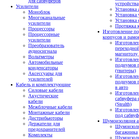
для сабвуферов
устройства
Усилители
Установка 
Моноблок
Установка 
Многоканальные
Установка 
усилители
Протяжка 
Процессоры
Изготовление п
Процессорные
корпусов и рамо
усилители
Изготовле
Преобразователь
переходно
аудиосигнала
магнитолу 
Вольтметры
Изготовле
Автомобильные
подиумов 
конденсаторы
(твитеры)
Аксессуары для
Изготовле
усилителей
подиумов 
Кабель и комплектующие
в авто
Силовые кабели
Изготовлен
Акустические
сабвуфера 
кабели
(Stealth)
Межблочные кабели
Изготовле
Монтажные кабели
под сабвуф
Дистрибьюторы
Шумоизоляция а
Держатели для
Шумоизол
предохранителей
багажника
Комплекты
Шумоизол