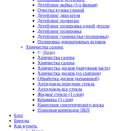
Детейлинг мойка (3-х фазная)
Очистка кузова глиной
Детейлинг двигателя
Детейлинг подвески
Детейлинг полировка одной детали
Детейлинг полировка
Детейлинг (химчистка+полировка)
Полировка декоративных вставок
Химчистка салона
Назад
Химчистка салона
Химчистка салона
Химчистка дисков (наружная часть)
Химчистка дисков (со снятием)
Обработка дисков (керамикой)
Антидождь передние стекла
Антидождь все стекла
Жидкое стекло (3 слоя)
Керамика (3 слоя)
Нанесение синтетического воска
Плановая коррекция ЛКП
Блог
Бренды
Как купить