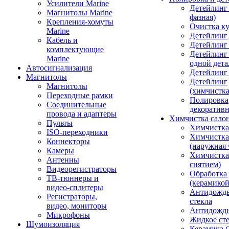
Усилители Marine
Детейлинг 
Магнитолы Marine
фазная)
Крепления-хомуты
Очистка ку
Marine
Детейлинг 
Кабель и
Детейлинг
комплектующие
Детейлинг
Marine
одной дета
Автосигнализация
Детейлинг
Магнитолы
Детейлинг
Магнитолы
(химчистк
Переходные рамки
Полировка
Соединительные
декоративн
провода и адаптеры
Химчистка сало
Пульты
Химчистка
ISO-переходники
Химчистка
Коннекторы
(наружная 
Камеры
Химчистка 
Антенны
снятием)
Видеорегистраторы
Обработка
ТВ-тюннеры и
(керамикой
видео-сплитеры
Антидождь
Регистраторы,
стекла
видео, мониторы
Антидождь 
Микрофоны
Жидкое сте
Шумоизоляция
Керамика (