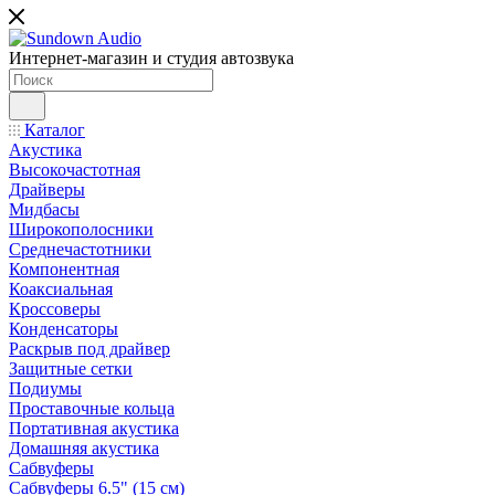
Интернет-магазин и студия автозвука
Каталог
Акустика
Высокочастотная
Драйверы
Мидбасы
Широкополосники
Среднечастотники
Компонентная
Коаксиальная
Кроссоверы
Конденсаторы
Раскрыв под драйвер
Защитные сетки
Подиумы
Проставочные кольца
Портативная акустика
Домашняя акустика
Сабвуферы
Сабвуферы 6.5" (15 см)