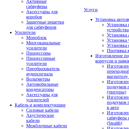
Активные
сабвуферы
Услуги
Аксессуары для
коробов
Установка автоз
Защитные решетки
Установка 
для сабвуферов
устройства
Усилители
Установка 
Моноблок
Установка 
Многоканальные
Установка 
усилители
Протяжка 
Процессоры
Изготовление п
Процессорные
корпусов и рамо
усилители
Изготовле
Преобразователь
переходно
аудиосигнала
магнитолу 
Вольтметры
Изготовле
Автомобильные
подиумов 
конденсаторы
(твитеры)
Аксессуары для
Изготовле
усилителей
подиумов 
Кабель и комплектующие
в авто
Силовые кабели
Изготовлен
Акустические
сабвуфера 
кабели
(Stealth)
Межблочные кабели
Изготовле