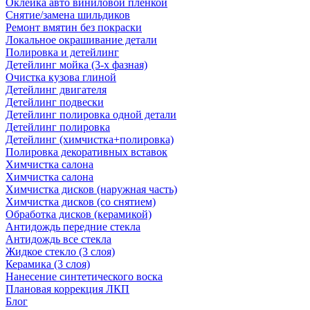
Оклейка авто виниловой пленкой
Снятие/замена шильдиков
Ремонт вмятин без покраски
Локальное окрашивание детали
Полировка и детейлинг
Детейлинг мойка (3-х фазная)
Очистка кузова глиной
Детейлинг двигателя
Детейлинг подвески
Детейлинг полировка одной детали
Детейлинг полировка
Детейлинг (химчистка+полировка)
Полировка декоративных вставок
Химчистка салона
Химчистка салона
Химчистка дисков (наружная часть)
Химчистка дисков (со снятием)
Обработка дисков (керамикой)
Антидождь передние стекла
Антидождь все стекла
Жидкое стекло (3 слоя)
Керамика (3 слоя)
Нанесение синтетического воска
Плановая коррекция ЛКП
Блог