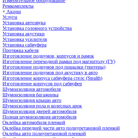
Измерительное оборудование
Ремкомплекты
Акции
Услуги
Установка автозвука
Установка головного устройства
Установка акустики
Установка усилителя
Установка сабвуфера
Протяжка кабеля
Изготовление подиумов, корпусов и рамок
Изготовление переходной рамки под магнитолу (ГУ)
Изготовление подиумов под пищалки (твитеры)
Изготовление подиумов под акустику в авто
Изготовление корпуса сабвуфера стелс (Stealth)
Изготовление корпусов под сабвуфер
Шумоизоляция автомобиля
Шумоизоляция багажника
Шумоизоляция крыши авто
Шумоизоляция пола и колесных арок
Шумоизоляция дверей автомобиля
Полная шумоизоляция автомобиля
Оклейка автомобиля пленкой
Оклейка передней части авто полиуретановой пленкой
Оклейка авто полиуретановой пленкой