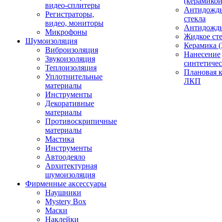
(керамикой
видео-сплитеры
Антидождь
Регистраторы,
стекла
видео, мониторы
Антидождь 
Микрофоны
Жидкое сте
Шумоизоляция
Керамика (
Виброизоляция
Нанесение
Звукоизоляция
синтетичес
Теплоизоляция
Плановая 
Уплотнительные
ЛКП
материалы
Инструменты
Декоративные
материалы
Противоскрипичные
материалы
Мастика
Инструменты
Автоодеяло
Архитектурная
шумоизоляция
Фирменные аксессуары
Наушники
Mystery Box
Маски
Наклейки