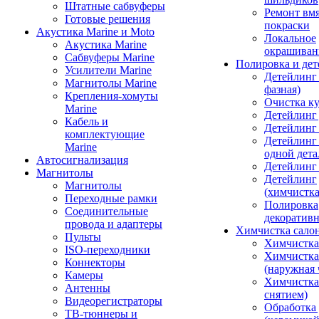
Штатные сабвуферы
Ремонт вмя
Готовые решения
покраски
Акустика Marine и Moto
Локальное
Акустика Marine
окрашиван
Сабвуферы Marine
Полировка и де
Усилители Marine
Детейлинг 
Магнитолы Marine
фазная)
Крепления-хомуты
Очистка ку
Marine
Детейлинг 
Кабель и
Детейлинг
комплектующие
Детейлинг
Marine
одной дета
Автосигнализация
Детейлинг
Магнитолы
Детейлинг
Магнитолы
(химчистк
Переходные рамки
Полировка
Соединительные
декоративн
провода и адаптеры
Химчистка сало
Пульты
Химчистка
ISO-переходники
Химчистка
Коннекторы
(наружная 
Камеры
Химчистка 
Антенны
снятием)
Видеорегистраторы
Обработка
ТВ-тюннеры и