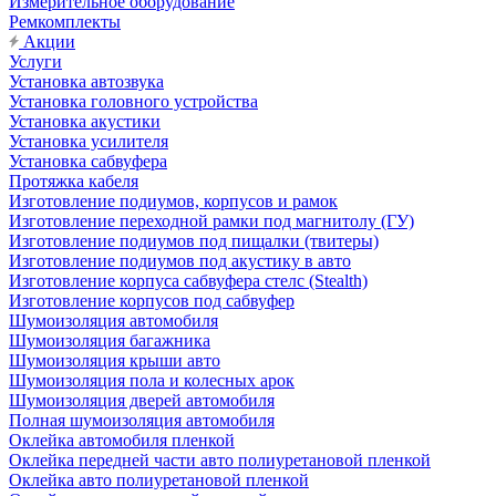
Измерительное оборудование
Ремкомплекты
Акции
Услуги
Установка автозвука
Установка головного устройства
Установка акустики
Установка усилителя
Установка сабвуфера
Протяжка кабеля
Изготовление подиумов, корпусов и рамок
Изготовление переходной рамки под магнитолу (ГУ)
Изготовление подиумов под пищалки (твитеры)
Изготовление подиумов под акустику в авто
Изготовление корпуса сабвуфера стелс (Stealth)
Изготовление корпусов под сабвуфер
Шумоизоляция автомобиля
Шумоизоляция багажника
Шумоизоляция крыши авто
Шумоизоляция пола и колесных арок
Шумоизоляция дверей автомобиля
Полная шумоизоляция автомобиля
Оклейка автомобиля пленкой
Оклейка передней части авто полиуретановой пленкой
Оклейка авто полиуретановой пленкой