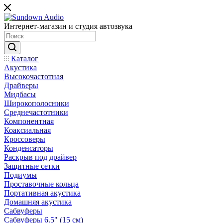
Интернет-магазин и студия автозвука
Каталог
Акустика
Высокочастотная
Драйверы
Мидбасы
Широкополосники
Среднечастотники
Компонентная
Коаксиальная
Кроссоверы
Конденсаторы
Раскрыв под драйвер
Защитные сетки
Подиумы
Проставочные кольца
Портативная акустика
Домашняя акустика
Сабвуферы
Сабвуферы 6.5" (15 см)