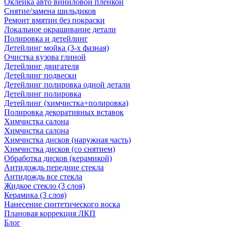
Оклейка авто виниловой пленкой
Снятие/замена шильдиков
Ремонт вмятин без покраски
Локальное окрашивание детали
Полировка и детейлинг
Детейлинг мойка (3-х фазная)
Очистка кузова глиной
Детейлинг двигателя
Детейлинг подвески
Детейлинг полировка одной детали
Детейлинг полировка
Детейлинг (химчистка+полировка)
Полировка декоративных вставок
Химчистка салона
Химчистка салона
Химчистка дисков (наружная часть)
Химчистка дисков (со снятием)
Обработка дисков (керамикой)
Антидождь передние стекла
Антидождь все стекла
Жидкое стекло (3 слоя)
Керамика (3 слоя)
Нанесение синтетического воска
Плановая коррекция ЛКП
Блог