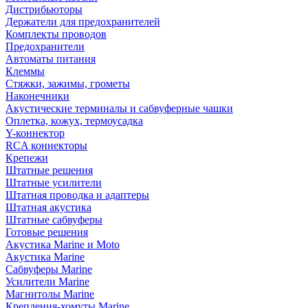
Дистрибьюторы
Держатели для предохранителей
Комплекты проводов
Предохранители
Автоматы питания
Клеммы
Стяжки, зажимы, грометы
Наконечники
Акустические терминалы и сабвуферные чашки
Оплетка, кожух, термоусадка
Y-коннектор
RCA коннекторы
Крепежи
Штатные решения
Штатные усилители
Штатная проводка и адаптеры
Штатная акустика
Штатные сабвуферы
Готовые решения
Акустика Marine и Moto
Акустика Marine
Сабвуферы Marine
Усилители Marine
Магнитолы Marine
Крепления-хомуты Marine