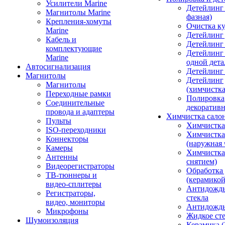
Усилители Marine
Детейлинг 
Магнитолы Marine
фазная)
Крепления-хомуты
Очистка ку
Marine
Детейлинг 
Кабель и
Детейлинг
комплектующие
Детейлинг
Marine
одной дета
Автосигнализация
Детейлинг
Магнитолы
Детейлинг
Магнитолы
(химчистк
Переходные рамки
Полировка
Соединительные
декоративн
провода и адаптеры
Химчистка сало
Пульты
Химчистка
ISO-переходники
Химчистка
Коннекторы
(наружная 
Камеры
Химчистка 
Антенны
снятием)
Видеорегистраторы
Обработка
ТВ-тюннеры и
(керамикой
видео-сплитеры
Антидождь
Регистраторы,
стекла
видео, мониторы
Антидождь 
Микрофоны
Жидкое сте
Шумоизоляция
Керамика (