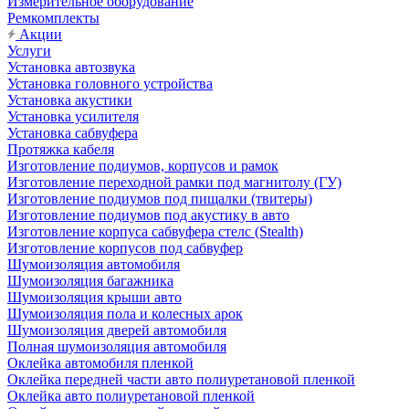
Измерительное оборудование
Ремкомплекты
Акции
Услуги
Установка автозвука
Установка головного устройства
Установка акустики
Установка усилителя
Установка сабвуфера
Протяжка кабеля
Изготовление подиумов, корпусов и рамок
Изготовление переходной рамки под магнитолу (ГУ)
Изготовление подиумов под пищалки (твитеры)
Изготовление подиумов под акустику в авто
Изготовление корпуса сабвуфера стелс (Stealth)
Изготовление корпусов под сабвуфер
Шумоизоляция автомобиля
Шумоизоляция багажника
Шумоизоляция крыши авто
Шумоизоляция пола и колесных арок
Шумоизоляция дверей автомобиля
Полная шумоизоляция автомобиля
Оклейка автомобиля пленкой
Оклейка передней части авто полиуретановой пленкой
Оклейка авто полиуретановой пленкой