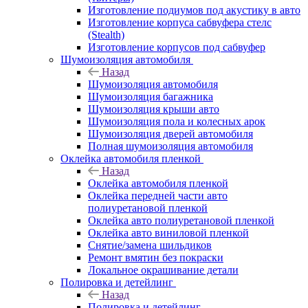
Изготовление подиумов под акустику в авто
Изготовление корпуса сабвуфера стелс
(Stealth)
Изготовление корпусов под сабвуфер
Шумоизоляция автомобиля
Назад
Шумоизоляция автомобиля
Шумоизоляция багажника
Шумоизоляция крыши авто
Шумоизоляция пола и колесных арок
Шумоизоляция дверей автомобиля
Полная шумоизоляция автомобиля
Оклейка автомобиля пленкой
Назад
Оклейка автомобиля пленкой
Оклейка передней части авто
полиуретановой пленкой
Оклейка авто полиуретановой пленкой
Оклейка авто виниловой пленкой
Снятие/замена шильдиков
Ремонт вмятин без покраски
Локальное окрашивание детали
Полировка и детейлинг
Назад
Полировка и детейлинг