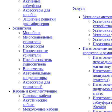
Активные
сабвуферы
Услуги
Аксессуары для
коробов
Установка автоз
Защитные решетки
Установка 
для сабвуферов
устройства
Усилители
Установка 
Моноблок
Установка 
Многоканальные
Установка 
усилители
Протяжка 
Процессоры
Изготовление п
Процессорные
корпусов и рамо
усилители
Изготовле
Преобразователь
переходно
аудиосигнала
магнитолу 
Вольтметры
Изготовле
Автомобильные
подиумов 
конденсаторы
(твитеры)
Аксессуары для
Изготовле
усилителей
подиумов 
Кабель и комплектующие
в авто
Силовые кабели
Изготовлен
Акустические
сабвуфера 
кабели
(Stealth)
Межблочные кабели
Изготовле