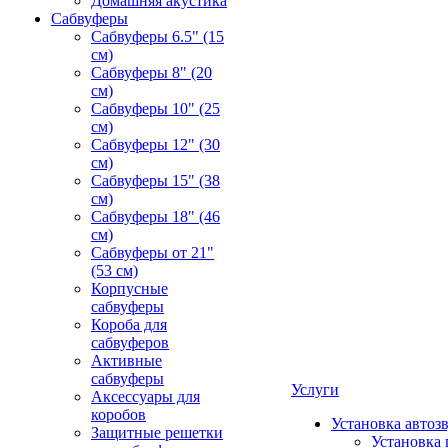
Домашняя акустика
Сабвуферы
Сабвуферы 6.5" (15
см)
Сабвуферы 8" (20
см)
Сабвуферы 10" (25
см)
Сабвуферы 12" (30
см)
Сабвуферы 15" (38
см)
Сабвуферы 18" (46
см)
Сабвуферы от 21"
(53 см)
Корпусные
сабвуферы
Короба для
сабвуферов
Активные
сабвуферы
Услуги
Аксессуары для
коробов
Установка автоз
Защитные решетки
Установка 