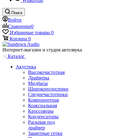
WhatsApp
Поиск
Войти
Сравнение
0
Избранные товары
0
Корзина
0
Интернет-магазин и студия автозвука
Каталог
Акустика
Высокочастотная
Драйверы
Мидбасы
Широкополосники
Среднечастотники
Компонентная
Коаксиальная
Кроссоверы
Конденсаторы
Раскрыв под
драйвер
Защитные сетки