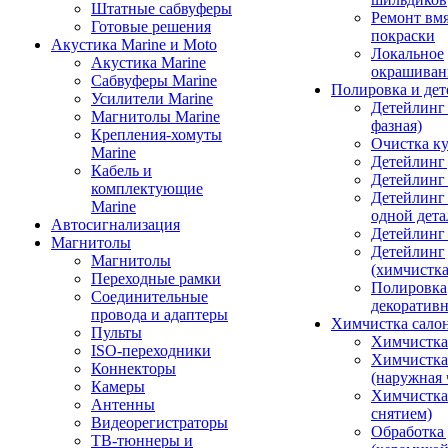
Штатные сабвуферы
Ремонт вмя
Готовые решения
покраски
Акустика Marine и Moto
Локальное
Акустика Marine
окрашиван
Сабвуферы Marine
Полировка и де
Усилители Marine
Детейлинг 
Магнитолы Marine
фазная)
Крепления-хомуты
Очистка ку
Marine
Детейлинг 
Кабель и
Детейлинг
комплектующие
Детейлинг
Marine
одной дета
Автосигнализация
Детейлинг
Магнитолы
Детейлинг
Магнитолы
(химчистк
Переходные рамки
Полировка
Соединительные
декоративн
провода и адаптеры
Химчистка сало
Пульты
Химчистка
ISO-переходники
Химчистка
Коннекторы
(наружная 
Камеры
Химчистка 
Антенны
снятием)
Видеорегистраторы
Обработка
ТВ-тюннеры и