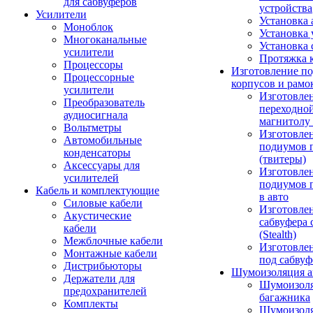
для сабвуферов
устройства
Усилители
Установка 
Моноблок
Установка 
Многоканальные
Установка 
усилители
Протяжка 
Процессоры
Изготовление п
Процессорные
корпусов и рамо
усилители
Изготовле
Преобразователь
переходно
аудиосигнала
магнитолу 
Вольтметры
Изготовле
Автомобильные
подиумов 
конденсаторы
(твитеры)
Аксессуары для
Изготовле
усилителей
подиумов 
Кабель и комплектующие
в авто
Силовые кабели
Изготовлен
Акустические
сабвуфера 
кабели
(Stealth)
Межблочные кабели
Изготовле
Монтажные кабели
под сабвуф
Дистрибьюторы
Шумоизоляция а
Держатели для
Шумоизол
предохранителей
багажника
Комплекты
Шумоизол