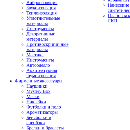
Виброизоляция
Нанесение
Звукоизоляция
синтетичес
Теплоизоляция
Плановая 
Уплотнительные
ЛКП
материалы
Инструменты
Декоративные
материалы
Противоскрипичные
материалы
Мастика
Инструменты
Автоодеяло
Архитектурная
шумоизоляция
Фирменные аксессуары
Наушники
Mystery Box
Маски
Наклейки
Футболки и поло
Ароматизаторы
Бейсболки и
снепбэки
Брелки и браслеты