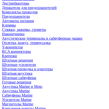
Дистрибьюторы
Держатели для предохранителей
Комплекты проводов
Предохранители
Автоматы питания
Клеммы
Стяжки, зажимы, грометы
Наконечники
Акустические терминалы и сабвуферные чашки
Оплетка, кожух, термоусадка
Y-коннектор
RCA коннекторы
Крепежи
Штатные решения
Штатные усилители
Штатная проводка и адаптеры
Штатная акустика
Штатные сабвуферы
Готовые решения
Акустика Marine и Moto
Акустика Marine
Сабвуферы Marine
Усилители Marine
Магнитолы Marine
Крепления-хомуты Marine