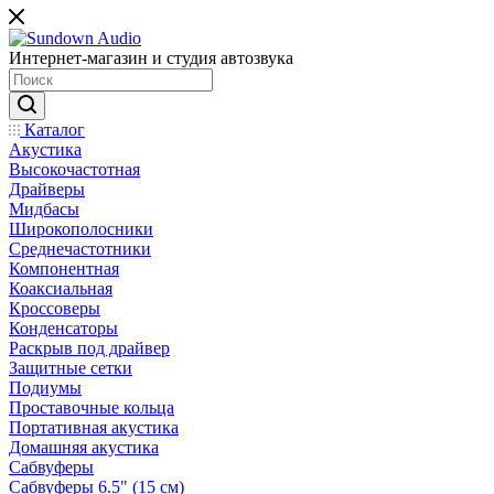
Интернет-магазин и студия автозвука
Каталог
Акустика
Высокочастотная
Драйверы
Мидбасы
Широкополосники
Среднечастотники
Компонентная
Коаксиальная
Кроссоверы
Конденсаторы
Раскрыв под драйвер
Защитные сетки
Подиумы
Проставочные кольца
Портативная акустика
Домашняя акустика
Сабвуферы
Сабвуферы 6.5" (15 см)