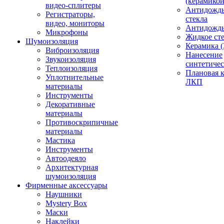
(керамикой
видео-сплитеры
Антидождь
Регистраторы,
стекла
видео, мониторы
Антидождь 
Микрофоны
Жидкое сте
Шумоизоляция
Керамика (
Виброизоляция
Нанесение
Звукоизоляция
синтетичес
Теплоизоляция
Плановая 
Уплотнительные
ЛКП
материалы
Инструменты
Декоративные
материалы
Противоскрипичные
материалы
Мастика
Инструменты
Автоодеяло
Архитектурная
шумоизоляция
Фирменные аксессуары
Наушники
Mystery Box
Маски
Наклейки