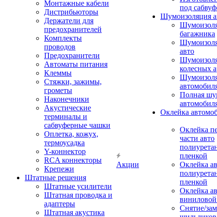
Монтажные кабели
под сабвуф
Дистрибьюторы
Шумоизоляция а
Держатели для
Шумоизол
предохранителей
багажника
Комплекты
Шумоизол
проводов
авто
Предохранители
Шумоизоля
Автоматы питания
колесных а
Клеммы
Шумоизоля
Стяжки, зажимы,
автомобил
грометы
Полная шу
Наконечники
автомобил
Акустические
Оклейка автомо
терминалы и
сабвуферные чашки
Оклейка п
Оплетка, кожух,
части авто
термоусадка
полиурета
Y-коннектор
пленкой
RCA коннекторы
Акции
Оклейка а
Крепежи
полиурета
Штатные решения
пленкой
Штатные усилители
Оклейка а
Штатная проводка и
виниловой
адаптеры
Снятие/зам
Штатная акустика
шильдиков