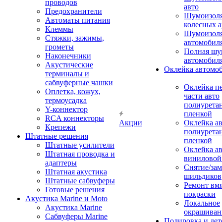
проводов
авто
Предохранители
Шумоизоля
Автоматы питания
колесных а
Клеммы
Шумоизоля
Стяжки, зажимы,
автомобил
грометы
Полная шу
Наконечники
автомобил
Акустические
Оклейка автомо
терминалы и
сабвуферные чашки
Оклейка п
Оплетка, кожух,
части авто
термоусадка
полиурета
Y-коннектор
пленкой
RCA коннекторы
Акции
Оклейка а
Крепежи
полиурета
Штатные решения
пленкой
Штатные усилители
Оклейка а
Штатная проводка и
виниловой
адаптеры
Снятие/зам
Штатная акустика
шильдиков
Штатные сабвуферы
Ремонт вмя
Готовые решения
покраски
Акустика Marine и Moto
Локальное
Акустика Marine
окрашиван
Сабвуферы Marine
Полировка и де