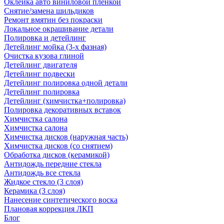
Оклейка авто виниловой пленкой
Снятие/замена шильдиков
Ремонт вмятин без покраски
Локальное окрашивание детали
Полировка и детейлинг
Детейлинг мойка (3-х фазная)
Очистка кузова глиной
Детейлинг двигателя
Детейлинг подвески
Детейлинг полировка одной детали
Детейлинг полировка
Детейлинг (химчистка+полировка)
Полировка декоративных вставок
Химчистка салона
Химчистка салона
Химчистка дисков (наружная часть)
Химчистка дисков (со снятием)
Обработка дисков (керамикой)
Антидождь передние стекла
Антидождь все стекла
Жидкое стекло (3 слоя)
Керамика (3 слоя)
Нанесение синтетического воска
Плановая коррекция ЛКП
Блог