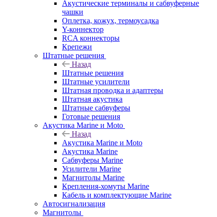
Акустические терминалы и сабвуферные
чашки
Оплетка, кожух, термоусадка
Y-коннектор
RCA коннекторы
Крепежи
Штатные решения
Назад
Штатные решения
Штатные усилители
Штатная проводка и адаптеры
Штатная акустика
Штатные сабвуферы
Готовые решения
Акустика Marine и Moto
Назад
Акустика Marine и Moto
Акустика Marine
Сабвуферы Marine
Усилители Marine
Магнитолы Marine
Крепления-хомуты Marine
Кабель и комплектующие Marine
Автосигнализация
Магнитолы