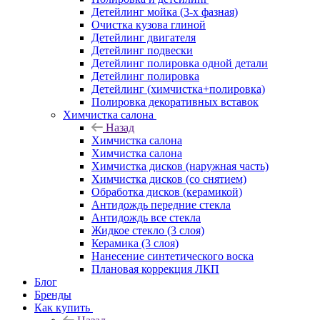
Детейлинг мойка (3-х фазная)
Очистка кузова глиной
Детейлинг двигателя
Детейлинг подвески
Детейлинг полировка одной детали
Детейлинг полировка
Детейлинг (химчистка+полировка)
Полировка декоративных вставок
Химчистка салона
Назад
Химчистка салона
Химчистка салона
Химчистка дисков (наружная часть)
Химчистка дисков (со снятием)
Обработка дисков (керамикой)
Антидождь передние стекла
Антидождь все стекла
Жидкое стекло (3 слоя)
Керамика (3 слоя)
Нанесение синтетического воска
Плановая коррекция ЛКП
Блог
Бренды
Как купить