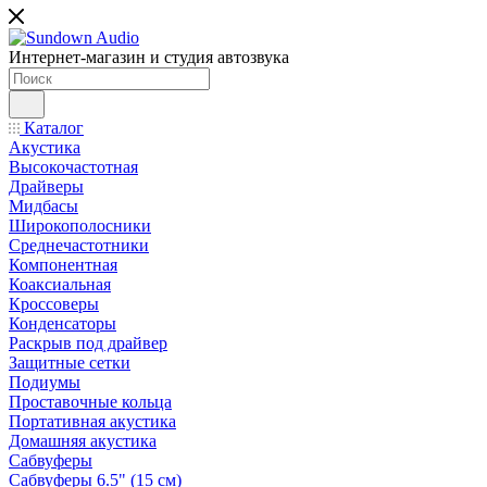
Интернет-магазин и студия автозвука
Каталог
Акустика
Высокочастотная
Драйверы
Мидбасы
Широкополосники
Среднечастотники
Компонентная
Коаксиальная
Кроссоверы
Конденсаторы
Раскрыв под драйвер
Защитные сетки
Подиумы
Проставочные кольца
Портативная акустика
Домашняя акустика
Сабвуферы
Сабвуферы 6.5" (15 см)