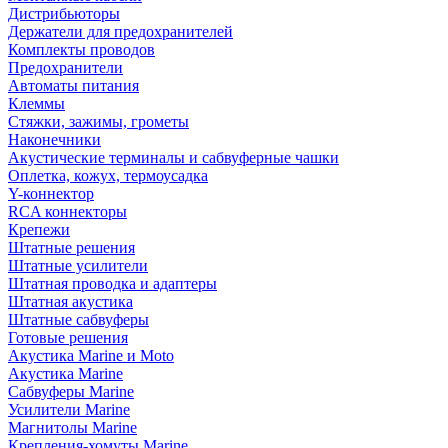
Дистрибьюторы
Держатели для предохранителей
Комплекты проводов
Предохранители
Автоматы питания
Клеммы
Стяжки, зажимы, грометы
Наконечники
Акустические терминалы и сабвуферные чашки
Оплетка, кожух, термоусадка
Y-коннектор
RCA коннекторы
Крепежи
Штатные решения
Штатные усилители
Штатная проводка и адаптеры
Штатная акустика
Штатные сабвуферы
Готовые решения
Акустика Marine и Moto
Акустика Marine
Сабвуферы Marine
Усилители Marine
Магнитолы Marine
Крепления-хомуты Marine