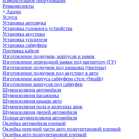
Измерительное оборудование
Ремкомплекты
Акции
Услуги
Установка автозвука
Установка головного устройства
Установка акустики
Установка усилителя
Установка сабвуфера
Протяжка кабеля
Изготовление подиумов, корпусов и рамок
Изготовление переходной рамки под магнитолу (ГУ)
Изготовление подиумов под пищалки (твитеры)
Изготовление подиумов под акустику в авто
Изготовление корпуса сабвуфера стелс (Stealth)
Изготовление корпусов под сабвуфер
Шумоизоляция автомобиля
Шумоизоляция багажника
Шумоизоляция крыши авто
Шумоизоляция пола и колесных арок
Шумоизоляция дверей автомобиля
Полная шумоизоляция автомобиля
Оклейка автомобиля пленкой
Оклейка передней части авто полиуретановой пленкой
Оклейка авто полиуретановой пленкой