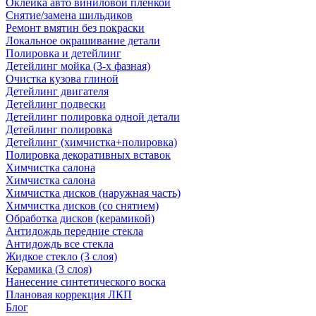
Оклейка авто виниловой пленкой
Снятие/замена шильдиков
Ремонт вмятин без покраски
Локальное окрашивание детали
Полировка и детейлинг
Детейлинг мойка (3-х фазная)
Очистка кузова глиной
Детейлинг двигателя
Детейлинг подвески
Детейлинг полировка одной детали
Детейлинг полировка
Детейлинг (химчистка+полировка)
Полировка декоративных вставок
Химчистка салона
Химчистка салона
Химчистка дисков (наружная часть)
Химчистка дисков (со снятием)
Обработка дисков (керамикой)
Антидождь передние стекла
Антидождь все стекла
Жидкое стекло (3 слоя)
Керамика (3 слоя)
Нанесение синтетического воска
Плановая коррекция ЛКП
Блог