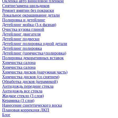
Оклейка авто виниловой пленкой
Снятие/замена шильдиков
Ремонт вмятин без покраски
Локальное окрашивание детали
Полировка и детейлинг
Детейлинг мойка (3-х фазная)
Очистка кузова глиной
Детейлинг двигателя
Детейлинг подвески
Детейлинг полировка одной детали
Детейлинг полировка
Детейлинг (химчистка+полировка)
Полировка декоративных вставок
Химчистка салона
Химчистка салона
Химчистка дисков (наружная часть)
Химчистка дисков (со снятием)
Обработка дисков (керамикой)
Антидождь передние стекла
Антидождь все стекла
Жидкое стекло (3 слоя)
Керамика (3 слоя)
Нанесение синтетического воска
Плановая коррекция ЛКП
Блог