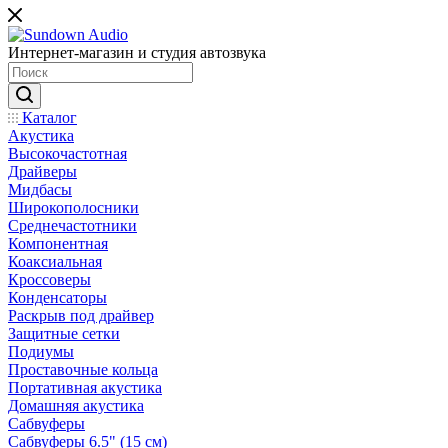
Интернет-магазин и студия автозвука
Каталог
Акустика
Высокочастотная
Драйверы
Мидбасы
Широкополосники
Среднечастотники
Компонентная
Коаксиальная
Кроссоверы
Конденсаторы
Раскрыв под драйвер
Защитные сетки
Подиумы
Проставочные кольца
Портативная акустика
Домашняя акустика
Сабвуферы
Сабвуферы 6.5" (15 см)