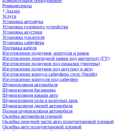
Измерительное оборудование
Ремкомплекты
Акции
Услуги
Установка автозвука
Установка головного устройства
Установка акустики
Установка усилителя
Установка сабвуфера
Протяжка кабеля
Изготовление подиумов, корпусов и рамок
Изготовление переходной рамки под магнитолу (ГУ)
Изготовление подиумов под пищалки (твитеры)
Изготовление подиумов под акустику в авто
Изготовление корпуса сабвуфера стелс (Stealth)
Изготовление корпусов под сабвуфер
Шумоизоляция автомобиля
Шумоизоляция багажника
Шумоизоляция крыши авто
Шумоизоляция пола и колесных арок
Шумоизоляция дверей автомобиля
Полная шумоизоляция автомобиля
Оклейка автомобиля пленкой
Оклейка передней части авто полиуретановой пленкой
Оклейка авто полиуретановой пленкой