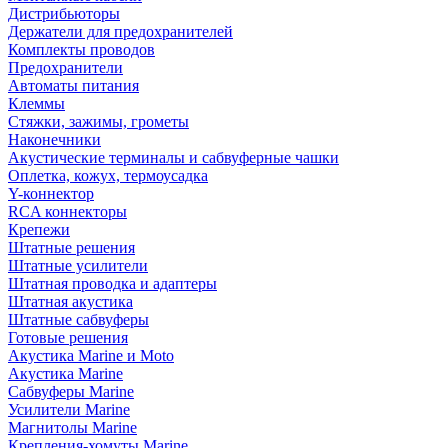
Дистрибьюторы
Держатели для предохранителей
Комплекты проводов
Предохранители
Автоматы питания
Клеммы
Стяжки, зажимы, грометы
Наконечники
Акустические терминалы и сабвуферные чашки
Оплетка, кожух, термоусадка
Y-коннектор
RCA коннекторы
Крепежи
Штатные решения
Штатные усилители
Штатная проводка и адаптеры
Штатная акустика
Штатные сабвуферы
Готовые решения
Акустика Marine и Moto
Акустика Marine
Сабвуферы Marine
Усилители Marine
Магнитолы Marine
Крепления-хомуты Marine