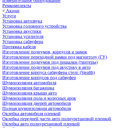
Измерительное оборудование
Ремкомплекты
Акции
Услуги
Установка автозвука
Установка головного устройства
Установка акустики
Установка усилителя
Установка сабвуфера
Протяжка кабеля
Изготовление подиумов, корпусов и рамок
Изготовление переходной рамки под магнитолу (ГУ)
Изготовление подиумов под пищалки (твитеры)
Изготовление подиумов под акустику в авто
Изготовление корпуса сабвуфера стелс (Stealth)
Изготовление корпусов под сабвуфер
Шумоизоляция автомобиля
Шумоизоляция багажника
Шумоизоляция крыши авто
Шумоизоляция пола и колесных арок
Шумоизоляция дверей автомобиля
Полная шумоизоляция автомобиля
Оклейка автомобиля пленкой
Оклейка передней части авто полиуретановой пленкой
Оклейка авто полиуретановой пленкой