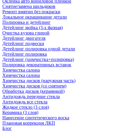
Оклейка авто виниловой пленкой
Снятие/замена шильдиков
Ремонт вмятин без покраски
Локальное окрашивание детали
Полировка и детейлинг
Детейлинг мойка (3-х фазная)
Очистка кузова глиной
Детейлинг двигателя
Детейлинг подвески
Детейлинг полировка одной детали
Детейлинг полировка
Детейлинг (химчистка+полировка)
Полировка декоративных вставок
Химчистка салона
Химчистка салона
Химчистка дисков (наружная часть)
Химчистка дисков (со снятием)
Обработка дисков (керамикой)
Антидождь передние стекла
Антидождь все стекла
Жидкое стекло (3 слоя)
Керамика (3 слоя)
Нанесение синтетического воска
Плановая коррекция ЛКП
Блог