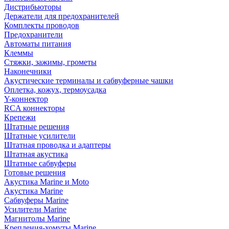
Дистрибьюторы
Держатели для предохранителей
Комплекты проводов
Предохранители
Автоматы питания
Клеммы
Стяжки, зажимы, грометы
Наконечники
Акустические терминалы и сабвуферные чашки
Оплетка, кожух, термоусадка
Y-коннектор
RCA коннекторы
Крепежи
Штатные решения
Штатные усилители
Штатная проводка и адаптеры
Штатная акустика
Штатные сабвуферы
Готовые решения
Акустика Marine и Moto
Акустика Marine
Сабвуферы Marine
Усилители Marine
Магнитолы Marine
Крепления-хомуты Marine