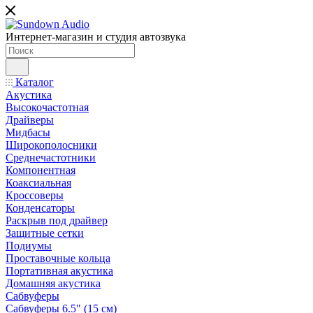
Интернет-магазин и студия автозвука
Каталог
Акустика
Высокочастотная
Драйверы
Мидбасы
Широкополосники
Среднечастотники
Компонентная
Коаксиальная
Кроссоверы
Конденсаторы
Раскрыв под драйвер
Защитные сетки
Подиумы
Проставочные кольца
Портативная акустика
Домашняя акустика
Сабвуферы
Сабвуферы 6.5" (15 см)