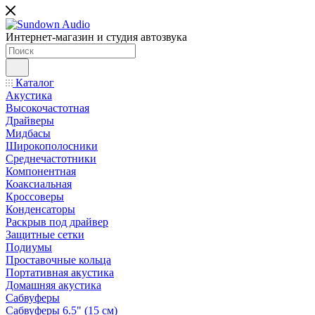
Интернет-магазин и студия автозвука
Каталог
Акустика
Высокочастотная
Драйверы
Мидбасы
Широкополосники
Среднечастотники
Компонентная
Коаксиальная
Кроссоверы
Конденсаторы
Раскрыв под драйвер
Защитные сетки
Подиумы
Проставочные кольца
Портативная акустика
Домашняя акустика
Сабвуферы
Сабвуферы 6.5" (15 см)