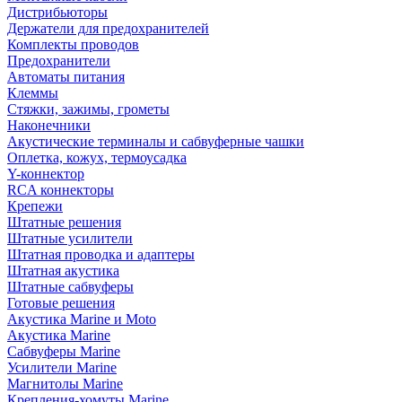
Дистрибьюторы
Держатели для предохранителей
Комплекты проводов
Предохранители
Автоматы питания
Клеммы
Стяжки, зажимы, грометы
Наконечники
Акустические терминалы и сабвуферные чашки
Оплетка, кожух, термоусадка
Y-коннектор
RCA коннекторы
Крепежи
Штатные решения
Штатные усилители
Штатная проводка и адаптеры
Штатная акустика
Штатные сабвуферы
Готовые решения
Акустика Marine и Moto
Акустика Marine
Сабвуферы Marine
Усилители Marine
Магнитолы Marine
Крепления-хомуты Marine