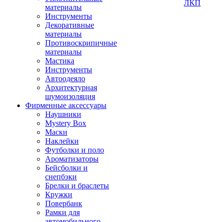
ЛКП
материалы
Инструменты
Декоративные
материалы
Противоскрипичные
материалы
Мастика
Инструменты
Автоодеяло
Архитектурная
шумоизоляция
Фирменные аксессуары
Наушники
Mystery Box
Маски
Наклейки
Футболки и поло
Ароматизаторы
Бейсболки и
снепбэки
Брелки и браслеты
Кружки
Повербанк
Рамки для
автомобильного