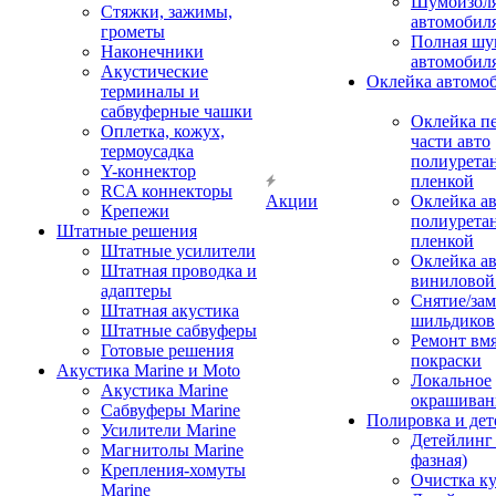
Шумоизоля
Стяжки, зажимы,
автомобил
грометы
Полная шу
Наконечники
автомобил
Акустические
Оклейка автомо
терминалы и
сабвуферные чашки
Оклейка п
Оплетка, кожух,
части авто
термоусадка
полиурета
Y-коннектор
пленкой
RCA коннекторы
Акции
Оклейка а
Крепежи
полиурета
Штатные решения
пленкой
Штатные усилители
Оклейка а
Штатная проводка и
виниловой
адаптеры
Снятие/зам
Штатная акустика
шильдиков
Штатные сабвуферы
Ремонт вмя
Готовые решения
покраски
Акустика Marine и Moto
Локальное
Акустика Marine
окрашиван
Сабвуферы Marine
Полировка и де
Усилители Marine
Детейлинг 
Магнитолы Marine
фазная)
Крепления-хомуты
Очистка ку
Marine