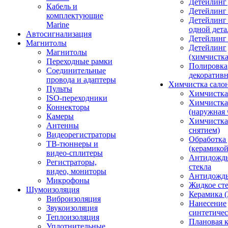
Детейлинг 
Кабель и
Детейлинг
комплектующие
Детейлинг
Marine
одной дета
Автосигнализация
Детейлинг
Магнитолы
Детейлинг
Магнитолы
(химчистк
Переходные рамки
Полировка
Соединительные
декоративн
провода и адаптеры
Химчистка сало
Пульты
Химчистка
ISO-переходники
Химчистка
Коннекторы
(наружная 
Камеры
Химчистка 
Антенны
снятием)
Видеорегистраторы
Обработка
ТВ-тюннеры и
(керамикой
видео-сплитеры
Антидождь
Регистраторы,
стекла
видео, мониторы
Антидождь 
Микрофоны
Жидкое сте
Шумоизоляция
Керамика (
Виброизоляция
Нанесение
Звукоизоляция
синтетичес
Теплоизоляция
Плановая 
Уплотнительные