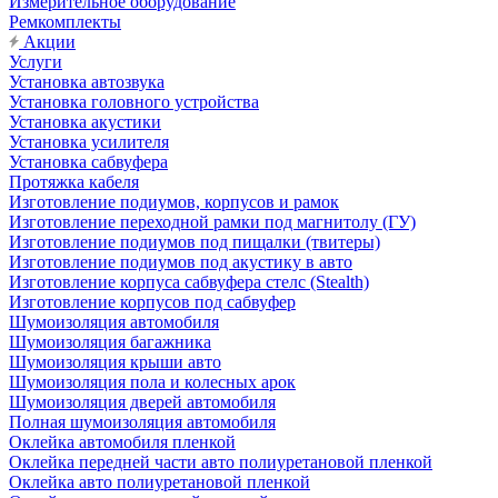
Измерительное оборудование
Ремкомплекты
Акции
Услуги
Установка автозвука
Установка головного устройства
Установка акустики
Установка усилителя
Установка сабвуфера
Протяжка кабеля
Изготовление подиумов, корпусов и рамок
Изготовление переходной рамки под магнитолу (ГУ)
Изготовление подиумов под пищалки (твитеры)
Изготовление подиумов под акустику в авто
Изготовление корпуса сабвуфера стелс (Stealth)
Изготовление корпусов под сабвуфер
Шумоизоляция автомобиля
Шумоизоляция багажника
Шумоизоляция крыши авто
Шумоизоляция пола и колесных арок
Шумоизоляция дверей автомобиля
Полная шумоизоляция автомобиля
Оклейка автомобиля пленкой
Оклейка передней части авто полиуретановой пленкой
Оклейка авто полиуретановой пленкой