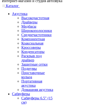
Интернет-магазин и студия автозвука
Каталог
Акустика
Высокочастотная
Драйверы
Мидбасы
Широкополосники
Среднечастотники
Компонентная
Коаксиальная
Кроссоверы
Конденсаторы
Раскрыв под
драйвер
Защитные сетки
Подиумы
Проставочные
кольца
Портативная
акустика
Домашняя акустика
Сабвуферы
Сабвуферы 6.5" (15
см)