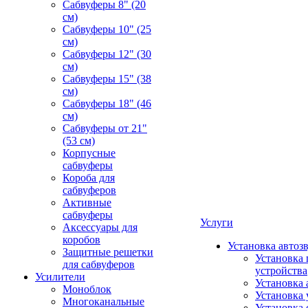
Сабвуферы 8" (20
см)
Сабвуферы 10" (25
см)
Сабвуферы 12" (30
см)
Сабвуферы 15" (38
см)
Сабвуферы 18" (46
см)
Сабвуферы от 21"
(53 см)
Корпусные
сабвуферы
Короба для
сабвуферов
Активные
сабвуферы
Услуги
Аксессуары для
коробов
Установка автоз
Защитные решетки
Установка 
для сабвуферов
устройства
Усилители
Установка 
Моноблок
Установка 
Многоканальные
Установка 