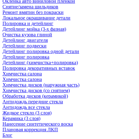
Оклейка авто виниловой пленкой
Снятие/замена шильдиков
Ремонт вмятин без покраски
Локальное окрашивание детали
Полировка и детейлинг
Детейлинг мойка (3-х фазная)
Очистка кузова глиной
Детейлинг двигателя
Детейлинг подвески
Детейлинг полировка одной детали
Детейлинг полировка
Детейлинг (химчистка+полировка)
Полировка декоративных вставок
Химчистка салона
Химчистка салона
Химчистка дисков (наружная часть)
Химчистка дисков (со снятием)
Обработка дисков (керамикой)
Антидождь передние стекла
Антидождь все стекла
Жидкое стекло (3 слоя)
Керамика (3 слоя)
Нанесение синтетического воска
Плановая коррекция ЛКП
Блог