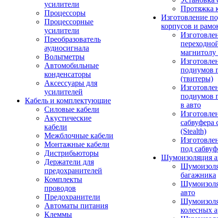
усилители
Протяжка 
Процессоры
Изготовление п
Процессорные
корпусов и рамо
усилители
Изготовле
Преобразователь
переходно
аудиосигнала
магнитолу 
Вольтметры
Изготовле
Автомобильные
подиумов 
конденсаторы
(твитеры)
Аксессуары для
Изготовле
усилителей
подиумов 
Кабель и комплектующие
в авто
Силовые кабели
Изготовлен
Акустические
сабвуфера 
кабели
(Stealth)
Межблочные кабели
Изготовле
Монтажные кабели
под сабвуф
Дистрибьюторы
Шумоизоляция а
Держатели для
Шумоизол
предохранителей
багажника
Комплекты
Шумоизол
проводов
авто
Предохранители
Шумоизоля
Автоматы питания
колесных а
Клеммы