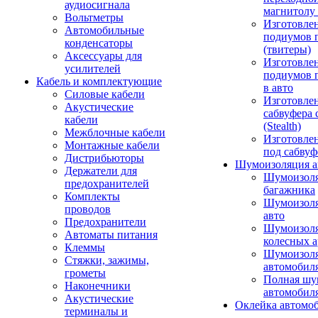
аудиосигнала
магнитолу 
Вольтметры
Изготовле
Автомобильные
подиумов 
конденсаторы
(твитеры)
Аксессуары для
Изготовле
усилителей
подиумов 
Кабель и комплектующие
в авто
Силовые кабели
Изготовлен
Акустические
сабвуфера 
кабели
(Stealth)
Межблочные кабели
Изготовле
Монтажные кабели
под сабвуф
Дистрибьюторы
Шумоизоляция а
Держатели для
Шумоизол
предохранителей
багажника
Комплекты
Шумоизол
проводов
авто
Предохранители
Шумоизоля
Автоматы питания
колесных а
Клеммы
Шумоизоля
Стяжки, зажимы,
автомобил
грометы
Полная шу
Наконечники
автомобил
Акустические
Оклейка автомо
терминалы и