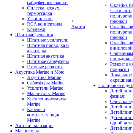
сабвуферные чашки
Оклейка п
Оплетка, кожух,
части авто
термоусадка
полиурета
Y-коннектор
пленкой
RCA коннекторы
Акции
Оклейка а
Крепежи
полиурета
Штатные решения
пленкой
Штатные усилители
Оклейка а
Штатная проводка и
виниловой
адаптеры
Снятие/зам
Штатная акустика
шильдиков
Штатные сабвуферы
Ремонт вмя
Готовые решения
покраски
Акустика Marine и Moto
Локальное
Акустика Marine
окрашиван
Сабвуферы Marine
Полировка и де
Усилители Marine
Детейлинг 
Магнитолы Marine
фазная)
Крепления-хомуты
Очистка ку
Marine
Детейлинг 
Кабель и
Детейлинг
комплектующие
Детейлинг
Marine
одной дета
Автосигнализация
Детейлинг
Магнитолы