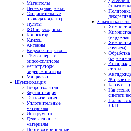
Детейлинг
Магнитолы
(химчистк
Переходные рамки
Полировка
Соединительные
декоративн
провода и адаптеры
Химчистка сало
Пульты
Химчистка
ISO-переходники
Химчистка
Коннекторы
(наружная 
Камеры
Химчистка 
Антенны
снятием)
Видеорегистраторы
Обработка
ТВ-тюннеры и
(керамикой
видео-сплитеры
Антидождь
Регистраторы,
стекла
видео, мониторы
Антидождь 
Микрофоны
Жидкое сте
Шумоизоляция
Керамика (
Виброизоляция
Нанесение
Звукоизоляция
синтетичес
Теплоизоляция
Плановая 
Уплотнительные
ЛКП
материалы
Инструменты
Декоративные
материалы
Противоскрипичные