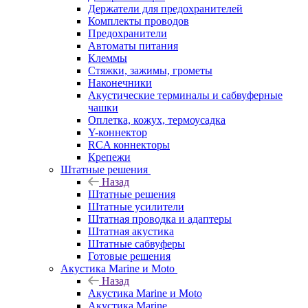
Держатели для предохранителей
Комплекты проводов
Предохранители
Автоматы питания
Клеммы
Стяжки, зажимы, грометы
Наконечники
Акустические терминалы и сабвуферные
чашки
Оплетка, кожух, термоусадка
Y-коннектор
RCA коннекторы
Крепежи
Штатные решения
Назад
Штатные решения
Штатные усилители
Штатная проводка и адаптеры
Штатная акустика
Штатные сабвуферы
Готовые решения
Акустика Marine и Moto
Назад
Акустика Marine и Moto
Акустика Marine