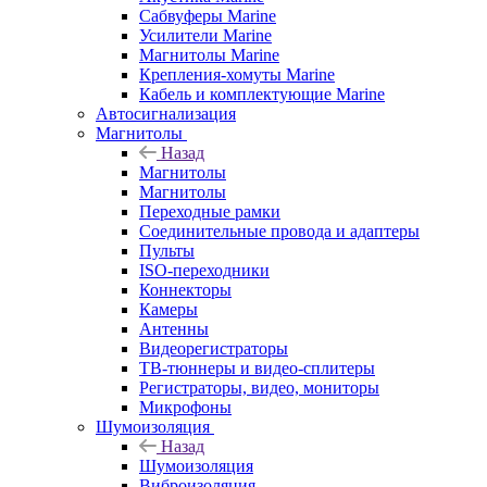
Сабвуферы Marine
Усилители Marine
Магнитолы Marine
Крепления-хомуты Marine
Кабель и комплектующие Marine
Автосигнализация
Магнитолы
Назад
Магнитолы
Магнитолы
Переходные рамки
Соединительные провода и адаптеры
Пульты
ISO-переходники
Коннекторы
Камеры
Антенны
Видеорегистраторы
ТВ-тюннеры и видео-сплитеры
Регистраторы, видео, мониторы
Микрофоны
Шумоизоляция
Назад
Шумоизоляция
Виброизоляция