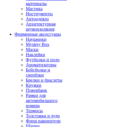
материалы
Мастика
Инструменты
Автоодеяло
Архитектурная
шумоизоляция
Фирменные аксессуары
Наушники
Mystery Box
Маски
Наклейки
Футболки и поло
Ароматизаторы
Бейсболки и
снепбэки
Брелки и браслеты
Кружки
Повербанк
Рамки для
автомобильного
номера
Термосы
Толстовки и худи
Флеш накопители
Шапки