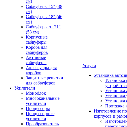
см)
Сабвуферы 15" (38
см)
Сабвуферы 18" (46
см)
Сабвуферы от 21"
(53 см)
Корпусные
сабвуферы
Короба для
сабвуферов
Активные
сабвуферы
Услуги
Аксессуары для
коробов
Установка автоз
Защитные решетки
Установка 
для сабвуферов
устройства
Усилители
Установка 
Моноблок
Установка 
Многоканальные
Установка 
усилители
Протяжка 
Процессоры
Изготовление п
Процессорные
корпусов и рамо
усилители
Изготовле
Преобразователь
переходно