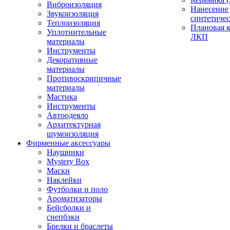
Виброизоляция
Нанесение
Звукоизоляция
синтетичес
Теплоизоляция
Плановая 
Уплотнительные
ЛКП
материалы
Инструменты
Декоративные
материалы
Противоскрипичные
материалы
Мастика
Инструменты
Автоодеяло
Архитектурная
шумоизоляция
Фирменные аксессуары
Наушники
Mystery Box
Маски
Наклейки
Футболки и поло
Ароматизаторы
Бейсболки и
снепбэки
Брелки и браслеты