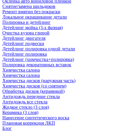
Оклейка авто виниловой пленкой
Снятие/замена шильдиков
Ремонт вмятин без покраски
Локальное окрашивание детали
Полировка и детейлинг
Детейлинг мойка (3-х фазная)
Очистка кузова глиной
Детейлинг двигателя
Детейлинг подвески
Детейлинг полировка одной детали
Детейлинг полировка
Детейлинг (химчистка+полировка)
Полировка декоративных вставок
Химчистка салона
Химчистка салона
Химчистка дисков (наружная часть)
Химчистка дисков (со снятием)
Обработка дисков (керамикой)
Антидождь передние стекла
Антидождь все стекла
Жидкое стекло (3 слоя)
Керамика (3 слоя)
Нанесение синтетического воска
Плановая коррекция ЛКП
Блог