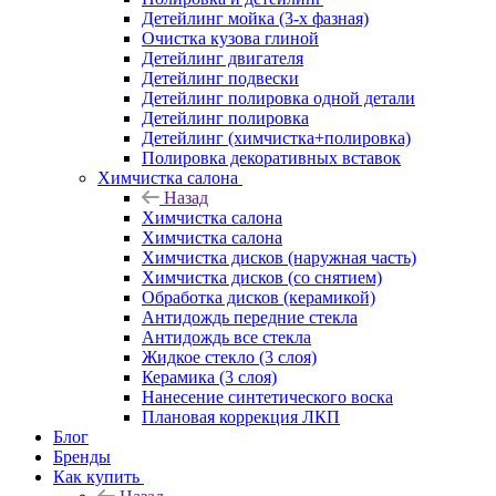
Детейлинг мойка (3-х фазная)
Очистка кузова глиной
Детейлинг двигателя
Детейлинг подвески
Детейлинг полировка одной детали
Детейлинг полировка
Детейлинг (химчистка+полировка)
Полировка декоративных вставок
Химчистка салона
Назад
Химчистка салона
Химчистка салона
Химчистка дисков (наружная часть)
Химчистка дисков (со снятием)
Обработка дисков (керамикой)
Антидождь передние стекла
Антидождь все стекла
Жидкое стекло (3 слоя)
Керамика (3 слоя)
Нанесение синтетического воска
Плановая коррекция ЛКП
Блог
Бренды
Как купить