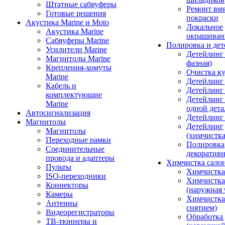
Штатные сабвуферы
Ремонт вмя
Готовые решения
покраски
Акустика Marine и Moto
Локальное
Акустика Marine
окрашиван
Сабвуферы Marine
Полировка и де
Усилители Marine
Детейлинг 
Магнитолы Marine
фазная)
Крепления-хомуты
Очистка ку
Marine
Детейлинг 
Кабель и
Детейлинг
комплектующие
Детейлинг
Marine
одной дета
Автосигнализация
Детейлинг
Магнитолы
Детейлинг
Магнитолы
(химчистк
Переходные рамки
Полировка
Соединительные
декоративн
провода и адаптеры
Химчистка сало
Пульты
Химчистка
ISO-переходники
Химчистка
Коннекторы
(наружная 
Камеры
Химчистка 
Антенны
снятием)
Видеорегистраторы
Обработка
ТВ-тюннеры и