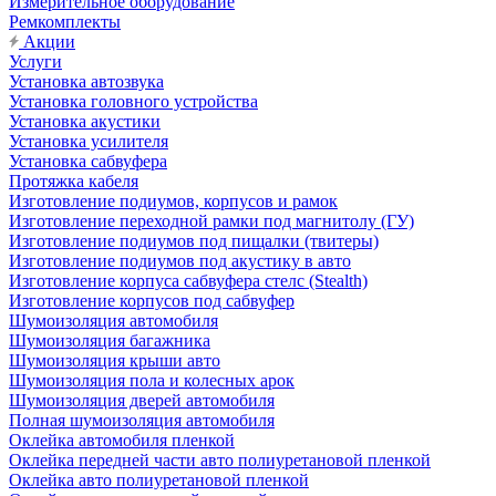
Измерительное оборудование
Ремкомплекты
Акции
Услуги
Установка автозвука
Установка головного устройства
Установка акустики
Установка усилителя
Установка сабвуфера
Протяжка кабеля
Изготовление подиумов, корпусов и рамок
Изготовление переходной рамки под магнитолу (ГУ)
Изготовление подиумов под пищалки (твитеры)
Изготовление подиумов под акустику в авто
Изготовление корпуса сабвуфера стелс (Stealth)
Изготовление корпусов под сабвуфер
Шумоизоляция автомобиля
Шумоизоляция багажника
Шумоизоляция крыши авто
Шумоизоляция пола и колесных арок
Шумоизоляция дверей автомобиля
Полная шумоизоляция автомобиля
Оклейка автомобиля пленкой
Оклейка передней части авто полиуретановой пленкой
Оклейка авто полиуретановой пленкой