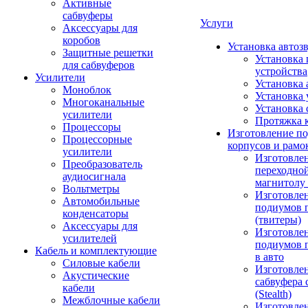
Активные
сабвуферы
Услуги
Аксессуары для
коробов
Установка автоз
Защитные решетки
Установка 
для сабвуферов
устройства
Усилители
Установка 
Моноблок
Установка 
Многоканальные
Установка 
усилители
Протяжка 
Процессоры
Изготовление п
Процессорные
корпусов и рамо
усилители
Изготовле
Преобразователь
переходно
аудиосигнала
магнитолу 
Вольтметры
Изготовле
Автомобильные
подиумов 
конденсаторы
(твитеры)
Аксессуары для
Изготовле
усилителей
подиумов 
Кабель и комплектующие
в авто
Силовые кабели
Изготовлен
Акустические
сабвуфера 
кабели
(Stealth)
Межблочные кабели
Изготовле