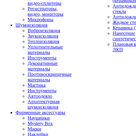
(керамикой
видео-сплитеры
Антидождь
Регистраторы,
стекла
видео, мониторы
Антидождь 
Микрофоны
Жидкое сте
Шумоизоляция
Керамика (
Виброизоляция
Нанесение
Звукоизоляция
синтетичес
Теплоизоляция
Плановая 
Уплотнительные
ЛКП
материалы
Инструменты
Декоративные
материалы
Противоскрипичные
материалы
Мастика
Инструменты
Автоодеяло
Архитектурная
шумоизоляция
Фирменные аксессуары
Наушники
Mystery Box
Маски
Наклейки