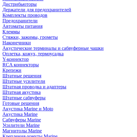
Дистрибьюторы
Держатели для предохранителей
Комплекты проводов
Предохранители
Автоматы питания
Клеммы
Стяжки, зажимы, грометы
Наконечники
Акустические терминалы и сабвуферные чашки
Оплетка, кожух, термоусадка
Y-коннектор
RCA коннекторы
Крепежи
Штатные решения
Штатные усилители
Штатная проводка и адаптеры
Штатная акустика
Штатные сабвуферы
Готовые решения
Акустика Marine и Moto
Акустика Marine
Сабвуферы Marine
Усилители Marine
Магнитолы Marine
Крепления-хомуты Marine