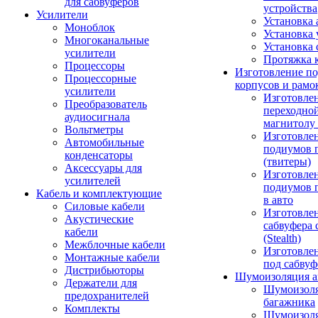
для сабвуферов
устройства
Усилители
Установка 
Моноблок
Установка 
Многоканальные
Установка 
усилители
Протяжка 
Процессоры
Изготовление п
Процессорные
корпусов и рамо
усилители
Изготовле
Преобразователь
переходно
аудиосигнала
магнитолу 
Вольтметры
Изготовле
Автомобильные
подиумов 
конденсаторы
(твитеры)
Аксессуары для
Изготовле
усилителей
подиумов 
Кабель и комплектующие
в авто
Силовые кабели
Изготовлен
Акустические
сабвуфера 
кабели
(Stealth)
Межблочные кабели
Изготовле
Монтажные кабели
под сабвуф
Дистрибьюторы
Шумоизоляция а
Держатели для
Шумоизол
предохранителей
багажника
Комплекты
Шумоизол