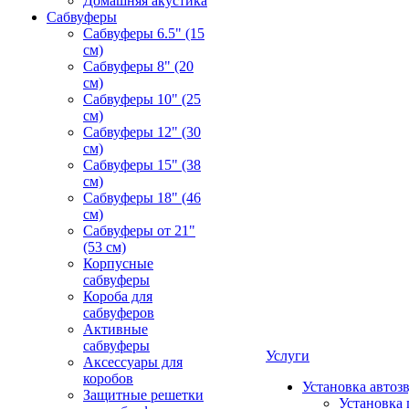
Домашняя акустика
Сабвуферы
Сабвуферы 6.5" (15
см)
Сабвуферы 8" (20
см)
Сабвуферы 10" (25
см)
Сабвуферы 12" (30
см)
Сабвуферы 15" (38
см)
Сабвуферы 18" (46
см)
Сабвуферы от 21"
(53 см)
Корпусные
сабвуферы
Короба для
сабвуферов
Активные
сабвуферы
Услуги
Аксессуары для
коробов
Установка автоз
Защитные решетки
Установка 