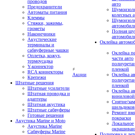
проводов
авто
Предохранители
Шумоизоля
Автоматы питания
колесных а
Клеммы
Шумоизоля
Стяжки, зажимы,
автомобил
грометы
Полная шу
Наконечники
автомобил
Акустические
Оклейка автомо
терминалы и
сабвуферные чашки
Оклейка п
Оплетка, кожух,
части авто
термоусадка
полиурета
Y-коннектор
пленкой
RCA коннекторы
Акции
Оклейка а
Крепежи
полиурета
Штатные решения
пленкой
Штатные усилители
Оклейка а
Штатная проводка и
виниловой
адаптеры
Снятие/зам
Штатная акустика
шильдиков
Штатные сабвуферы
Ремонт вмя
Готовые решения
покраски
Акустика Marine и Moto
Локальное
Акустика Marine
окрашиван
Сабвуферы Marine
Полировка и де