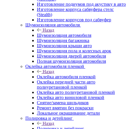
Изготовление подиумов под акустику в авто
Изготовление корпуса сабвуфера стелс
(Stealth)
Изготовление корпусов под сабвуфер
Шумоизоляция автомобиля
Назад
Шумоизоляция автомобиля
Шумоизоляция багажника
Шумоизоляция крыши авто
Шумоизоляция пола и колесных арок
Шумоизоляция дверей автомобиля
Полная шумоизоляция автомобиля
Оклейка автомобиля пленкой
Назад
Оклейка автомобиля пленкой
Оклейка передней части авто
полиуретановой пленкой
Оклейка авто полиуретановой пленкой
Оклейка авто виниловой пленкой
Снятие/замена шильдиков
Ремонт вмятин без покраски
Локальное окрашивание детали
Полировка и детейлинг
Назад
Полировка и детейлинг