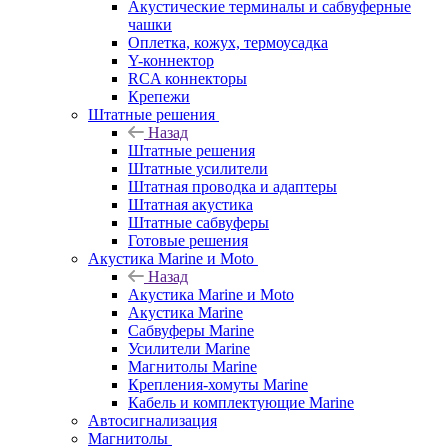
Акустические терминалы и сабвуферные
чашки
Оплетка, кожух, термоусадка
Y-коннектор
RCA коннекторы
Крепежи
Штатные решения
Назад
Штатные решения
Штатные усилители
Штатная проводка и адаптеры
Штатная акустика
Штатные сабвуферы
Готовые решения
Акустика Marine и Moto
Назад
Акустика Marine и Moto
Акустика Marine
Сабвуферы Marine
Усилители Marine
Магнитолы Marine
Крепления-хомуты Marine
Кабель и комплектующие Marine
Автосигнализация
Магнитолы