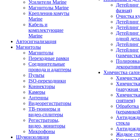
Усилители Marine
Детейлинг 
Магнитолы Marine
фазная)
Крепления-хомуты
Очистка ку
Marine
Детейлинг 
Кабель и
Детейлинг
комплектующие
Детейлинг
Marine
одной дета
Автосигнализация
Детейлинг
Магнитолы
Детейлинг
Магнитолы
(химчистк
Переходные рамки
Полировка
Соединительные
декоративн
провода и адаптеры
Химчистка сало
Пульты
Химчистка
ISO-переходники
Химчистка
Коннекторы
(наружная 
Камеры
Химчистка 
Антенны
снятием)
Видеорегистраторы
Обработка
ТВ-тюннеры и
(керамикой
видео-сплитеры
Антидождь
Регистраторы,
стекла
видео, мониторы
Антидождь 
Микрофоны
Жидкое сте
Шумоизоляция
Керамика (