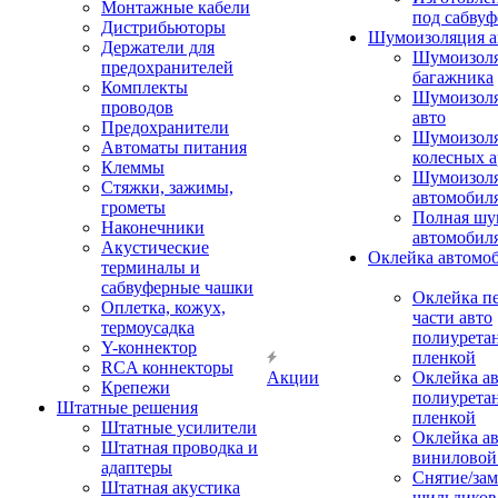
Монтажные кабели
под сабвуф
Дистрибьюторы
Шумоизоляция а
Держатели для
Шумоизол
предохранителей
багажника
Комплекты
Шумоизол
проводов
авто
Предохранители
Шумоизоля
Автоматы питания
колесных а
Клеммы
Шумоизоля
Стяжки, зажимы,
автомобил
грометы
Полная шу
Наконечники
автомобил
Акустические
Оклейка автомо
терминалы и
сабвуферные чашки
Оклейка п
Оплетка, кожух,
части авто
термоусадка
полиурета
Y-коннектор
пленкой
RCA коннекторы
Акции
Оклейка а
Крепежи
полиурета
Штатные решения
пленкой
Штатные усилители
Оклейка а
Штатная проводка и
виниловой
адаптеры
Снятие/зам
Штатная акустика
шильдиков