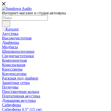
Интернет-магазин и студия автозвука
Каталог
Акустика
Высокочастотная
Драйверы
Мидбасы
Широкополосники
Среднечастотники
Компонентная
Коаксиальная
Кроссоверы
Конденсаторы
Раскрыв под драйвер
Защитные сетки
Подиумы
Проставочные кольца
Портативная акустика
Домашняя акустика
Сабвуферы
Сабвуферы 6.5" (15 см)