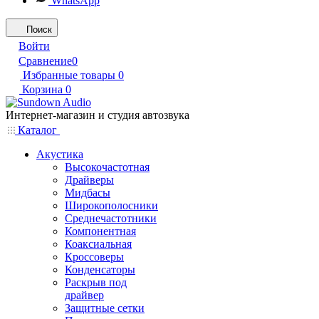
WhatsApp
Поиск
Войти
Сравнение
0
Избранные товары
0
Корзина
0
Интернет-магазин и студия автозвука
Каталог
Акустика
Высокочастотная
Драйверы
Мидбасы
Широкополосники
Среднечастотники
Компонентная
Коаксиальная
Кроссоверы
Конденсаторы
Раскрыв под
драйвер
Защитные сетки