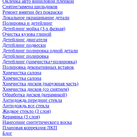
Оклейка авто виниловой пленкой
Снятие/замена шильдиков
Ремонт вмятин без покраски
Локальное окрашивание детали
Полировка и детейлинг
Детейлинг мойка (3-х фазная)
Очистка кузова глиной
Детейлинг двигателя
Детейлинг подвески
Детейлинг полировка одной детали
Детейлинг полировка
Детейлинг (химчистка+полировка)
Полировка декоративных вставок
Химчистка салона
Химчистка салона
Химчистка дисков (наружная часть)
Химчистка дисков (со снятием)
Обработка дисков (керамикой)
Антидождь передние стекла
Антидождь все стекла
Жидкое стекло (3 слоя)
Керамика (3 слоя)
Нанесение синтетического воска
Плановая коррекция ЛКП
Блог