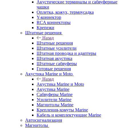
Акустические терминалы и сабвуферные
чашки
Оплетка, кожух, термоусадка
Y-коннектор
RCA коннекторы
Крепежи
Штатные решения
Назад
Штатные решения
Штатные усилители
Штатная проводка и адаптеры
Штатная акустика
Штатные сабвуферы
Готовые решения
Акустика Marine и Moto
Назад
Акустика Marine и Moto
Акустика Marine
Сабвуферы Marine
Усилители Marine
Магнитолы Marine
Крепления-хомуты Marine
Кабель и комплектующие Marine
Автосигнализация
Магнитолы