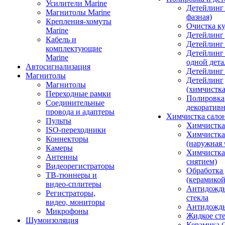
Усилители Marine
Детейлинг 
Магнитолы Marine
фазная)
Крепления-хомуты
Очистка ку
Marine
Детейлинг 
Кабель и
Детейлинг
комплектующие
Детейлинг
Marine
одной дета
Автосигнализация
Детейлинг
Магнитолы
Детейлинг
Магнитолы
(химчистк
Переходные рамки
Полировка
Соединительные
декоративн
провода и адаптеры
Химчистка сало
Пульты
Химчистка
ISO-переходники
Химчистка
Коннекторы
(наружная 
Камеры
Химчистка 
Антенны
снятием)
Видеорегистраторы
Обработка
ТВ-тюннеры и
(керамикой
видео-сплитеры
Антидождь
Регистраторы,
стекла
видео, мониторы
Антидождь 
Микрофоны
Жидкое сте
Шумоизоляция
Керамика (