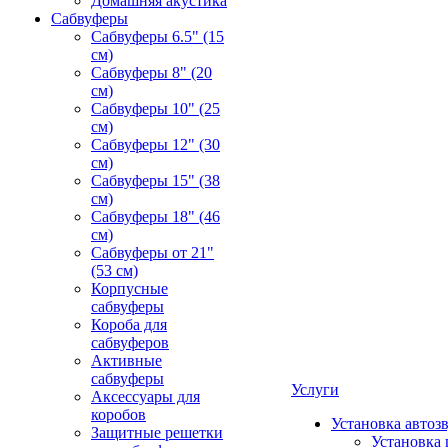
Домашняя акустика
Сабвуферы
Сабвуферы 6.5" (15
см)
Сабвуферы 8" (20
см)
Сабвуферы 10" (25
см)
Сабвуферы 12" (30
см)
Сабвуферы 15" (38
см)
Сабвуферы 18" (46
см)
Сабвуферы от 21"
(53 см)
Корпусные
сабвуферы
Короба для
сабвуферов
Активные
сабвуферы
Услуги
Аксессуары для
коробов
Установка автоз
Защитные решетки
Установка 