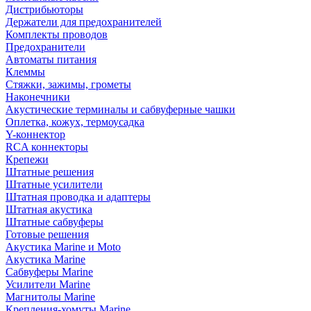
Дистрибьюторы
Держатели для предохранителей
Комплекты проводов
Предохранители
Автоматы питания
Клеммы
Стяжки, зажимы, грометы
Наконечники
Акустические терминалы и сабвуферные чашки
Оплетка, кожух, термоусадка
Y-коннектор
RCA коннекторы
Крепежи
Штатные решения
Штатные усилители
Штатная проводка и адаптеры
Штатная акустика
Штатные сабвуферы
Готовые решения
Акустика Marine и Moto
Акустика Marine
Сабвуферы Marine
Усилители Marine
Магнитолы Marine
Крепления-хомуты Marine