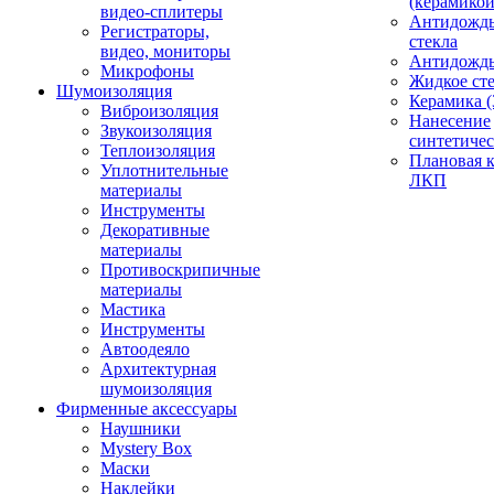
(керамикой
видео-сплитеры
Антидождь
Регистраторы,
стекла
видео, мониторы
Антидождь 
Микрофоны
Жидкое сте
Шумоизоляция
Керамика (
Виброизоляция
Нанесение
Звукоизоляция
синтетичес
Теплоизоляция
Плановая 
Уплотнительные
ЛКП
материалы
Инструменты
Декоративные
материалы
Противоскрипичные
материалы
Мастика
Инструменты
Автоодеяло
Архитектурная
шумоизоляция
Фирменные аксессуары
Наушники
Mystery Box
Маски
Наклейки