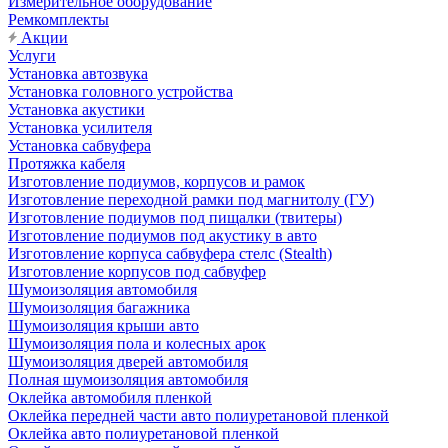
Измерительное оборудование
Ремкомплекты
Акции
Услуги
Установка автозвука
Установка головного устройства
Установка акустики
Установка усилителя
Установка сабвуфера
Протяжка кабеля
Изготовление подиумов, корпусов и рамок
Изготовление переходной рамки под магнитолу (ГУ)
Изготовление подиумов под пищалки (твитеры)
Изготовление подиумов под акустику в авто
Изготовление корпуса сабвуфера стелс (Stealth)
Изготовление корпусов под сабвуфер
Шумоизоляция автомобиля
Шумоизоляция багажника
Шумоизоляция крыши авто
Шумоизоляция пола и колесных арок
Шумоизоляция дверей автомобиля
Полная шумоизоляция автомобиля
Оклейка автомобиля пленкой
Оклейка передней части авто полиуретановой пленкой
Оклейка авто полиуретановой пленкой