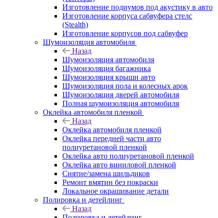
Изготовление подиумов под акустику в авто
Изготовление корпуса сабвуфера стелс
(Stealth)
Изготовление корпусов под сабвуфер
Шумоизоляция автомобиля
Назад
Шумоизоляция автомобиля
Шумоизоляция багажника
Шумоизоляция крыши авто
Шумоизоляция пола и колесных арок
Шумоизоляция дверей автомобиля
Полная шумоизоляция автомобиля
Оклейка автомобиля пленкой
Назад
Оклейка автомобиля пленкой
Оклейка передней части авто
полиуретановой пленкой
Оклейка авто полиуретановой пленкой
Оклейка авто виниловой пленкой
Снятие/замена шильдиков
Ремонт вмятин без покраски
Локальное окрашивание детали
Полировка и детейлинг
Назад
Полировка и детейлинг