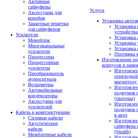
Активные
сабвуферы
Услуги
Аксессуары для
коробов
Установка автоз
Защитные решетки
Установка 
для сабвуферов
устройства
Усилители
Установка 
Моноблок
Установка 
Многоканальные
Установка 
усилители
Протяжка 
Процессоры
Изготовление п
Процессорные
корпусов и рамо
усилители
Изготовле
Преобразователь
переходно
аудиосигнала
магнитолу 
Вольтметры
Изготовле
Автомобильные
подиумов 
конденсаторы
(твитеры)
Аксессуары для
Изготовле
усилителей
подиумов 
Кабель и комплектующие
в авто
Силовые кабели
Изготовлен
Акустические
сабвуфера 
кабели
(Stealth)
Межблочные кабели
Изготовле