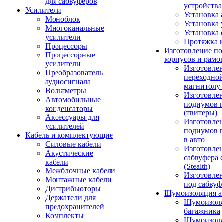
для сабвуферов
устройства
Усилители
Установка 
Моноблок
Установка 
Многоканальные
Установка 
усилители
Протяжка 
Процессоры
Изготовление п
Процессорные
корпусов и рамо
усилители
Изготовле
Преобразователь
переходно
аудиосигнала
магнитолу 
Вольтметры
Изготовле
Автомобильные
подиумов 
конденсаторы
(твитеры)
Аксессуары для
Изготовле
усилителей
подиумов 
Кабель и комплектующие
в авто
Силовые кабели
Изготовлен
Акустические
сабвуфера 
кабели
(Stealth)
Межблочные кабели
Изготовле
Монтажные кабели
под сабвуф
Дистрибьюторы
Шумоизоляция а
Держатели для
Шумоизол
предохранителей
багажника
Комплекты
Шумоизол