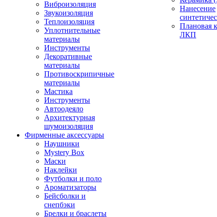
Виброизоляция
Нанесение
Звукоизоляция
синтетичес
Теплоизоляция
Плановая 
Уплотнительные
ЛКП
материалы
Инструменты
Декоративные
материалы
Противоскрипичные
материалы
Мастика
Инструменты
Автоодеяло
Архитектурная
шумоизоляция
Фирменные аксессуары
Наушники
Mystery Box
Маски
Наклейки
Футболки и поло
Ароматизаторы
Бейсболки и
снепбэки
Брелки и браслеты