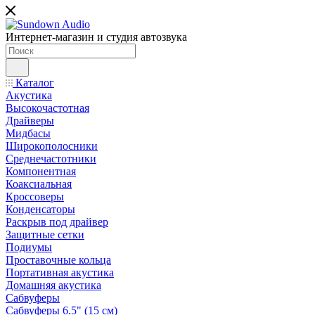
Интернет-магазин и студия автозвука
Каталог
Акустика
Высокочастотная
Драйверы
Мидбасы
Широкополосники
Среднечастотники
Компонентная
Коаксиальная
Кроссоверы
Конденсаторы
Раскрыв под драйвер
Защитные сетки
Подиумы
Проставочные кольца
Портативная акустика
Домашняя акустика
Сабвуферы
Сабвуферы 6.5" (15 см)