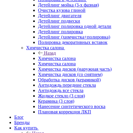
Детейлинг мойка (3-х фазная)
Очистка кузова глиной
Детейлинг двигателя
Детейлинг подвески
Детейлинг полировка одной детали
Детейлинг полировка
Детейлинг (химчистка+полировка)
Полировка декоративных вставок
Химчистка салона
Назад
Химчистка салона
Химчистка салона
Химчистка дисков (наружная часть)
Химчистка дисков (со снятием)
Обработка дисков (керамикой)
Антидождь передние стекла
Антидождь все стекла
Жидкое стекло (3 слоя)
Керамика (3 слоя)
Нанесение синтетического воска
Плановая коррекция ЛКП
Блог
Бренды
Как купить