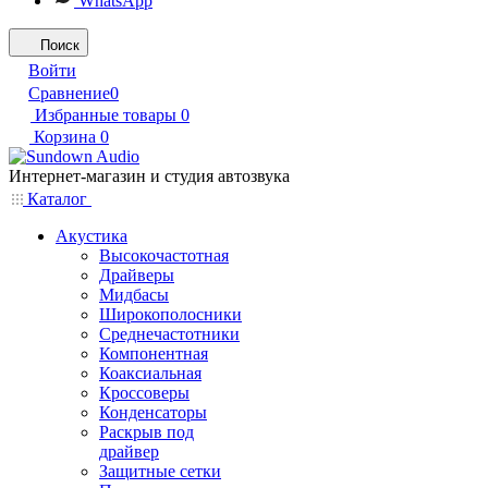
WhatsApp
Поиск
Войти
Сравнение
0
Избранные товары
0
Корзина
0
Интернет-магазин и студия автозвука
Каталог
Акустика
Высокочастотная
Драйверы
Мидбасы
Широкополосники
Среднечастотники
Компонентная
Коаксиальная
Кроссоверы
Конденсаторы
Раскрыв под
драйвер
Защитные сетки