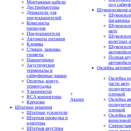
Монтажные кабели
под сабвуф
Дистрибьюторы
Шумоизоляция а
Держатели для
Шумоизол
предохранителей
багажника
Комплекты
Шумоизол
проводов
авто
Предохранители
Шумоизоля
Автоматы питания
колесных а
Клеммы
Шумоизоля
Стяжки, зажимы,
автомобил
грометы
Полная шу
Наконечники
автомобил
Акустические
Оклейка автомо
терминалы и
сабвуферные чашки
Оклейка п
Оплетка, кожух,
части авто
термоусадка
полиурета
Y-коннектор
пленкой
RCA коннекторы
Акции
Оклейка а
Крепежи
полиурета
Штатные решения
пленкой
Штатные усилители
Оклейка а
Штатная проводка и
виниловой
адаптеры
Снятие/зам
Штатная акустика
шильдиков