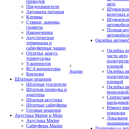
проводов
авто
Предохранители
Шумоизоля
Автоматы питания
колесных а
Клеммы
Шумоизоля
Стяжки, зажимы,
автомобил
грометы
Полная шу
Наконечники
автомобил
Акустические
Оклейка автомо
терминалы и
сабвуферные чашки
Оклейка п
Оплетка, кожух,
части авто
термоусадка
полиурета
Y-коннектор
пленкой
RCA коннекторы
Акции
Оклейка а
Крепежи
полиурета
Штатные решения
пленкой
Штатные усилители
Оклейка а
Штатная проводка и
виниловой
адаптеры
Снятие/зам
Штатная акустика
шильдиков
Штатные сабвуферы
Ремонт вмя
Готовые решения
покраски
Акустика Marine и Moto
Локальное
Акустика Marine
окрашиван
Сабвуферы Marine
Полировка и де