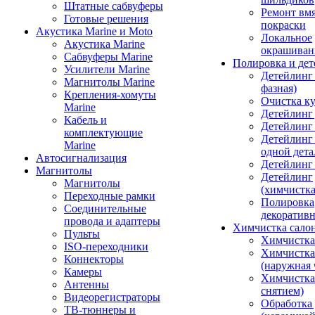
Штатные сабвуферы
Ремонт вмя
Готовые решения
покраски
Акустика Marine и Moto
Локальное
Акустика Marine
окрашиван
Сабвуферы Marine
Полировка и де
Усилители Marine
Детейлинг 
Магнитолы Marine
фазная)
Крепления-хомуты
Очистка ку
Marine
Детейлинг 
Кабель и
Детейлинг
комплектующие
Детейлинг
Marine
одной дета
Автосигнализация
Детейлинг
Магнитолы
Детейлинг
Магнитолы
(химчистк
Переходные рамки
Полировка
Соединительные
декоративн
провода и адаптеры
Химчистка сало
Пульты
Химчистка
ISO-переходники
Химчистка
Коннекторы
(наружная 
Камеры
Химчистка 
Антенны
снятием)
Видеорегистраторы
Обработка
ТВ-тюннеры и