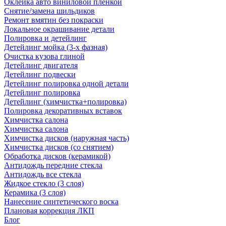
Оклейка авто виниловой пленкой
Снятие/замена шильдиков
Ремонт вмятин без покраски
Локальное окрашивание детали
Полировка и детейлинг
Детейлинг мойка (3-х фазная)
Очистка кузова глиной
Детейлинг двигателя
Детейлинг подвески
Детейлинг полировка одной детали
Детейлинг полировка
Детейлинг (химчистка+полировка)
Полировка декоративных вставок
Химчистка салона
Химчистка салона
Химчистка дисков (наружная часть)
Химчистка дисков (со снятием)
Обработка дисков (керамикой)
Антидождь передние стекла
Антидождь все стекла
Жидкое стекло (3 слоя)
Керамика (3 слоя)
Нанесение синтетического воска
Плановая коррекция ЛКП
Блог