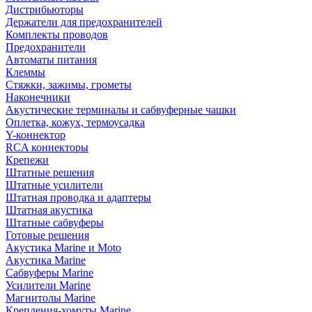
Дистрибьюторы
Держатели для предохранителей
Комплекты проводов
Предохранители
Автоматы питания
Клеммы
Стяжки, зажимы, грометы
Наконечники
Акустические терминалы и сабвуферные чашки
Оплетка, кожух, термоусадка
Y-коннектор
RCA коннекторы
Крепежи
Штатные решения
Штатные усилители
Штатная проводка и адаптеры
Штатная акустика
Штатные сабвуферы
Готовые решения
Акустика Marine и Moto
Акустика Marine
Сабвуферы Marine
Усилители Marine
Магнитолы Marine
Крепления-хомуты Marine