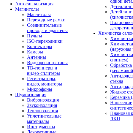
одной дета
Автосигнализация
Детейлинг
Магнитолы
Детейлинг
Магнитолы
(химчистк
Переходные рамки
Полировка
Соединительные
декоративн
провода и адаптеры
Химчистка сало
Пульты
Химчистка
ISO-переходники
Химчистка
Коннекторы
(наружная 
Камеры
Химчистка 
Антенны
снятием)
Видеорегистраторы
Обработка
ТВ-тюннеры и
(керамикой
видео-сплитеры
Антидождь
Регистраторы,
стекла
видео, мониторы
Антидождь 
Микрофоны
Жидкое сте
Шумоизоляция
Керамика (
Виброизоляция
Нанесение
Звукоизоляция
синтетичес
Теплоизоляция
Плановая 
Уплотнительные
ЛКП
материалы
Инструменты
Декоративные