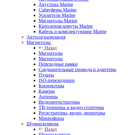
Акустика Marine
Сабвуферы Marine
Усилители Marine
Магнитолы Marine
Крепления-хомуты Marine
Кабель и комплектующие Marine
Автосигнализация
Магнитолы
Назад
Магнитолы
Магнитолы
Переходные рамки
Соединительные провода и адаптеры
Пульты
ISO-переходники
Коннекторы
Камеры
Антенны
Видеорегистраторы
ТВ-тюннеры и видео-сплитеры
Регистраторы, видео, мониторы
Микрофоны
Шумоизоляция
Назад
Шумоизоляция