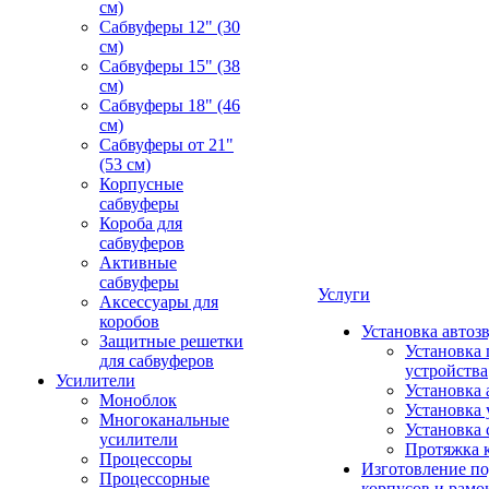
см)
Сабвуферы 12" (30
см)
Сабвуферы 15" (38
см)
Сабвуферы 18" (46
см)
Сабвуферы от 21"
(53 см)
Корпусные
сабвуферы
Короба для
сабвуферов
Активные
сабвуферы
Услуги
Аксессуары для
коробов
Установка автоз
Защитные решетки
Установка 
для сабвуферов
устройства
Усилители
Установка 
Моноблок
Установка 
Многоканальные
Установка 
усилители
Протяжка 
Процессоры
Изготовление п
Процессорные
корпусов и рамо