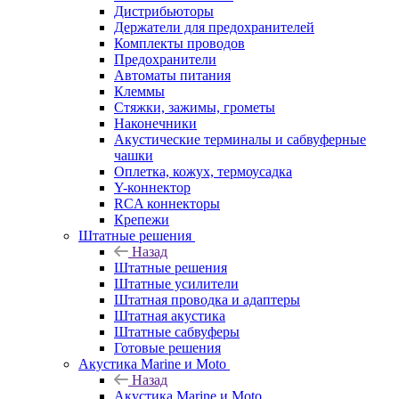
Дистрибьюторы
Держатели для предохранителей
Комплекты проводов
Предохранители
Автоматы питания
Клеммы
Стяжки, зажимы, грометы
Наконечники
Акустические терминалы и сабвуферные
чашки
Оплетка, кожух, термоусадка
Y-коннектор
RCA коннекторы
Крепежи
Штатные решения
Назад
Штатные решения
Штатные усилители
Штатная проводка и адаптеры
Штатная акустика
Штатные сабвуферы
Готовые решения
Акустика Marine и Moto
Назад
Акустика Marine и Moto