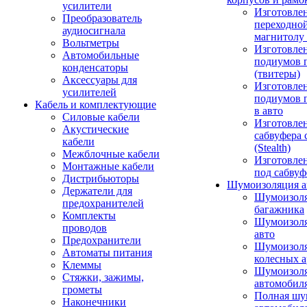
усилители
Изготовле
Преобразователь
переходно
аудиосигнала
магнитолу 
Вольтметры
Изготовле
Автомобильные
подиумов 
конденсаторы
(твитеры)
Аксессуары для
Изготовле
усилителей
подиумов 
Кабель и комплектующие
в авто
Силовые кабели
Изготовлен
Акустические
сабвуфера 
кабели
(Stealth)
Межблочные кабели
Изготовле
Монтажные кабели
под сабвуф
Дистрибьюторы
Шумоизоляция а
Держатели для
Шумоизол
предохранителей
багажника
Комплекты
Шумоизол
проводов
авто
Предохранители
Шумоизоля
Автоматы питания
колесных а
Клеммы
Шумоизоля
Стяжки, зажимы,
автомобил
грометы
Полная шу
Наконечники