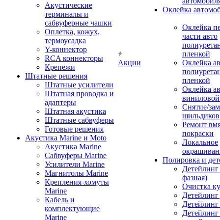
автомобил
Акустические
Оклейка автомо
терминалы и
сабвуферные чашки
Оклейка п
Оплетка, кожух,
части авто
термоусадка
полиурета
Y-коннектор
пленкой
RCA коннекторы
Акции
Оклейка а
Крепежи
полиурета
Штатные решения
пленкой
Штатные усилители
Оклейка а
Штатная проводка и
виниловой
адаптеры
Снятие/зам
Штатная акустика
шильдиков
Штатные сабвуферы
Ремонт вмя
Готовые решения
покраски
Акустика Marine и Moto
Локальное
Акустика Marine
окрашиван
Сабвуферы Marine
Полировка и де
Усилители Marine
Детейлинг 
Магнитолы Marine
фазная)
Крепления-хомуты
Очистка ку
Marine
Детейлинг 
Кабель и
Детейлинг
комплектующие
Детейлинг
Marine