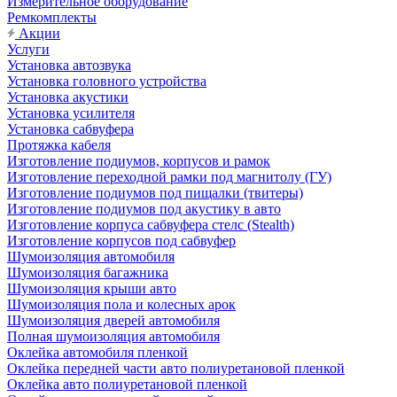
Измерительное оборудование
Ремкомплекты
Акции
Услуги
Установка автозвука
Установка головного устройства
Установка акустики
Установка усилителя
Установка сабвуфера
Протяжка кабеля
Изготовление подиумов, корпусов и рамок
Изготовление переходной рамки под магнитолу (ГУ)
Изготовление подиумов под пищалки (твитеры)
Изготовление подиумов под акустику в авто
Изготовление корпуса сабвуфера стелс (Stealth)
Изготовление корпусов под сабвуфер
Шумоизоляция автомобиля
Шумоизоляция багажника
Шумоизоляция крыши авто
Шумоизоляция пола и колесных арок
Шумоизоляция дверей автомобиля
Полная шумоизоляция автомобиля
Оклейка автомобиля пленкой
Оклейка передней части авто полиуретановой пленкой
Оклейка авто полиуретановой пленкой