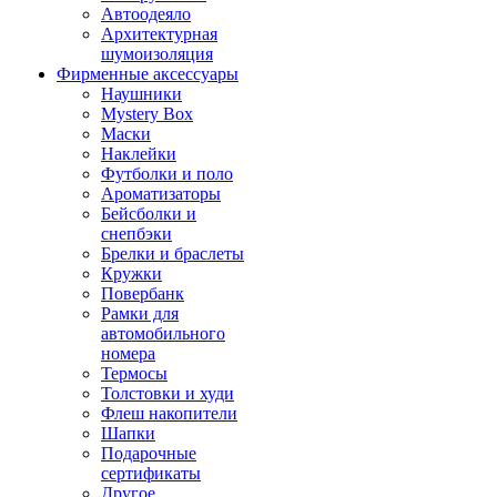
Автоодеяло
Архитектурная
шумоизоляция
Фирменные аксессуары
Наушники
Mystery Box
Маски
Наклейки
Футболки и поло
Ароматизаторы
Бейсболки и
снепбэки
Брелки и браслеты
Кружки
Повербанк
Рамки для
автомобильного
номера
Термосы
Толстовки и худи
Флеш накопители
Шапки
Подарочные
сертификаты
Другое