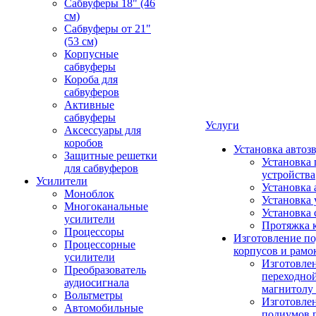
Сабвуферы 18" (46
см)
Сабвуферы от 21"
(53 см)
Корпусные
сабвуферы
Короба для
сабвуферов
Активные
сабвуферы
Услуги
Аксессуары для
коробов
Установка автоз
Защитные решетки
Установка 
для сабвуферов
устройства
Усилители
Установка 
Моноблок
Установка 
Многоканальные
Установка 
усилители
Протяжка 
Процессоры
Изготовление п
Процессорные
корпусов и рамо
усилители
Изготовле
Преобразователь
переходно
аудиосигнала
магнитолу 
Вольтметры
Изготовле
Автомобильные
подиумов 