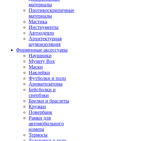
материалы
Противоскрипичные
материалы
Мастика
Инструменты
Автоодеяло
Архитектурная
шумоизоляция
Фирменные аксессуары
Наушники
Mystery Box
Маски
Наклейки
Футболки и поло
Ароматизаторы
Бейсболки и
снепбэки
Брелки и браслеты
Кружки
Повербанк
Рамки для
автомобильного
номера
Термосы
Толстовки и худи