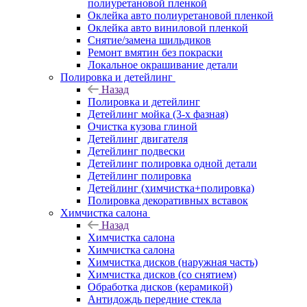
полиуретановой пленкой
Оклейка авто полиуретановой пленкой
Оклейка авто виниловой пленкой
Снятие/замена шильдиков
Ремонт вмятин без покраски
Локальное окрашивание детали
Полировка и детейлинг
Назад
Полировка и детейлинг
Детейлинг мойка (3-х фазная)
Очистка кузова глиной
Детейлинг двигателя
Детейлинг подвески
Детейлинг полировка одной детали
Детейлинг полировка
Детейлинг (химчистка+полировка)
Полировка декоративных вставок
Химчистка салона
Назад
Химчистка салона
Химчистка салона
Химчистка дисков (наружная часть)
Химчистка дисков (со снятием)
Обработка дисков (керамикой)
Антидождь передние стекла