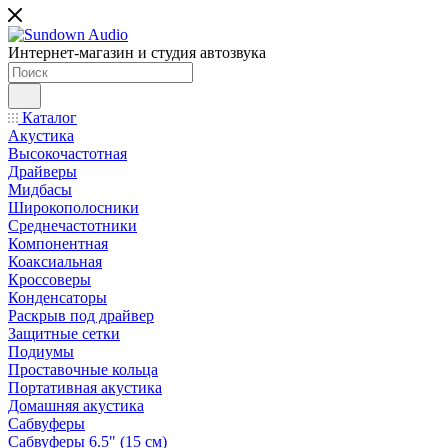
Интернет-магазин и студия автозвука
Каталог
Акустика
Высокочастотная
Драйверы
Мидбасы
Широкополосники
Среднечастотники
Компонентная
Коаксиальная
Кроссоверы
Конденсаторы
Раскрыв под драйвер
Защитные сетки
Подиумы
Проставочные кольца
Портативная акустика
Домашняя акустика
Сабвуферы
Сабвуферы 6.5" (15 см)