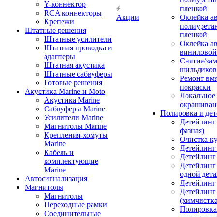
Y-коннектор
пленкой
RCA коннекторы
Акции
Оклейка а
Крепежи
полиурета
Штатные решения
пленкой
Штатные усилители
Оклейка а
Штатная проводка и
виниловой
адаптеры
Снятие/зам
Штатная акустика
шильдиков
Штатные сабвуферы
Ремонт вмя
Готовые решения
покраски
Акустика Marine и Moto
Локальное
Акустика Marine
окрашиван
Сабвуферы Marine
Полировка и де
Усилители Marine
Детейлинг 
Магнитолы Marine
фазная)
Крепления-хомуты
Очистка ку
Marine
Детейлинг 
Кабель и
Детейлинг
комплектующие
Детейлинг
Marine
одной дета
Автосигнализация
Детейлинг
Магнитолы
Детейлинг
Магнитолы
(химчистк
Переходные рамки
Полировка
Соединительные