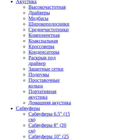
Акустика
Высокочастотная
Драйверы
Мидбасы
Широкополосники
Среднечастотники
Компонентная
Коаксиальная
Кроссоверы
Конденсаторы
Раскрыв под
драйвер
Защитные сетки
Подиумы
Проставочные
кольца
Портативная
акустика
Домашняя акустика
Сабвуферы
Сабвуферы 6.5" (15
см)
Сабвуферы 8" (20
см)
Сабвуферы 10" (25