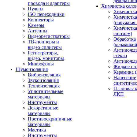
декоративн
провода и адаптеры
Химчистка сало
Пульты
Химчистка
ISO-переходники
Химчистка
Коннекторы
(наружная 
Камеры
Химчистка 
Антенны
снятием)
Видеорегистраторы
Обработка
ТВ-тюннеры и
(керамикой
видео-сплитеры
Антидождь
Регистраторы,
стекла
видео, мониторы
Антидождь 
Микрофоны
Жидкое сте
Шумоизоляция
Керамика (
Виброизоляция
Нанесение
Звукоизоляция
синтетичес
Теплоизоляция
Плановая 
Уплотнительные
ЛКП
материалы
Инструменты
Декоративные
материалы
Противоскрипичные
материалы
Мастика
Инструменты