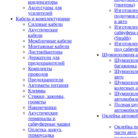
конденсаторы
(твитеры)
Аксессуары для
Изготовле
усилителей
подиумов 
Кабель и комплектующие
в авто
Силовые кабели
Изготовлен
Акустические
сабвуфера 
кабели
(Stealth)
Межблочные кабели
Изготовле
Монтажные кабели
под сабвуф
Дистрибьюторы
Шумоизоляция а
Держатели для
Шумоизол
предохранителей
багажника
Комплекты
Шумоизол
проводов
авто
Предохранители
Шумоизоля
Автоматы питания
колесных а
Клеммы
Шумоизоля
Стяжки, зажимы,
автомобил
грометы
Полная шу
Наконечники
автомобил
Акустические
Оклейка автомо
терминалы и
сабвуферные чашки
Оклейка п
Оплетка, кожух,
части авто
термоусадка
полиурета