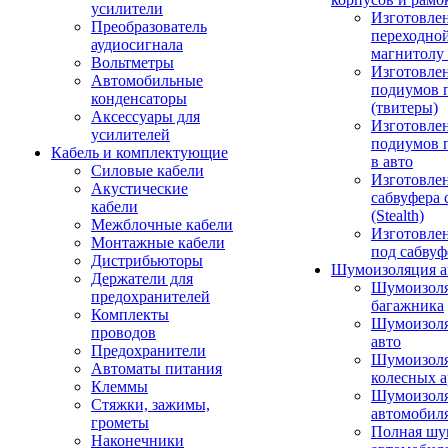
усилители
Изготовле
Преобразователь
переходно
аудиосигнала
магнитолу 
Вольтметры
Изготовле
Автомобильные
подиумов 
конденсаторы
(твитеры)
Аксессуары для
Изготовле
усилителей
подиумов 
Кабель и комплектующие
в авто
Силовые кабели
Изготовлен
Акустические
сабвуфера 
кабели
(Stealth)
Межблочные кабели
Изготовле
Монтажные кабели
под сабвуф
Дистрибьюторы
Шумоизоляция а
Держатели для
Шумоизол
предохранителей
багажника
Комплекты
Шумоизол
проводов
авто
Предохранители
Шумоизоля
Автоматы питания
колесных а
Клеммы
Шумоизоля
Стяжки, зажимы,
автомобил
грометы
Полная шу
Наконечники