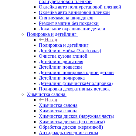
полиуретановой пленкой
Оклейка авто полиуретановой пленкой
Оклейка авто виниловой пленкой
Снятие/замена шильдиков
Ремонт вмятин без покраски
Локальное окрашивание детали
Полировка и детейлинг
Назад
Полировка и детейлинг
Детейлинг мойка (3-х фазная)
Очистка кузова глиной
Детейлинг двигателя
Детейлинг подвески
Детейлинг полировка одной детали
Детейлинг полировка
Детейлинг (химчистка+полировка)
Полировка декоративных вставок
Химчистка салона
Назад
Химчистка салона
Химчистка салона
Химчистка дисков (наружная часть)
Химчистка дисков (со снятием)
Обработка дисков (керамикой)
Антидождь передние стекла