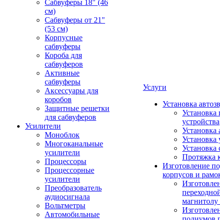
Сабвуферы 18" (46
см)
Сабвуферы от 21"
(53 см)
Корпусные
сабвуферы
Короба для
сабвуферов
Активные
сабвуферы
Услуги
Аксессуары для
коробов
Установка автоз
Защитные решетки
Установка 
для сабвуферов
устройства
Усилители
Установка 
Моноблок
Установка 
Многоканальные
Установка 
усилители
Протяжка 
Процессоры
Изготовление п
Процессорные
корпусов и рамо
усилители
Изготовле
Преобразователь
переходно
аудиосигнала
магнитолу 
Вольтметры
Изготовле
Автомобильные
подиумов 