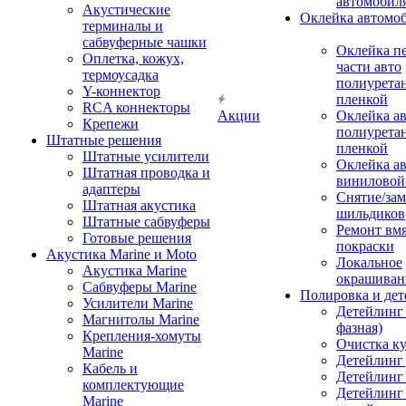
автомобил
Акустические
Оклейка автомо
терминалы и
сабвуферные чашки
Оклейка п
Оплетка, кожух,
части авто
термоусадка
полиурета
Y-коннектор
пленкой
RCA коннекторы
Акции
Оклейка а
Крепежи
полиурета
Штатные решения
пленкой
Штатные усилители
Оклейка а
Штатная проводка и
виниловой
адаптеры
Снятие/зам
Штатная акустика
шильдиков
Штатные сабвуферы
Ремонт вмя
Готовые решения
покраски
Акустика Marine и Moto
Локальное
Акустика Marine
окрашиван
Сабвуферы Marine
Полировка и де
Усилители Marine
Детейлинг 
Магнитолы Marine
фазная)
Крепления-хомуты
Очистка ку
Marine
Детейлинг 
Кабель и
Детейлинг
комплектующие
Детейлинг
Marine