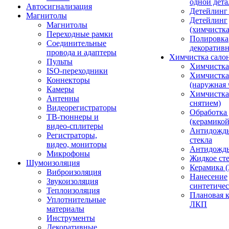
одной дета
Автосигнализация
Детейлинг
Магнитолы
Детейлинг
Магнитолы
(химчистк
Переходные рамки
Полировка
Соединительные
декоративн
провода и адаптеры
Химчистка сало
Пульты
Химчистка
ISO-переходники
Химчистка
Коннекторы
(наружная 
Камеры
Химчистка 
Антенны
снятием)
Видеорегистраторы
Обработка
ТВ-тюннеры и
(керамикой
видео-сплитеры
Антидождь
Регистраторы,
стекла
видео, мониторы
Антидождь 
Микрофоны
Жидкое сте
Шумоизоляция
Керамика (
Виброизоляция
Нанесение
Звукоизоляция
синтетичес
Теплоизоляция
Плановая 
Уплотнительные
ЛКП
материалы
Инструменты
Декоративные