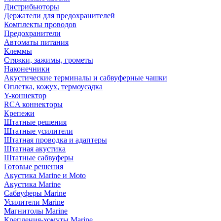
Дистрибьюторы
Держатели для предохранителей
Комплекты проводов
Предохранители
Автоматы питания
Клеммы
Стяжки, зажимы, грометы
Наконечники
Акустические терминалы и сабвуферные чашки
Оплетка, кожух, термоусадка
Y-коннектор
RCA коннекторы
Крепежи
Штатные решения
Штатные усилители
Штатная проводка и адаптеры
Штатная акустика
Штатные сабвуферы
Готовые решения
Акустика Marine и Moto
Акустика Marine
Сабвуферы Marine
Усилители Marine
Магнитолы Marine
Крепления-хомуты Marine