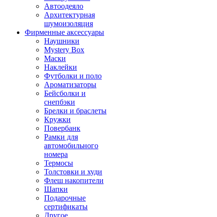
Автоодеяло
Архитектурная
шумоизоляция
Фирменные аксессуары
Наушники
Mystery Box
Маски
Наклейки
Футболки и поло
Ароматизаторы
Бейсболки и
снепбэки
Брелки и браслеты
Кружки
Повербанк
Рамки для
автомобильного
номера
Термосы
Толстовки и худи
Флеш накопители
Шапки
Подарочные
сертификаты
Другое