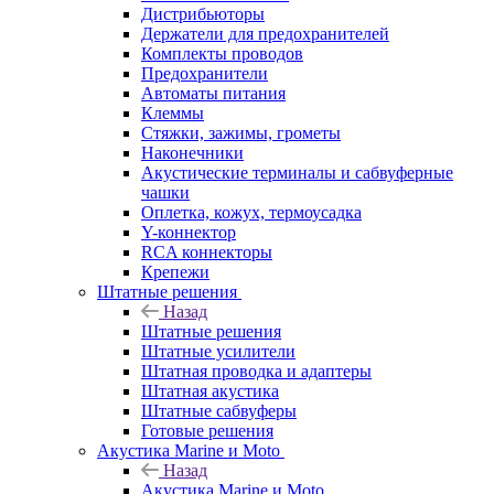
Дистрибьюторы
Держатели для предохранителей
Комплекты проводов
Предохранители
Автоматы питания
Клеммы
Стяжки, зажимы, грометы
Наконечники
Акустические терминалы и сабвуферные
чашки
Оплетка, кожух, термоусадка
Y-коннектор
RCA коннекторы
Крепежи
Штатные решения
Назад
Штатные решения
Штатные усилители
Штатная проводка и адаптеры
Штатная акустика
Штатные сабвуферы
Готовые решения
Акустика Marine и Moto
Назад
Акустика Marine и Moto