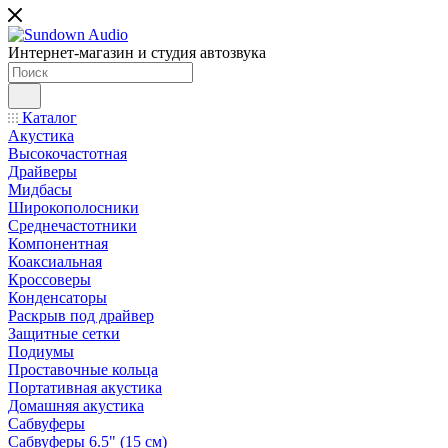
Интернет-магазин и студия автозвука
Каталог
Акустика
Высокочастотная
Драйверы
Мидбасы
Широкополосники
Среднечастотники
Компонентная
Коаксиальная
Кроссоверы
Конденсаторы
Раскрыв под драйвер
Защитные сетки
Подиумы
Проставочные кольца
Портативная акустика
Домашняя акустика
Сабвуферы
Сабвуферы 6.5" (15 см)