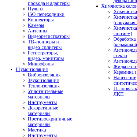
декоративн
провода и адаптеры
Химчистка сало
Пульты
Химчистка
ISO-переходники
Химчистка
Коннекторы
(наружная 
Камеры
Химчистка 
Антенны
снятием)
Видеорегистраторы
Обработка
ТВ-тюннеры и
(керамикой
видео-сплитеры
Антидождь
Регистраторы,
стекла
видео, мониторы
Антидождь 
Микрофоны
Жидкое сте
Шумоизоляция
Керамика (
Виброизоляция
Нанесение
Звукоизоляция
синтетичес
Теплоизоляция
Плановая 
Уплотнительные
ЛКП
материалы
Инструменты
Декоративные
материалы
Противоскрипичные
материалы
Мастика
Инструменты