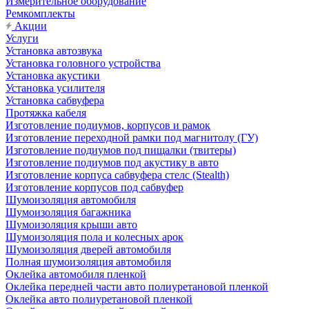
Измерительное оборудование
Ремкомплекты
Акции
Услуги
Установка автозвука
Установка головного устройства
Установка акустики
Установка усилителя
Установка сабвуфера
Протяжка кабеля
Изготовление подиумов, корпусов и рамок
Изготовление переходной рамки под магнитолу (ГУ)
Изготовление подиумов под пищалки (твитеры)
Изготовление подиумов под акустику в авто
Изготовление корпуса сабвуфера стелс (Stealth)
Изготовление корпусов под сабвуфер
Шумоизоляция автомобиля
Шумоизоляция багажника
Шумоизоляция крыши авто
Шумоизоляция пола и колесных арок
Шумоизоляция дверей автомобиля
Полная шумоизоляция автомобиля
Оклейка автомобиля пленкой
Оклейка передней части авто полиуретановой пленкой
Оклейка авто полиуретановой пленкой