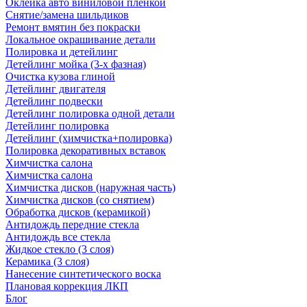
Оклейка авто виниловой пленкой
Снятие/замена шильдиков
Ремонт вмятин без покраски
Локальное окрашивание детали
Полировка и детейлинг
Детейлинг мойка (3-х фазная)
Очистка кузова глиной
Детейлинг двигателя
Детейлинг подвески
Детейлинг полировка одной детали
Детейлинг полировка
Детейлинг (химчистка+полировка)
Полировка декоративных вставок
Химчистка салона
Химчистка салона
Химчистка дисков (наружная часть)
Химчистка дисков (со снятием)
Обработка дисков (керамикой)
Антидождь передние стекла
Антидождь все стекла
Жидкое стекло (3 слоя)
Керамика (3 слоя)
Нанесение синтетического воска
Плановая коррекция ЛКП
Блог