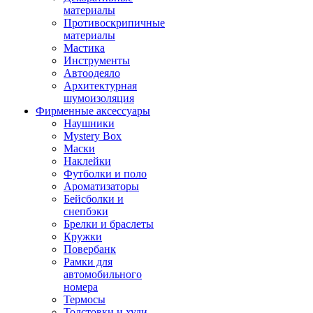
материалы
Противоскрипичные
материалы
Мастика
Инструменты
Автоодеяло
Архитектурная
шумоизоляция
Фирменные аксессуары
Наушники
Mystery Box
Маски
Наклейки
Футболки и поло
Ароматизаторы
Бейсболки и
снепбэки
Брелки и браслеты
Кружки
Повербанк
Рамки для
автомобильного
номера
Термосы
Толстовки и худи