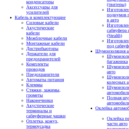
конденсаторы
(твитеры)
Аксессуары для
Изготовле
усилителей
подиумов 
Кабель и комплектующие
в авто
Силовые кабели
Изготовлен
Акустические
сабвуфера 
кабели
(Stealth)
Межблочные кабели
Изготовле
Монтажные кабели
под сабвуф
Дистрибьюторы
Шумоизоляция а
Держатели для
Шумоизол
предохранителей
багажника
Комплекты
Шумоизол
проводов
авто
Предохранители
Шумоизоля
Автоматы питания
колесных а
Клеммы
Шумоизоля
Стяжки, зажимы,
автомобил
грометы
Полная шу
Наконечники
автомобил
Акустические
Оклейка автомо
терминалы и
сабвуферные чашки
Оклейка п
Оплетка, кожух,
части авто
термоусадка
полиурета