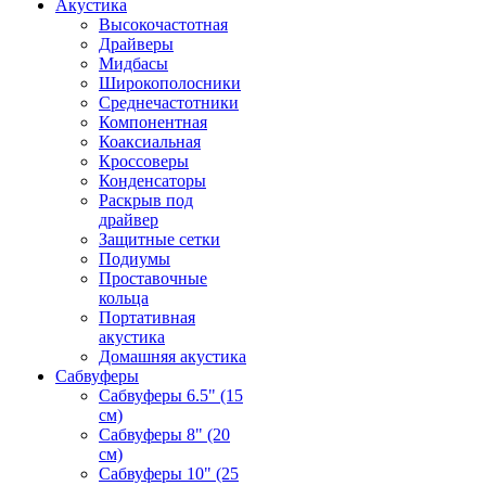
Акустика
Высокочастотная
Драйверы
Мидбасы
Широкополосники
Среднечастотники
Компонентная
Коаксиальная
Кроссоверы
Конденсаторы
Раскрыв под
драйвер
Защитные сетки
Подиумы
Проставочные
кольца
Портативная
акустика
Домашняя акустика
Сабвуферы
Сабвуферы 6.5" (15
см)
Сабвуферы 8" (20
см)
Сабвуферы 10" (25