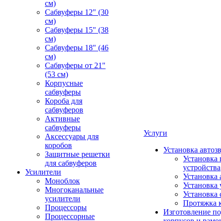
см)
Сабвуферы 12" (30
см)
Сабвуферы 15" (38
см)
Сабвуферы 18" (46
см)
Сабвуферы от 21"
(53 см)
Корпусные
сабвуферы
Короба для
сабвуферов
Активные
сабвуферы
Услуги
Аксессуары для
коробов
Установка автоз
Защитные решетки
Установка 
для сабвуферов
устройства
Усилители
Установка 
Моноблок
Установка 
Многоканальные
Установка 
усилители
Протяжка 
Процессоры
Изготовление п
Процессорные
корпусов и рамо