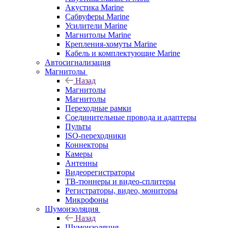
Акустика Marine
Сабвуферы Marine
Усилители Marine
Магнитолы Marine
Крепления-хомуты Marine
Кабель и комплектующие Marine
Автосигнализация
Магнитолы
Назад
Магнитолы
Магнитолы
Переходные рамки
Соединительные провода и адаптеры
Пульты
ISO-переходники
Коннекторы
Камеры
Антенны
Видеорегистраторы
ТВ-тюннеры и видео-сплитеры
Регистраторы, видео, мониторы
Микрофоны
Шумоизоляция
Назад
Шумоизоляция