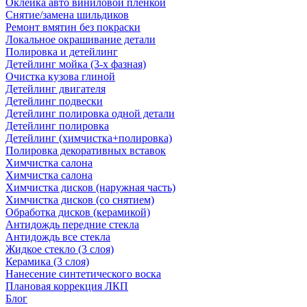
Оклейка авто виниловой пленкой
Снятие/замена шильдиков
Ремонт вмятин без покраски
Локальное окрашивание детали
Полировка и детейлинг
Детейлинг мойка (3-х фазная)
Очистка кузова глиной
Детейлинг двигателя
Детейлинг подвески
Детейлинг полировка одной детали
Детейлинг полировка
Детейлинг (химчистка+полировка)
Полировка декоративных вставок
Химчистка салона
Химчистка салона
Химчистка дисков (наружная часть)
Химчистка дисков (со снятием)
Обработка дисков (керамикой)
Антидождь передние стекла
Антидождь все стекла
Жидкое стекло (3 слоя)
Керамика (3 слоя)
Нанесение синтетического воска
Плановая коррекция ЛКП
Блог