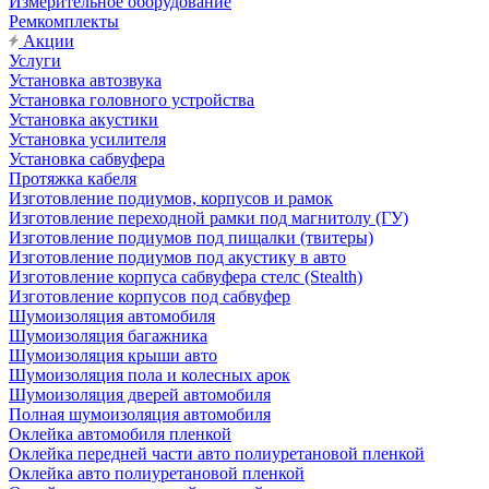
Измерительное оборудование
Ремкомплекты
Акции
Услуги
Установка автозвука
Установка головного устройства
Установка акустики
Установка усилителя
Установка сабвуфера
Протяжка кабеля
Изготовление подиумов, корпусов и рамок
Изготовление переходной рамки под магнитолу (ГУ)
Изготовление подиумов под пищалки (твитеры)
Изготовление подиумов под акустику в авто
Изготовление корпуса сабвуфера стелс (Stealth)
Изготовление корпусов под сабвуфер
Шумоизоляция автомобиля
Шумоизоляция багажника
Шумоизоляция крыши авто
Шумоизоляция пола и колесных арок
Шумоизоляция дверей автомобиля
Полная шумоизоляция автомобиля
Оклейка автомобиля пленкой
Оклейка передней части авто полиуретановой пленкой
Оклейка авто полиуретановой пленкой