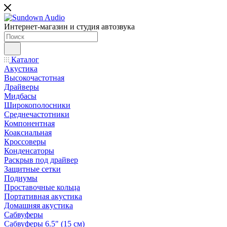
Интернет-магазин и студия автозвука
Каталог
Акустика
Высокочастотная
Драйверы
Мидбасы
Широкополосники
Среднечастотники
Компонентная
Коаксиальная
Кроссоверы
Конденсаторы
Раскрыв под драйвер
Защитные сетки
Подиумы
Проставочные кольца
Портативная акустика
Домашняя акустика
Сабвуферы
Сабвуферы 6.5" (15 см)