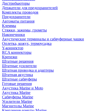
Дистрибьюторы
Держатели для предохранителей
Комплекты проводов
Предохранители
Автоматы питания
Клеммы
Стяжки, зажимы, грометы
Наконечники
Акустические терминалы и сабвуферные чашки
Оплетка, кожух, термоусадка
Y-коннектор
RCA коннекторы
Крепежи
Штатные решения
Штатные усилители
Штатная проводка и адаптеры
Штатная акустика
Штатные сабвуферы
Готовые решения
Акустика Marine и Moto
Акустика Marine
Сабвуферы Marine
Усилители Marine
Магнитолы Marine
Крепления-хомуты Marine