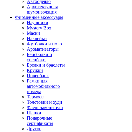
Автоодеяло
Архитектурная
шумоизоляция
Фирменные аксессуары
Наушники
Mystery Box
Маски
Наклейки
Футболки и поло
Ароматизаторы
Бейсболки и
снепбэки
Брелки и браслеты
Кружки
Повербанк
Рамки для
автомобильного
номера
Термосы
Толстовки и худи
Флеш накопители
Шапки
Подарочные
сертификаты
Другое