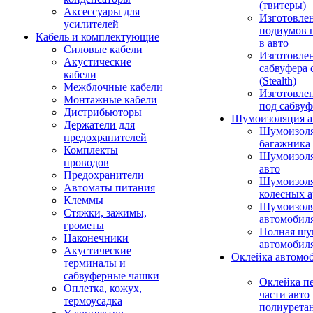
(твитеры)
Аксессуары для
Изготовле
усилителей
подиумов 
Кабель и комплектующие
в авто
Силовые кабели
Изготовлен
Акустические
сабвуфера 
кабели
(Stealth)
Межблочные кабели
Изготовле
Монтажные кабели
под сабвуф
Дистрибьюторы
Шумоизоляция а
Держатели для
Шумоизол
предохранителей
багажника
Комплекты
Шумоизол
проводов
авто
Предохранители
Шумоизоля
Автоматы питания
колесных а
Клеммы
Шумоизоля
Стяжки, зажимы,
автомобил
грометы
Полная шу
Наконечники
автомобил
Акустические
Оклейка автомо
терминалы и
сабвуферные чашки
Оклейка п
Оплетка, кожух,
части авто
термоусадка
полиурета