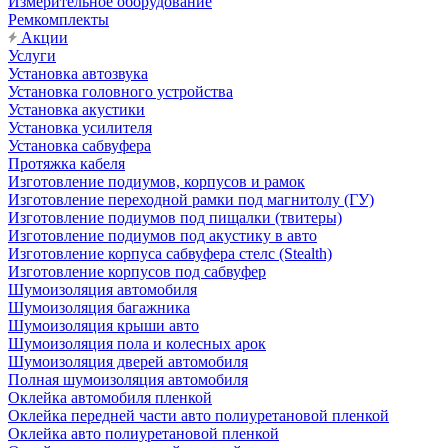
Измерительное оборудование
Ремкомплекты
Акции
Услуги
Установка автозвука
Установка головного устройства
Установка акустики
Установка усилителя
Установка сабвуфера
Протяжка кабеля
Изготовление подиумов, корпусов и рамок
Изготовление переходной рамки под магнитолу (ГУ)
Изготовление подиумов под пищалки (твитеры)
Изготовление подиумов под акустику в авто
Изготовление корпуса сабвуфера стелс (Stealth)
Изготовление корпусов под сабвуфер
Шумоизоляция автомобиля
Шумоизоляция багажника
Шумоизоляция крыши авто
Шумоизоляция пола и колесных арок
Шумоизоляция дверей автомобиля
Полная шумоизоляция автомобиля
Оклейка автомобиля пленкой
Оклейка передней части авто полиуретановой пленкой
Оклейка авто полиуретановой пленкой