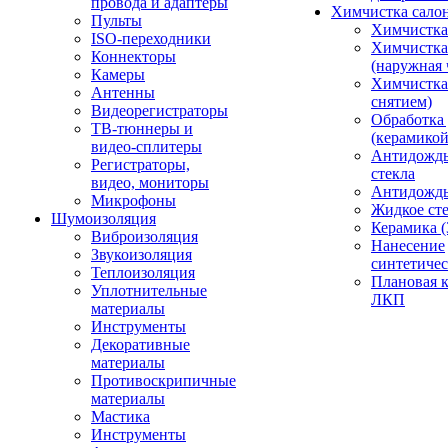
провода и адаптеры
Химчистка сало
Пульты
Химчистка
ISO-переходники
Химчистка
Коннекторы
(наружная 
Камеры
Химчистка 
Антенны
снятием)
Видеорегистраторы
Обработка
ТВ-тюннеры и
(керамикой
видео-сплитеры
Антидождь
Регистраторы,
стекла
видео, мониторы
Антидождь 
Микрофоны
Жидкое сте
Шумоизоляция
Керамика (
Виброизоляция
Нанесение
Звукоизоляция
синтетичес
Теплоизоляция
Плановая 
Уплотнительные
ЛКП
материалы
Инструменты
Декоративные
материалы
Противоскрипичные
материалы
Мастика
Инструменты