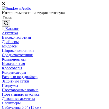
Интернет-магазин и студия автозвука
Каталог
Акустика
Высокочастотная
Драйверы
Мидбасы
Широкополосники
Среднечастотники
Компонентная
Коаксиальная
Кроссоверы
Конденсаторы
Раскрыв под драйвер
Защитные сетки
Подиумы
Проставочные кольца
Портативная акустика
Домашняя акустика
Сабвуферы
Сабвуферы 6.5" (15 см)