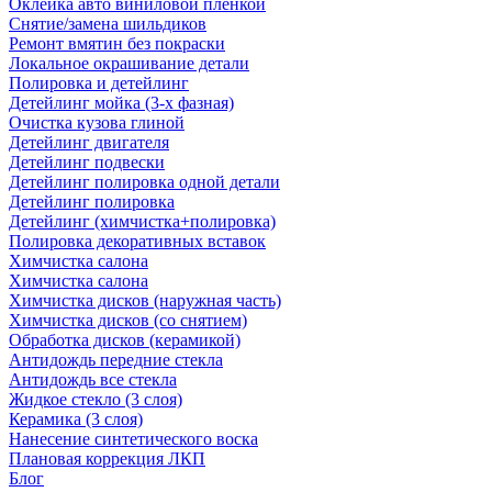
Оклейка авто виниловой пленкой
Снятие/замена шильдиков
Ремонт вмятин без покраски
Локальное окрашивание детали
Полировка и детейлинг
Детейлинг мойка (3-х фазная)
Очистка кузова глиной
Детейлинг двигателя
Детейлинг подвески
Детейлинг полировка одной детали
Детейлинг полировка
Детейлинг (химчистка+полировка)
Полировка декоративных вставок
Химчистка салона
Химчистка салона
Химчистка дисков (наружная часть)
Химчистка дисков (со снятием)
Обработка дисков (керамикой)
Антидождь передние стекла
Антидождь все стекла
Жидкое стекло (3 слоя)
Керамика (3 слоя)
Нанесение синтетического воска
Плановая коррекция ЛКП
Блог