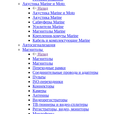
Акустика Marine и Moto
Назад
Акустика Marine и Moto
Акустика Marine
Сабвуферы Marine
Усилители Marine
Магнитолы Marine
Крепления-хомуты Marine
Кабель и комплектующие Marine
Автосигнализация
Магнитолы
Назад
Магнитолы
Магнитолы
Переходные рамки
Соединительные провода и адаптеры
Пульты
ISO-переходники
Коннекторы
Камеры
Антенны
Видеорегистраторы
ТВ-тюннеры и видео-сплитеры
Регистраторы, видео, мониторы
Микрофоны