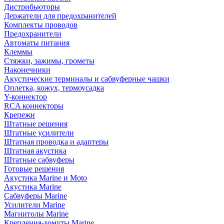
Дистрибьюторы
Держатели для предохранителей
Комплекты проводов
Предохранители
Автоматы питания
Клеммы
Стяжки, зажимы, грометы
Наконечники
Акустические терминалы и сабвуферные чашки
Оплетка, кожух, термоусадка
Y-коннектор
RCA коннекторы
Крепежи
Штатные решения
Штатные усилители
Штатная проводка и адаптеры
Штатная акустика
Штатные сабвуферы
Готовые решения
Акустика Marine и Moto
Акустика Marine
Сабвуферы Marine
Усилители Marine
Магнитолы Marine
Крепления-хомуты Marine