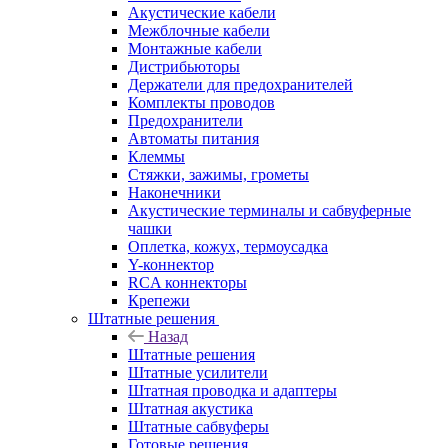
Акустические кабели
Межблочные кабели
Монтажные кабели
Дистрибьюторы
Держатели для предохранителей
Комплекты проводов
Предохранители
Автоматы питания
Клеммы
Стяжки, зажимы, грометы
Наконечники
Акустические терминалы и сабвуферные
чашки
Оплетка, кожух, термоусадка
Y-коннектор
RCA коннекторы
Крепежи
Штатные решения
Назад
Штатные решения
Штатные усилители
Штатная проводка и адаптеры
Штатная акустика
Штатные сабвуферы
Готовые решения