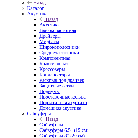
Назад
Каталог
Акустика
Назад
Акустика
Высокочастотная
Драйверы
Мидбасы
Широкополосники
Среднечастотники
Компонентная
Коаксиальная
Кроссоверы
Конденсаторы
Раскрыв под драйвер
Защитные сетки
Подиумы
Проставочные кольца
Портативная акустика
Домашняя акустика
Сабвуферы
Назад
Сабвуферы
Сабвуферы 6.5" (15 см)
Сабвуферы 8" (20 см)