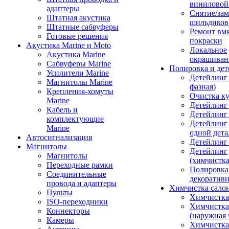
виниловой
адаптеры
Снятие/зам
Штатная акустика
шильдиков
Штатные сабвуферы
Ремонт вмя
Готовые решения
покраски
Акустика Marine и Moto
Локальное
Акустика Marine
окрашиван
Сабвуферы Marine
Полировка и де
Усилители Marine
Детейлинг 
Магнитолы Marine
фазная)
Крепления-хомуты
Очистка ку
Marine
Детейлинг 
Кабель и
Детейлинг
комплектующие
Детейлинг
Marine
одной дета
Автосигнализация
Детейлинг
Магнитолы
Детейлинг
Магнитолы
(химчистк
Переходные рамки
Полировка
Соединительные
декоративн
провода и адаптеры
Химчистка сало
Пульты
Химчистка
ISO-переходники
Химчистка
Коннекторы
(наружная 
Камеры
Химчистка 