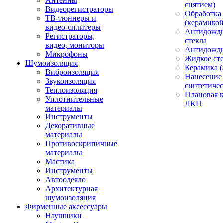
Антенны
снятием)
Видеорегистраторы
Обработка
ТВ-тюннеры и
(керамикой
видео-сплитеры
Антидождь
Регистраторы,
стекла
видео, мониторы
Антидождь 
Микрофоны
Жидкое сте
Шумоизоляция
Керамика (
Виброизоляция
Нанесение
Звукоизоляция
синтетичес
Теплоизоляция
Плановая 
Уплотнительные
ЛКП
материалы
Инструменты
Декоративные
материалы
Противоскрипичные
материалы
Мастика
Инструменты
Автоодеяло
Архитектурная
шумоизоляция
Фирменные аксессуары
Наушники