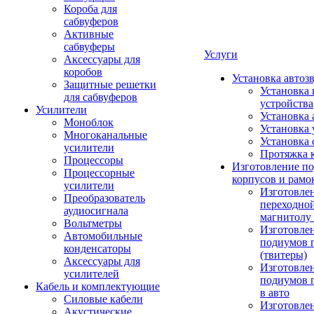
Короба для
сабвуферов
Активные
сабвуферы
Услуги
Аксессуары для
коробов
Установка автоз
Защитные решетки
Установка 
для сабвуферов
устройства
Усилители
Установка 
Моноблок
Установка 
Многоканальные
Установка 
усилители
Протяжка 
Процессоры
Изготовление п
Процессорные
корпусов и рамо
усилители
Изготовле
Преобразователь
переходно
аудиосигнала
магнитолу 
Вольтметры
Изготовле
Автомобильные
подиумов 
конденсаторы
(твитеры)
Аксессуары для
Изготовле
усилителей
подиумов 
Кабель и комплектующие
в авто
Силовые кабели
Изготовлен
Акустические