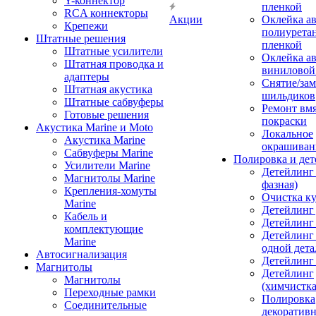
Y-коннектор
пленкой
RCA коннекторы
Акции
Оклейка а
Крепежи
полиурета
Штатные решения
пленкой
Штатные усилители
Оклейка а
Штатная проводка и
виниловой
адаптеры
Снятие/зам
Штатная акустика
шильдиков
Штатные сабвуферы
Ремонт вмя
Готовые решения
покраски
Акустика Marine и Moto
Локальное
Акустика Marine
окрашиван
Сабвуферы Marine
Полировка и де
Усилители Marine
Детейлинг 
Магнитолы Marine
фазная)
Крепления-хомуты
Очистка ку
Marine
Детейлинг 
Кабель и
Детейлинг
комплектующие
Детейлинг
Marine
одной дета
Автосигнализация
Детейлинг
Магнитолы
Детейлинг
Магнитолы
(химчистк
Переходные рамки
Полировка
Соединительные
декоративн