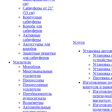
см)
Сабвуферы от 21"
(53 см)
Корпусные
сабвуферы
Короба для
сабвуферов
Активные
сабвуферы
Услуги
Аксессуары для
коробов
Установка автоз
Защитные решетки
Установка 
для сабвуферов
устройства
Усилители
Установка 
Моноблок
Установка 
Многоканальные
Установка 
усилители
Протяжка 
Процессоры
Изготовление п
Процессорные
корпусов и рамо
усилители
Изготовле
Преобразователь
переходно
аудиосигнала
магнитолу 
Вольтметры
Изготовле
Автомобильные
подиумов 
конденсаторы