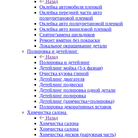
Назад
Оклейка автомобиля пленкой
Оклейка передней части авто
полиуретановой пленкой
Оклейка авто полиуретановой пленкой
Оклейка авто виниловой пленкой
Снятие/замена шильдиков
Ремонт вмятин без покраски
Локальное окрашивание детали
Полировка и детейлинг
Назад
Полировка и детейлинг
Детейлинг мойка (3-х фазная)
Очистка кузова глиной
Детейлинг двигателя
Детейлинг подвески
Детейлинг полировка одной детали
Детейлинг полировка
Детейлинг (химчистка+полировка)
Полировка декоративных вставок
Химчистка салона
Назад
Химчистка салона
Химчистка салона
Химчистка дисков (наружная часть)