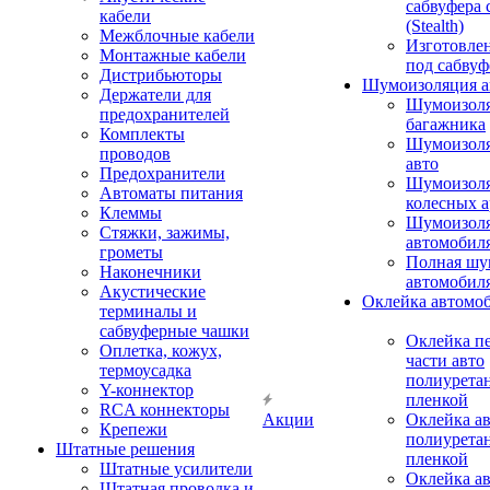
сабвуфера 
кабели
(Stealth)
Межблочные кабели
Изготовле
Монтажные кабели
под сабвуф
Дистрибьюторы
Шумоизоляция а
Держатели для
Шумоизол
предохранителей
багажника
Комплекты
Шумоизол
проводов
авто
Предохранители
Шумоизоля
Автоматы питания
колесных а
Клеммы
Шумоизоля
Стяжки, зажимы,
автомобил
грометы
Полная шу
Наконечники
автомобил
Акустические
Оклейка автомо
терминалы и
сабвуферные чашки
Оклейка п
Оплетка, кожух,
части авто
термоусадка
полиурета
Y-коннектор
пленкой
RCA коннекторы
Акции
Оклейка а
Крепежи
полиурета
Штатные решения
пленкой
Штатные усилители
Оклейка а
Штатная проводка и