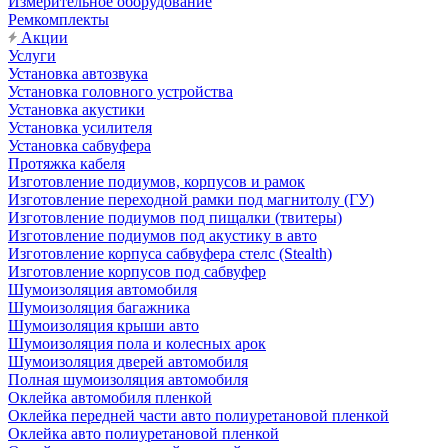
Измерительное оборудование
Ремкомплекты
Акции
Услуги
Установка автозвука
Установка головного устройства
Установка акустики
Установка усилителя
Установка сабвуфера
Протяжка кабеля
Изготовление подиумов, корпусов и рамок
Изготовление переходной рамки под магнитолу (ГУ)
Изготовление подиумов под пищалки (твитеры)
Изготовление подиумов под акустику в авто
Изготовление корпуса сабвуфера стелс (Stealth)
Изготовление корпусов под сабвуфер
Шумоизоляция автомобиля
Шумоизоляция багажника
Шумоизоляция крыши авто
Шумоизоляция пола и колесных арок
Шумоизоляция дверей автомобиля
Полная шумоизоляция автомобиля
Оклейка автомобиля пленкой
Оклейка передней части авто полиуретановой пленкой
Оклейка авто полиуретановой пленкой