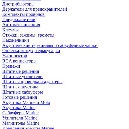
Дистрибьюторы
Держатели для предохранителей
Комплекты проводов
Предохранители
Автоматы питания
Клеммы
Стяжки, зажимы, грометы
Наконечники
Акустические терминалы и сабвуферные чашки
Оплетка, кожух, термоусадка
Y-коннектор
RCA коннекторы
Крепежи
Штатные решения
Штатные усилители
Штатная проводка и адаптеры
Штатная акустика
Штатные сабвуферы
Готовые решения
Акустика Marine и Moto
Акустика Marine
Сабвуферы Marine
Усилители Marine
Магнитолы Marine
Крепления-хомуты Marine