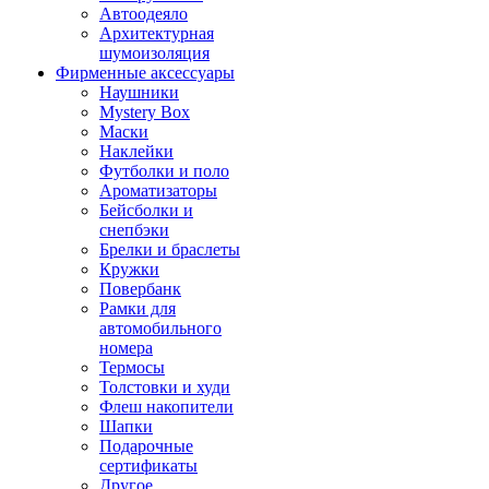
Автоодеяло
Архитектурная
шумоизоляция
Фирменные аксессуары
Наушники
Mystery Box
Маски
Наклейки
Футболки и поло
Ароматизаторы
Бейсболки и
снепбэки
Брелки и браслеты
Кружки
Повербанк
Рамки для
автомобильного
номера
Термосы
Толстовки и худи
Флеш накопители
Шапки
Подарочные
сертификаты
Другое