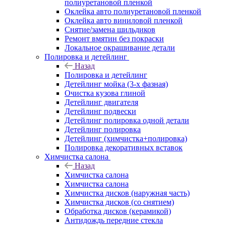
полиуретановой пленкой
Оклейка авто полиуретановой пленкой
Оклейка авто виниловой пленкой
Снятие/замена шильдиков
Ремонт вмятин без покраски
Локальное окрашивание детали
Полировка и детейлинг
Назад
Полировка и детейлинг
Детейлинг мойка (3-х фазная)
Очистка кузова глиной
Детейлинг двигателя
Детейлинг подвески
Детейлинг полировка одной детали
Детейлинг полировка
Детейлинг (химчистка+полировка)
Полировка декоративных вставок
Химчистка салона
Назад
Химчистка салона
Химчистка салона
Химчистка дисков (наружная часть)
Химчистка дисков (со снятием)
Обработка дисков (керамикой)
Антидождь передние стекла