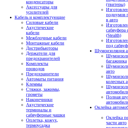
конденсаторы
(твитеры)
Аксессуары для
Изготовле
усилителей
подиумов 
Кабель и комплектующие
в авто
Силовые кабели
Изготовлен
Акустические
сабвуфера 
кабели
(Stealth)
Межблочные кабели
Изготовле
Монтажные кабели
под сабвуф
Дистрибьюторы
Шумоизоляция а
Держатели для
Шумоизол
предохранителей
багажника
Комплекты
Шумоизол
проводов
авто
Предохранители
Шумоизоля
Автоматы питания
колесных а
Клеммы
Шумоизоля
Стяжки, зажимы,
автомобил
грометы
Полная шу
Наконечники
автомобил
Акустические
Оклейка автомо
терминалы и
сабвуферные чашки
Оклейка п
Оплетка, кожух,
части авто
термоусадка
полиурета