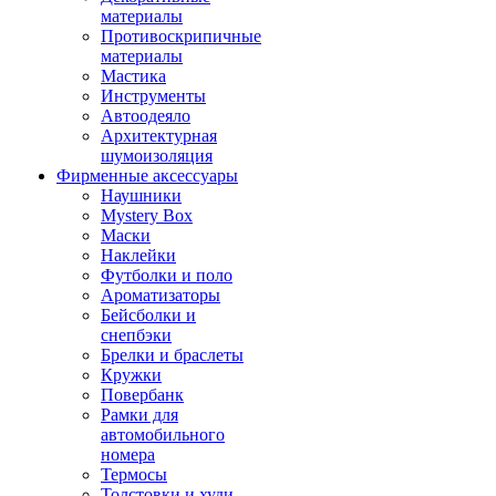
материалы
Противоскрипичные
материалы
Мастика
Инструменты
Автоодеяло
Архитектурная
шумоизоляция
Фирменные аксессуары
Наушники
Mystery Box
Маски
Наклейки
Футболки и поло
Ароматизаторы
Бейсболки и
снепбэки
Брелки и браслеты
Кружки
Повербанк
Рамки для
автомобильного
номера
Термосы
Толстовки и худи