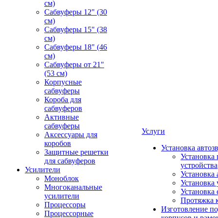
см)
Сабвуферы 12" (30
см)
Сабвуферы 15" (38
см)
Сабвуферы 18" (46
см)
Сабвуферы от 21"
(53 см)
Корпусные
сабвуферы
Короба для
сабвуферов
Активные
сабвуферы
Услуги
Аксессуары для
коробов
Установка автоз
Защитные решетки
Установка 
для сабвуферов
устройства
Усилители
Установка 
Моноблок
Установка 
Многоканальные
Установка 
усилители
Протяжка 
Процессоры
Изготовление п
Процессорные
корпусов и рамо