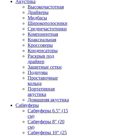
Акустика
Высокочастотная
Драйверы
Мидбасы
Широкополосники
Среднечастотники
Компонентная
Коаксиальная
Кроссоверы
Конденсаторы
Раскрыв под
драйвер
Защитные сетки
Подиумы
Проставочные
кольца
Портативная
акустика
Домашняя акустика
Сабвуферы
Сабвуферы 6.5" (15
см)
Сабвуферы 8" (20
см)
Сабвуферы 10" (25