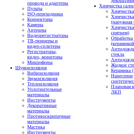
декоративн
провода и адаптеры
Химчистка сало
Пульты
Химчистка
ISO-переходники
Химчистка
Коннекторы
(наружная 
Камеры
Химчистка 
Антенны
снятием)
Видеорегистраторы
Обработка
ТВ-тюннеры и
(керамикой
видео-сплитеры
Антидождь
Регистраторы,
стекла
видео, мониторы
Антидождь 
Микрофоны
Жидкое сте
Шумоизоляция
Керамика (
Виброизоляция
Нанесение
Звукоизоляция
синтетичес
Теплоизоляция
Плановая 
Уплотнительные
ЛКП
материалы
Инструменты
Декоративные
материалы
Противоскрипичные
материалы
Мастика
Инструменты