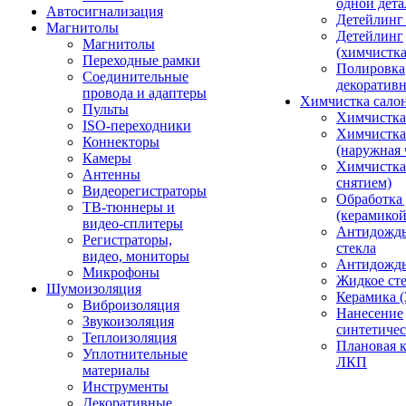
одной дета
Автосигнализация
Детейлинг
Магнитолы
Детейлинг
Магнитолы
(химчистк
Переходные рамки
Полировка
Соединительные
декоративн
провода и адаптеры
Химчистка сало
Пульты
Химчистка
ISO-переходники
Химчистка
Коннекторы
(наружная 
Камеры
Химчистка 
Антенны
снятием)
Видеорегистраторы
Обработка
ТВ-тюннеры и
(керамикой
видео-сплитеры
Антидождь
Регистраторы,
стекла
видео, мониторы
Антидождь 
Микрофоны
Жидкое сте
Шумоизоляция
Керамика (
Виброизоляция
Нанесение
Звукоизоляция
синтетичес
Теплоизоляция
Плановая 
Уплотнительные
ЛКП
материалы
Инструменты
Декоративные