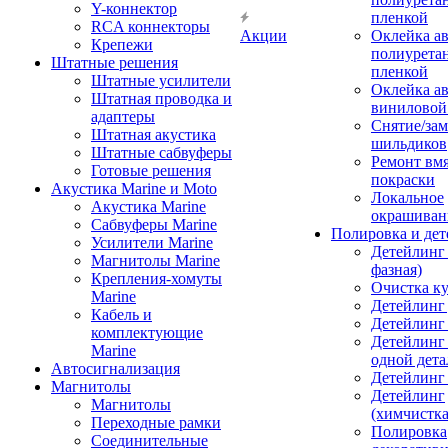
Y-коннектор
пленкой
RCA коннекторы
Акции
Оклейка а
Крепежи
полиурета
Штатные решения
пленкой
Штатные усилители
Оклейка а
Штатная проводка и
виниловой
адаптеры
Снятие/зам
Штатная акустика
шильдиков
Штатные сабвуферы
Ремонт вмя
Готовые решения
покраски
Акустика Marine и Moto
Локальное
Акустика Marine
окрашиван
Сабвуферы Marine
Полировка и де
Усилители Marine
Детейлинг 
Магнитолы Marine
фазная)
Крепления-хомуты
Очистка ку
Marine
Детейлинг 
Кабель и
Детейлинг
комплектующие
Детейлинг
Marine
одной дета
Автосигнализация
Детейлинг
Магнитолы
Детейлинг
Магнитолы
(химчистк
Переходные рамки
Полировка
Соединительные