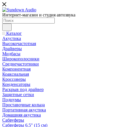
Интернет-магазин и студия автозвука
Каталог
Акустика
Высокочастотная
Драйверы
Мидбасы
Широкополосники
Среднечастотники
Компонентная
Коаксиальная
Кроссоверы
Конденсаторы
Раскрыв под драйвер
Защитные сетки
Подиумы
Проставочные кольца
Портативная акустика
Домашняя акустика
Сабвуферы
Сабвуферы 6.5" (15 см)