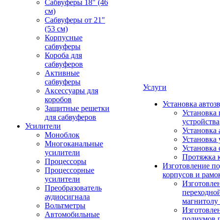
Сабвуферы 18" (46
см)
Сабвуферы от 21"
(53 см)
Корпусные
сабвуферы
Короба для
сабвуферов
Активные
сабвуферы
Услуги
Аксессуары для
коробов
Установка автоз
Защитные решетки
Установка 
для сабвуферов
устройства
Усилители
Установка 
Моноблок
Установка 
Многоканальные
Установка 
усилители
Протяжка 
Процессоры
Изготовление п
Процессорные
корпусов и рамо
усилители
Изготовле
Преобразователь
переходно
аудиосигнала
магнитолу 
Вольтметры
Изготовле
Автомобильные
подиумов 