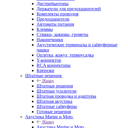
Дистрибьюторы
Держатели для предохранителей
Комплекты проводов
Предохранители
Автоматы питания
Клеммы
Стяжки, зажимы, грометы
Наконечники
Акустические терминалы и сабвуферные
чашки
Оплетка, кожух, термоусадка
Y-коннектор
RCA коннекторы
Крепежи
Штатные решения
Назад
Штатные решения
Штатные усилители
Штатная проводка и адаптеры
Штатная акустика
Штатные сабвуферы
Готовые решения
Акустика Marine и Moto
Назад
Акустика Marine и Moto