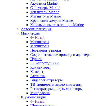
Акустика Marine
Сабвуферы Marine
Усилители Marine
Магнитолы Marine
Крепления-хомуты Marine
Кабель и комплектующие Marine
Автосигнализация
Магнитолы
Назад
Магнитолы
Магнитолы
Переходные рамки
Соединительные провода и адаптеры
Пульты
ISO-переходники
Коннекторы
Камеры
Антенны
Видеорегистраторы
ТВ-тюннеры и видео-сплитеры
Регистраторы, видео, мониторы
Микрофоны
Шумоизоляция
Назад
Шумоизоляция