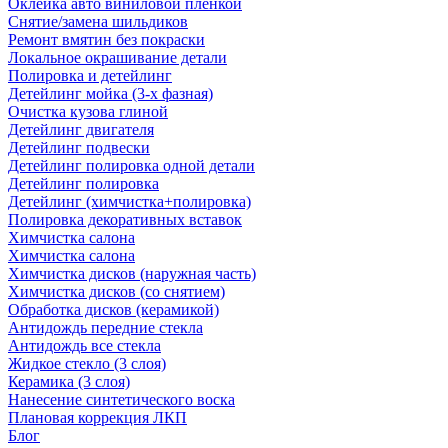
Оклейка авто виниловой пленкой
Снятие/замена шильдиков
Ремонт вмятин без покраски
Локальное окрашивание детали
Полировка и детейлинг
Детейлинг мойка (3-х фазная)
Очистка кузова глиной
Детейлинг двигателя
Детейлинг подвески
Детейлинг полировка одной детали
Детейлинг полировка
Детейлинг (химчистка+полировка)
Полировка декоративных вставок
Химчистка салона
Химчистка салона
Химчистка дисков (наружная часть)
Химчистка дисков (со снятием)
Обработка дисков (керамикой)
Антидождь передние стекла
Антидождь все стекла
Жидкое стекло (3 слоя)
Керамика (3 слоя)
Нанесение синтетического воска
Плановая коррекция ЛКП
Блог