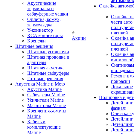
автомобил
Акустические
Оклейка автомо
терминалы и
сабвуферные чашки
Оклейка п
Оплетка, кожух,
части авто
термоусадка
полиурета
Y-коннектор
пленкой
RCA коннекторы
Акции
Оклейка а
Крепежи
полиурета
Штатные решения
пленкой
Штатные усилители
Оклейка а
Штатная проводка и
виниловой
адаптеры
Снятие/зам
Штатная акустика
шильдиков
Штатные сабвуферы
Ремонт вмя
Готовые решения
покраски
Акустика Marine и Moto
Локальное
Акустика Marine
окрашиван
Сабвуферы Marine
Полировка и де
Усилители Marine
Детейлинг 
Магнитолы Marine
фазная)
Крепления-хомуты
Очистка ку
Marine
Детейлинг 
Кабель и
Детейлинг
комплектующие
Детейлинг
Marine