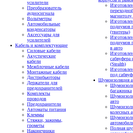
усилители
Изготовле
Преобразователь
переходно
аудиосигнала
магнитолу 
Вольтметры
Изготовле
Автомобильные
подиумов 
конденсаторы
(твитеры)
Аксессуары для
Изготовле
усилителей
подиумов 
Кабель и комплектующие
в авто
Силовые кабели
Изготовлен
Акустические
сабвуфера 
кабели
(Stealth)
Межблочные кабели
Изготовле
Монтажные кабели
под сабвуф
Дистрибьюторы
Шумоизоляция а
Держатели для
Шумоизол
предохранителей
багажника
Комплекты
Шумоизол
проводов
авто
Предохранители
Шумоизоля
Автоматы питания
колесных а
Клеммы
Шумоизоля
Стяжки, зажимы,
автомобил
грометы
Полная шу
Наконечники